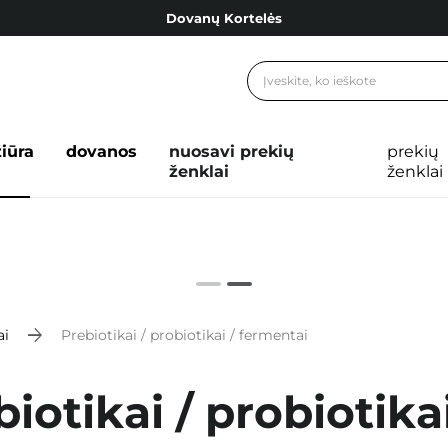
Dovanų Kortelės
Cosibella lojalumo programa
Nemokamas pristatymas nuo 40,00 €
Dovanų Kortelės
žiūra
dovanos
nuosavi prekių
prekių
ženklai
ženklai
ai
Prebiotikai / probiotikai / fermentai
iotikai / probiotika