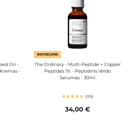
BESTSELERIS
Feed On -
The Ordinary - Multi-Peptide + Copper
 Kremas -
Peptides 1% - Peptidinis Veido
Serumas - 30ml
119
34,00 €