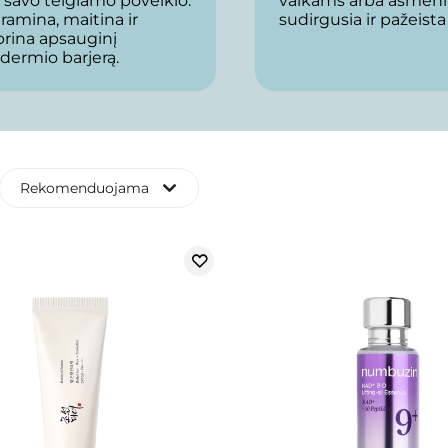
 savo teigiamo poveikio.
vaikams arba asmen
 ramina, maitina ir
sudirgusia ir pažeista
prina apsauginį
dermio barjerą.
Rekomenduojama