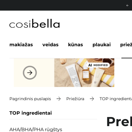
makiažas
veidas
kūnas
plaukai
prie
Pagrindinis puslapis
Priežiūra
TOP ingredient
TOP ingredientai
Preb
AHA/BHA/PHA rūgštys