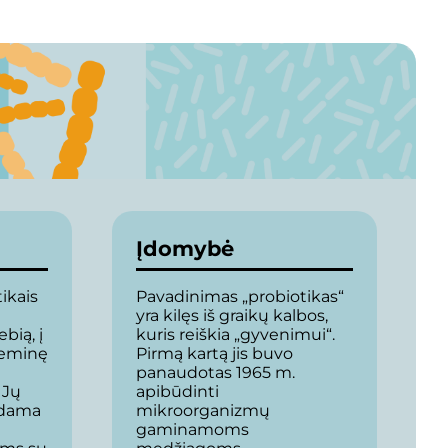
Įdomybė
ikais
Pavadinimas „probiotikas“
yra kilęs iš graikų kalbos,
bią, į
kuris reiškia „gyvenimui“.
bleminę
Pirmą kartą jis buvo
panaudotas 1965 m.
 Jų
apibūdinti
edama
mikroorganizmų
gaminamoms