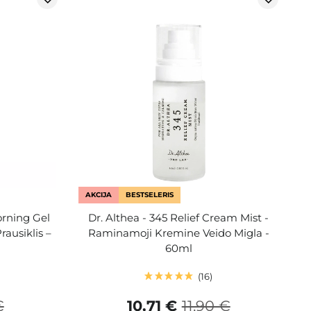
AKCIJA
BESTSELERIS
rning Gel
Dr. Althea - 345 Relief Cream Mist -
rausiklis –
Raminamoji Kremine Veido Migla -
60ml
16
€
10,71 €
11,90 €