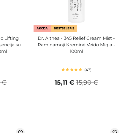
AKCIJA
BESTSELERIS
 Lifting
Dr. Althea - 345 Relief Cream Mist -
sencija su
Raminamoji Kreminė Veido Migla -
0ml
100ml
43
 €
15,11 €
15,90 €