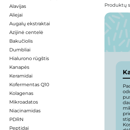
Produktų s
Alavijas
Aliejai
Augalų ekstraktai
Azijinė centelė
Bakučiolis
Dumbliai
Hialurono rūgštis
Kanapės
Ka
Keramidai
Kofermentas Q10
Pa
od
Kolagenas
pus
Mikroadatos
da
mi
Niacinamidas
pri
sti
PDRN
Ko
Peptidai