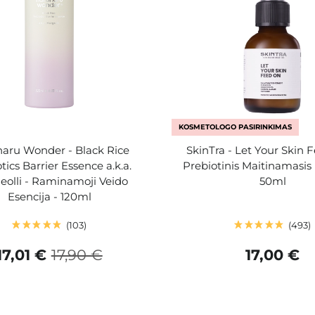
KOSMETOLOGO PASIRINKIMAS
aru Wonder - Black Rice
SkinTra - Let Your Skin 
tics Barrier Essence a.k.a.
Prebiotinis Maitinamasis
olli - Raminamoji Veido
50ml
Esencija - 120ml
103
493
17,01 €
17,90 €
17,00 €