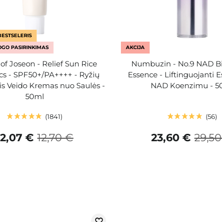
BESTSELERIS
GO PASIRINKIMAS
AKCIJA
of Joseon - Relief Sun Rice
Numbuzin - No.9 NAD Bio
ics - SPF50+/PA++++ - Ryžių
Essence - Liftinguojanti E
s Veido Kremas nuo Saulės -
NAD Koenzimu - 5
50ml
1841
56
12,07 €
12,70 €
23,60 €
29,50