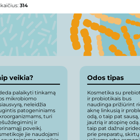
kaičius:
314
ip veikia?
Odos tipas
deda palaikyti tinkamą
Kosmetika su prebiot
os mikrobiomo
ir probiotikais bus
iausvyrą, neleidžia
naudinga prižiūrint rie
ugintis patogeniniams
aknę linkusią ir pro
kroorganizmams, turi
odą, o taip pat sausą,
ešuždegiminį ir
jautrią ir atopinę odą.
prinamąjį poveikį.
taip pat dažnai prid
smetikoje jie naudojami
prie preparatų, skirtų