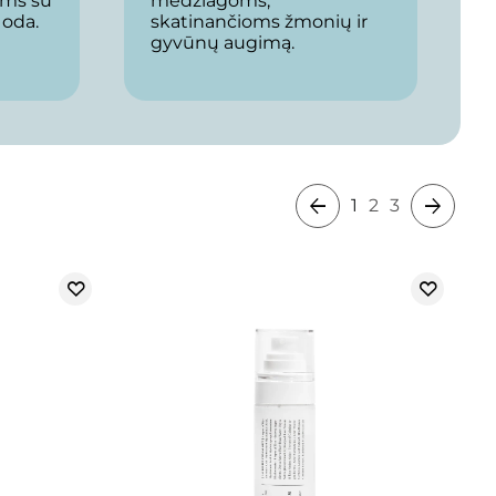
ims su
medžiagoms,
 oda.
skatinančioms žmonių ir
gyvūnų augimą.
1
2
3