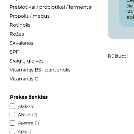
dėl
Jie
Prebiotikai / probiotikai / fermentai
sti
Propolis / medus
epi
Retinolis
Rožės
Skvalanas
SPF
Rūšiuoti
Sraigių gleivės
Vitaminas B5 - pantenolis
Vitaminas C
Prekės ženklas
Abib
4
ANUA
2
Aperire
1
Apis
1