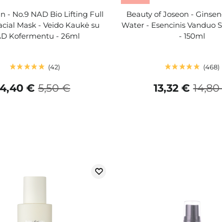
 - No.9 NAD Bio Lifting Full
Beauty of Joseon - Ginse
acial Mask - Veido Kaukė su
Water - Esencinis Vanduo 
D Kofermentu - 26ml
- 150ml
42
468
4,40 €
5,50 €
13,32 €
14,80