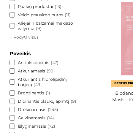
Paakių produktai
13
Veido prausimo putos
11
Aliejai ir balzamai makiažo
valymui
9
+ Rodyti visus
Poveikis
Antioksidacinis
47
Atkuriamasis
99
Atkuriantis hidrolipidinį
BESTSELERI
barjerą
49
Bronzinantis
1
Biodanc
Mask – K
Didinantis plaukų apimtį
9
Drėkinamasis
245
Gaivinamasis
14
Išlyginamasis
72