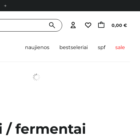
0,00 €
naujienos
bestseleriai
spf
sale
i / fermentai