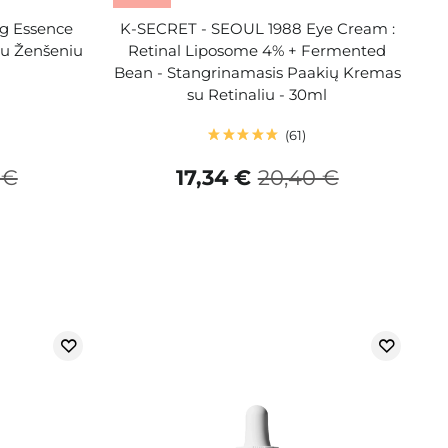
ng Essence
K-SECRET - SEOUL 1988 Eye Cream :
Su Ženšeniu
Retinal Liposome 4% + Fermented
Bean - Stangrinamasis Paakių Kremas
su Retinaliu - 30ml
61
 €
17,34 €
20,40 €