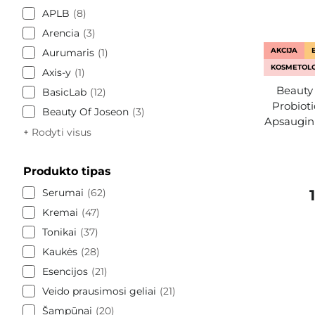
APLB
8
Arencia
3
AKCIJA
Aurumaris
1
KOSMETOLO
Axis-y
1
Beauty 
BasicLab
12
Probiot
Beauty Of Joseon
3
Apsaugini
+ Rodyti visus
Produkto tipas
Serumai
62
Kremai
47
Tonikai
37
Kaukės
28
Esencijos
21
Veido prausimosi geliai
21
Šampūnai
20