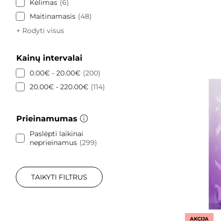
Kėlimas
6
Maitinamasis
48
+ Rodyti visus
Kainų intervalai
0.00€ - 20.00€
200
20.00€ - 220.00€
114
Prieinamumas
Paslėpti laikinai
neprieinamus
299
TAIKYTI FILTRUS
AKCIJA