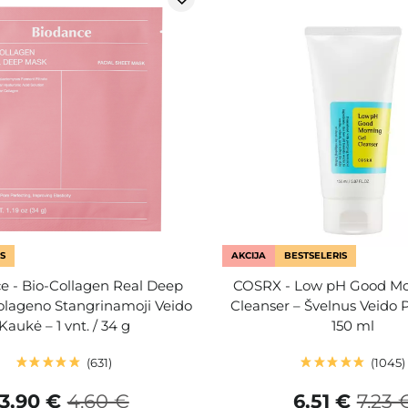
S
AKCIJA
BESTSELERIS
e - Bio-Collagen Real Deep
COSRX - Low pH Good Mo
olageno Stangrinamoji Veido
Cleanser – Švelnus Veido P
Kaukė – 1 vnt. / 34 g
150 ml
631
1045
3,90 €
4,60 €
6,51 €
7,23 