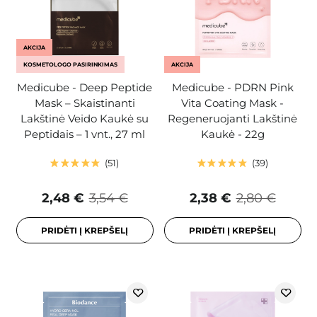
AKCIJA
KOSMETOLOGO PASIRINKIMAS
AKCIJA
Medicube - Deep Peptide
Medicube - PDRN Pink
Mask – Skaistinanti
Vita Coating Mask -
Lakštinė Veido Kaukė su
Regeneruojanti Lakštinė
Peptidais – 1 vnt., 27 ml
Kaukė - 22g
51
39
2,48 €
3,54 €
2,38 €
2,80 €
PRIDĖTI Į KREPŠELĮ
PRIDĖTI Į KREPŠELĮ