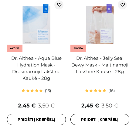
AKCIJA
AKCIJA
Dr. Althea - Aqua Blue
Dr. Althea - Jelly Seal
Hydration Mask -
Dewy Mask - Maitinamoji
Drėkinamoji Lakštinė
Lakštinė Kaukė - 28g
Kaukė - 28g
13
16
2,45 €
3,50 €
2,45 €
3,50 €
PRIDĖTI Į KREPŠELĮ
PRIDĖTI Į KREPŠELĮ