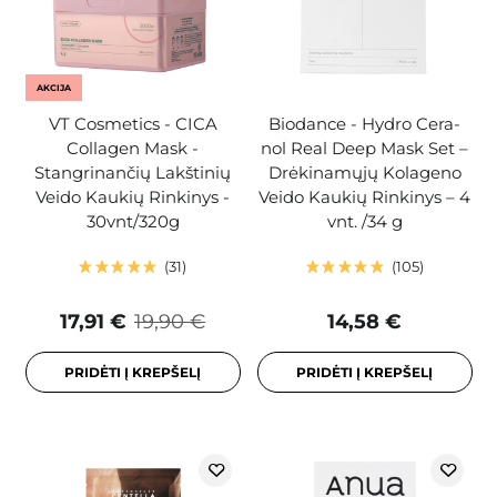
AKCIJA
VT Cosmetics - CICA
Biodance - Hydro Cera-
Collagen Mask -
nol Real Deep Mask Set –
Stangrinančių Lakštinių
Drėkinamųjų Kolageno
Veido Kaukių Rinkinys -
Veido Kaukių Rinkinys – 4
30vnt/320g
vnt. /34 g
31
105
17,91 €
19,90 €
14,58 €
PRIDĖTI Į KREPŠELĮ
PRIDĖTI Į KREPŠELĮ