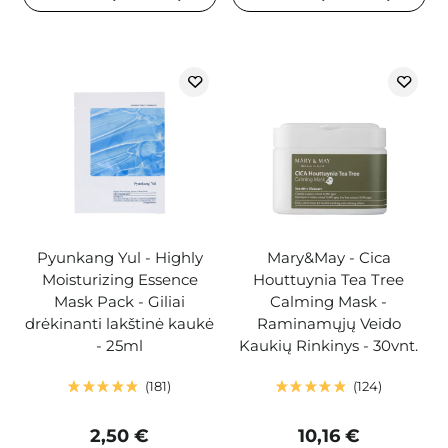
Pyunkang Yul - Highly
Mary&May - Cica
Moisturizing Essence
Houttuynia Tea Tree
Mask Pack - Giliai
Calming Mask -
drėkinanti lakštinė kaukė
Raminamųjų Veido
- 25ml
Kaukių Rinkinys - 30vnt.
181
124
2,50 €
10,16 €