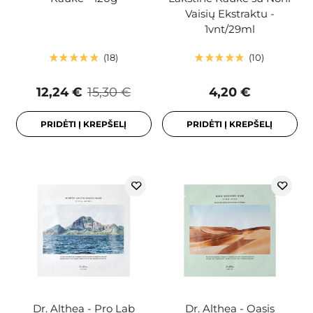
Vaisių Ekstraktu -
1vnt/29ml
18
10
12,24 €
15,30 €
4,20 €
PRIDĖTI Į KREPŠELĮ
PRIDĖTI Į KREPŠELĮ
Dr. Althea - Pro Lab
Dr. Althea - Oasis