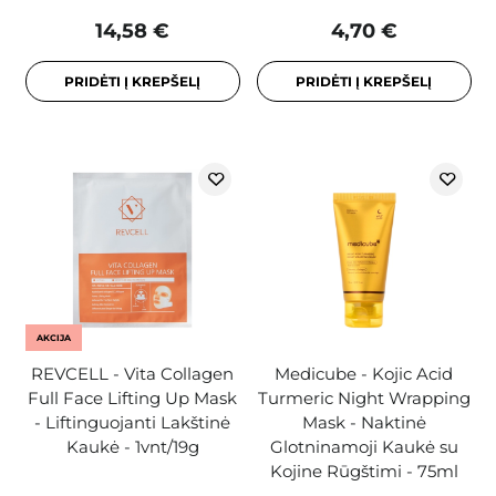
14,58 €
4,70 €
PRIDĖTI Į KREPŠELĮ
PRIDĖTI Į KREPŠELĮ
AKCIJA
REVCELL - Vita Collagen
Medicube - Kojic Acid
Full Face Lifting Up Mask
Turmeric Night Wrapping
- Liftinguojanti Lakštinė
Mask - Naktinė
Kaukė - 1vnt/19g
Glotninamoji Kaukė su
Kojine Rūgštimi - 75ml