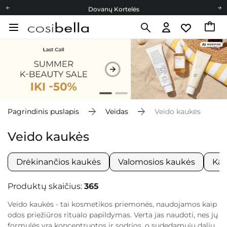
Dovanų Kortelės
Cosibella lojalumo programa
Nemokamas pristatymas nuo 40,00 €
Dovanų Kortelės
Pagrindinis puslapis
Veidas
Veido kaukės
Veido kaukės
Drėkinančios kaukės
Valomosios kaukės
Kau
Produktų skaičius:
365
Veido kaukės - tai kosmetikos priemonės, naudojamos kaip
odos priežiūros ritualo papildymas. Verta jas naudoti, nes jų
formulės yra koncentruotos ir sodrios, o sudedamųjų dalių