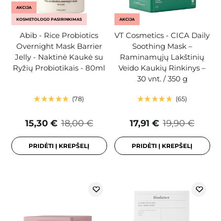
AKCIJA
KOSMETOLOGO PASIRINKIMAS
AKCIJA
Abib - Rice Probiotics
VT Cosmetics - CICA Daily
Overnight Mask Barrier
Soothing Mask –
Jelly - Naktinė Kaukė su
Raminamųjų Lakštinių
Ryžių Probiotikais - 80ml
Veido Kaukių Rinkinys –
30 vnt. / 350 g
78
65
15,30 €
18,00 €
17,91 €
19,90 €
PRIDĖTI Į KREPŠELĮ
PRIDĖTI Į KREPŠELĮ