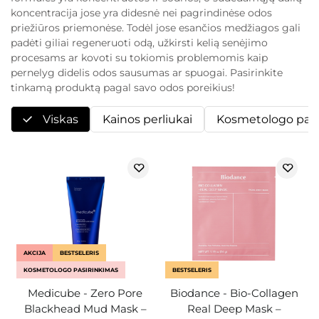
koncentracija jose yra didesnė nei pagrindinėse odos
priežiūros priemonėse. Todėl jose esančios medžiagos gali
padėti giliai regeneruoti odą, užkirsti kelią senėjimo
procesams ar kovoti su tokiomis problemomis kaip
pernelyg didelis odos sausumas ar spuogai. Pasirinkite
tinkamą produktą pagal savo odos poreikius!
Viskas
Kainos perliukai
Kosmetologo pasi
AKCIJA
BESTSELERIS
KOSMETOLOGO PASIRINKIMAS
BESTSELERIS
Medicube - Zero Pore
Biodance - Bio-Collagen
Blackhead Mud Mask –
Real Deep Mask –