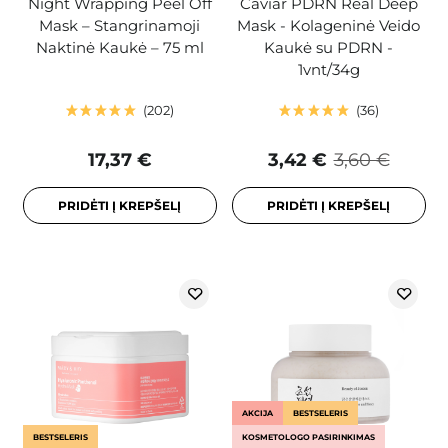
Night Wrapping Peel Off
Caviar PDRN Real Deep
Mask – Stangrinamoji
Mask - Kolageninė Veido
Naktinė Kaukė – 75 ml
Kaukė su PDRN -
1vnt/34g
202
36
17,37 €
3,42 €
3,60 €
PRIDĖTI Į KREPŠELĮ
PRIDĖTI Į KREPŠELĮ
AKCIJA
BESTSELERIS
BESTSELERIS
KOSMETOLOGO PASIRINKIMAS