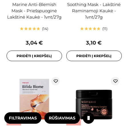
Marine Anti-Blemish
Soothing Mask - Lakštinė
Mask - Priešspuoginė
Raminamoji Kaukė -
Lakštinė Kaukė - 1vnt/27g
1vnt/27g
14
11
3,04 €
3,10 €
PRIDĖTI Į KREPŠELĮ
PRIDĖTI Į KREPŠELĮ
FILTRAVIMAS
RŪŠIAVIMAS
AKCIJA
AKCIJA