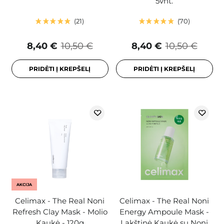
5vnt.
21
70
8,40 €
10,50 €
8,40 €
10,50 €
PRIDĖTI Į KREPŠELĮ
PRIDĖTI Į KREPŠELĮ
AKCIJA
Celimax - The Real Noni
Celimax - The Real Noni
Refresh Clay Mask - Molio
Energy Ampoule Mask -
Kaukė - 120g
Lakštinė Kaukė su Noni