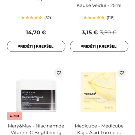
Kaukė Veidui - 25ml
52
118
14,70 €
3,15 €
3,50 €
PRIDĖTI Į KREPŠELĮ
PRIDĖTI Į KREPŠELĮ
AKCIJA
Mary&May - Niacinamide
Medicube - Medicube
Vitamin C Brightening
Kojic Acid Turmeric