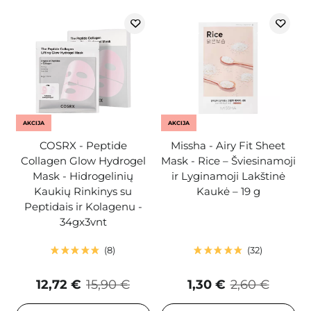
AKCIJA
AKCIJA
COSRX - Peptide
Missha - Airy Fit Sheet
Collagen Glow Hydrogel
Mask - Rice – Šviesinamoji
Mask - Hidrogelinių
ir Lyginamoji Lakštinė
Kaukių Rinkinys su
Kaukė – 19 g
Peptidais ir Kolagenu -
34gx3vnt
8
32
12,72 €
15,90 €
1,30 €
2,60 €