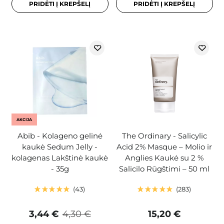
PRIDĖTI Į KREPŠELĮ
PRIDĖTI Į KREPŠELĮ
AKCIJA
Abib - Kolageno gelinė
The Ordinary - Salicylic
kaukė Sedum Jelly -
Acid 2% Masque – Molio ir
kolagenas Lakštinė kaukė
Anglies Kaukė su 2 %
- 35g
Salicilo Rūgštimi – 50 ml
43
283
3,44 €
4,30 €
15,20 €