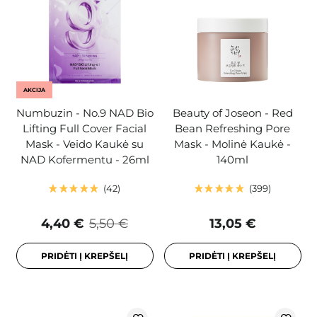
AKCIJA
Numbuzin - No.9 NAD Bio
Beauty of Joseon - Red
Lifting Full Cover Facial
Bean Refreshing Pore
Mask - Veido Kaukė su
Mask - Molinė Kaukė -
NAD Kofermentu - 26ml
140ml
42
399
4,40 €
5,50 €
13,05 €
PRIDĖTI Į KREPŠELĮ
PRIDĖTI Į KREPŠELĮ