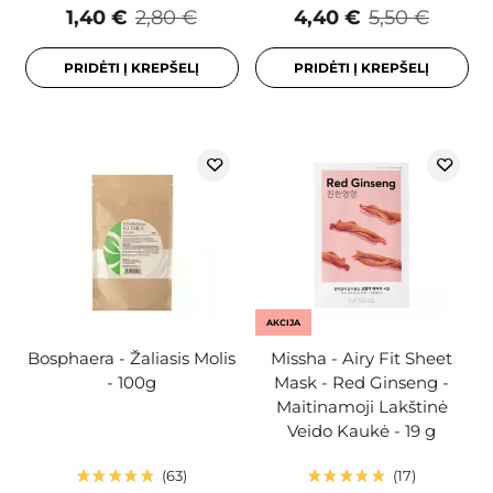
1,40 €
2,80 €
4,40 €
5,50 €
PRIDĖTI Į KREPŠELĮ
PRIDĖTI Į KREPŠELĮ
AKCIJA
Bosphaera - Žaliasis Molis
Missha - Airy Fit Sheet
- 100g
Mask - Red Ginseng -
Maitinamoji Lakštinė
Veido Kaukė - 19 g
63
17