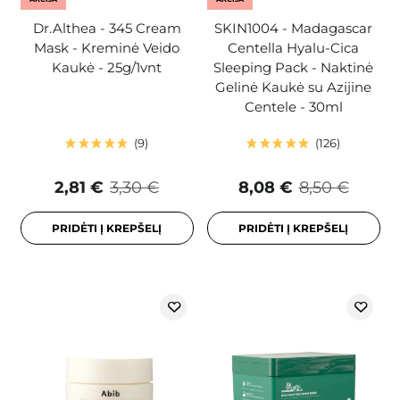
Dr.Althea - 345 Cream
SKIN1004 - Madagascar
Mask - Kreminė Veido
Centella Hyalu-Cica
Kaukė - 25g/1vnt
Sleeping Pack - Naktinė
Gelinė Kaukė su Azijine
Centele - 30ml
9
126
2,81 €
3,30 €
8,08 €
8,50 €
PRIDĖTI Į KREPŠELĮ
PRIDĖTI Į KREPŠELĮ