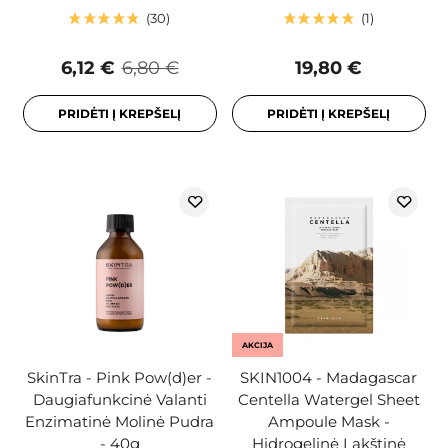
30
1
6,12 €
6,80 €
19,80 €
PRIDĖTI Į KREPŠELĮ
PRIDĖTI Į KREPŠELĮ
AKCIJA
SkinTra - Pink Pow(d)er -
SKIN1004 - Madagascar
Daugiafunkcinė Valanti
Centella Watergel Sheet
Enzimatinė Molinė Pudra
Ampoule Mask -
- 40g
Hidrogelinė Lakštinė