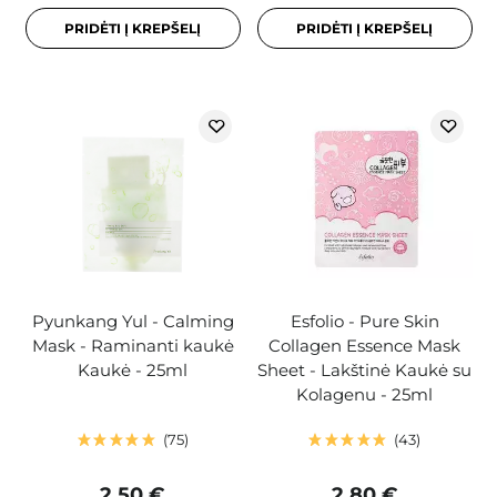
PRIDĖTI Į KREPŠELĮ
PRIDĖTI Į KREPŠELĮ
Pyunkang Yul - Calming
Esfolio - Pure Skin
Mask - Raminanti kaukė
Collagen Essence Mask
Kaukė - 25ml
Sheet - Lakštinė Kaukė su
Kolagenu - 25ml
75
43
2,50 €
2,80 €