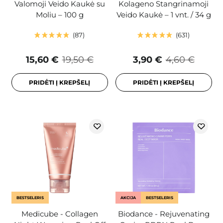
Valomoji Veido Kaukė su
Kolageno Stangrinamoji
Moliu – 100 g
Veido Kaukė – 1 vnt. / 34 g
87
631
15,60 €
19,50 €
3,90 €
4,60 €
PRIDĖTI Į KREPŠELĮ
PRIDĖTI Į KREPŠELĮ
BESTSELERIS
AKCIJA
BESTSELERIS
Medicube - Collagen
Biodance - Rejuvenating