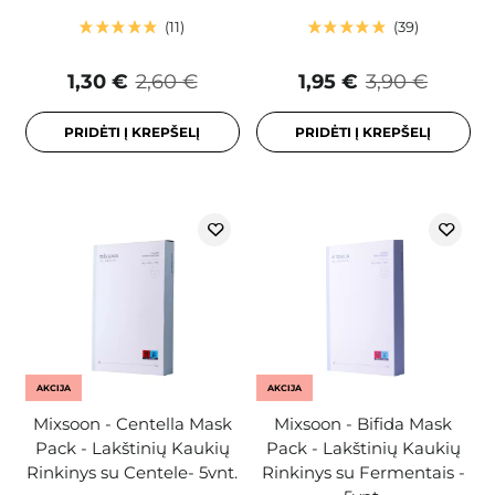
11
39
1,30 €
2,60 €
1,95 €
3,90 €
PRIDĖTI Į KREPŠELĮ
PRIDĖTI Į KREPŠELĮ
AKCIJA
AKCIJA
Mixsoon - Centella Mask
Mixsoon - Bifida Mask
Pack - Lakštinių Kaukių
Pack - Lakštinių Kaukių
Rinkinys su Centele- 5vnt.
Rinkinys su Fermentais -