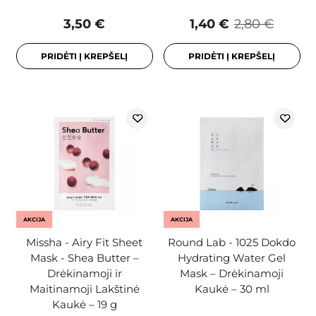
3,50 €
1,40 €
2,80 €
PRIDĖTI Į KREPŠELĮ
PRIDĖTI Į KREPŠELĮ
AKCIJA
AKCIJA
Missha - Airy Fit Sheet
Round Lab - 1025 Dokdo
Mask - Shea Butter –
Hydrating Water Gel
Drėkinamoji ir
Mask – Drėkinamoji
Maitinamoji Lakštinė
Kaukė – 30 ml
Kaukė – 19 g