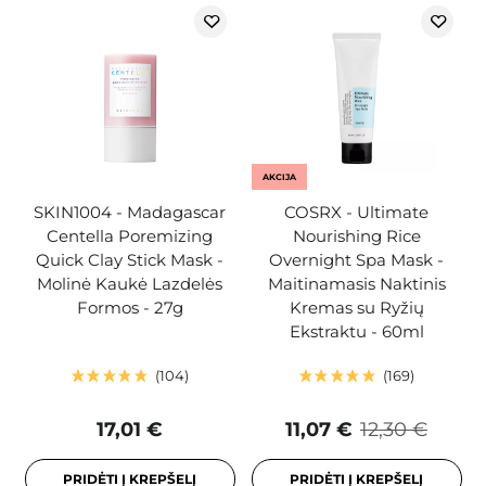
AKCIJA
SKIN1004 - Madagascar
COSRX - Ultimate
Centella Poremizing
Nourishing Rice
Quick Clay Stick Mask -
Overnight Spa Mask -
Molinė Kaukė Lazdelės
Maitinamasis Naktinis
Formos - 27g
Kremas su Ryžių
Ekstraktu - 60ml
104
169
17,01 €
11,07 €
12,30 €
PRIDĖTI Į KREPŠELĮ
PRIDĖTI Į KREPŠELĮ