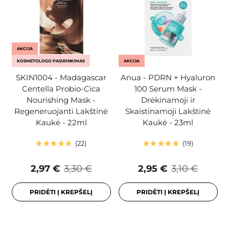
AKCIJA
KOSMETOLOGO PASIRINKIMAS
AKCIJA
SKIN1004 - Madagascar
Anua - PDRN + Hyaluron
Centella Probio-Cica
100 Serum Mask -
Nourishing Mask -
Drėkinamoji ir
Regeneruojanti Lakštinė
Skaistinamoji Lakštinė
Kaukė - 22ml
Kaukė - 23ml
22
19
2,97 €
3,30 €
2,95 €
3,10 €
PRIDĖTI Į KREPŠELĮ
PRIDĖTI Į KREPŠELĮ