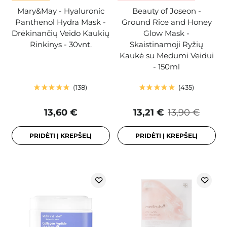
Mary&May - Hyaluronic
Beauty of Joseon -
Panthenol Hydra Mask -
Ground Rice and Honey
Drėkinančių Veido Kaukių
Glow Mask -
Rinkinys - 30vnt.
Skaistinamoji Ryžių
Kaukė su Medumi Veidui
- 150ml
138
435
13,60 €
13,21 €
13,90 €
PRIDĖTI Į KREPŠELĮ
PRIDĖTI Į KREPŠELĮ