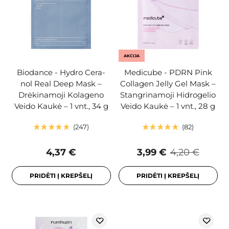
AKCIJA
Biodance - Hydro Cera-
Medicube - PDRN Pink
nol Real Deep Mask –
Collagen Jelly Gel Mask –
Drėkinamoji Kolageno
Stangrinamoji Hidrogelio
Veido Kaukė – 1 vnt., 34 g
Veido Kaukė – 1 vnt., 28 g
247
82
4,37 €
3,99 €
4,20 €
PRIDĖTI Į KREPŠELĮ
PRIDĖTI Į KREPŠELĮ