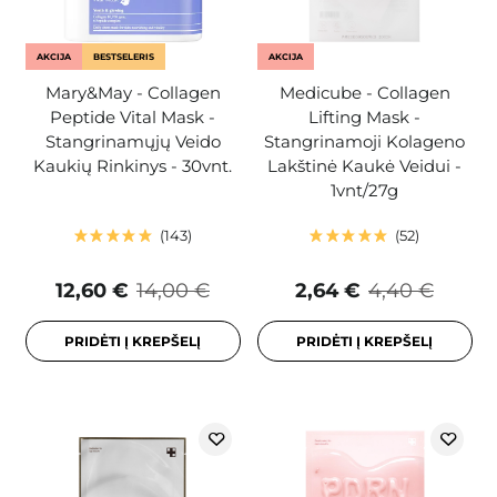
AKCIJA
BESTSELERIS
AKCIJA
Mary&May - Collagen
Medicube - Collagen
Peptide Vital Mask -
Lifting Mask -
Stangrinamųjų Veido
Stangrinamoji Kolageno
Kaukių Rinkinys - 30vnt.
Lakštinė Kaukė Veidui -
1vnt/27g
143
52
12,60 €
14,00 €
2,64 €
4,40 €
PRIDĖTI Į KREPŠELĮ
PRIDĖTI Į KREPŠELĮ