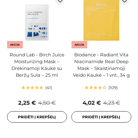
AKCIJA
AKCIJA
Round Lab - Birch Juice
Biodance - Radiant Vita
Moisturizing Mask –
Niacinamide Real Deep
Drėkinamoji Kaukė su
Mask – Skaistinamoji
Beržų Sula – 25 ml
Veido Kaukė – 1 vnt., 34 g
41
109
2,25 €
4,50 €
4,02 €
4,23 €
PRIDĖTI Į KREPŠELĮ
PRIDĖTI Į KREPŠELĮ