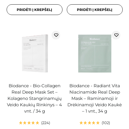
PRIDĖTI Į KREPŠELĮ
PRIDĖTI Į KREPŠELĮ
Biodance - Bio-Collagen
Biodance - Radiant Vita
Real Deep Mask Set –
Niacinamide Real Deep
Kolageno Stangrinamųjų
Mask – Raminamoji ir
Veido Kaukių Rinkinys – 4
Drėkinamoji Veido Kaukė
vnt. / 34 g
– 1 vnt., 34 g
224
102