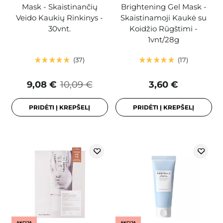
Mask - Skaistinančių
Brightening Gel Mask -
Veido Kaukių Rinkinys -
Skaistinamoji Kaukė su
30vnt.
Koidžio Rūgštimi -
1vnt/28g
37
17
9,08 €
10,09 €
3,60 €
PRIDĖTI Į KREPŠELĮ
PRIDĖTI Į KREPŠELĮ
AKCIJA
AKCIJA