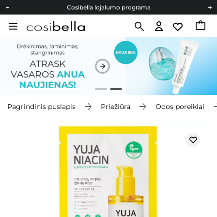
Cosibella lojalumo programa
Nemokamas pristatymas nuo 40,00 €
Dovanų Kortelės
Cosibella lojalumo programa
Nemokamas pristatymas nuo 40,00 €
Dovanų Kortelės
Pagrindinis puslapis
Priežiūra
Odos poreikiai