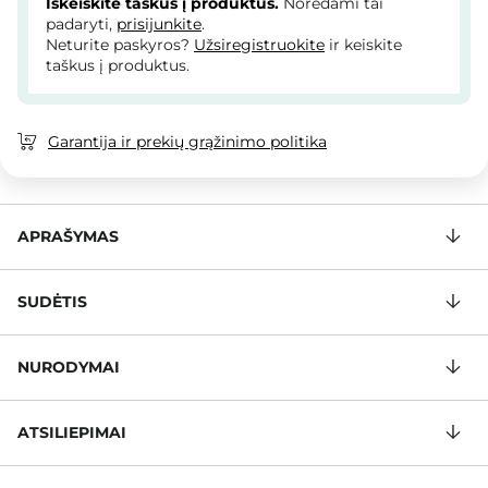
Iškeiskite taškus į produktus.
Norėdami tai
padaryti,
prisijunkite
.
Neturite paskyros?
Užsiregistruokite
ir keiskite
taškus į produktus.
Garantija ir prekių grąžinimo politika
APRAŠYMAS
SUDĖTIS
NURODYMAI
ATSILIEPIMAI