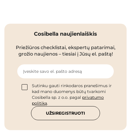
Cosibella naujienlaiškis
Priežiūros checklistai, ekspertų patarimai,
grožio naujienos – tiesiai į Jūsų el. paštą!
Įveskite savo el. pašto adresą
Sutinku gauti rinkodaros pranešimus ir
kad mano duomenys būtų tvarkomi
Cosibella sp. z o.o. pagal
privatumo
politiką
.
UŽSIREGISTRUOTI