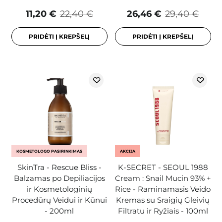
11,20 €
22,40 €
26,46 €
29,40 €
PRIDĖTI Į KREPŠELĮ
PRIDĖTI Į KREPŠELĮ
KOSMETOLOGO PASIRINKIMAS
AKCIJA
SkinTra - Rescue Bliss -
K-SECRET - SEOUL 1988
Balzamas po Depiliacijos
Cream : Snail Mucin 93% +
ir Kosmetologinių
Rice - Raminamasis Veido
Procedūrų Veidui ir Kūnui
Kremas su Sraigių Gleivių
- 200ml
Filtratu ir Ryžiais - 100ml