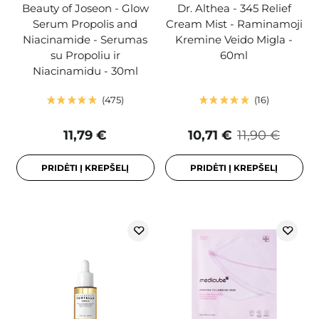
Beauty of Joseon - Glow
Dr. Althea - 345 Relief
Serum Propolis and
Cream Mist - Raminamoji
Niacinamide - Serumas
Kremine Veido Migla -
su Propoliu ir
60ml
Niacinamidu - 30ml
475
16
11,79 €
10,71 €
11,90 €
PRIDĖTI Į KREPŠELĮ
PRIDĖTI Į KREPŠELĮ