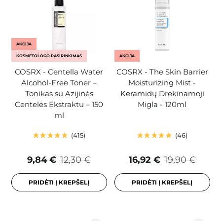
AKCIJA
KOSMETOLOGO PASIRINKIMAS
AKCIJA
COSRX - Centella Water
COSRX - The Skin Barrier
Alcohol-Free Toner –
Moisturizing Mist -
Tonikas su Azijinės
Keramidų Drėkinamoji
Centelės Ekstraktu – 150
Migla - 120ml
ml
415
46
9,84 €
12,30 €
16,92 €
19,90 €
PRIDĖTI Į KREPŠELĮ
PRIDĖTI Į KREPŠELĮ