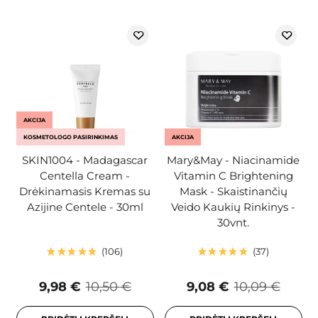
AKCIJA
KOSMETOLOGO PASIRINKIMAS
AKCIJA
SKIN1004 - Madagascar
Mary&May - Niacinamide
Centella Cream -
Vitamin C Brightening
Drėkinamasis Kremas su
Mask - Skaistinančių
Azijine Centele - 30ml
Veido Kaukių Rinkinys -
30vnt.
106
37
9,98 €
10,50 €
9,08 €
10,09 €