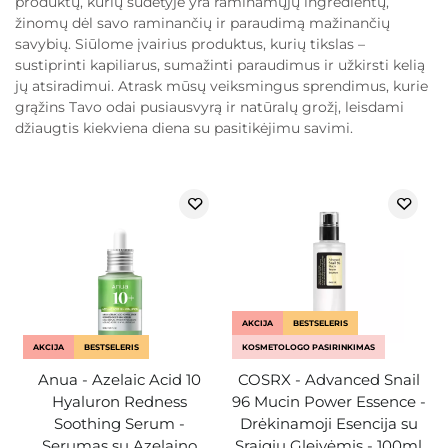
produktų, kurių sudėtyje yra raminamųjų ingredientų,
žinomų dėl savo raminančių ir paraudimą mažinančių
savybių. Siūlome įvairius produktus, kurių tikslas –
sustiprinti kapiliarus, sumažinti paraudimus ir užkirsti kelią
jų atsiradimui. Atrask mūsų veiksmingus sprendimus, kurie
grąžins Tavo odai pusiausvyrą ir natūralų grožį, leisdami
džiaugtis kiekviena diena su pasitikėjimu savimi.
AKCIJA
BESTSELERIS
AKCIJA
BESTSELERIS
KOSMETOLOGO PASIRINKIMAS
Anua - Azelaic Acid 10
COSRX - Advanced Snail
Hyaluron Redness
96 Mucin Power Essence -
Soothing Serum -
Drėkinamoji Esencija su
Serumas su Azelaino
Sraigių Gleivėmis - 100ml