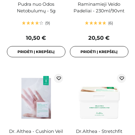
Pudra nuo Odos
Raminamieji Veido
Netobulumų - 5g
Padeliai - 230ml/90vnt
9
6
10,50 €
20,50 €
PRIDĖTI Į KREPŠELĮ
PRIDĖTI Į KREPŠELĮ
Dr. Althea - Cushion Veil
Dr.Althea - Stretchfit