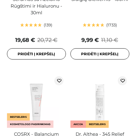
Rūgštimi ir Hialuronu -
30ml
139
1733
19,68 €
20,72 €
9,99 €
11,10 €
PRIDĖTI Į KREPŠELĮ
PRIDĖTI Į KREPŠELĮ
BESTSELERIS
KOSMETOLOGO PASIRINKIMAS
AKCIJA
BESTSELERIS
COSRX - Balancium
Dr. Althea - 345 Relief