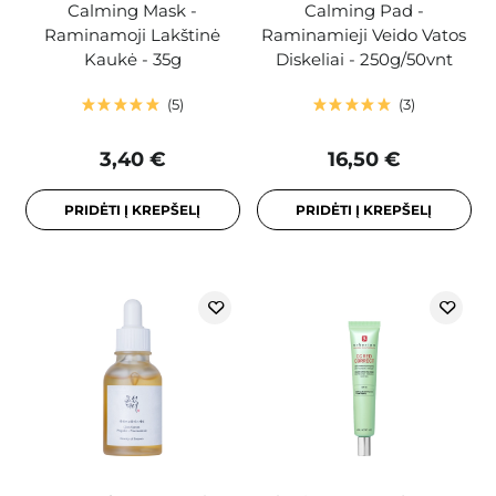
Calming Mask -
Calming Pad -
Raminamoji Lakštinė
Raminamieji Veido Vatos
Kaukė - 35g
Diskeliai - 250g/50vnt
5
3
3,40 €
16,50 €
PRIDĖTI Į KREPŠELĮ
PRIDĖTI Į KREPŠELĮ