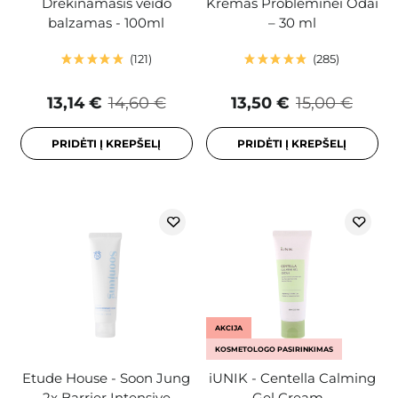
Drėkinamasis veido
Kremas Probleminei Odai
balzamas - 100ml
– 30 ml
121
285
13,14 €
14,60 €
13,50 €
15,00 €
PRIDĖTI Į KREPŠELĮ
PRIDĖTI Į KREPŠELĮ
AKCIJA
KOSMETOLOGO PASIRINKIMAS
Etude House - Soon Jung
iUNIK - Centella Calming
2x Barrier Intensive
Gel Cream -