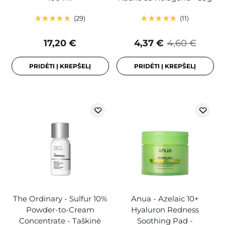
29
11
17,20 €
4,37 €
4,60 €
PRIDĖTI Į KREPŠELĮ
PRIDĖTI Į KREPŠELĮ
The Ordinary - Sulfur 10%
Anua - Azelaic 10+
Powder-to-Cream
Hyaluron Redness
Concentrate - Taškinė
Soothing Pad -