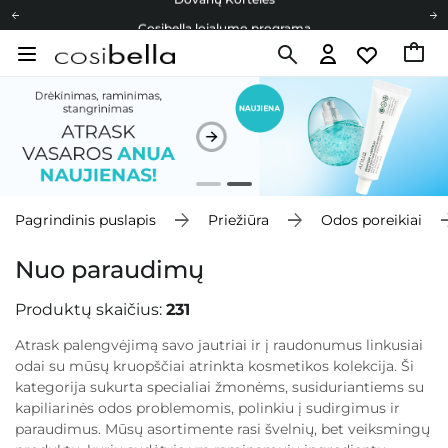
Cosibella lojalumo programa
Nemokamas pristatymas nuo 40,00 €
Dovanų Kortelės
Cosibella lojalumo programa
Nemokamas pristatymas nuo 40,00 €
Dovanų Kortelės
Pagrindinis puslapis
Priežiūra
Odos poreikiai
Nuo paraudimų
Produktų skaičius:
231
Atrask palengvėjimą savo jautriai ir į raudonumus linkusiai
odai su mūsų kruopščiai atrinkta kosmetikos kolekcija. Ši
kategorija sukurta specialiai žmonėms, susiduriantiems su
kapiliarinės odos problemomis, polinkiu į sudirgimus ir
paraudimus. Mūsų asortimente rasi švelnių, bet veiksmingų