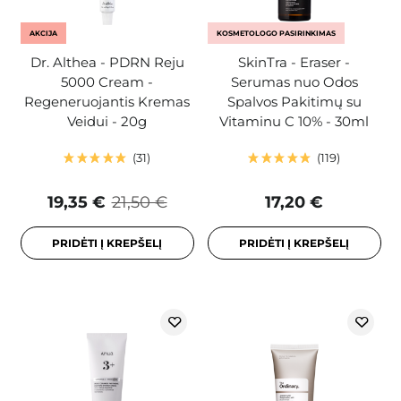
AKCIJA
KOSMETOLOGO PASIRINKIMAS
Dr. Althea - PDRN Reju
SkinTra - Eraser -
5000 Cream -
Serumas nuo Odos
Regeneruojantis Kremas
Spalvos Pakitimų su
Veidui - 20g
Vitaminu C 10% - 30ml
31
119
19,35 €
21,50 €
17,20 €
PRIDĖTI Į KREPŠELĮ
PRIDĖTI Į KREPŠELĮ