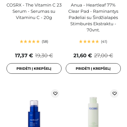
COSRX - The Vitamin C 23
Anua - Heartleaf 77%
Serum - Serumas su
Clear Pad - Raminantys
Vitaminu C - 20g
Padeliai su Širdžialapės
Stimburės Ekstraktu -
70vnt.
58
41
17,37 €
19,30 €
21,60 €
27,00 €
PRIDĖTI Į KREPŠELĮ
PRIDĖTI Į KREPŠELĮ