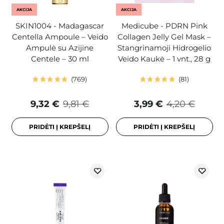
AKCIJA
AKCIJA
SKIN1004 - Madagascar
Medicube - PDRN Pink
Centella Ampoule – Veido
Collagen Jelly Gel Mask –
Ampulė su Azijine
Stangrinamoji Hidrogelio
Centele – 30 ml
Veido Kaukė – 1 vnt., 28 g
769
81
9,32 €
9,81 €
3,99 €
4,20 €
PRIDĖTI Į KREPŠELĮ
PRIDĖTI Į KREPŠELĮ