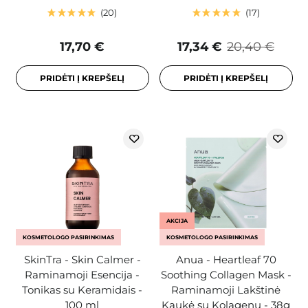
20
17
17,70 €
17,34 €
20,40 €
PRIDĖTI Į KREPŠELĮ
PRIDĖTI Į KREPŠELĮ
AKCIJA
KOSMETOLOGO PASIRINKIMAS
KOSMETOLOGO PASIRINKIMAS
SkinTra - Skin Calmer -
Anua - Heartleaf 70
Raminamoji Esencija -
Soothing Collagen Mask -
Tonikas su Keramidais -
Raminamoji Lakštinė
100 ml
Kaukė su Kolagenu - 38g