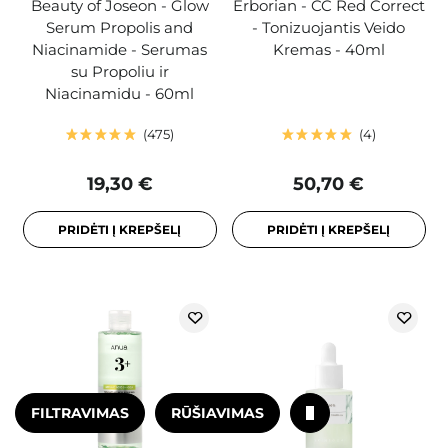
Beauty of Joseon - Glow
Erborian - CC Red Correct
Serum Propolis and
- Tonizuojantis Veido
Niacinamide - Serumas
Kremas - 40ml
su Propoliu ir
Niacinamidu - 60ml
475
4
19,30 €
50,70 €
PRIDĖTI Į KREPŠELĮ
PRIDĖTI Į KREPŠELĮ
FILTRAVIMAS
RŪŠIAVIMAS