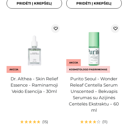
PRIDĖTI Į KREPŠELĮ
PRIDĖTI Į KREPŠELĮ
AKCIJA
AKCIJA
KOSMETOLOGO PASIRINKIMAS
Dr. Althea - Skin Relief
Purito Seoul - Wonder
Essence - Raminamoji
Releaf Centella Serum
Veido Esencija - 30ml
Unscented – Bekvapis
Serumas su Azijinės
Centelės Ekstraktu – 60
ml
15
11