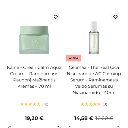
AKCIJA
Kaine - Green Calm Aqua
Celimax - The Real Cica
Cream – Raminamasis
Niacinamide AC Calming
Raudonį Mažinantis
Serum - Raminamasis
Kremas – 70 ml
Veido Serumas su
Niacinamidu - 40ml
18
8
19,20 €
14,58 €
16,20 €