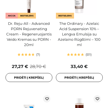
AKCIJA
BESTSELERIS
BESTSELERIS
Dr. Reju-All - Advanced
The Ordinary - Azelaic
PDRN Rejuvenating
Acid Suspension 10% –
Cream - Regeneruojantis
Lengva Emulsija su
Veido Kremas su PDRN -
Azelaino Rūgštimi – 100
20ml
ml
7
511
27,27 €
28,70 €
33,40 €
PRIDĖTI Į KREPŠELĮ
PRIDĖTI Į KREPŠELĮ