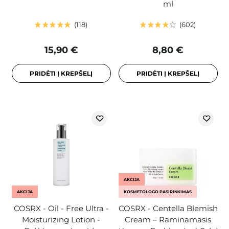
ml
118
602
15,90 €
8,80 €
PRIDĖTI Į KREPŠELĮ
PRIDĖTI Į KREPŠELĮ
AKCIJA
AKCIJA
KOSMETOLOGO PASIRINKIMAS
COSRX - Oil - Free Ultra -
COSRX - Centella Blemish
Moisturizing Lotion -
Cream – Raminamasis