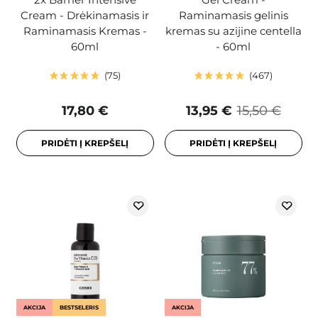
Cream - Drėkinamasis ir
Raminamasis gelinis
Raminamasis Kremas -
kremas su azijine centella
60ml
- 60ml
75
467
17,80 €
13,95 €
15,50 €
PRIDĖTI Į KREPŠELĮ
PRIDĖTI Į KREPŠELĮ
AKCIJA
BESTSELERIS
AKCIJA