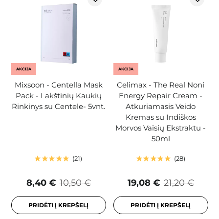
AKCIJA
AKCIJA
Mixsoon - Centella Mask
Celimax - The Real Noni
Pack - Lakštinių Kaukių
Energy Repair Cream -
Rinkinys su Centele- 5vnt.
Atkuriamasis Veido
Kremas su Indiškos
Morvos Vaisių Ekstraktu -
50ml
21
28
8,40 €
10,50 €
19,08 €
21,20 €
PRIDĖTI Į KREPŠELĮ
PRIDĖTI Į KREPŠELĮ