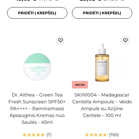
PRIDĖTI Į KREPŠELĮ
PRIDĖTI Į KREPŠELĮ
AKCIJA
Dr. Althea - Green Tea
SKIN1004 - Madagascar
Fresh Sunscreen SPF50+
Centella Ampoule – Veido
PA++++ - Raminamasis
Ampulė su Azijine
Apsauginis Kremas nuo
Centele – 100 ml
Saulės - 45ml
7
769