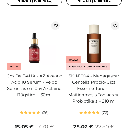
PRIDĖTI Į KREPŠELĮ
PRIDĖTI Į KREPŠELĮ
AKCIJA
AKCIJA
KOSMETOLOGO PASIRINKIMAS
Cos De BAHA - AZ Azelaic
SKIN1004 - Madagascar
Acid 10 Serum - Veido
Centella Probio-Cica
Serumas su 10 % Azelaino
Essense Toner –
Rūgštimi - 30ml
Maitinamasis Tonikas su
Probiotikais – 210 ml
36
76
15,05 €
17,70 €
25,02 €
27,80 €