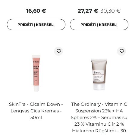
16,60 €
27,27 €
30,30 €
PRIDĖTI Į KREPŠELĮ
PRIDĖTI Į KREPŠELĮ
SkinTra - Cicalm Down -
The Ordinary - Vitamin C
Lengvas Cica Kremas -
Suspension 23% + HA
50ml
Spheres 2% – Serumas su
23 % Vitaminu C ir 2 %
Hialurono Rūgštimi – 30