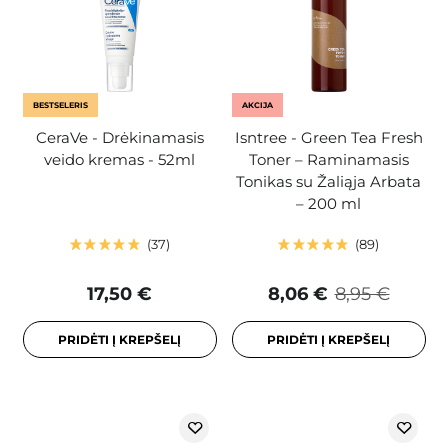
BESTSELERIS
AKCIJA
CeraVe - Drėkinamasis
Isntree - Green Tea Fresh
veido kremas - 52ml
Toner – Raminamasis
Tonikas su Žaliąja Arbata
– 200 ml
37
89
17,50 €
8,06 €
8,95 €
PRIDĖTI Į KREPŠELĮ
PRIDĖTI Į KREPŠELĮ