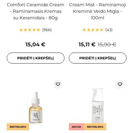
Comfort Ceramide Cream
Cream Mist - Raminamoji
- Raminamasis Kremas
Kreminė Veido Migla -
su Keramidais - 80g
100ml
966
43
15,04 €
15,11 €
15,90 €
PRIDĖTI Į KREPŠELĮ
PRIDĖTI Į KREPŠELĮ
BESTSELERIS
AKCIJA
BESTSELERIS