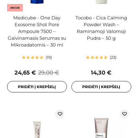
AKCIJA
Medicube - One Day
Tocobo - Cica Calming
Exosome Shot Pore
Powder Wash –
Ampoule 7500 –
Raminamoji Valomoji
Gaivinamasis Serumas su
Pudra – 50 g
Mikroadatomis – 30 ml
19
23
24,65 €
29,00 €
14,30 €
PRIDĖTI Į KREPŠELĮ
PRIDĖTI Į KREPŠELĮ