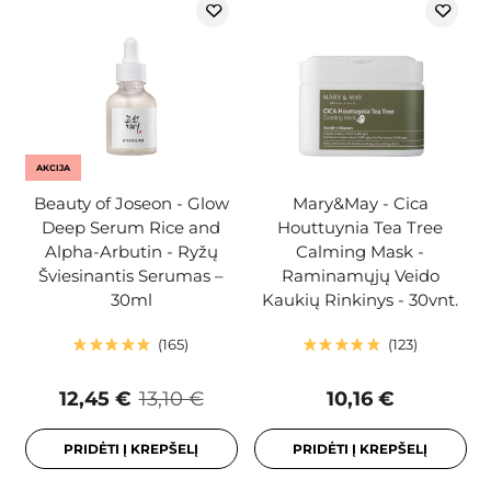
AKCIJA
Beauty of Joseon - Glow
Mary&May - Cica
Deep Serum Rice and
Houttuynia Tea Tree
Alpha-Arbutin - Ryžų
Calming Mask -
Šviesinantis Serumas –
Raminamųjų Veido
30ml
Kaukių Rinkinys - 30vnt.
165
123
12,45 €
13,10 €
10,16 €
PRIDĖTI Į KREPŠELĮ
PRIDĖTI Į KREPŠELĮ