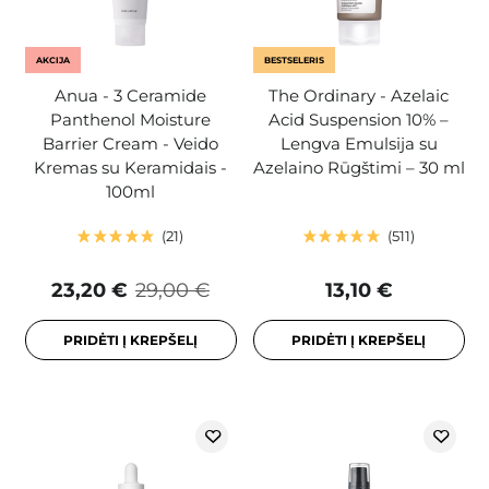
AKCIJA
BESTSELERIS
Anua - 3 Ceramide
The Ordinary - Azelaic
Panthenol Moisture
Acid Suspension 10% –
Barrier Cream - Veido
Lengva Emulsija su
Kremas su Keramidais -
Azelaino Rūgštimi – 30 ml
100ml
21
511
23,20 €
29,00 €
13,10 €
PRIDĖTI Į KREPŠELĮ
PRIDĖTI Į KREPŠELĮ