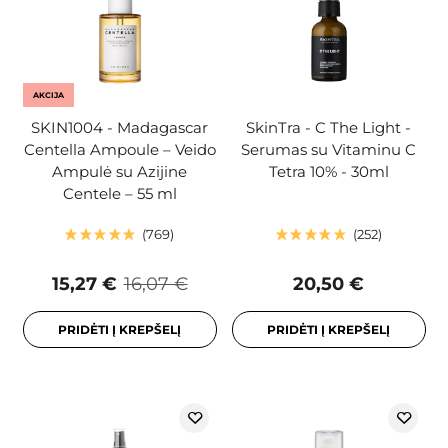
AKCIJA
SKIN1004 - Madagascar
SkinTra - C The Light -
Centella Ampoule – Veido
Serumas su Vitaminu C
Ampulė su Azijine
Tetra 10% - 30ml
Centele – 55 ml
769
252
15,27 €
16,07 €
20,50 €
PRIDĖTI Į KREPŠELĮ
PRIDĖTI Į KREPŠELĮ