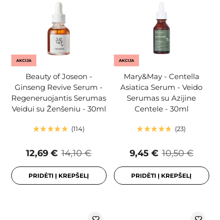
AKCIJA
AKCIJA
Beauty of Joseon -
Mary&May - Centella
Ginseng Revive Serum -
Asiatica Serum - Veido
Regeneruojantis Serumas
Serumas su Azijine
Veidui su Ženšeniu - 30ml
Centele - 30ml
114
23
12,69 €
14,10 €
9,45 €
10,50 €
PRIDĖTI Į KREPŠELĮ
PRIDĖTI Į KREPŠELĮ