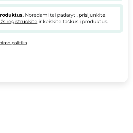
produktus.
Norėdami tai padaryti,
prisijunkite
.
žsiregistruokite
ir keiskite taškus į produktus.
inimo politika