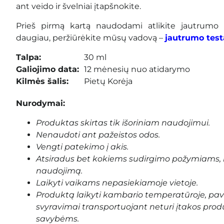
ant veido ir švelniai įtapšnokite.
Prieš pirmą kartą naudodami atlikite jautrumo 
daugiau, peržiūrėkite mūsų vadovą –
jautrumo test
Talpa:
30 ml
Galiojimo data:
12 mėnesių
nuo atidarymo
Kilmės šalis:
Pietų Korėja
Nurodymai:
Produktas skirtas tik išoriniam naudojimui.
Nenaudoti ant pažeistos odos.
Vengti patekimo į akis.
Atsiradus bet kokiems sudirgimo požymiams, 
naudojimą.
Laikyti vaikams nepasiekiamoje vietoje.
Produktą laikyti kambario temperatūroje, pa
svyravimai transportuojant neturi įtakos prod
savybėms.