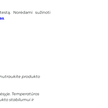
testą. Norėdami sužinoti
as
.
nutraukite produkto
vėsyje. Temperatūros
ukto stabilumui ir