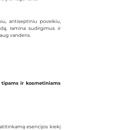
u, antiseptiniu poveikiu,
 odą, ramina sudirgimus ir
daug vandens.
 tipams ir kosmetiniams
atitinkamą esencijos kiekį