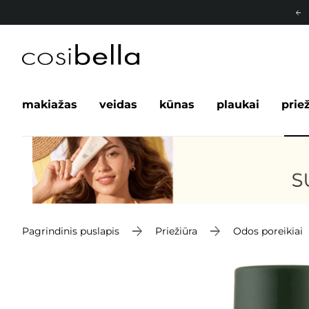
makiažas
veidas
kūnas
plaukai
prie
Pagrindinis puslapis
Priežiūra
Odos poreikiai