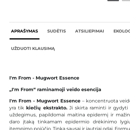
APRAŠYMAS
SUDĖTIS
ATSILIEPIMAI
EKOLOG
UŽDUOTI KLAUSIMĄ
I'm From - Mugwort Essence
„I'm From“ raminamoji veido esencija
I'm From - Mugwort Essence
– koncentruota veido
yra tik
kiečių ekstrakto.
Ji skirta raminti ir gydyt
uždegimus, papildomai maitina epidermį ir mažin
daro įtaką tinkamam epidermio drėkinimo lygi
įtempimo pojūčio. Tinka sausai ir jautriai odai. Form