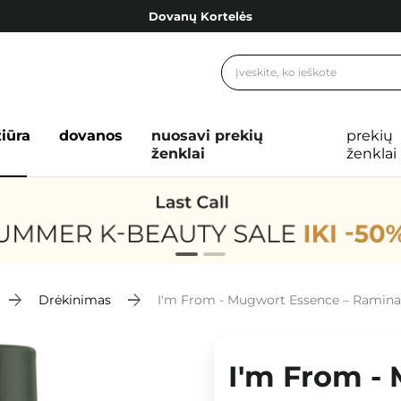
Dovanų Kortelės
Cosibella lojalumo programa
Nemokamas pristatymas nuo 40,00 €
Dovanų Kortelės
žiūra
dovanos
nuosavi prekių
prekių
ženklai
ženklai
Drėkinimas
I'm From - Mugwort Essence – Raminamo
I'm From -