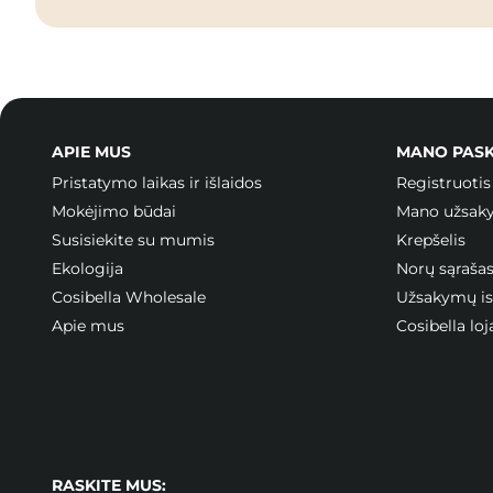
APIE MUS
MANO PAS
Pristatymo laikas ir išlaidos
Registruotis
Mokėjimo būdai
Mano užsak
Susisiekite su mumis
Krepšelis
Ekologija
Norų sąraša
Cosibella Wholesale
Užsakymų ist
Apie mus
Cosibella l
RASKITE MUS: