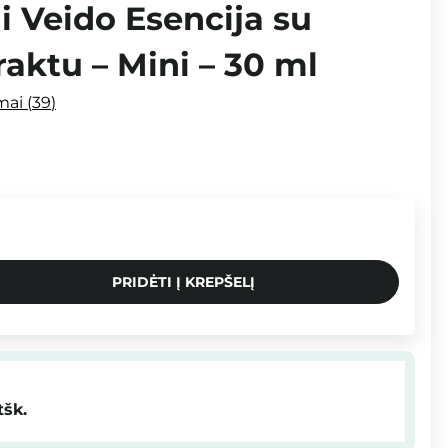
 Veido Esencija su
raktu – Mini – 30 ml
imai
39
PRIDĖTI Į KREPŠELĮ
tšk.