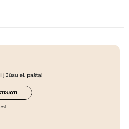
 į Jūsų el. paštą!
STRUOTI
omi