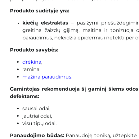
Produkto sudėtyje yra:
kiečių ekstraktas
– pasižymi priešuždegimini
greitina žaizdų gijimą, maitina ir tonizuoja
paraudimus, neleidžia epidermiui netekti per 
Produkto savybės:
drėkina
,
ramina,
mažina paraudimus
.
Gamintojas rekomenduoja šį gaminį šiems odos
defektams:
sausai odai,
jautriai odai,
visų tipų odai.
Panaudojimo būdas:
Panaudoję toniką, užtepkite 