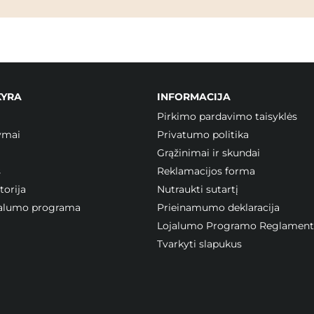
KYRA
INFORMACIJA
Pirkimo pardavimo taisyklės
ymai
Privatumo politika
Grąžinimai ir skundai
s
Reklamacijos forma
orija
Nutraukti sutartį
ojalumo programa
Prieinamumo deklaracija
Lojalumo Programo Reglament
Tvarkyti slapukus