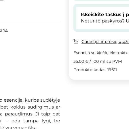
Iškeiskite taškus į 
Neturite paskyros?
U
IJA
Garantija ir prekių grąž
Esencija su kiečių ekstraktu
35,00 €
/
100 ml
su PVM
Produkto kodas: 19611
 esencija, kurios sudėtyje
i bet kokius sudirgimus ar
a paraudimus. Ji taip pat
ui – oda tampa lygi, be
ulė yra veganiška
.