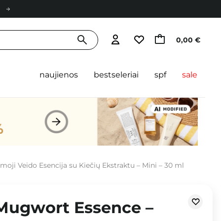
0,00 €
naujienos
bestseleriai
spf
sale
ji Veido Esencija su Kiečių Ekstraktu – Mini – 30 ml
 Mugwort Essence –