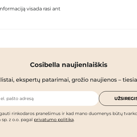
informaciją visada rasi ant
Cosibella naujienlaiškis
istai, ekspertų patarimai, grožio naujienos – tiesiai
 el. pašto adresą
UŽSIREGI
gauti rinkodaros pranešimus ir kad mano duomenys būtų tvark
 sp. z o.o. pagal
privatumo politiką
.