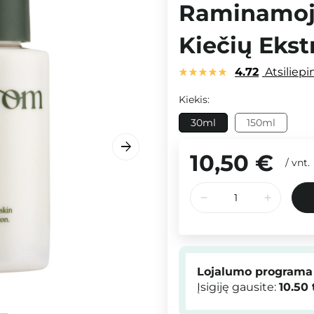
Raminamoji
Kiečių Ekst
4.72
Atsiliep
Kiekis:
30ml
150ml
10,50 €
/
vnt.
Lojalumo programa
Įsigiję gausite:
10.50