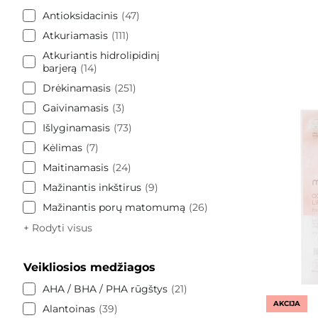
Antioksidacinis
47
Atkuriamasis
111
Atkuriantis hidrolipidinį
barjerą
14
Drėkinamasis
251
Gaivinamasis
3
Išlyginamasis
73
Kėlimas
7
Maitinamasis
24
Mažinantis inkštirus
9
Mažinantis porų matomumą
26
+ Rodyti visus
Veikliosios medžiagos
AHA / BHA / PHA rūgštys
21
AKCIJA
Alantoinas
39