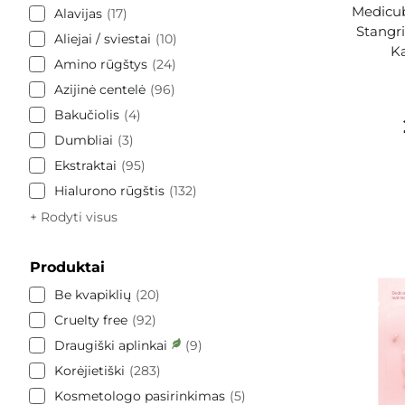
Medicub
Alavijas
17
Stangr
Aliejai / sviestai
10
Ka
Amino rūgštys
24
Azijinė centelė
96
Bakučiolis
4
Dumbliai
3
Ekstraktai
95
Hialurono rūgštis
132
+ Rodyti visus
Produktai
Be kvapiklių
20
Cruelty free
92
Draugiški aplinkai
9
Korėjietiški
283
Kosmetologo pasirinkimas
5