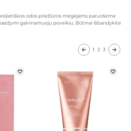
 Korėjietiškos odos priežiūros mėgėjams paruošėme
s pasižymi gaivinamuoju poveikiu. Būtinai išbandykite
1
2
3