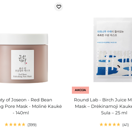
AKCIJA
ty of Joseon - Red Bean
Round Lab - Birch Juice M
ng Pore Mask - Molinė Kaukė
Mask – Drėkinamoji Kauk
- 140ml
Sula – 25 ml
399
41