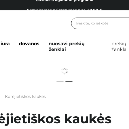
Nemokamas pristatymas nuo 40,00 €
Dovanų Kortelės
Cosibella lojalumo programa
Nemokamas pristatymas nuo 40,00 €
žiūra
dovanos
nuosavi prekių
prekių
Dovanų Kortelės
ženklai
ženklai
Korėjietiškos kaukės
ėjietiškos kaukės