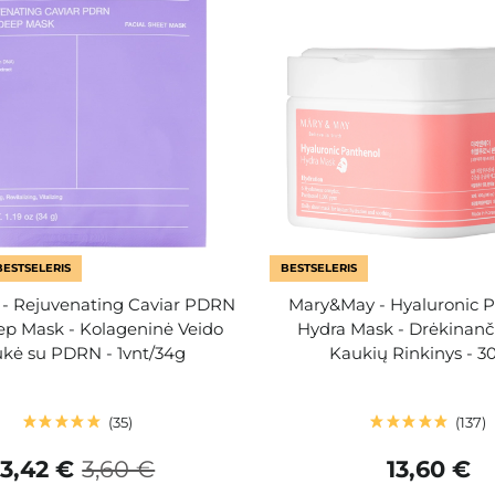
BESTSELERIS
BESTSELERIS
 - Rejuvenating Caviar PDRN
Mary&May - Hyaluronic 
ep Mask - Kolageninė Veido
Hydra Mask - Drėkinanč
kė su PDRN - 1vnt/34g
Kaukių Rinkinys - 30
35
137
3,42 €
3,60 €
13,60 €