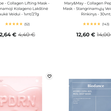
e - Collagen Lifting Mask -
Mary&May - Collagen Pept
inamoji Kolageno Lakštinė
Mask - Stangrinamųjų Ve
ukė Veidui - 1vnt/27g
Rinkinys - 30vnt
52
143
2,64 €
4,40 €
12,60 €
14,00