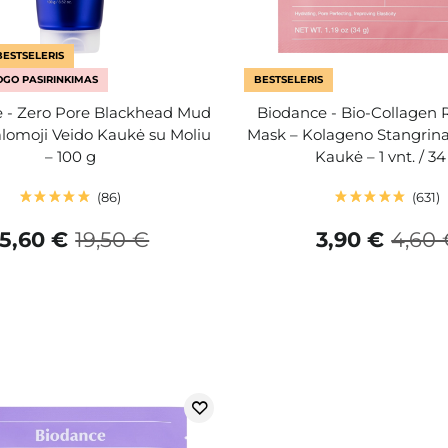
BESTSELERIS
GO PASIRINKIMAS
BESTSELERIS
 - Zero Pore Blackhead Mud
Biodance - Bio-Collagen 
lomoji Veido Kaukė su Moliu
Mask – Kolageno Stangrina
– 100 g
Kaukė – 1 vnt. / 34
86
631
15,60 €
19,50 €
3,90 €
4,60 