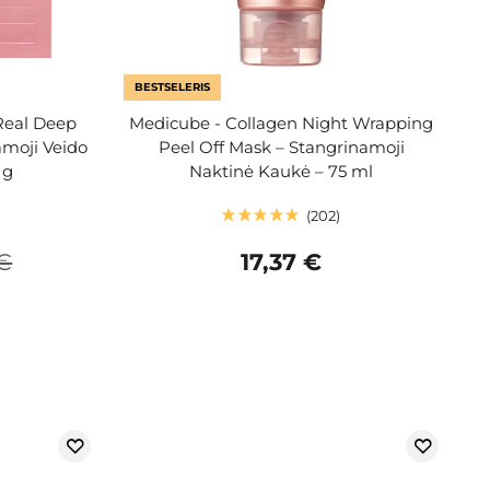
BESTSELERIS
Real Deep
Medicube - Collagen Night Wrapping
moji Veido
Peel Off Mask – Stangrinamoji
 g
Naktinė Kaukė – 75 ml
202
€
17,37 €