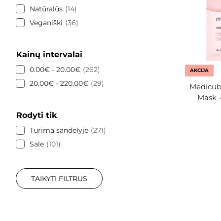
Natūralūs
14
Veganiški
36
Kainų intervalai
0.00€ - 20.00€
262
AKCIJA
20.00€ - 220.00€
29
Medicub
Mask -
Rodyti tik
Turima sandėlyje
271
Sale
101
TAIKYTI FILTRUS