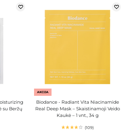
AKCIJA
oisturizing
Biodance - Radiant Vita Niacinamide
ė su Beržų
Real Deep Mask – Skaistinamoji Veido
Kaukė – 1 vnt., 34 g
109