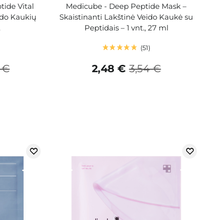
ide Vital
Medicube - Deep Peptide Mask –
ido Kaukių
Skaistinanti Lakštinė Veido Kaukė su
.
Peptidais – 1 vnt., 27 ml
51
 €
2,48 €
3,54 €