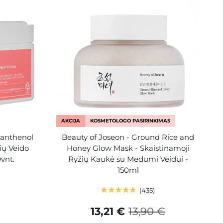
AKCIJA
KOSMETOLOGO PASIRINKIMAS
Panthenol
Beauty of Joseon - Ground Rice and
ių Veido
Honey Glow Mask - Skaistinamoji
vnt.
Ryžių Kaukė su Medumi Veidui -
150ml
435
13,21 €
13,90 €