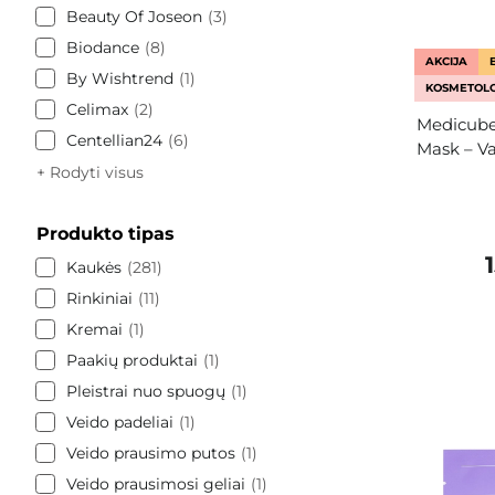
Beauty Of Joseon
3
Biodance
8
AKCIJA
By Wishtrend
1
KOSMETOLO
Celimax
2
Medicube
Centellian24
6
Mask – Va
+ Rodyti visus
Produkto tipas
Kaukės
281
Rinkiniai
11
Kremai
1
Paakių produktai
1
Pleistrai nuo spuogų
1
Veido padeliai
1
Veido prausimo putos
1
Veido prausimosi geliai
1