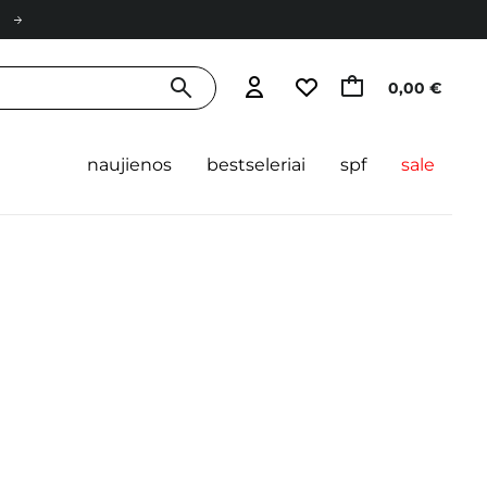
0,00 €
naujienos
bestseleriai
spf
sale