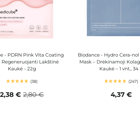
e - PDRN Pink Vita Coating
Biodance - Hydro Cera-nol
 Regeneruojanti Lakštinė
Mask – Drėkinamoji Kola
Kaukė - 22g
Kaukė – 1 vnt., 34
38
247
2,38 €
2,80 €
4,37 €