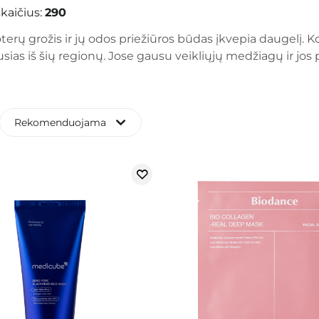
kaičius:
290
terų grožis ir jų odos priežiūros būdas įkvepia daugelį.
usias iš šių regionų. Jose gausu veikliųjų medžiagų ir jo
Rekomenduojama