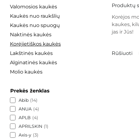
Produktų s
Valomosios kaukės
Kaukės nuo raukšlių
Korėjos mo
kaukes, kil
Kaukės nuo spuogų
jas ir Jūs!
Naktinės kaukės
Korėjietiškos kaukės
Lakštinės kaukės
Rūšiuoti
Alginatinės kaukės
Molio kaukės
Prekės ženklas
Abib
14
ANUA
4
APLB
4
APRILSKIN
1
Axis-y
3