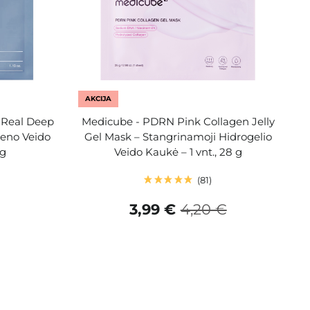
AKCIJA
 Real Deep
Medicube - PDRN Pink Collagen Jelly
geno Veido
Gel Mask – Stangrinamoji Hidrogelio
 g
Veido Kaukė – 1 vnt., 28 g
81
3,99 €
4,20 €