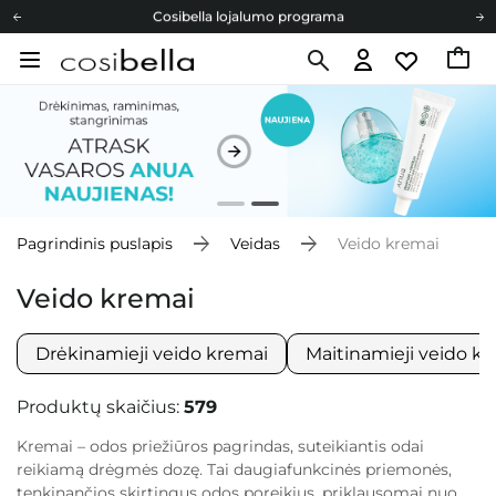
Cosibella lojalumo programa
Nemokamas pristatymas nuo 40,00 €
Dovanų Kortelės
Cosibella lojalumo programa
Nemokamas pristatymas nuo 40,00 €
Dovanų Kortelės
Pagrindinis puslapis
Veidas
Veido kremai
Veido kremai
Drėkinamieji veido kremai
Maitinamieji veido k
Produktų skaičius:
579
Kremai – odos priežiūros pagrindas, suteikiantis odai
reikiamą drėgmės dozę. Tai daugiafunkcinės priemonės,
tenkinančios skirtingus odos poreikius, priklausomai nuo