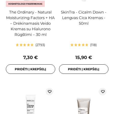
KOSMETOLOGO PASIRINKIMAS
The Ordinary - Natural
SkinTra - Cicalm Down -
Moisturizing Factors + HA
Lengvas Cica Kremas -
– Drėkinamasis Veido
50ml
Kremas su Hialurono
Rūgštimi – 30 ml
2793
118
7,30 €
15,90 €
PRIDĖTI Į KREPŠELĮ
PRIDĖTI Į KREPŠELĮ