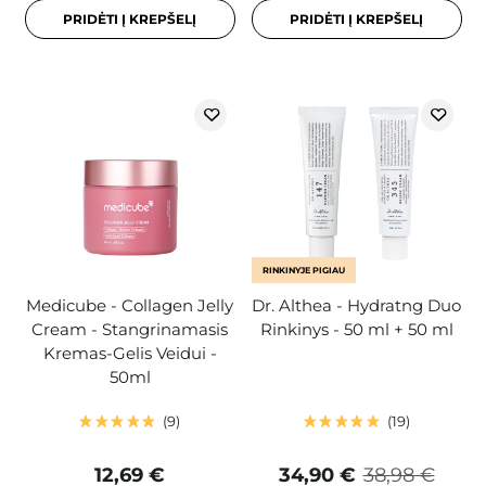
PRIDĖTI Į KREPŠELĮ
PRIDĖTI Į KREPŠELĮ
RINKINYJE PIGIAU
Medicube - Collagen Jelly
Dr. Althea - Hydratng Duo
Cream - Stangrinamasis
Rinkinys - 50 ml + 50 ml
Kremas-Gelis Veidui -
50ml
9
19
12,69 €
34,90 €
38,98 €