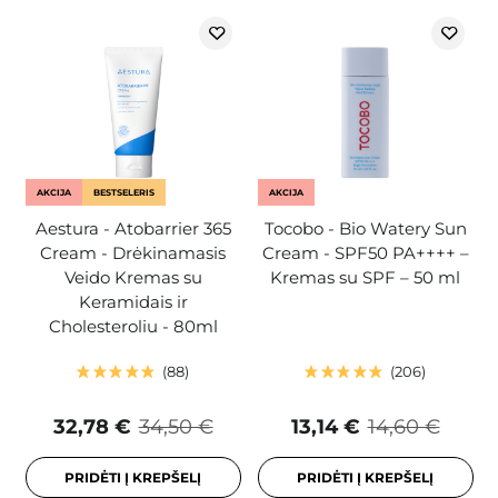
AKCIJA
BESTSELERIS
AKCIJA
Aestura - Atobarrier 365
Tocobo - Bio Watery Sun
Cream - Drėkinamasis
Cream - SPF50 PA++++ –
Veido Kremas su
Kremas su SPF – 50 ml
Keramidais ir
Cholesteroliu - 80ml
88
206
32,78 €
34,50 €
13,14 €
14,60 €
PRIDĖTI Į KREPŠELĮ
PRIDĖTI Į KREPŠELĮ