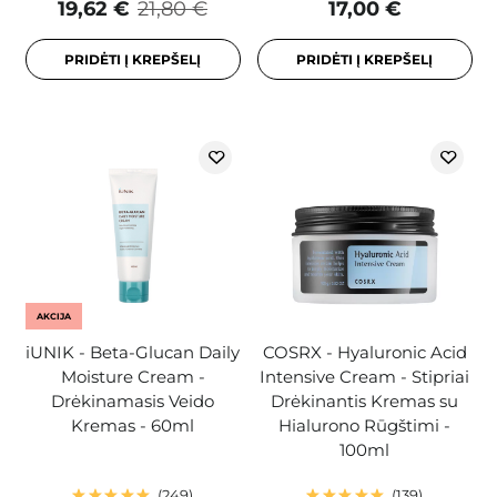
19,62 €
21,80 €
17,00 €
PRIDĖTI Į KREPŠELĮ
PRIDĖTI Į KREPŠELĮ
AKCIJA
iUNIK - Beta-Glucan Daily
COSRX - Hyaluronic Acid
Moisture Cream -
Intensive Cream - Stipriai
Drėkinamasis Veido
Drėkinantis Kremas su
Kremas - 60ml
Hialurono Rūgštimi -
100ml
249
139