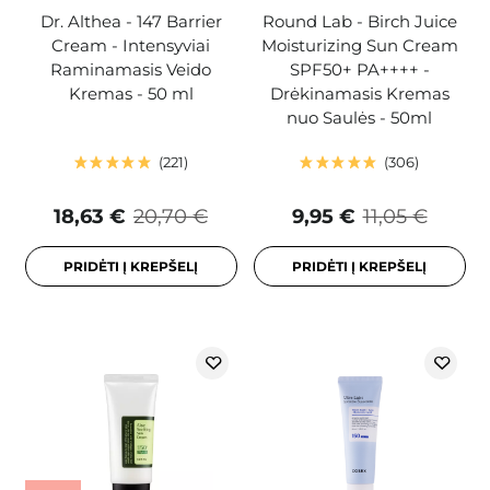
Dr. Althea - 147 Barrier
Round Lab - Birch Juice
Cream - Intensyviai
Moisturizing Sun Cream
Raminamasis Veido
SPF50+ PA++++ -
Kremas - 50 ml
Drėkinamasis Kremas
nuo Saulės - 50ml
221
306
18,63 €
20,70 €
9,95 €
11,05 €
PRIDĖTI Į KREPŠELĮ
PRIDĖTI Į KREPŠELĮ