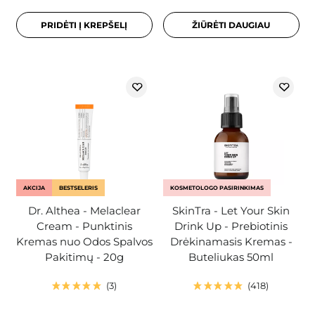
PRIDĖTI Į KREPŠELĮ
ŽIŪRĖTI DAUGIAU
AKCIJA
BESTSELERIS
KOSMETOLOGO PASIRINKIMAS
Dr. Althea - Melaclear
SkinTra - Let Your Skin
Cream - Punktinis
Drink Up - Prebiotinis
Kremas nuo Odos Spalvos
Drėkinamasis Kremas -
Pakitimų - 20g
Buteliukas 50ml
3
418