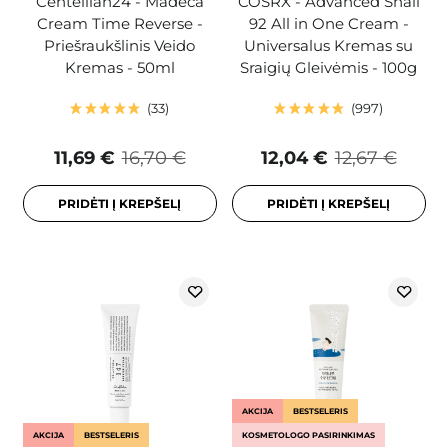
Centellian24 - Madeca
COSRX - Advanced Snail
Cream Time Reverse -
92 All in One Cream -
Priešraukšlinis Veido
Universalus Kremas su
Kremas - 50ml
Sraigių Gleivėmis - 100g
33
997
11,69 €
16,70 €
12,04 €
12,67 €
PRIDĖTI Į KREPŠELĮ
PRIDĖTI Į KREPŠELĮ
AKCIJA
BESTSELERIS
AKCIJA
BESTSELERIS
KOSMETOLOGO PASIRINKIMAS