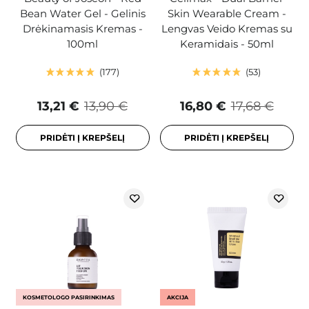
Bean Water Gel - Gelinis
Skin Wearable Cream -
Drėkinamasis Kremas -
Lengvas Veido Kremas su
100ml
Keramidais - 50ml
177
53
13,21 €
13,90 €
16,80 €
17,68 €
PRIDĖTI Į KREPŠELĮ
PRIDĖTI Į KREPŠELĮ
KOSMETOLOGO PASIRINKIMAS
AKCIJA