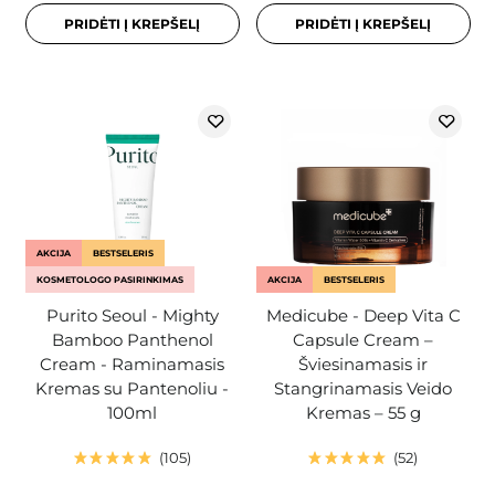
PRIDĖTI Į KREPŠELĮ
PRIDĖTI Į KREPŠELĮ
AKCIJA
BESTSELERIS
KOSMETOLOGO PASIRINKIMAS
AKCIJA
BESTSELERIS
Purito Seoul - Mighty
Medicube - Deep Vita C
Bamboo Panthenol
Capsule Cream –
Cream - Raminamasis
Šviesinamasis ir
Kremas su Pantenoliu -
Stangrinamasis Veido
100ml
Kremas – 55 g
105
52