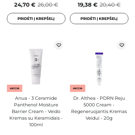
24,70 €
26,00 €
19,38 €
20,40 €
PRIDĖTI Į KREPŠELĮ
PRIDĖTI Į KREPŠELĮ
AKCIJA
AKCIJA
Anua - 3 Ceramide
Dr. Althea - PDRN Reju
Panthenol Moisture
5000 Cream -
Barrier Cream - Veido
Regeneruojantis Kremas
Kremas su Keramidais -
Veidui - 20g
100ml