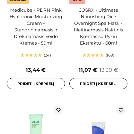
BESTSELERIS
AKCIJA
Medicube - PDRN Pink
COSRX - Ultimate
Hyaluronic Moisturizing
Nourishing Rice
Cream -
Overnight Spa Mask -
Stangrininamasis ir
Maitinamasis Naktinis
Drėkinamasis Veido
Kremas su Ryžių
Kremas - 50ml
Ekstraktu - 60ml
24
169
13,44 €
11,07 €
12,30 €
PRIDĖTI Į KREPŠELĮ
PRIDĖTI Į KREPŠELĮ