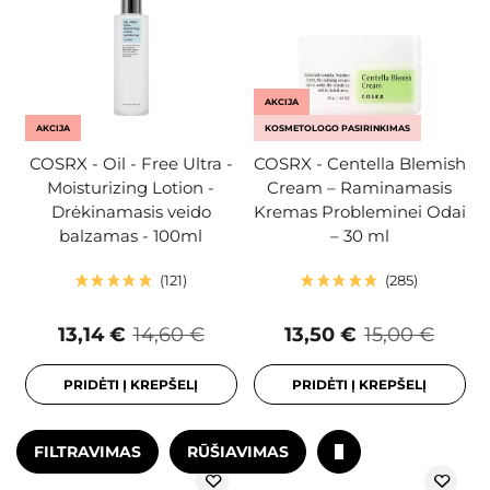
AKCIJA
AKCIJA
KOSMETOLOGO PASIRINKIMAS
COSRX - Oil - Free Ultra -
COSRX - Centella Blemish
Moisturizing Lotion -
Cream – Raminamasis
Drėkinamasis veido
Kremas Probleminei Odai
balzamas - 100ml
– 30 ml
121
285
13,14 €
14,60 €
13,50 €
15,00 €
PRIDĖTI Į KREPŠELĮ
PRIDĖTI Į KREPŠELĮ
FILTRAVIMAS
RŪŠIAVIMAS