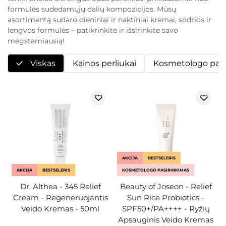
formulės sudedamųjų dalių kompozicijos. Mūsų
asortimentą sudaro dieniniai ir naktiniai kremai, sodrios ir
lengvos formulės – patikrinkite ir išsirinkite savo
mėgstamiausią!
Viskas
Kainos perliukai
Kosmetologo pasi
AKCIJA
BESTSELERIS
AKCIJA
BESTSELERIS
KOSMETOLOGO PASIRINKIMAS
Dr. Althea - 345 Relief
Beauty of Joseon - Relief
Cream - Regeneruojantis
Sun Rice Probiotics -
Veido Kremas - 50ml
SPF50+/PA++++ - Ryžių
Apsauginis Veido Kremas