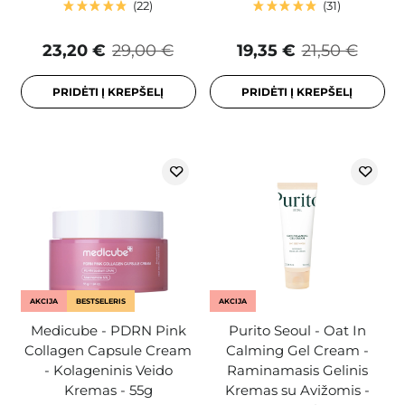
22
31
23,20 €
29,00 €
19,35 €
21,50 €
PRIDĖTI Į KREPŠELĮ
PRIDĖTI Į KREPŠELĮ
AKCIJA
BESTSELERIS
AKCIJA
Medicube - PDRN Pink
Purito Seoul - Oat In
Collagen Capsule Cream
Calming Gel Cream -
- Kolageninis Veido
Raminamasis Gelinis
Kremas - 55g
Kremas su Avižomis -