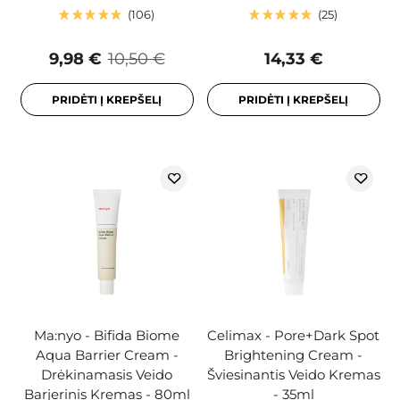
106
25
9,98 €
10,50 €
14,33 €
PRIDĖTI Į KREPŠELĮ
PRIDĖTI Į KREPŠELĮ
Ma:nyo - Bifida Biome
Celimax - Pore+Dark Spot
Aqua Barrier Cream -
Brightening Cream -
Drėkinamasis Veido
Šviesinantis Veido Kremas
Barjerinis Kremas - 80ml
- 35ml