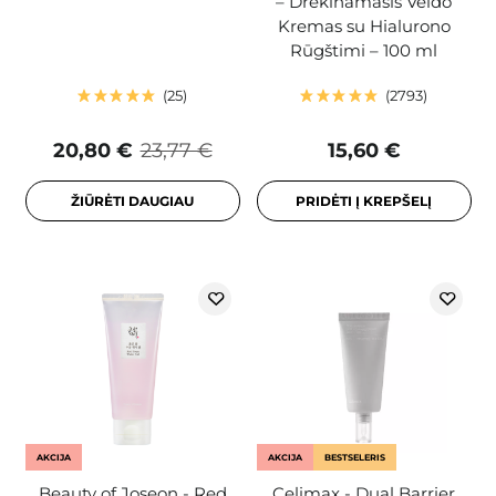
– Drėkinamasis Veido
Kremas su Hialurono
Rūgštimi – 100 ml
25
2793
20,80 €
23,77 €
15,60 €
ŽIŪRĖTI DAUGIAU
PRIDĖTI Į KREPŠELĮ
AKCIJA
AKCIJA
BESTSELERIS
Beauty of Joseon - Red
Celimax - Dual Barrier