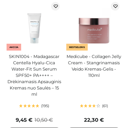
AKCIJA
BESTSELERIS
SKIN1004 - Madagascar
Medicube - Collagen Jelly
Centella Hyalu-Cica
Cream - Stangrinamasis
Water-Fit Sun Serum
Veido Kremas-Gelis -
SPF50+ PA++++ –
110ml
Drėkinamasis Apsauginis
Kremas nuo Saulės – 15
ml
195
61
9,45 €
10,50 €
22,30 €