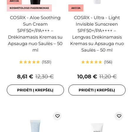
AKCIJA
KOSMETOLOGO PASIRINKIMAS
AKCIJA
COSRX - Aloe Soothing
COSRX - Ultra - Light
Sun Cream
Invisible Sunscreen
SPF50+/PA+++ –
SPF50+/PA++++ –
Drėkinamasis Kremas su
Lengvas Drėkinamasis
Apsauga nuo Saulės – 50
Kremas su Apsauga nuo
ml
Saulės – 50 ml
1531
156
8,61 €
12,30 €
10,08 €
11,20 €
PRIDĖTI Į KREPŠELĮ
PRIDĖTI Į KREPŠELĮ