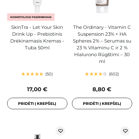
KOSMETOLOGO PASIRINKIMAS
SkinTra - Let Your Skin
The Ordinary - Vitamin C
Drink Up - Prebiotinis
Suspension 23% + HA
Drėkinamasis Kremas -
Spheres 2% – Serumas su
Tuba 50ml
23 % Vitaminu C ir 2 %
Hialurono Rūgštimi – 30
ml
50
602
17,00 €
8,80 €
PRIDĖTI Į KREPŠELĮ
PRIDĖTI Į KREPŠELĮ