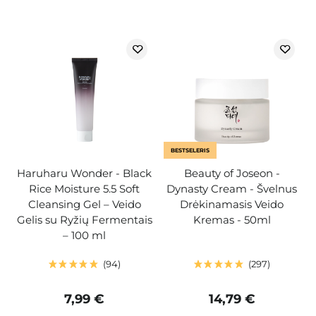
BESTSELERIS
Haruharu Wonder - Black
Beauty of Joseon -
Rice Moisture 5.5 Soft
Dynasty Cream - Švelnus
Cleansing Gel – Veido
Drėkinamasis Veido
Gelis su Ryžių Fermentais
Kremas - 50ml
– 100 ml
94
297
7,99 €
14,79 €