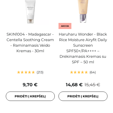
AKCIJA
SKIN1004 - Madagascar -
Haruharu Wonder - Black
Centella Soothing Cream
Rice Moisture Airyfit Daily
- Raminamasis Veido
Sunscreen
Kremas - 30ml
SPF50+/PA++++ –
Drėkinamasis Kremas su
SPF – 50 ml
213
64
9,70 €
14,68 €
15,45 €
PRIDĖTI Į KREPŠELĮ
PRIDĖTI Į KREPŠELĮ