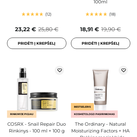
100ml
12
18
23,22 €
25,80 €
18,91 €
19,90 €
PRIDĖTI Į KREPŠELĮ
PRIDĖTI Į KREPŠELĮ
BESTSELERIS
RINKINYJE PIGIAU
KOSMETOLOGO PASIRINKIMAS
COSRX - Snail Repair Duo
The Ordinary - Natural
Rinkinys - 100 ml + 100 g
Moisturizing Factors + HA