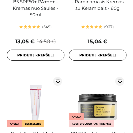
B5 SPF50+ PA++++ -
- Raminamasis Kremas
Kremas nuo Saulės -
su Keramidais - 80g
50ml
549
967
13,05 €
14,50 €
15,04 €
PRIDĖTI Į KREPŠELĮ
PRIDĖTI Į KREPŠELĮ
AKCIJA
AKCIJA
BESTSELERIS
KOSMETOLOGO PASIRINKIMAS