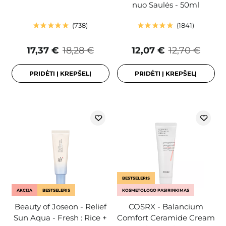
nuo Saulės - 50ml
738
1841
17,37 €
18,28 €
12,07 €
12,70 €
PRIDĖTI Į KREPŠELĮ
PRIDĖTI Į KREPŠELĮ
BESTSELERIS
AKCIJA
BESTSELERIS
KOSMETOLOGO PASIRINKIMAS
Beauty of Joseon - Relief
COSRX - Balancium
Sun Aqua - Fresh : Rice +
Comfort Ceramide Cream