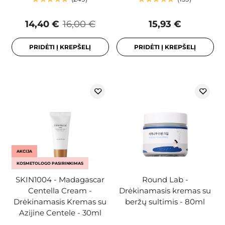
14,40 €
16,00 €
15,93 €
PRIDĖTI Į KREPŠELĮ
PRIDĖTI Į KREPŠELĮ
AKCIJA
KOSMETOLOGO PASIRINKIMAS
SKIN1004 - Madagascar
Round Lab -
Centella Cream -
Drėkinamasis kremas su
Drėkinamasis Kremas su
beržų sultimis - 80ml
Azijine Centele - 30ml