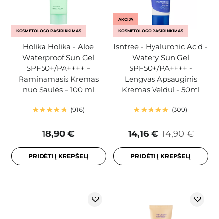
AKCIJA
KOSMETOLOGO PASIRINKIMAS
KOSMETOLOGO PASIRINKIMAS
Holika Holika - Aloe
Isntree - Hyaluronic Acid -
Waterproof Sun Gel
Watery Sun Gel
SPF50+/PA++++ –
SPF50+/PA++++ -
Raminamasis Kremas
Lengvas Apsauginis
nuo Saulės – 100 ml
Kremas Veidui - 50ml
916
309
18,90 €
14,16 €
14,90 €
PRIDĖTI Į KREPŠELĮ
PRIDĖTI Į KREPŠELĮ