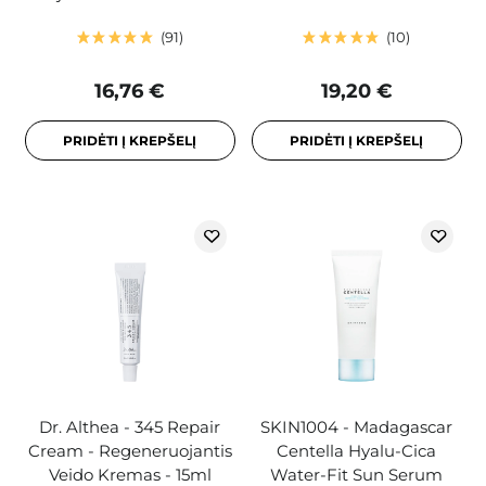
91
10
16,76 €
19,20 €
PRIDĖTI Į KREPŠELĮ
PRIDĖTI Į KREPŠELĮ
Dr. Althea - 345 Repair
SKIN1004 - Madagascar
Cream - Regeneruojantis
Centella Hyalu-Cica
Veido Kremas - 15ml
Water-Fit Sun Serum