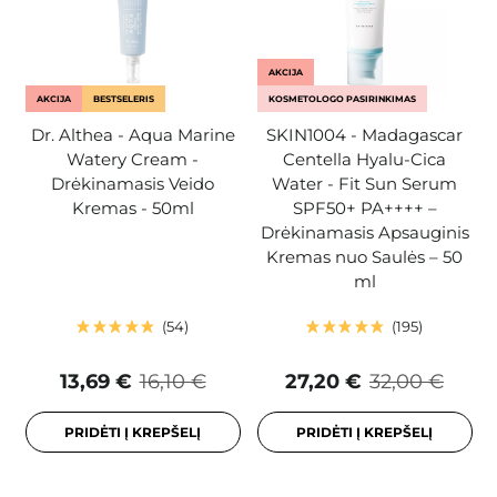
AKCIJA
AKCIJA
BESTSELERIS
KOSMETOLOGO PASIRINKIMAS
Dr. Althea - Aqua Marine
SKIN1004 - Madagascar
Watery Cream -
Centella Hyalu-Cica
Drėkinamasis Veido
Water - Fit Sun Serum
Kremas - 50ml
SPF50+ PA++++ –
Drėkinamasis Apsauginis
Kremas nuo Saulės – 50
ml
54
195
13,69 €
16,10 €
27,20 €
32,00 €
PRIDĖTI Į KREPŠELĮ
PRIDĖTI Į KREPŠELĮ