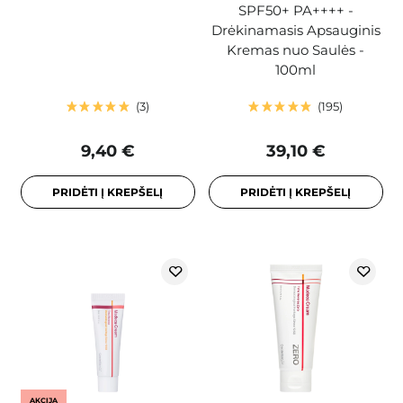
SPF50+ PA++++ -
Drėkinamasis Apsauginis
Kremas nuo Saulės -
100ml
3
195
9,40 €
39,10 €
PRIDĖTI Į KREPŠELĮ
PRIDĖTI Į KREPŠELĮ
AKCIJA