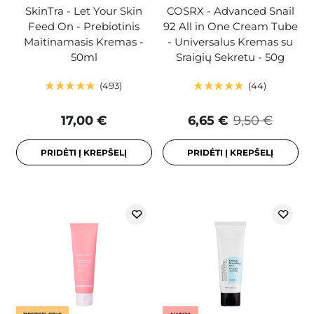
SkinTra - Let Your Skin
COSRX - Advanced Snail
Feed On - Prebiotinis
92 All in One Cream Tube
Maitinamasis Kremas -
- Universalus Kremas su
50ml
Sraigių Sekretu - 50g
493
44
17,00 €
6,65 €
9,50 €
PRIDĖTI Į KREPŠELĮ
PRIDĖTI Į KREPŠELĮ