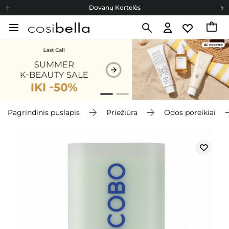
Dovanų Kortelės
Cosibella lojalumo programa
Nemokamas pristatymas nuo 40,00 €
Dovanų Kortelės
Pagrindinis puslapis
Priežiūra
Odos poreikiai