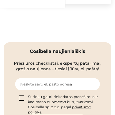
Cosibella naujienlaiškis
Priežiūros checklistai, ekspertų patarimai,
grožio naujienos – tiesiai į Jūsų el. paštą!
Įveskite savo el. pašto adresą
Sutinku gauti rinkodaros pranešimus ir
kad mano duomenys būtų tvarkomi
Cosibella sp. z o.o. pagal
privatumo
politiką
.