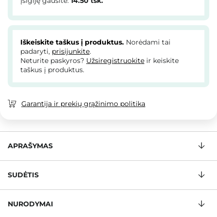
Įsigiję gausite:
14.50
tšk.
Iškeiskite taškus į produktus.
Norėdami tai
padaryti,
prisijunkite
.
Neturite paskyros?
Užsiregistruokite
ir keiskite
taškus į produktus.
Garantija ir prekių grąžinimo politika
APRAŠYMAS
SUDĖTIS
NURODYMAI