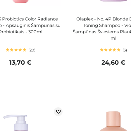
 5 Probiotics Color Radiance
Olaplex - No. 4P Blonde
 - Apsauginis Šampūnas su
Toning Shampoo - Viol
Probiotikais - 300ml
Šampūnas Šviesiems Plau
ml
20
3
13,70 €
24,60 €