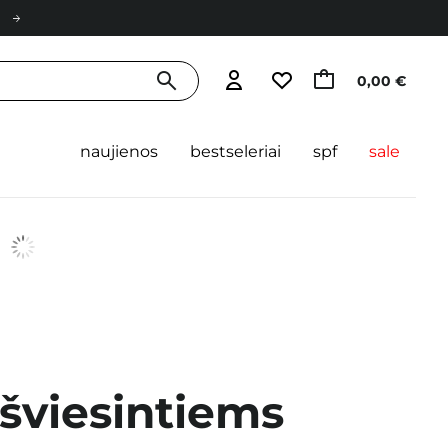
0,00 €
naujienos
bestseleriai
spf
sale
šviesintiems