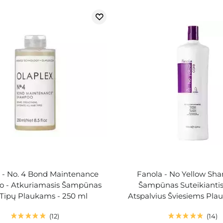
 - No. 4 Bond Maintenance
Fanola - No Yellow Sh
 - Atkuriamasis Šampūnas
Šampūnas Suteikiantis
 Tipų Plaukams - 250 ml
Atspalvius Šviesiems Plau
12
14