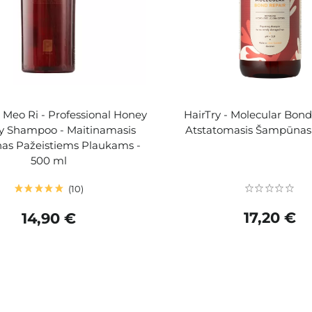
Meo Ri - Professional Honey
HairTry - Molecular Bond
y Shampoo - Maitinamasis
Atstatomasis Šampūnas
s Pažeistiems Plaukams -
500 ml
10
17,20 €
14,90 €