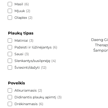
Masil
6
Mjuuk
2
Olaplex
2
Plaukų tipas
Daeng Gi 
Matiniai
3
Therap
Pažeisti ir lūžinėjantys
6
Šampūna
Sausi
3
Slenkantys/susilpnėję
4
Šviesinti/dažyti
12
Poveikis
Atkuriamasis
2
Didinantis plaukų apimtį
3
Drėkinamasis
6