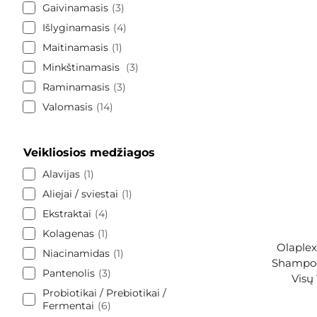
Gaivinamasis
3
Išlyginamasis
4
Maitinamasis
1
Minkštinamasis
3
Raminamasis
3
Valomasis
14
Veikliosios medžiagos
Alavijas
1
Aliejai / sviestai
1
Ekstraktai
4
Kolagenas
1
Olaplex
Niacinamidas
1
Shampoo
Pantenolis
3
Visų
Probiotikai / Prebiotikai /
Fermentai
6