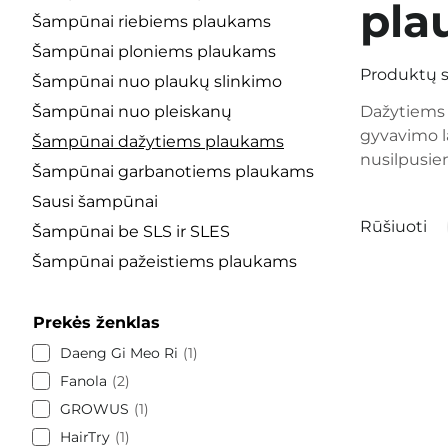
pla
Šampūnai riebiems plaukams
Šampūnai ploniems plaukams
Produktų s
Šampūnai nuo plaukų slinkimo
Šampūnai nuo pleiskanų
Dažytiems p
gyvavimo l
Šampūnai dažytiems plaukams
nusilpusie
Šampūnai garbanotiems plaukams
Sausi šampūnai
Rūšiuoti
Šampūnai be SLS ir SLES
Šampūnai pažeistiems plaukams
Prekės ženklas
Daeng Gi Meo Ri
1
Fanola
2
GROWUS
1
HairTry
1