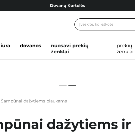
Dovanų Kortelės
Cosibella lojalumo programa
Nemokamas pristatymas nuo 40,00 €
Dovanų Kortelės
žiūra
dovanos
nuosavi prekių
prekių
ženklai
ženklai
Šampūnai dažytiems plaukams
pūnai dažytiems ir 