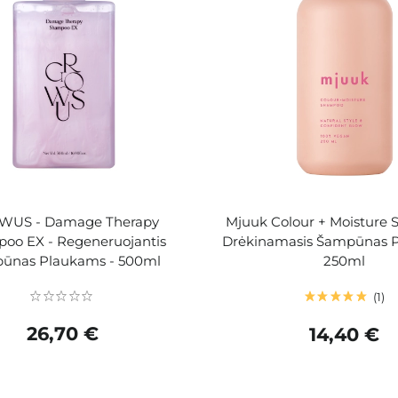
US - Damage Therapy
Mjuuk Colour + Moisture
oo EX - Regeneruojantis
Drėkinamasis Šampūnas P
ūnas Plaukams - 500ml
250ml
1
26,70 €
14,40 €