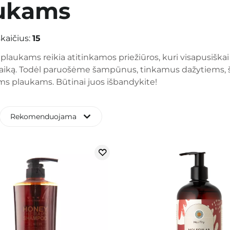
ukams
kaičius:
15
laukams reikia atitinkamos priežiūros, kuri visapusiškai 
aiką. Todėl paruošėme šampūnus, tinkamus dažytiems, š
ms plaukams. Būtinai juos išbandykite!
Rekomenduojama