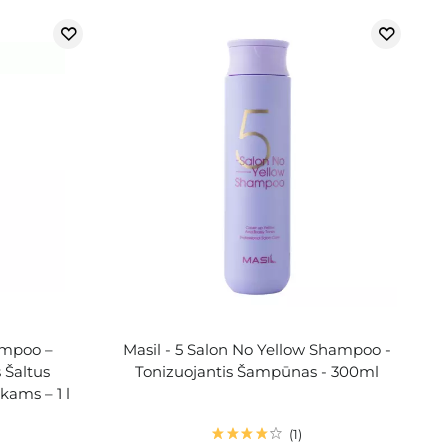
ampoo –
Masil - 5 Salon No Yellow Shampoo -
 Šaltus
Tonizuojantis Šampūnas - 300ml
kams – 1 l
1