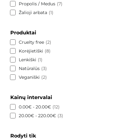
Propolis / Medus
7
Žalioji arbata
1
Produktai
Cruelty free
2
Korėjietiški
8
Lenkiški
1
Natūralūs
3
Veganiški
2
Kainų intervalai
0.00€ - 20.00€
12
20.00€ - 220.00€
3
Rodyti tik