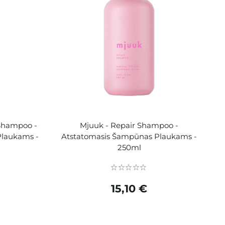
 Shampoo -
Mjuuk - Repair Shampoo -
laukams -
Atstatomasis Šampūnas Plaukams -
250ml
15,10 €