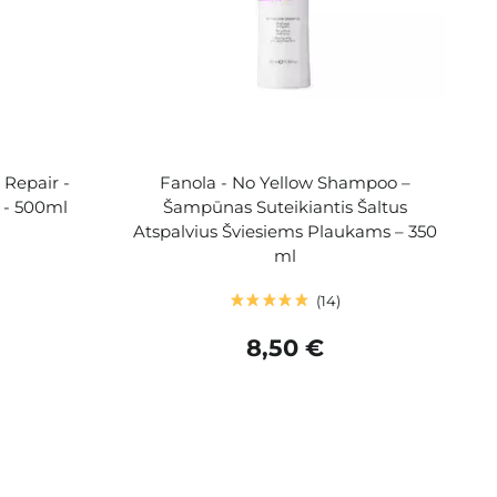
 Repair -
Fanola - No Yellow Shampoo –
 - 500ml
Šampūnas Suteikiantis Šaltus
Atspalvius Šviesiems Plaukams – 350
ml
14
8,50 €