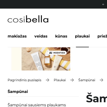
makiažas
veidas
kūnas
plaukai
prie
Pagrindinis puslapis
Plaukai
Šampūnai
Šampūnai
Šam
Šampūnai sausiems plaukams