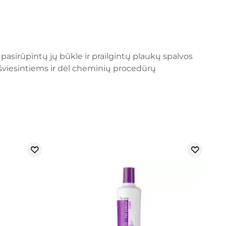
pasirūpintų jų būkle ir prailgintų plaukų spalvos
viesintiems ir dėl cheminių procedūrų