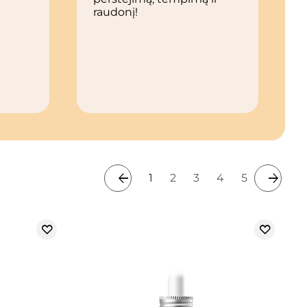
raudonį!
1
2
3
4
5