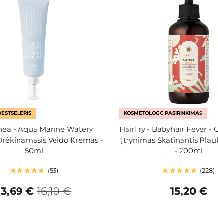
BESTSELERIS
KOSMETOLOGO PASIRINKIMAS
thea - Aqua Marine Watery
HairTry - Babyhair Fever - 
Drėkinamasis Veido Kremas -
Įtrynimas Skatinantis Pla
50ml
- 200ml
53
228
13,69 €
16,10 €
15,20 €