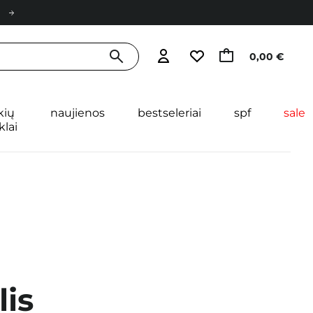
0,00 €
kių
naujienos
bestseleriai
spf
sale
klai
lis