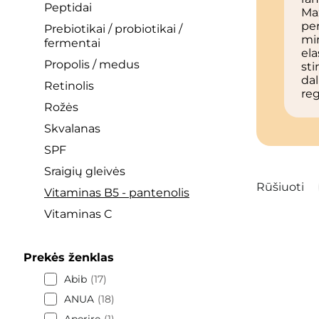
Peptidai
Ma
per
Prebiotikai / probiotikai /
mi
fermentai
ela
Propolis / medus
sti
dal
Retinolis
reg
Rožės
Skvalanas
SPF
Sraigių gleivės
Rūšiuoti
Vitaminas B5 - pantenolis
Vitaminas C
Prekės ženklas
Abib
17
ANUA
18