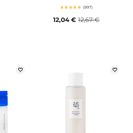
997
12,04 €
12,67 €