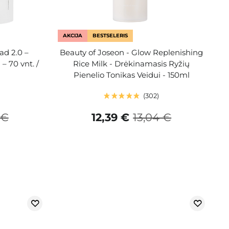
AKCIJA
BESTSELERIS
ad 2.0 –
Beauty of Joseon - Glow Replenishing
– 70 vnt. /
Rice Milk - Drėkinamasis Ryžių
Pienelio Tonikas Veidui - 150ml
302
 €
12,39 €
13,04 €