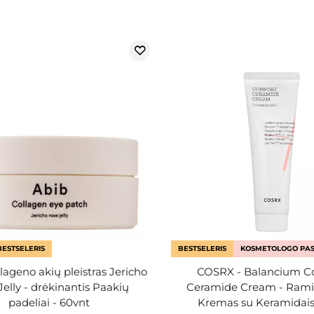
BESTSELERIS
BESTSELERIS
KOSMETOLOGO PAS
lageno akių pleistras Jericho
COSRX - Balancium C
Jelly - drėkinantis Paakių
Ceramide Cream - Ram
padeliai - 60vnt
Kremas su Keramidais