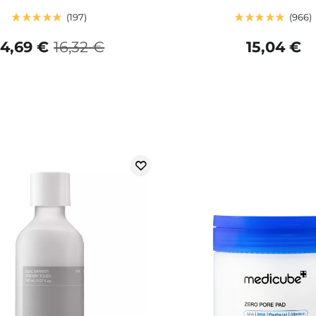
197
966
14,69 €
16,32 €
15,04 €