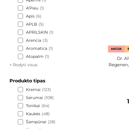
Aperire
1
A'Pieu
1
Apis
6
APLB
5
APRILSKIN
1
Arencia
3
Aromatica
1
AKCIJA
Atopalm
1
Dr. A
Regeneru
+ Rodyti visus
Produkto tipas
Kremai
123
Serumai
108
Tonikai
64
Kaukės
48
Šampūnai
28