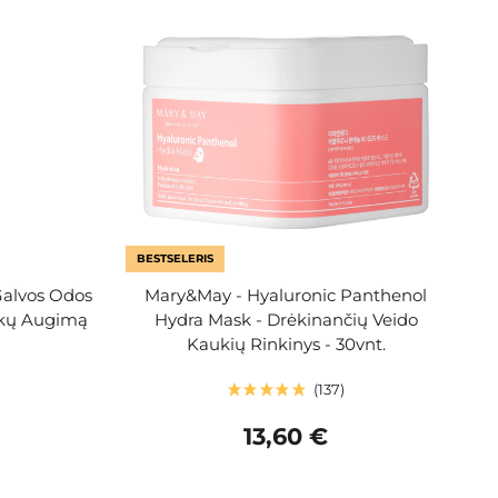
BESTSELERIS
Galvos Odos
Mary&May - Hyaluronic Panthenol
ukų Augimą
Hydra Mask - Drėkinančių Veido
Kaukių Rinkinys - 30vnt.
137
13,60 €