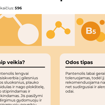
kaičius:
596
ip veikia?
Odos tipas
tenolis lengvai
Pantenolis labai gera
siskverbia į gilesnius
toleruojamas, todėl jį
s sluoksnius, plauko
rekomenduojama na
idulas ir nago plokštelę,
net sudirgusiai ir aler
p stiprindamas ir
odai.
kindamas. Jis pasižymi
dirgimus gydomuoju ir
minamuoju poveikiu.