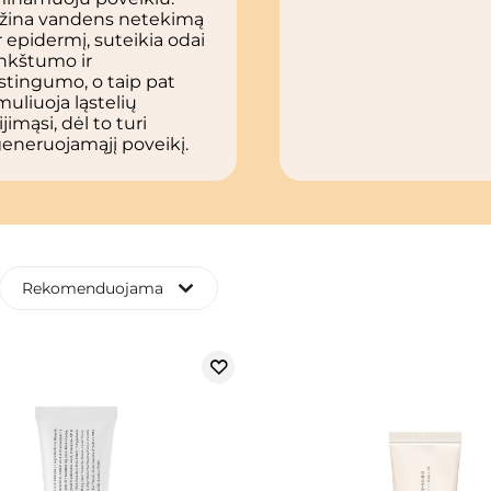
žina vandens netekimą
 epidermį, suteikia odai
nkštumo ir
stingumo, o taip pat
muliuoja ląstelių
ijimąsi, dėl to turi
eneruojamąjį poveikį.
Rekomenduojama