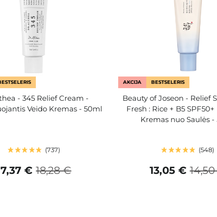
BESTSELERIS
AKCIJA
BESTSELERIS
lthea - 345 Relief Cream -
Beauty of Joseon - Relief 
ojantis Veido Kremas - 50ml
Fresh : Rice + B5 SPF50+
Kremas nuo Saulės -
737
548
17,37 €
18,28 €
13,05 €
14,50