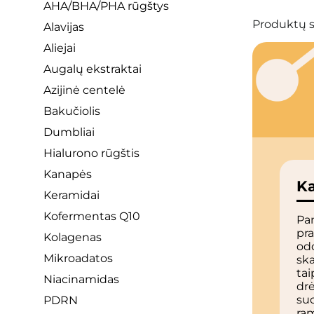
AHA/BHA/PHA rūgštys
Produktų s
Alavijas
Aliejai
Augalų ekstraktai
Azijinė centelė
Bakučiolis
Dumbliai
Hialurono rūgštis
Kanapės
Ka
Keramidai
Kofermentas Q10
Pan
pra
Kolagenas
odo
Mikroadatos
ska
tai
Niacinamidas
drė
su
PDRN
ra