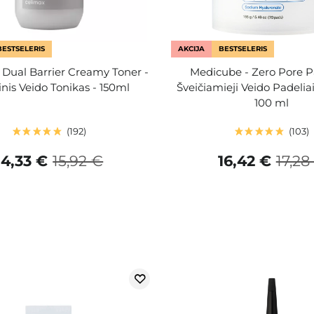
BESTSELERIS
AKCIJA
BESTSELERIS
 Dual Barrier Creamy Toner -
Medicube - Zero Pore P
nis Veido Tonikas - 150ml
Šveičiamieji Veido Padeliai 
100 ml
192
103
14,33 €
15,92 €
16,42 €
17,28