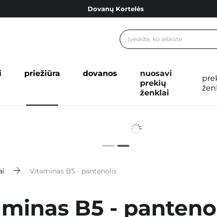
Dovanų Kortelės
Cosibella lojalumo programa
Nemokamas pristatymas nuo 40,00 €
Dovanų Kortelės
i
priežiūra
dovanos
nuosavi
pre
prekių
žen
ženklai
ai
Vitaminas B5 - pantenolis
aminas B5 - panteno