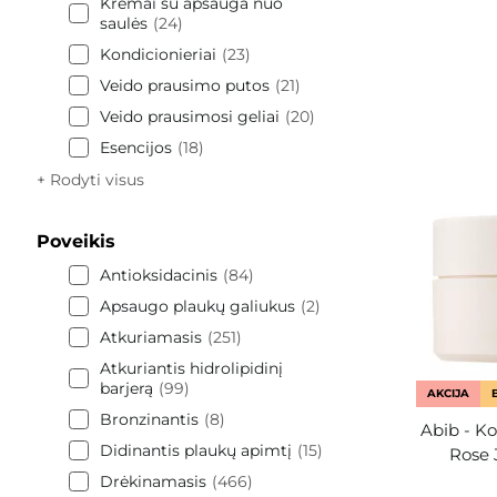
Kremai su apsauga nuo
saulės
24
Kondicionieriai
23
Veido prausimo putos
21
Veido prausimosi geliai
20
Esencijos
18
+ Rodyti visus
Poveikis
Antioksidacinis
84
Apsaugo plaukų galiukus
2
Atkuriamasis
251
Atkuriantis hidrolipidinį
barjerą
99
AKCIJA
Bronzinantis
8
Abib - Ko
Didinantis plaukų apimtį
15
Rose 
Drėkinamasis
466