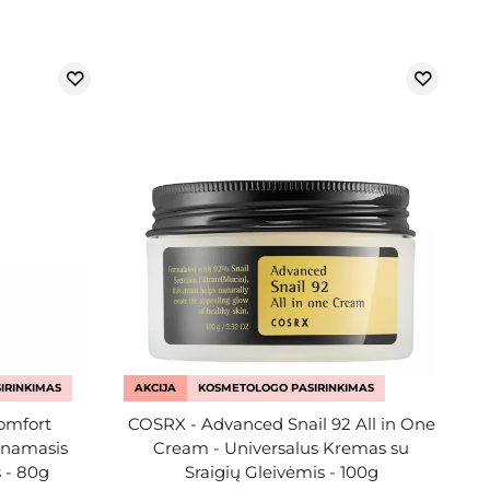
IRINKIMAS
AKCIJA
KOSMETOLOGO PASIRINKIMAS
omfort
COSRX - Advanced Snail 92 All in One
inamasis
Cream - Universalus Kremas su
 - 80g
Sraigių Gleivėmis - 100g