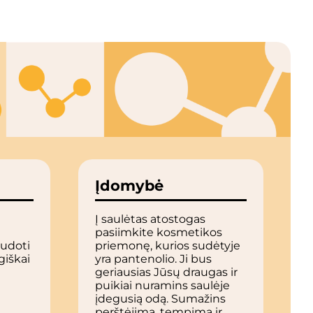
Įdomybė
i
Į saulėtas atostogas
pasiimkite kosmetikos
udoti
priemonę, kurios sudėtyje
giškai
yra pantenolio. Ji bus
geriausias Jūsų draugas ir
puikiai nuramins saulėje
įdegusią odą. Sumažins
perštėjimą, tempimą ir