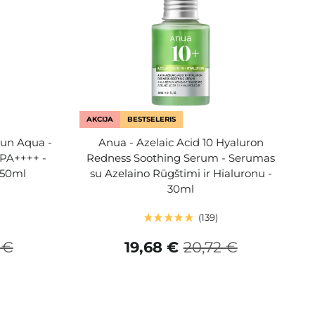
AKCIJA
BESTSELERIS
Sun Aqua -
Anua - Azelaic Acid 10 Hyaluron
 PA++++ -
Redness Soothing Serum - Serumas
 50ml
su Azelaino Rūgštimi ir Hialuronu -
30ml
139
 €
19,68 €
20,72 €