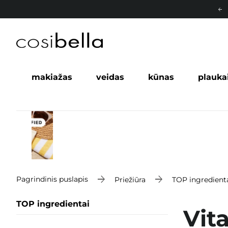
makiažas
veidas
kūnas
plauka
Pagrindinis puslapis
Priežiūra
TOP ingredient
TOP ingredientai
Vit