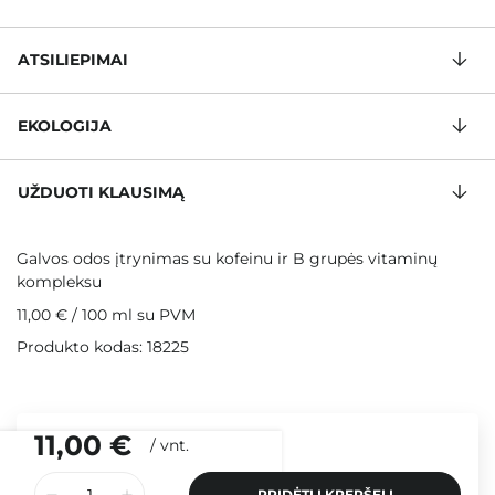
ATSILIEPIMAI
EKOLOGIJA
UŽDUOTI KLAUSIMĄ
Galvos odos įtrynimas su kofeinu ir B grupės vitaminų
kompleksu
11,00 €
/
100 ml
su PVM
Produkto kodas: 18225
11,00 €
/
vnt.
PRIDĖTI Į KREPŠELĮ