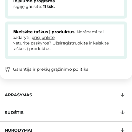
Lojalumo programa
Įsigiję gausite:
11
tšk.
Iškeiskite taškus į produktus.
Norėdami tai
padaryti,
prisijunkite
.
Neturite paskyros?
Užsiregistruokite
ir keiskite
taškus į produktus.
Garantija ir prekių grąžinimo politika
APRAŠYMAS
SUDĖTIS
NURODYMAI