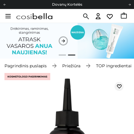
Dovanų Kortelės
Cosibella lojalumo programa
Nemokamas pristatymas nuo 40,00 €
Dovanų Kortelės
Pagrindinis puslapis
Priežiūra
TOP ingredientai
KOSMETOLOGO PASIRINKIMAS