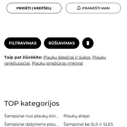
PRIDĖTI Į KREPŠELĮ
PRANEŠTI MAN
FILTRAVIMAS
RŪŠIAVIMAS
Taip pat žiūrėkite:
Plaukų šepečiai ir šukos
,
Plaukų
rankšluosčiai
,
Plaukų priežiūros rinkiniai
TOP kategorijos
Plaukų aliejai
Šampūnai nuo plaukų slinkimo
Šampūnai be SLS ir SLES
Šampūnai dažytiems plaukams