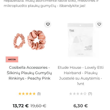
nepažeidžia. Mūsų asortimente rasite šilko, medvilnės ir
mikropluošto plaukų gumyčių - išbandykite jas!
AKCIJA
Cosibella Accessories -
Etude House - Lovely Etti
Šilkinių Plaukų Gumyčių
Hairband - Plaukų
Rinkinys - Peachy Pink
Juostelė su Ausytėmis -
1vnt
1
7
13,72 €
19,60 €
6,30 €