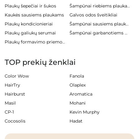
Plaukų šepečiai ir šukos
Šampūnai riebiems plaukams
Kaukės sausiems plaukams
Galvos odos šveitikliai
Plaukų kondicionieriai
Šampūnai sausiems plaukams
Plaukų galiukų serumai
Šampūnai garbanotiems plaukams
Plaukų formavimo priemonės
TOP prekių ženklai
Color Wow
Fanola
HairTry
Olaplex
Hairburst
Aromatica
Masil
Mohani
CP-1
Kevin Murphy
Cocosolis
Hadat