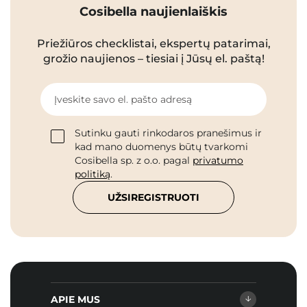
Cosibella naujienlaiškis
Priežiūros checklistai, ekspertų patarimai,
grožio naujienos – tiesiai į Jūsų el. paštą!
Įveskite savo el. pašto adresą
Sutinku gauti rinkodaros pranešimus ir
kad mano duomenys būtų tvarkomi
Cosibella sp. z o.o. pagal
privatumo
politiką
.
UŽSIREGISTRUOTI
APIE MUS