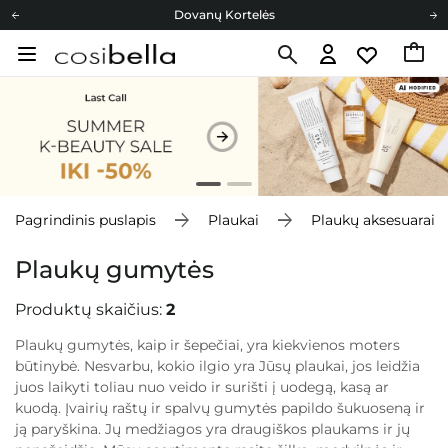
Dovanų Kortelės
Cosibella lojalumo programa
Nemokamas pristatymas nuo 40,00 €
Dovanų Kortelės
Pagrindinis puslapis
Plaukai
Plaukų aksesuarai
Plaukų gumytės
Produktų skaičius:
2
Plaukų gumytės, kaip ir šepečiai, yra kiekvienos moters
būtinybė. Nesvarbu, kokio ilgio yra Jūsų plaukai, jos leidžia
juos laikyti toliau nuo veido ir surišti į uodegą, kasą ar
kuodą. Įvairių raštų ir spalvų gumytės papildo šukuoseną ir
ją paryškina. Jų medžiagos yra draugiškos plaukams ir jų