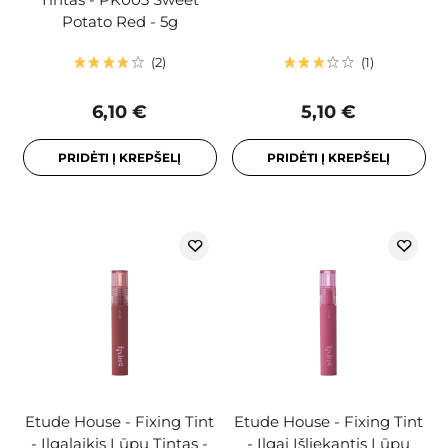
Potato Red - 5g
2
1
6,10 €
5,10 €
PRIDĖTI Į KREPŠELĮ
PRIDĖTI Į KREPŠELĮ
Etude House - Fixing Tint
Etude House - Fixing Tint
- Ilgalaikis Lūpų Tintas -
- Ilgai Išliekantis Lūpų