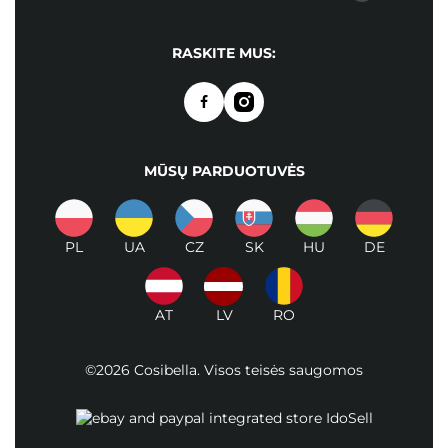
RASKITE MUS:
MŪSŲ PARDUOTUVĖS
PL
UA
CZ
SK
HU
DE
AT
LV
RO
©2026 Cosibella. Visos teisės saugomos