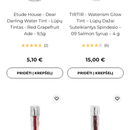
Etude House - Dear
TIRTIR - Waterism Glow
Darling Water Tint - Lūpų
Tint – Lūpų Dažai
Tintas - Red Grapefruit
Suteikiantys Spindesio –
Ade - 9,5g
09 Salmon Syrup – 4 g
2
6
5,10 €
15,00 €
PRIDĖTI Į KREPŠELĮ
PRIDĖTI Į KREPŠELĮ