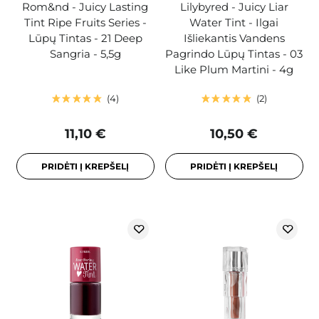
Rom&nd - Juicy Lasting
Lilybyred - Juicy Liar
Tint Ripe Fruits Series -
Water Tint - Ilgai
Lūpų Tintas - 21 Deep
Išliekantis Vandens
Sangria - 5,5g
Pagrindo Lūpų Tintas - 03
Like Plum Martini - 4g
4
2
11,10 €
10,50 €
PRIDĖTI Į KREPŠELĮ
PRIDĖTI Į KREPŠELĮ