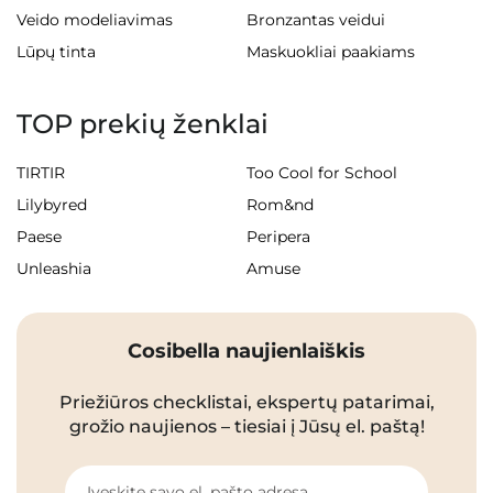
Veido modeliavimas
Bronzantas veidui
Lūpų tinta
Maskuokliai paakiams
TOP prekių ženklai
TIRTIR
Too Cool for School
Lilybyred
Rom&nd
Paese
Peripera
Unleashia
Amuse
Cosibella naujienlaiškis
Priežiūros checklistai, ekspertų patarimai,
grožio naujienos – tiesiai į Jūsų el. paštą!
Įveskite savo el. pašto adresą