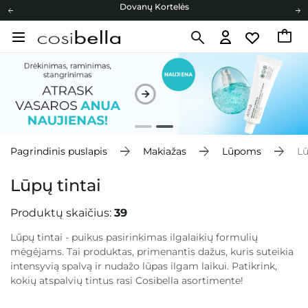
Cosibella lojalumo programa
Nemokamas pristatymas nuo 40,00 €
Dovanų Kortelės
Cosibella lojalumo programa
Nemokamas pristatymas nuo 40,00 €
Dovanų Kortelės
Pagrindinis puslapis
Makiažas
Lūpoms
Lū
Lūpų tintai
Produktų skaičius:
39
Lūpų tintai - puikus pasirinkimas ilgalaikių formulių
mėgėjams. Tai produktas, primenantis dažus, kuris suteikia
intensyvią spalvą ir nudažo lūpas ilgam laikui. Patikrink,
kokių atspalvių tintus rasi Cosibella asortimente!