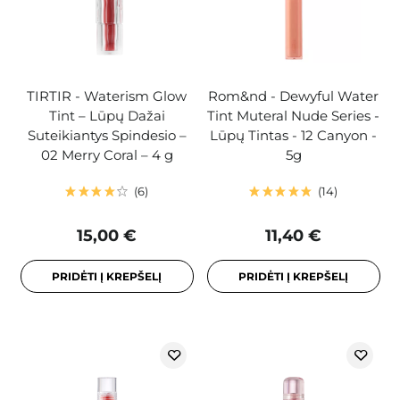
TIRTIR - Waterism Glow
Rom&nd - Dewyful Water
Tint – Lūpų Dažai
Tint Muteral Nude Series -
Suteikiantys Spindesio –
Lūpų Tintas - 12 Canyon -
02 Merry Coral – 4 g
5g
6
14
15,00 €
11,40 €
PRIDĖTI Į KREPŠELĮ
PRIDĖTI Į KREPŠELĮ