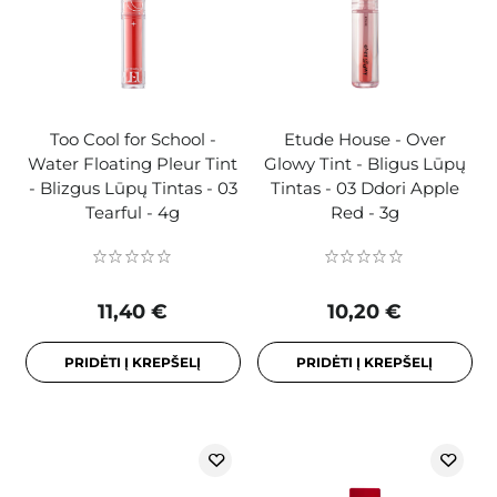
Too Cool for School -
Etude House - Over
Water Floating Pleur Tint
Glowy Tint - Bligus Lūpų
- Blizgus Lūpų Tintas - 03
Tintas - 03 Ddori Apple
Tearful - 4g
Red - 3g
11,40 €
10,20 €
PRIDĖTI Į KREPŠELĮ
PRIDĖTI Į KREPŠELĮ