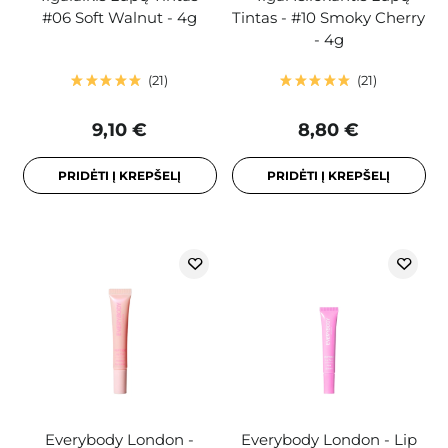
#06 Soft Walnut - 4g
Tintas - #10 Smoky Cherry
- 4g
21
21
9,10 €
8,80 €
PRIDĖTI Į KREPŠELĮ
PRIDĖTI Į KREPŠELĮ
Everybody London -
Everybody London - Lip