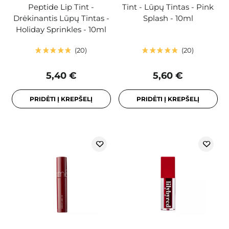
Peptide Lip Tint -
Tint - Lūpų Tintas - Pink
Drėkinantis Lūpų Tintas -
Splash - 10ml
Holiday Sprinkles - 10ml
20
20
5,40 €
5,60 €
PRIDĖTI Į KREPŠELĮ
PRIDĖTI Į KREPŠELĮ