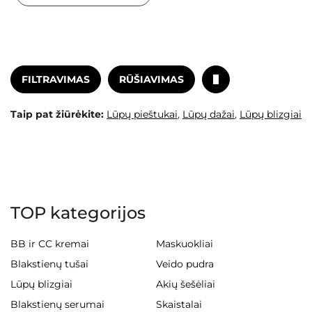
FILTRAVIMAS
RŪŠIAVIMAS
Taip pat žiūrėkite:
Lūpų pieštukai
,
Lūpų dažai
,
Lūpų blizgiai
TOP kategorijos
BB ir CC kremai
Maskuokliai
Blakstienų tušai
Veido pudra
Lūpų blizgiai
Akių šešėliai
Blakstienų serumai
Skaistalai