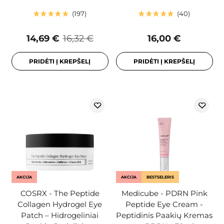
197
40
14,69 €
16,32 €
16,00 €
PRIDĖTI Į KREPŠELĮ
PRIDĖTI Į KREPŠELĮ
AKCIJA
AKCIJA
BESTSELERIS
COSRX - The Peptide
Medicube - PDRN Pink
Collagen Hydrogel Eye
Peptide Eye Cream -
Patch – Hidrogeliniai
Peptidinis Paakių Kremas