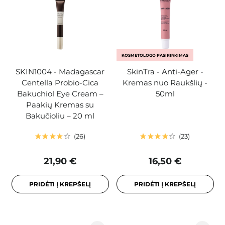
KOSMETOLOGO PASIRINKIMAS
SKIN1004 - Madagascar
SkinTra - Anti-Ager -
Centella Probio-Cica
Kremas nuo Raukšlių -
Bakuchiol Eye Cream –
50ml
Paakių Kremas su
Bakučioliu – 20 ml
26
23
21,90 €
16,50 €
PRIDĖTI Į KREPŠELĮ
PRIDĖTI Į KREPŠELĮ