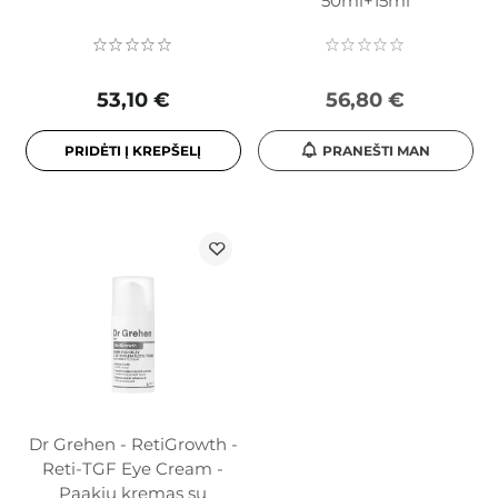
50ml+15ml
53,10 €
56,80 €
PRIDĖTI Į KREPŠELĮ
PRANEŠTI MAN
Dr Grehen - RetiGrowth -
Reti-TGF Eye Cream -
Paakių kremas su