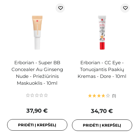
Erborian - Super BB
Erborian - CC Eye -
Concealer Au Ginseng
Tonuojantis Paakių
Nude - Priežiūrinis
Kremas - Dore - 10ml
Maskuoklis - 10ml
1
37,90 €
34,70 €
PRIDĖTI Į KREPŠELĮ
PRIDĖTI Į KREPŠELĮ