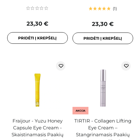
1
23,30 €
23,30 €
PRIDĖTI Į KREPŠELĮ
PRIDĖTI Į KREPŠELĮ
AKCIJA
Fraijour - Yuzu Honey
TIRTIR - Collagen Lifting
Capsule Eye Cream -
Eye Cream –
Skaistinamasis Paakių
Stangrinamasis Paakių