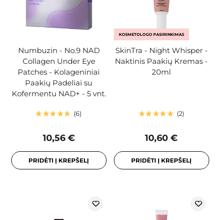
KOSMETOLOGO PASIRINKIMAS
Numbuzin - No.9 NAD
SkinTra - Night Whisper -
Collagen Under Eye
Naktinis Paakių Kremas -
Patches - Kolageniniai
20ml
Paakių Padeliai su
Kofermentu NAD+ - 5 vnt.
6
2
10,56 €
10,60 €
PRIDĖTI Į KREPŠELĮ
PRIDĖTI Į KREPŠELĮ