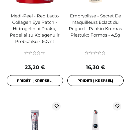
Medi-Peel - Red Lacto
Embryolisse - Secret De
Collagen Eye Patch -
Maquilleurs Eclact du
Hidrogeliniai Paakių
Regard - Paakių Kremas
Padeliai su Kolagenu ir
Pieštuko Formos - 4,5g
Probiotiku - 60vnt
23,20 €
16,30 €
PRIDĖTI Į KREPŠELĮ
PRIDĖTI Į KREPŠELĮ