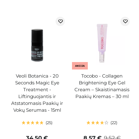
AKCIJA
Veoli Botanica - 20
Tocobo - Collagen
Seconds Magic Eye
Brightening Eye Gel
Treatment -
Cream – Skaistinamasis
Liftinguojantis ir
Paakių Kremas – 30 ml
Atstatomasis Paakių ir
Vokų Serumas - 15ml
25
22
34,50 €
8,57 €
9,52 €