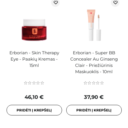
Erborian - Skin Therapy
Erborian - Super BB
Eye - Paakių Kremas -
Concealer Au Ginseng
15ml
Clair - Priežiūrinis
Maskuoklis - 10ml
46,10 €
37,90 €
PRIDĖTI Į KREPŠELĮ
PRIDĖTI Į KREPŠELĮ