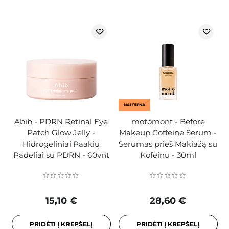
NAUJIENA
Abib - PDRN Retinal Eye
motomont - Before
Patch Glow Jelly -
Makeup Coffeine Serum -
Hidrogeliniai Paakių
Serumas prieš Makiažą su
Padeliai su PDRN - 60vnt
Kofeinu - 30ml
15,10 €
28,60 €
PRIDĖTI Į KREPŠELĮ
PRIDĖTI Į KREPŠELĮ