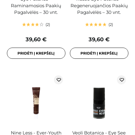
Raminamosios Paakių
Regeneruojančios Paakių
Pagalvėlės – 30 vnt.
Pagalvėlės – 30 vnt.
2
2
39,60 €
39,60 €
PRIDĖTI Į KREPŠELĮ
PRIDĖTI Į KREPŠELĮ
Nine Less - Ever-Youth
Veoli Botanica - Eye See