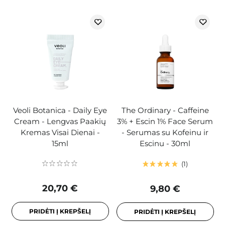
Veoli Botanica - Daily Eye
The Ordinary - Caffeine
Cream - Lengvas Paakių
3% + Escin 1% Face Serum
Kremas Visai Dienai -
- Serumas su Kofeinu ir
15ml
Escinu - 30ml
1
20,70 €
9,80 €
PRIDĖTI Į KREPŠELĮ
PRIDĖTI Į KREPŠELĮ