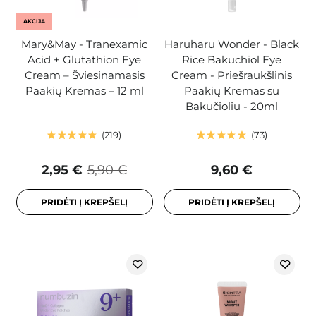
AKCIJA
Mary&May - Tranexamic
Haruharu Wonder - Black
Acid + Glutathion Eye
Rice Bakuchiol Eye
Cream – Šviesinamasis
Cream - Priešraukšlinis
Paakių Kremas – 12 ml
Paakių Kremas su
Bakučioliu - 20ml
219
73
2,95 €
5,90 €
9,60 €
PRIDĖTI Į KREPŠELĮ
PRIDĖTI Į KREPŠELĮ