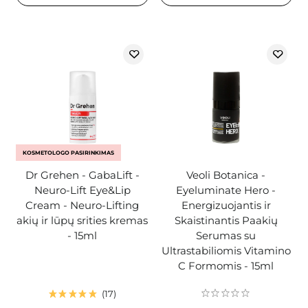
KOSMETOLOGO PASIRINKIMAS
Dr Grehen - GabaLift -
Veoli Botanica -
Neuro-Lift Eye&Lip
Eyeluminate Hero -
Cream - Neuro-Lifting
Energizuojantis ir
akių ir lūpų srities kremas
Skaistinantis Paakių
- 15ml
Serumas su
Ultrastabiliomis Vitamino
C Formomis - 15ml
17