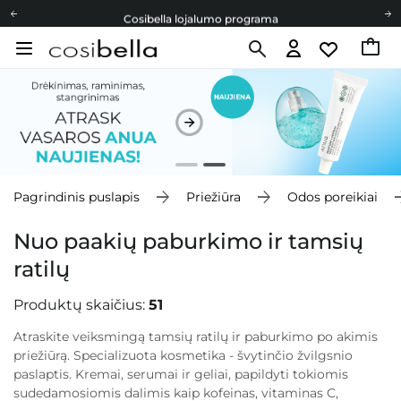
Cosibella lojalumo programa
Nemokamas pristatymas nuo 40,00 €
Dovanų Kortelės
Cosibella lojalumo programa
Nemokamas pristatymas nuo 40,00 €
Dovanų Kortelės
Pagrindinis puslapis
Priežiūra
Odos poreikiai
Nuo paakių paburkimo ir tamsių
ratilų
Produktų skaičius:
51
Atraskite veiksmingą tamsių ratilų ir paburkimo po akimis
priežiūrą. Specializuota kosmetika - švytinčio žvilgsnio
paslaptis. Kremai, serumai ir geliai, papildyti tokiomis
sudedamosiomis dalimis kaip kofeinas, vitaminas C,