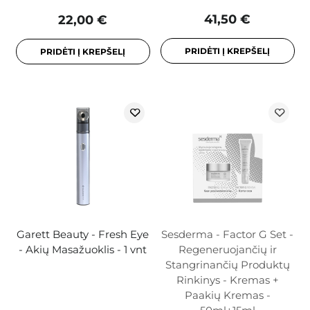
41,50 €
22,00 €
PRIDĖTI Į KREPŠELĮ
PRIDĖTI Į KREPŠELĮ
Garett Beauty - Fresh Eye
Sesderma - Factor G Set -
- Akių Masažuoklis - 1 vnt
Regeneruojančių ir
Stangrinančių Produktų
Rinkinys - Kremas +
Paakių Kremas -