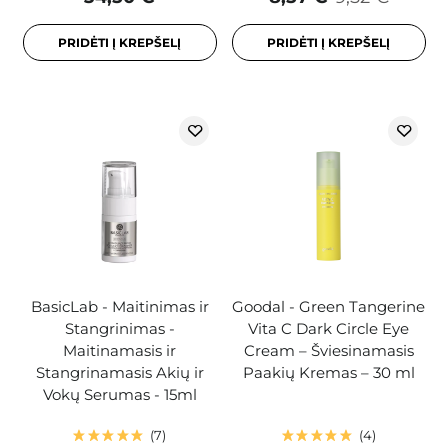
PRIDĖTI Į KREPŠELĮ
PRIDĖTI Į KREPŠELĮ
BasicLab - Maitinimas ir
Goodal - Green Tangerine
Stangrinimas -
Vita C Dark Circle Eye
Maitinamasis ir
Cream – Šviesinamasis
Stangrinamasis Akių ir
Paakių Kremas – 30 ml
Vokų Serumas - 15ml
7
4