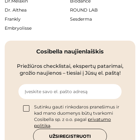
Dr.Melaxin
Biodance
Dr. Althea
ROUND LAB
Frankly
Sesderma
Embryolisse
Cosibella naujienlaiškis
Priežiūros checklistai, ekspertų patarimai,
grožio naujienos – tiesiai į Jūsų el. paštą!
Įveskite savo el. pašto adresą
Sutinku gauti rinkodaros pranešimus ir
kad mano duomenys būtų tvarkomi
Cosibella sp. z o.o. pagal
privatumo
politiką
.
UŽSIREGISTRUOTI