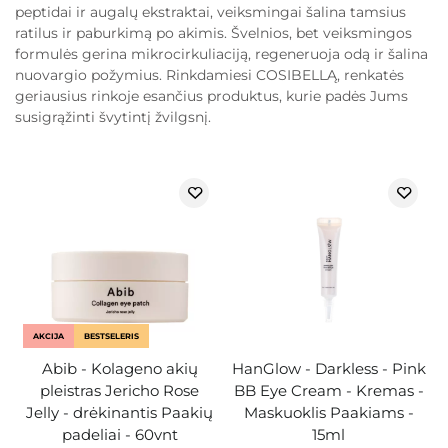
peptidai ir augalų ekstraktai, veiksmingai šalina tamsius
ratilus ir paburkimą po akimis. Švelnios, bet veiksmingos
formulės gerina mikrocirkuliaciją, regeneruoja odą ir šalina
nuovargio požymius. Rinkdamiesi COSIBELLĄ, renkatės
geriausius rinkoje esančius produktus, kurie padės Jums
susigrąžinti švytintį žvilgsnį.
AKCIJA
BESTSELERIS
Abib - Kolageno akių
HanGlow - Darkless - Pink
pleistras Jericho Rose
BB Eye Cream - Kremas -
Jelly - drėkinantis Paakių
Maskuoklis Paakiams -
padeliai - 60vnt
15ml