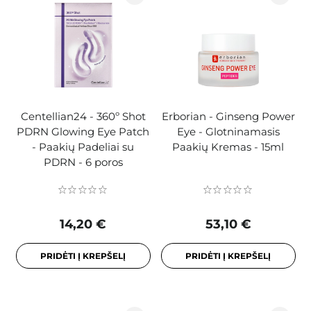
Centellian24 - 360º Shot
Erborian - Ginseng Power
PDRN Glowing Eye Patch
Eye - Glotninamasis
- Paakių Padeliai su
Paakių Kremas - 15ml
PDRN - 6 poros
14,20 €
53,10 €
PRIDĖTI Į KREPŠELĮ
PRIDĖTI Į KREPŠELĮ