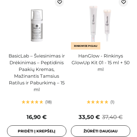
RINKINYJE PIGIAU
BasicLab – Šviesinimas ir
HanGlow - Rinkinys
Drėkinimas – Peptidinis
GlowUp Kit 01 - 15 ml + 50
Paakių Kremas,
ml
Mažinantis Tamsius
Ratilus ir Paburkimą – 15
ml
18
1
16,90 €
33,50 €
37,40 €
PRIDĖTI Į KREPŠELĮ
ŽIŪRĖTI DAUGIAU