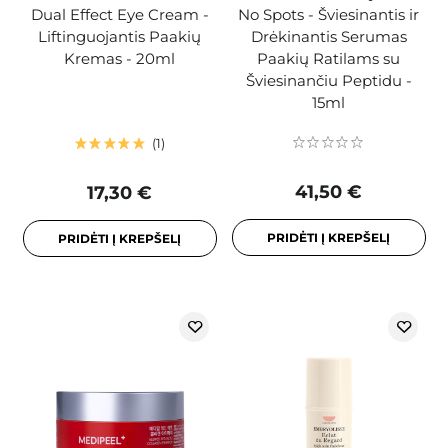
Dual Effect Eye Cream -
No Spots - Šviesinantis ir
Liftinguojantis Paakių
Drėkinantis Serumas
Kremas - 20ml
Paakių Ratilams su
Šviesinančiu Peptidu -
15ml
1
41,50 €
17,30 €
PRIDĖTI Į KREPŠELĮ
PRIDĖTI Į KREPŠELĮ