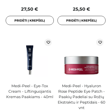
27,50 €
25,50 €
PRIDĖTI Į KREPŠELĮ
PRIDĖTI Į KREPŠELĮ
Medi-Peel - Eye-Tox
Medi-Peel - Hyaluron
Cream - Liftinguojantis
Rose Peptide Eye Patch -
Kremas Paakiams - 40ml
Paakių Padeliai su Rožių
Ekstraktu ir Peptidais - 60
vnt