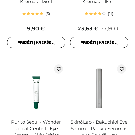
Kremas - 15ml
Kremas – 15 ml
5
11
9,90 €
23,63 €
27,80 €
PRIDĖTI Į KREPŠELĮ
PRIDĖTI Į KREPŠELĮ
Purito Seoul - Wonder
Skin&Lab - Bakuchiol Eye
Releaf Centella Eye
Serum – Paakių Serumas