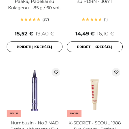
Paakių Padeliai su
su PDRN - 30ml
Kolagenu – 85 g / 60 vnt.
37
1
15,52 €
19,40 €
14,49 €
16,10 €
PRIDĖTI Į KREPŠELĮ
PRIDĖTI Į KREPŠELĮ
AKCIJA
AKCIJA
Numbuzin - No.9 NAD
K-SECRET - SEOUL 1988