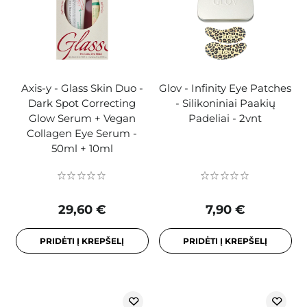
Axis-y - Glass Skin Duo -
Glov - Infinity Eye Patches
Dark Spot Correcting
- Silikoniniai Paakių
Glow Serum + Vegan
Padeliai - 2vnt
Collagen Eye Serum -
50ml + 10ml
29,60 €
7,90 €
PRIDĖTI Į KREPŠELĮ
PRIDĖTI Į KREPŠELĮ