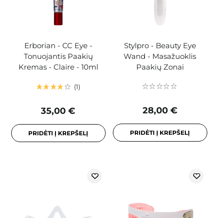
Erborian - CC Eye -
Stylpro - Beauty Eye
Tonuojantis Paakių
Wand - Masažuoklis
Kremas - Claire - 10ml
Paakių Zonai
1
28,00 €
35,00 €
PRIDĖTI Į KREPŠELĮ
PRIDĖTI Į KREPŠELĮ