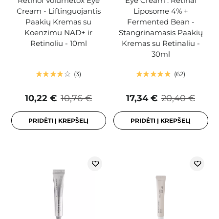
Retinol Volumetox Eye
Eye Cream : Retinal
Cream - Liftinguojantis
Liposome 4% +
Paakių Kremas su
Fermented Bean -
Koenzimu NAD+ ir
Stangrinamasis Paakių
Retinoliu - 10ml
Kremas su Retinaliu -
30ml
3
62
10,22 €
10,76 €
17,34 €
20,40 €
PRIDĖTI Į KREPŠELĮ
PRIDĖTI Į KREPŠELĮ