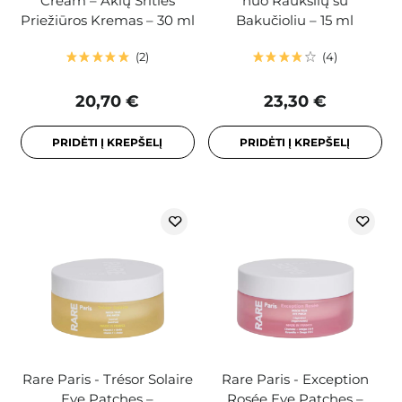
Cream – Akių Srities
nuo Raukšlių su
Priežiūros Kremas – 30 ml
Bakučioliu – 15 ml
2
4
20,70 €
23,30 €
PRIDĖTI Į KREPŠELĮ
PRIDĖTI Į KREPŠELĮ
Rare Paris - Trésor Solaire
Rare Paris - Exception
Eye Patches –
Rosée Eye Patches –