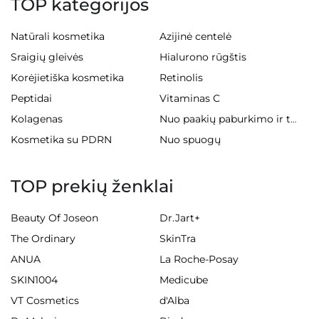
TOP kategorijos
Natūrali kosmetika
Azijinė centelė
Sraigių gleivės
Hialurono rūgštis
Korėjietiška kosmetika
Retinolis
Peptidai
Vitaminas C
Kolagenas
Nuo paakių paburkimo ir tamsių ratilų
Kosmetika su PDRN
Nuo spuogų
TOP prekių ženklai
Beauty Of Joseon
Dr.Jart+
The Ordinary
SkinTra
ANUA
La Roche-Posay
SKIN1004
Medicube
VT Cosmetics
d'Alba