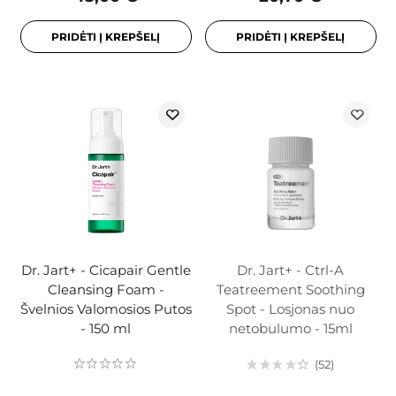
PRIDĖTI Į KREPŠELĮ
PRIDĖTI Į KREPŠELĮ
Dr. Jart+ - Cicapair Gentle
Dr. Jart+ - Ctrl-A
Cleansing Foam -
Teatreement Soothing
Švelnios Valomosios Putos
Spot - Losjonas nuo
- 150 ml
netobulumo - 15ml
52