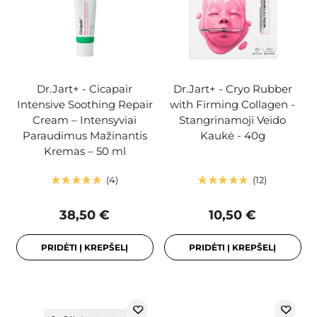
Dr.Jart+ - Cicapair
Dr.Jart+ - Cryo Rubber
Intensive Soothing Repair
with Firming Collagen -
Cream – Intensyviai
Stangrinamoji Veido
Paraudimus Mažinantis
Kaukė - 40g
Kremas – 50 ml
4
12
38,50 €
10,50 €
PRIDĖTI Į KREPŠELĮ
PRIDĖTI Į KREPŠELĮ