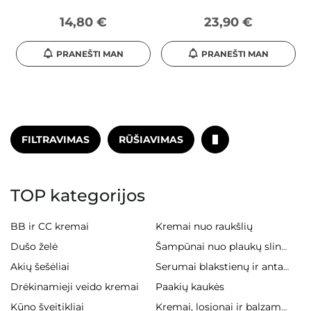
14,80 €
23,90 €
PRANEŠTI MAN
PRANEŠTI MAN
FILTRAVIMAS
RŪŠIAVIMAS
TOP kategorijos
BB ir CC kremai
Kremai nuo raukšlių
Dušo želė
Šampūnai nuo plaukų slinkimo
Akių šešėliai
Serumai blakstienų ir antakiams
Drėkinamieji veido kremai
Paakių kaukės
Kūno šveitikliai
Kremai, losjonai ir balzamai kūnui