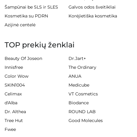
Šampūnai be SLS ir SLES
Galvos odos šveitikliai
Kosmetika su PDRN
Korėjietiška kosmetika
Azijinė centelė
TOP prekių ženklai
Beauty Of Joseon
Dr.Jart+
Innisfree
The Ordinary
Color Wow
ANUA
SKIN1004
Medicube
Celimax
VT Cosmetics
d'Alba
Biodance
Dr. Althea
ROUND LAB
Tree Hut
Good Molecules
Fwee