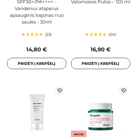
SPF50+/PA++++ -
Valomosios Putos – 120 ml
Vandeniui atsparus
apsauginis losjonas nuo
saulės - 30ml
23
24
14,80 €
16,90 €
PRIDĖTI Į KREPŠELĮ
PRIDĖTI Į KREPŠELĮ
AKCIJA