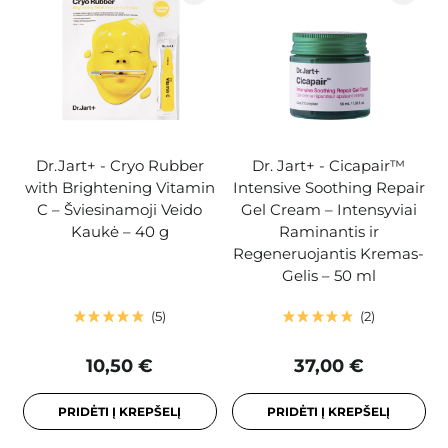
Dr.Jart+ - Cryo Rubber
Dr. Jart+ - Cicapair™
with Brightening Vitamin
Intensive Soothing Repair
C – Šviesinamoji Veido
Gel Cream – Intensyviai
Kaukė – 40 g
Raminantis ir
Regeneruojantis Kremas-
Gelis – 50 ml
5
2
10,50 €
37,00 €
PRIDĖTI Į KREPŠELĮ
PRIDĖTI Į KREPŠELĮ