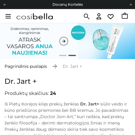
Cosibella lojalumo programa
Nemokamas pristatymas nuo 40,00 €
Dovanų Kortelės
Pagrindinis puslapis
Dr. Jart +
Dr. Jart +
Produktų skaičius:
24
Iš Pietų Korėjos kilęs prekių ženklas
Dr. Jart+
siūlo veido ir
kūno priežiūros priemones bei BB kremus. Jo pavadinimas
– tai santrumpa „Doctor Join Art,“ kuri reiškia, kad prekių
ženklo filosofija – derinti dermatologijos žinias ir meną.
Prekių ženklas daug dėmesio skiria tiek savo kosmetikos