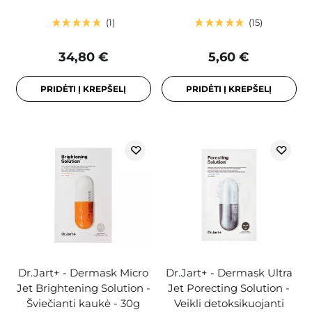
1
15
34,80 €
5,60 €
PRIDĖTI Į KREPŠELĮ
PRIDĖTI Į KREPŠELĮ
Dr.Jart+ - Dermask Micro
Dr.Jart+ - Dermask Ultra
Jet Brightening Solution -
Jet Porecting Solution -
Šviečianti kaukė - 30g
Veikli detoksikuojanti