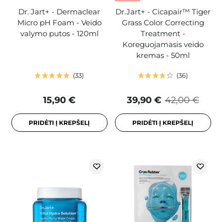
Dr. Jart+ - Dermaclear
Dr.Jart+ - Cicapair™ Tiger
Micro pH Foam - Veido
Grass Color Correcting
valymo putos - 120ml
Treatment -
Koreguojamasis veido
kremas - 50ml
33
36
15,90 €
39,90 €
42,00 €
PRIDĖTI Į KREPŠELĮ
PRIDĖTI Į KREPŠELĮ