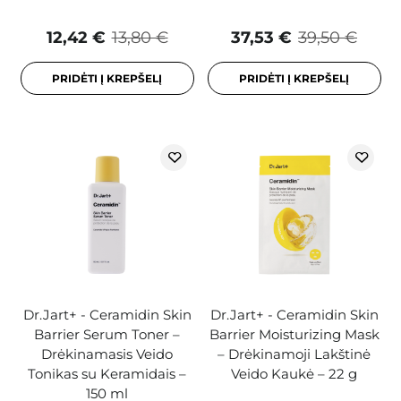
12,42 €
13,80 €
37,53 €
39,50 €
PRIDĖTI Į KREPŠELĮ
PRIDĖTI Į KREPŠELĮ
Dr.Jart+ - Ceramidin Skin
Dr.Jart+ - Ceramidin Skin
Barrier Serum Toner –
Barrier Moisturizing Mask
Drėkinamasis Veido
– Drėkinamoji Lakštinė
Tonikas su Keramidais –
Veido Kaukė – 22 g
150 ml