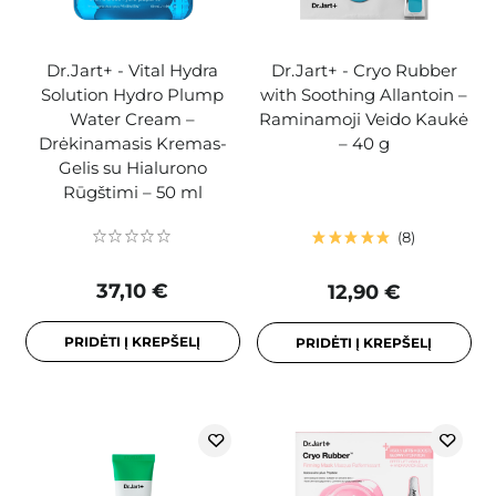
Dr.Jart+ - Vital Hydra
Dr.Jart+ - Cryo Rubber
Solution Hydro Plump
with Soothing Allantoin –
Water Cream –
Raminamoji Veido Kaukė
Drėkinamasis Kremas-
– 40 g
Gelis su Hialurono
Rūgštimi – 50 ml
8
37,10 €
12,90 €
PRIDĖTI Į KREPŠELĮ
PRIDĖTI Į KREPŠELĮ