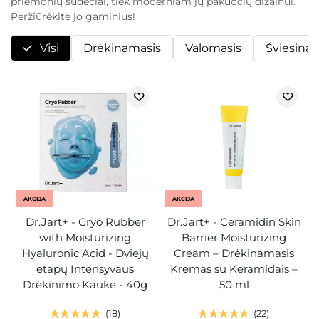
priemonių sudėčiai, tiek moderniam jų pakuočių dizainui.
Peržiūrėkite jo gaminius!
Visi
Drėkinamasis
Valomasis
Šviesina
AKCIJA
AKCIJA
Dr.Jart+ - Cryo Rubber
Dr.Jart+ - Ceramidin Skin
with Moisturizing
Barrier Moisturizing
Hyaluronic Acid - Dviejų
Cream – Drėkinamasis
etapų Intensyvaus
Kremas su Keramidais –
Drėkinimo Kaukė - 40g
50 ml
18
22