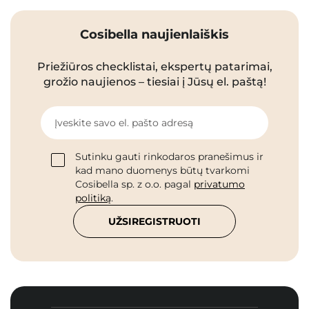
Cosibella naujienlaiškis
Priežiūros checklistai, ekspertų patarimai,
grožio naujienos – tiesiai į Jūsų el. paštą!
Įveskite savo el. pašto adresą
Sutinku gauti rinkodaros pranešimus ir
kad mano duomenys būtų tvarkomi
Cosibella sp. z o.o. pagal
privatumo
politiką
.
UŽSIREGISTRUOTI