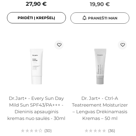
27,90 €
19,90 €
PRIDĖTI Į KREPŠELĮ
PRANEŠTI MAN
Dr.Jart+ - Every Sun Day
Dr. Jart+ - Ctrl-A
Mild Sun SPF43/PA+++ -
Teatreement Moisturizer
Dieninis apsauginis
– Lengvas Drėkinamasis
kremas nuo saulės - 30ml
Kremas – 50 ml
30
36