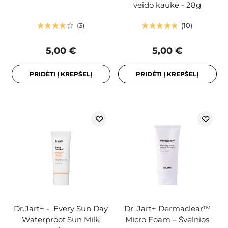
veido kaukė - 28g
3
10
5,00 €
5,00 €
PRIDĖTI Į KREPŠELĮ
PRIDĖTI Į KREPŠELĮ
Dr.Jart+ - Every Sun Day
Dr. Jart+ Dermaclear™
Waterproof Sun Milk
Micro Foam – Švelnios