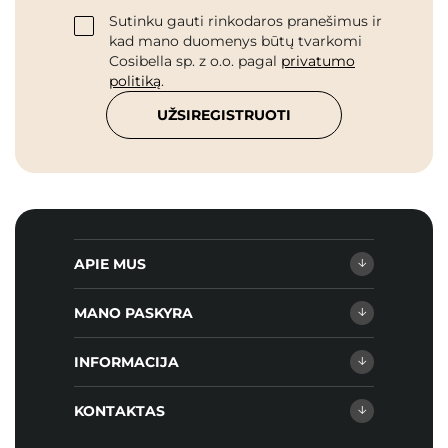
Sutinku gauti rinkodaros pranešimus ir
kad mano duomenys būtų tvarkomi
Cosibella sp. z o.o. pagal
privatumo
politiką
.
UŽSIREGISTRUOTI
APIE MUS
MANO PASKYRA
INFORMACIJA
KONTAKTAS