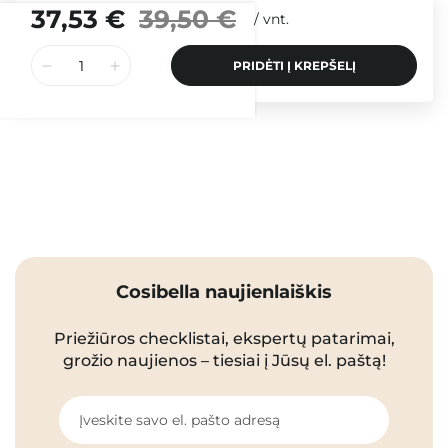
37,53 €
39,50 €
/
vnt.
PRIDĖTI Į KREPŠELĮ
Cosibella naujienlaiškis
Priežiūros checklistai, ekspertų patarimai,
grožio naujienos – tiesiai į Jūsų el. paštą!
Įveskite savo el. pašto adresą