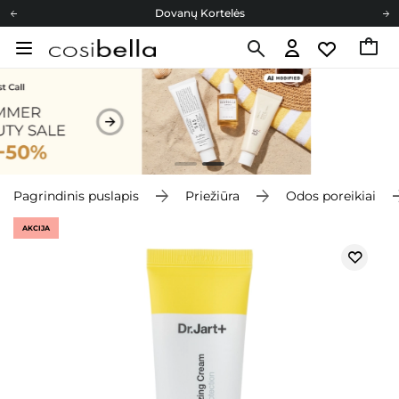
Dovanų Kortelės
Cosibella lojalumo programa
Nemokamas pristatymas nuo 40,00 €
Dovanų Kortelės
Pagrindinis puslapis
Priežiūra
Odos poreikiai
AKCIJA