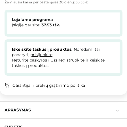
Žemiausia kaina per pastarąsias 30 dienų:
35,55 €
Lojalumo programa
Įsigiję gausite:
37.53
tšk.
Iškeiskite taškus į produktus.
Norėdami tai
padaryti,
prisijunkite
.
Neturite paskyros?
Užsiregistruokite
ir keiskite
taškus į produktus.
Garantija ir prekių grąžinimo politika
APRAŠYMAS