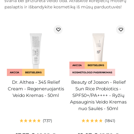
švaria bei prižiūrėta veido oda. Atraskite korėjiečių moterų
paslaptis ir išbandykite kosmetiką iš mūsų parduotuvės!
AKCIJA
BESTSELERIS
AKCIJA
BESTSELERIS
KOSMETOLOGO PASIRINKIMAS
Dr. Althea - 345 Relief
Beauty of Joseon - Relief
Cream - Regeneruojantis
Sun Rice Probiotics -
Veido Kremas - 50ml
SPF50+/PA++++ - Ryžių
Apsauginis Veido Kremas
nuo Saulės - 50ml
737
1841