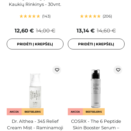
Kaukių Rinkinys - 30vnt.
143
206
12,60 €
14,00 €
13,14 €
14,60 €
PRIDĖTI Į KREPŠELĮ
PRIDĖTI Į KREPŠELĮ
AKCIJA
BESTSELERIS
AKCIJA
BESTSELERIS
Dr. Althea - 345 Relief
COSRX - The 6 Peptide
Cream Mist - Raminamoji
Skin Booster Serum –