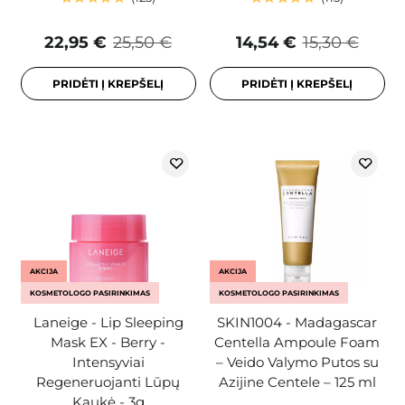
22,95 €
25,50 €
14,54 €
15,30 €
PRIDĖTI Į KREPŠELĮ
PRIDĖTI Į KREPŠELĮ
AKCIJA
AKCIJA
KOSMETOLOGO PASIRINKIMAS
KOSMETOLOGO PASIRINKIMAS
Laneige - Lip Sleeping
SKIN1004 - Madagascar
Mask EX - Berry -
Centella Ampoule Foam
Intensyviai
– Veido Valymo Putos su
Regeneruojanti Lūpų
Azijine Centele – 125 ml
Kaukė - 3g