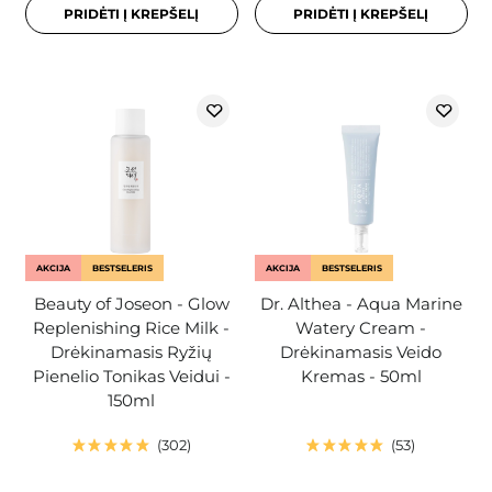
PRIDĖTI Į KREPŠELĮ
PRIDĖTI Į KREPŠELĮ
AKCIJA
BESTSELERIS
AKCIJA
BESTSELERIS
Beauty of Joseon - Glow
Dr. Althea - Aqua Marine
Replenishing Rice Milk -
Watery Cream -
Drėkinamasis Ryžių
Drėkinamasis Veido
Pienelio Tonikas Veidui -
Kremas - 50ml
150ml
302
53