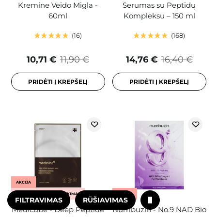
Kremine Veido Migla -
Serumas su Peptidų
60ml
Kompleksu – 150 ml
16
168
10,71 €
11,90 €
14,76 €
16,40 €
PRIDĖTI Į KREPŠELĮ
PRIDĖTI Į KREPŠELĮ
AKCIJA
KOSMETOLOGO PASIRINKIMAS
AKCIJA
FILTRAVIMAS
RŪŠIAVIMAS
Medicube - Deep Peptide
Numbuzin - No.9 NAD Bio