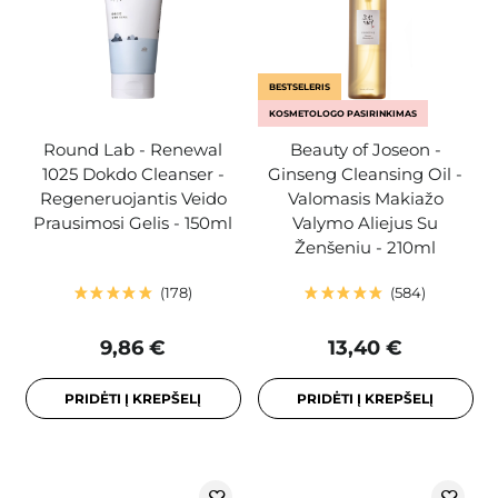
BESTSELERIS
KOSMETOLOGO PASIRINKIMAS
Round Lab - Renewal
Beauty of Joseon -
1025 Dokdo Cleanser -
Ginseng Cleansing Oil -
Regeneruojantis Veido
Valomasis Makiažo
Prausimosi Gelis - 150ml
Valymo Aliejus Su
Ženšeniu - 210ml
178
584
9,86 €
13,40 €
PRIDĖTI Į KREPŠELĮ
PRIDĖTI Į KREPŠELĮ