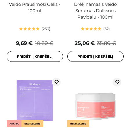
Veido Prausimosi Gelis -
Drėkinamasis Veido
100ml
Serumas Dulksnos
Pavidalu - 100ml
236
52
9,69 €
10,20 €
25,06 €
35,80 €
PRIDĖTI Į KREPŠELĮ
PRIDĖTI Į KREPŠELĮ
AKCIJA
BESTSELERIS
BESTSELERIS