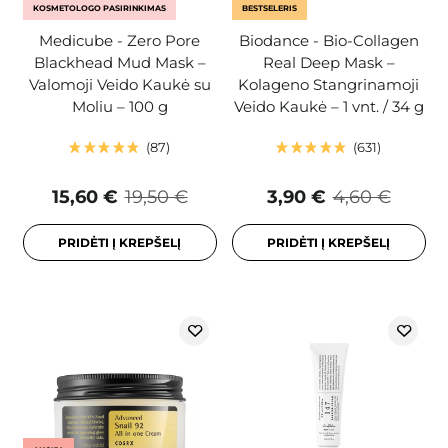
KOSMETOLOGO PASIRINKIMAS
BESTSELERIS
Medicube - Zero Pore
Biodance - Bio-Collagen
Blackhead Mud Mask –
Real Deep Mask –
Valomoji Veido Kaukė su
Kolageno Stangrinamoji
Moliu – 100 g
Veido Kaukė – 1 vnt. / 34 g
87
631
15,60 €
19,50 €
3,90 €
4,60 €
PRIDĖTI Į KREPŠELĮ
PRIDĖTI Į KREPŠELĮ