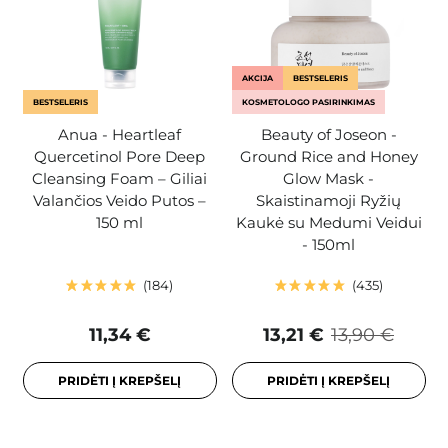
AKCIJA
BESTSELERIS
BESTSELERIS
KOSMETOLOGO PASIRINKIMAS
Anua - Heartleaf
Beauty of Joseon -
Quercetinol Pore Deep
Ground Rice and Honey
Cleansing Foam – Giliai
Glow Mask -
Valančios Veido Putos –
Skaistinamoji Ryžių
150 ml
Kaukė su Medumi Veidui
- 150ml
184
435
11,34 €
13,21 €
13,90 €
PRIDĖTI Į KREPŠELĮ
PRIDĖTI Į KREPŠELĮ