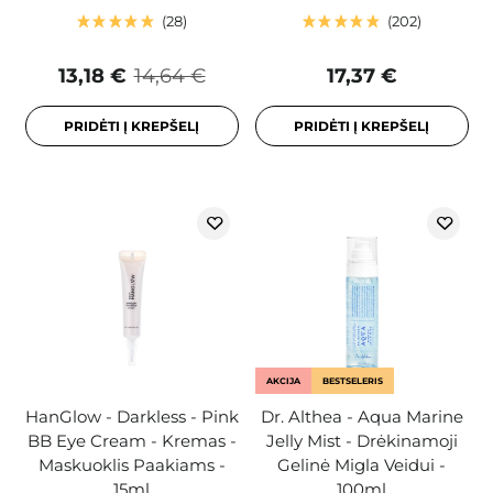
28
202
13,18 €
14,64 €
17,37 €
PRIDĖTI Į KREPŠELĮ
PRIDĖTI Į KREPŠELĮ
AKCIJA
BESTSELERIS
HanGlow - Darkless - Pink
Dr. Althea - Aqua Marine
BB Eye Cream - Kremas -
Jelly Mist - Drėkinamoji
Maskuoklis Paakiams -
Gelinė Migla Veidui -
15ml
100ml