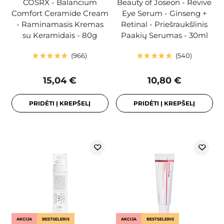
COSRX - Balancium
Beauty of Joseon - Revive
Comfort Ceramide Cream
Eye Serum - Ginseng +
- Raminamasis Kremas
Retinal - Priešraukšlinis
su Keramidais - 80g
Paakių Serumas - 30ml
966
540
15,04 €
10,80 €
PRIDĖTI Į KREPŠELĮ
PRIDĖTI Į KREPŠELĮ
AKCIJA
BESTSELERIS
AKCIJA
BESTSELERIS