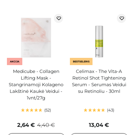
AKCIJA
BESTSELERIS
Medicube - Collagen
Celimax - The Vita-A
Lifting Mask -
Retinol Shot Tightening
Stangrinamoji Kolageno
Serum - Serumas Veidui
Lakštinė Kaukė Veidui -
su Retinoliu - 30ml
1vnt/27g
52
43
2,64 €
4,40 €
13,04 €