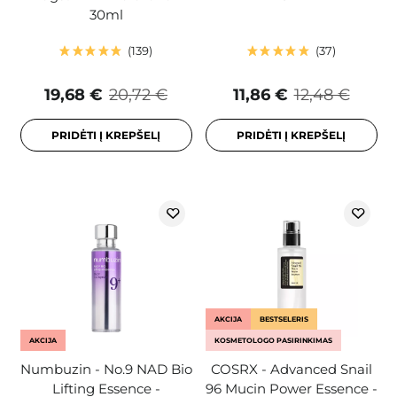
30ml
139
37
19,68 €
20,72 €
11,86 €
12,48 €
PRIDĖTI Į KREPŠELĮ
PRIDĖTI Į KREPŠELĮ
AKCIJA
BESTSELERIS
AKCIJA
KOSMETOLOGO PASIRINKIMAS
Numbuzin - No.9 NAD Bio
COSRX - Advanced Snail
Lifting Essence -
96 Mucin Power Essence -