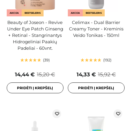
AKCIJA
BESTSELERIS
AKCIJA
BESTSELERIS
Beauty of Joseon - Revive
Celimax - Dual Barrier
Under Eye Patch Ginseng
Creamy Toner - Kreminis
+ Retinal - Stangrinantys
Veido Tonikas - 150ml
Hidrogeliniai Paakių
Padeliai - 60vnt.
39
192
14,44 €
15,20 €
14,33 €
15,92 €
PRIDĖTI Į KREPŠELĮ
PRIDĖTI Į KREPŠELĮ