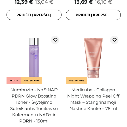
12,39 €
13,04 €
13,69 €
16,10 €
PRIDĖTI Į KREPŠELĮ
PRIDĖTI Į KREPŠELĮ
AKCIJA
BESTSELERIS
BESTSELERIS
Numbuzin - No.9 NAD
Medicube - Collagen
PDRN Glow Boosting
Night Wrapping Peel Off
Toner - Švytėjimo
Mask – Stangrinamoji
Suteikiantis Tonikas su
Naktinė Kaukė – 75 ml
Kofermentu NAD+ ir
PDRN - 150ml