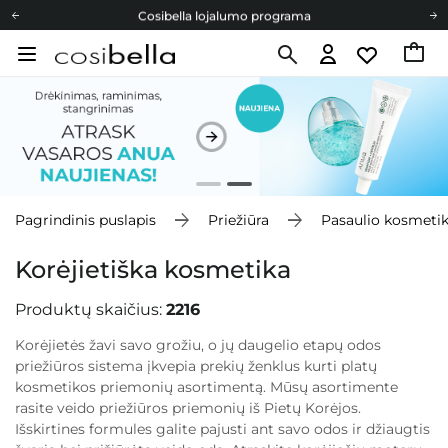
Cosibella lojalumo programa
Nemokamas pristatymas nuo 40,00 €
Dovanų Kortelės
Cosibella lojalumo programa
Nemokamas pristatymas nuo 40,00 €
Dovanų Kortelės
Pagrindinis puslapis
Priežiūra
Pasaulio kosmeti
Korėjietiška kosmetika
Produktų skaičius:
2216
Korėjietės žavi savo grožiu, o jų daugelio etapų odos
priežiūros sistema įkvepia prekių ženklus kurti platų
kosmetikos priemonių asortimentą. Mūsų asortimente
rasite veido priežiūros priemonių iš Pietų Korėjos.
Išskirtines formules galite pajusti ant savo odos ir džiaugtis