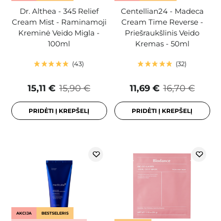
Dr. Althea - 345 Relief
Centellian24 - Madeca
Cream Mist - Raminamoji
Cream Time Reverse -
Kreminė Veido Migla -
Priešraukšlinis Veido
100ml
Kremas - 50ml
43
32
15,11 €
15,90 €
11,69 €
16,70 €
PRIDĖTI Į KREPŠELĮ
PRIDĖTI Į KREPŠELĮ
AKCIJA
BESTSELERIS