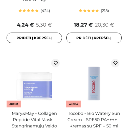
424
218
4,24 €
5,30 €
18,27 €
20,30 €
PRIDĖTI Į KREPŠELĮ
PRIDĖTI Į KREPŠELĮ
AKCIJA
AKCIJA
Mary&May - Collagen
Tocobo - Bio Watery Sun
Peptide Vital Mask -
Cream - SPF50 PA++++ –
Stangrinamųjų Veido
Kremas su SPF – 50 ml