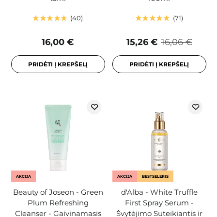
40
71
16,00 €
15,26 €
16,06 €
PRIDĖTI Į KREPŠELĮ
PRIDĖTI Į KREPŠELĮ
AKCIJA
AKCIJA
BESTSELERIS
Beauty of Joseon - Green
d'Alba - White Truffle
Plum Refreshing
First Spray Serum -
Cleanser - Gaivinamasis
Švytėjimo Suteikiantis ir