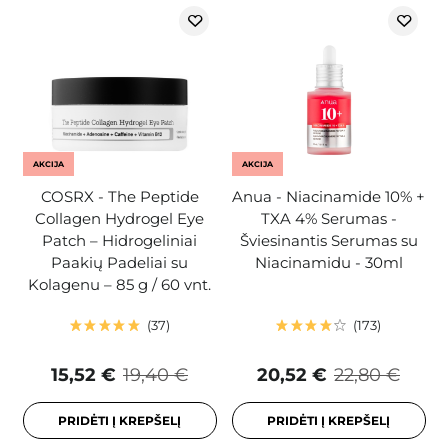
AKCIJA
AKCIJA
COSRX - The Peptide
Anua - Niacinamide 10% +
Collagen Hydrogel Eye
TXA 4% Serumas -
Patch – Hidrogeliniai
Šviesinantis Serumas su
Paakių Padeliai su
Niacinamidu - 30ml
Kolagenu – 85 g / 60 vnt.
37
173
15,52 €
19,40 €
20,52 €
22,80 €
PRIDĖTI Į KREPŠELĮ
PRIDĖTI Į KREPŠELĮ