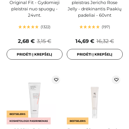
Original Fit - Gydomieji
pleistras Jericho Rose
pleistrai nuo spuogų -
Jelly - drėkinantis Paakių
24vnt.
padeliai - 60vnt
1322
197
2,68 €
3,15 €
14,69 €
16,32 €
PRIDĖTI Į KREPŠELĮ
PRIDĖTI Į KREPŠELĮ
BESTSELERIS
KOSMETOLOGO PASIRINKIMAS
BESTSELERIS