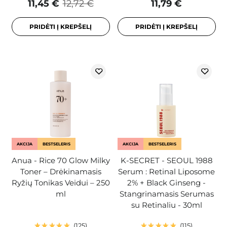
11,45 €
12,72 €
11,79 €
PRIDĖTI Į KREPŠELĮ
PRIDĖTI Į KREPŠELĮ
AKCIJA
BESTSELERIS
AKCIJA
BESTSELERIS
Anua - Rice 70 Glow Milky
K-SECRET - SEOUL 1988
Toner – Drėkinamasis
Serum : Retinal Liposome
Ryžių Tonikas Veidui – 250
2% + Black Ginseng -
ml
Stangrinamasis Serumas
su Retinaliu - 30ml
125
115