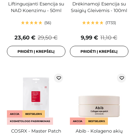
Liftinguojanti Esencija su
Drėkinamoji Esencija su
NAD Koenzimu - 50ml
Sraigių Gleivėmis - 100ml
56
1733
23,60 €
29,50 €
9,99 €
11,10 €
PRIDĖTI Į KREPŠELĮ
PRIDĖTI Į KREPŠELĮ
AKCIJA
BESTSELERIS
KOSMETOLOGO PASIRINKIMAS
AKCIJA
BESTSELERIS
COSRX - Master Patch
Abib - Kolageno akių