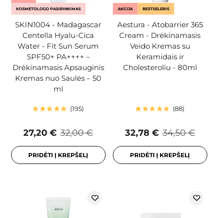
KOSMETOLOGO PASIRINKIMAS
AKCIJA
BESTSELERIS
SKIN1004 - Madagascar
Aestura - Atobarrier 365
Centella Hyalu-Cica
Cream - Drėkinamasis
Water - Fit Sun Serum
Veido Kremas su
SPF50+ PA++++ –
Keramidais ir
Drėkinamasis Apsauginis
Cholesteroliu - 80ml
Kremas nuo Saulės – 50
ml
195
88
27,20 €
32,00 €
32,78 €
34,50 €
PRIDĖTI Į KREPŠELĮ
PRIDĖTI Į KREPŠELĮ