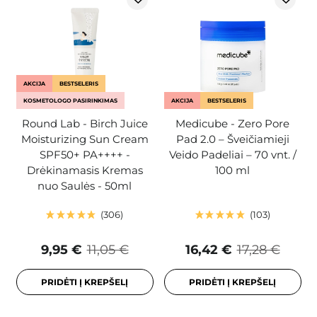
AKCIJA
BESTSELERIS
KOSMETOLOGO PASIRINKIMAS
AKCIJA
BESTSELERIS
Round Lab - Birch Juice
Medicube - Zero Pore
Moisturizing Sun Cream
Pad 2.0 – Šveičiamieji
SPF50+ PA++++ -
Veido Padeliai – 70 vnt. /
Drėkinamasis Kremas
100 ml
nuo Saulės - 50ml
306
103
9,95 €
11,05 €
16,42 €
17,28 €
PRIDĖTI Į KREPŠELĮ
PRIDĖTI Į KREPŠELĮ