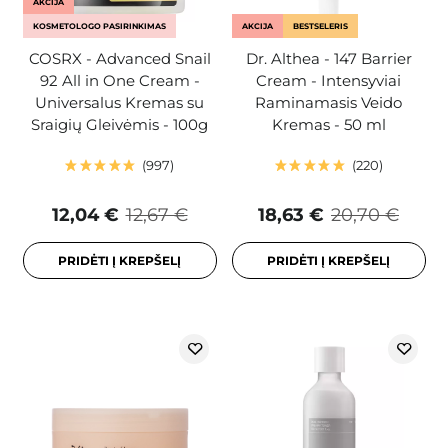
AKCIJA
KOSMETOLOGO PASIRINKIMAS
AKCIJA
BESTSELERIS
COSRX - Advanced Snail
Dr. Althea - 147 Barrier
92 All in One Cream -
Cream - Intensyviai
Universalus Kremas su
Raminamasis Veido
Sraigių Gleivėmis - 100g
Kremas - 50 ml
997
220
12,04 €
12,67 €
18,63 €
20,70 €
PRIDĖTI Į KREPŠELĮ
PRIDĖTI Į KREPŠELĮ