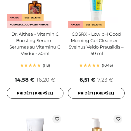
AKCIJA
BESTSELERIS
KOSMETOLOGO PASIRINKIMAS
AKCIJA
BESTSELERIS
Dr. Althea - Vitamin C
COSRX - Low pH Good
Boosting Serum -
Morning Gel Cleanser –
Serumas su Vitaminu C
Švelnus Veido Prausiklis –
Veidui - 30ml
150 ml
113
1045
14,58 €
16,20 €
6,51 €
7,23 €
PRIDĖTI Į KREPŠELĮ
PRIDĖTI Į KREPŠELĮ