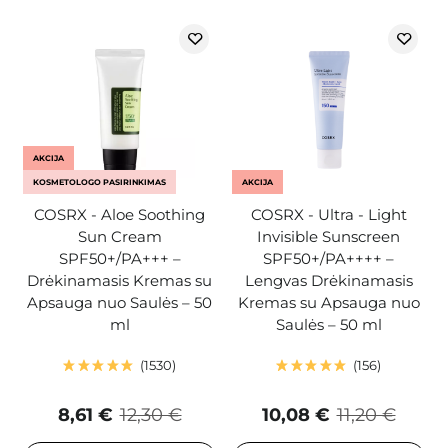
AKCIJA
KOSMETOLOGO PASIRINKIMAS
AKCIJA
COSRX - Aloe Soothing
COSRX - Ultra - Light
Sun Cream
Invisible Sunscreen
SPF50+/PA+++ –
SPF50+/PA++++ –
Drėkinamasis Kremas su
Lengvas Drėkinamasis
Apsauga nuo Saulės – 50
Kremas su Apsauga nuo
ml
Saulės – 50 ml
1530
156
8,61 €
12,30 €
10,08 €
11,20 €