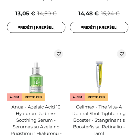
13,05 €
14,50 €
14,48 €
15,24 €
PRIDĖTI Į KREPŠELĮ
PRIDĖTI Į KREPŠELĮ
AKCIJA
BESTSELERIS
AKCIJA
BESTSELERIS
Anua - Azelaic Acid 10
Celimax - The Vita-A
Hyaluron Redness
Retinal Shot Tightening
Soothing Serum -
Booster - Stangrinantis
Serumas su Azelaino
Booster'is su Retinaliu -
Rūgštimi ir Hialuronu -
15ml