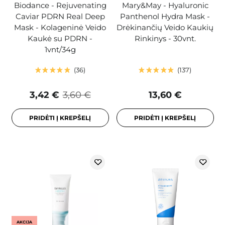
Biodance - Rejuvenating
Mary&May - Hyaluronic
Caviar PDRN Real Deep
Panthenol Hydra Mask -
Mask - Kolageninė Veido
Drėkinančių Veido Kaukių
Kaukė su PDRN -
Rinkinys - 30vnt.
1vnt/34g
36
137
3,42 €
3,60 €
13,60 €
PRIDĖTI Į KREPŠELĮ
PRIDĖTI Į KREPŠELĮ
AKCIJA