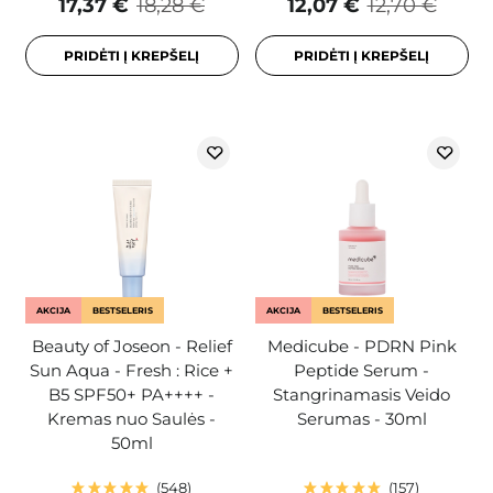
17,37 €
18,28 €
12,07 €
12,70 €
PRIDĖTI Į KREPŠELĮ
PRIDĖTI Į KREPŠELĮ
AKCIJA
BESTSELERIS
AKCIJA
BESTSELERIS
Beauty of Joseon - Relief
Medicube - PDRN Pink
Sun Aqua - Fresh : Rice +
Peptide Serum -
B5 SPF50+ PA++++ -
Stangrinamasis Veido
Kremas nuo Saulės -
Serumas - 30ml
50ml
548
157