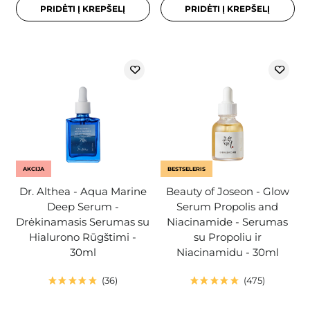
PRIDĖTI Į KREPŠELĮ
PRIDĖTI Į KREPŠELĮ
AKCIJA
BESTSELERIS
Dr. Althea - Aqua Marine
Beauty of Joseon - Glow
Deep Serum -
Serum Propolis and
Drėkinamasis Serumas su
Niacinamide - Serumas
Hialurono Rūgštimi -
su Propoliu ir
30ml
Niacinamidu - 30ml
36
475