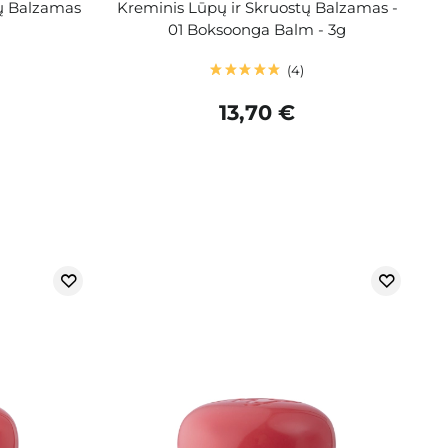
tų Balzamas
Kreminis Lūpų ir Skruostų Balzamas -
01 Boksoonga Balm - 3g
4
13,70 €