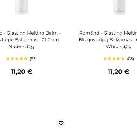
- Glasting Melting Balm -
Rom&nd - Glasting Melti
s Lūpų Balzamas - 01 Coco
Blizgus Lūpų Balzamas -
Nude - 3,5g
Whip - 3,5g
83
83
11,20 €
11,20 €