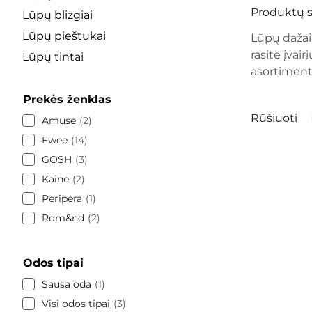
Produktų s
Lūpų blizgiai
Lūpų pieštukai
Lūpų dažai
rasite įvai
Lūpų tintai
asortimentą
Prekės ženklas
Rūšiuoti
Amuse
2
Fwee
14
GOSH
3
Kaine
2
Peripera
1
Rom&nd
2
Odos tipai
Sausa oda
1
Visi odos tipai
3