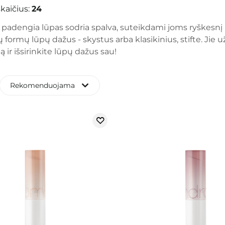
kaičius:
24
 padengia lūpas sodria spalva, suteikdami joms ryškesnį 
rių formų lūpų dažus - skystus arba klasikinius, stifte. Ji
 ir išsirinkite lūpų dažus sau!
Rekomenduojama