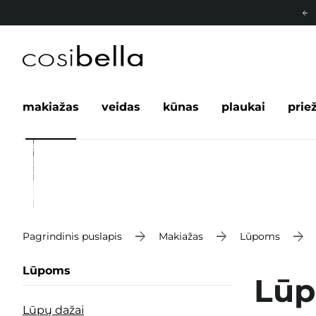
makiažas
veidas
kūnas
plaukai
prie
Pagrindinis puslapis
Makiažas
Lūpoms
Lūpoms
Lūp
Lūpų dažai