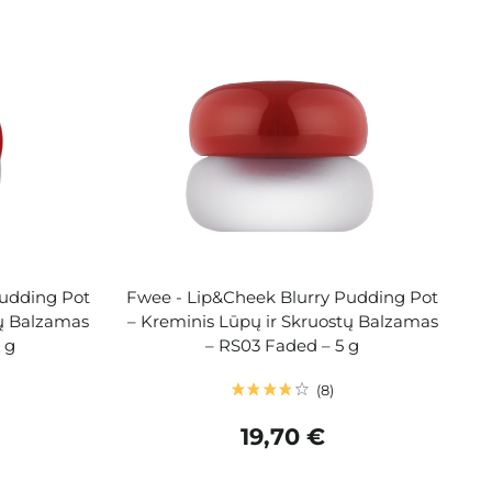
Pudding Pot
Fwee - Lip&Cheek Blurry Pudding Pot
tų Balzamas
– Kreminis Lūpų ir Skruostų Balzamas
 g
– RS03 Faded – 5 g
8
19,70 €