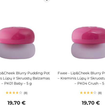
ip&Cheek Blurry Pudding Pot
Fwee - Lip&Cheek Blurry 
s Lūpų ir Skruostų Balzamas
– Kreminis Lūpų ir Skruos
– PK01 Baby – 5 g
– PK04 Crush – 5
8
8
19,70 €
19,70 €