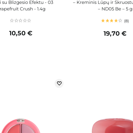
 su Blizgesio Efektu - 03
– Kreminis Lūpų ir Skruos
rapefruit Crush - 1.4g
– ND05 Be – 5 g
8
10,50 €
19,70 €