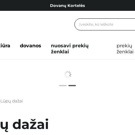
Dovanų Kortelės
Cosibella lojalumo programa
Nemokamas pristatymas nuo 40,00 €
Dovanų Kortelės
žiūra
dovanos
nuosavi prekių
prekių
ženklai
ženklai
Lūpų dažai
ų dažai