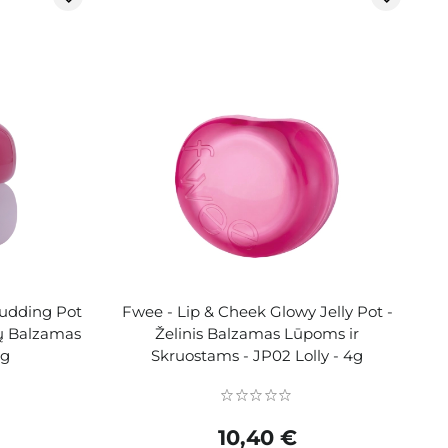
Pudding Pot
Fwee - Lip & Cheek Glowy Jelly Pot -
tų Balzamas
Želinis Balzamas Lūpoms ir
 g
Skruostams - JP02 Lolly - 4g
10,40 €