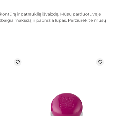
kontūrą ir patrauklią išvaizdą. Mūsų parduotuvėje
e užbaigia makiažą ir pabrėžia lūpas. Peržiūrėkite mūsų