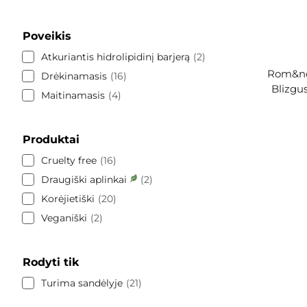
Poveikis
Atkuriantis hidrolipidinį barjerą
2
Rom&nd 
Drėkinamasis
16
Blizgu
Maitinamasis
4
Produktai
Cruelty free
16
Draugiški aplinkai
2
Korėjietiški
20
Veganiški
2
Rodyti tik
Turima sandėlyje
21