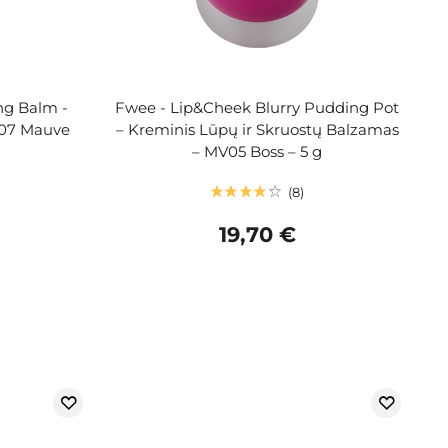
ng Balm -
Fwee - Lip&Cheek Blurry Pudding Pot
 07 Mauve
– Kreminis Lūpų ir Skruostų Balzamas
– MV05 Boss – 5 g
8
19,70 €