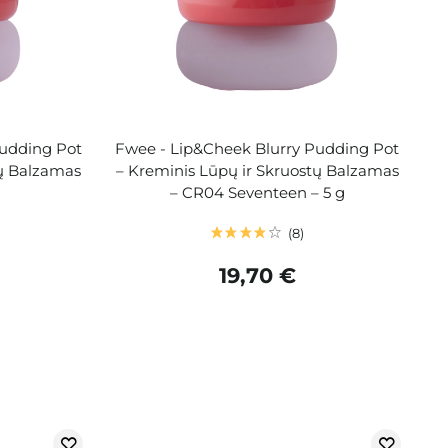
Pudding Pot
Fwee - Lip&Cheek Blurry Pudding Pot
tų Balzamas
– Kreminis Lūpų ir Skruostų Balzamas
g
– CR04 Seventeen – 5 g
8
19,70 €