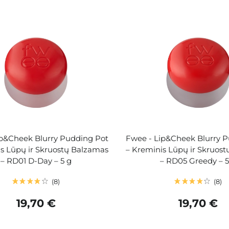
ip&Cheek Blurry Pudding Pot
Fwee - Lip&Cheek Blurry 
s Lūpų ir Skruostų Balzamas
– Kreminis Lūpų ir Skruos
– RD01 D-Day – 5 g
– RD05 Greedy – 5
8
8
19,70 €
19,70 €