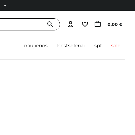
0,00 €
naujienos
bestseleriai
spf
sale