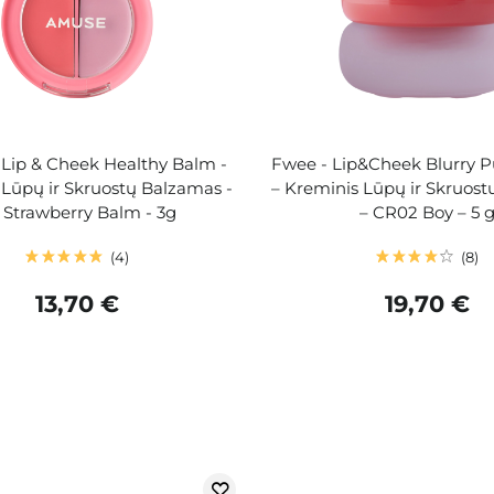
Lip & Cheek Healthy Balm -
Fwee - Lip&Cheek Blurry 
Lūpų ir Skruostų Balzamas -
– Kreminis Lūpų ir Skruos
 Strawberry Balm - 3g
– CR02 Boy – 5 
4
8
13,70 €
19,70 €