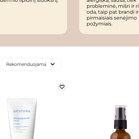
dermio lipidinį sluoksnį.
alergiška, sausa, tiek
probleminė, mišri ir r
oda, taip pat brandi i
pirmaisiais senėjimo
požymiais.
Rekomenduojama