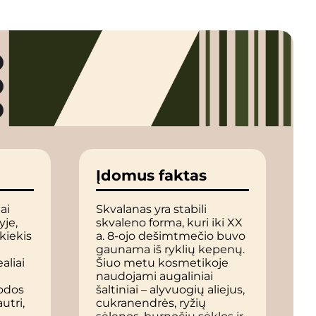
Įdomus faktas
ai
Skvalanas yra stabili
je,
skvaleno forma, kuri iki XX
kiekis
a. 8-ojo dešimtmečio buvo
gaunama iš ryklių kepenų.
aliai
Šiuo metu kosmetikoje
naudojami augaliniai
odos
šaltiniai – alyvuogių aliejus,
utri,
cukranendrės, ryžių