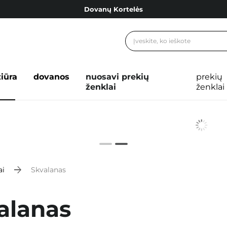
Dovanų Kortelės
Cosibella lojalumo programa
Nemokamas pristatymas nuo 40,00 €
Dovanų Kortelės
žiūra
dovanos
nuosavi prekių
prekių
ženklai
ženklai
ai
Skvalanas
alanas