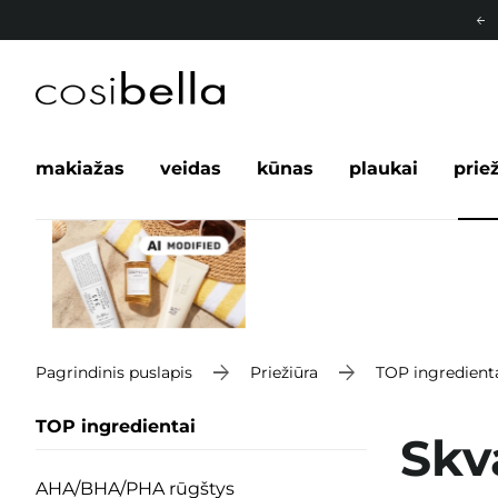
makiažas
veidas
kūnas
plaukai
prie
Pagrindinis puslapis
Priežiūra
TOP ingredient
TOP ingredientai
Skv
AHA/BHA/PHA rūgštys