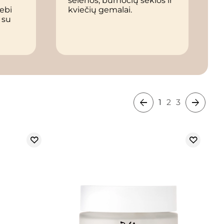
sėlenos, burnočių sėklos ir
iebi
kviečių gemalai.
r su
1
2
3