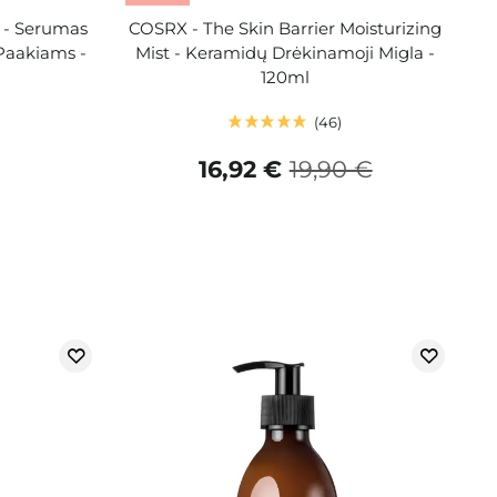
s - Serumas
COSRX - The Skin Barrier Moisturizing
 Paakiams -
Mist - Keramidų Drėkinamoji Migla -
120ml
46
16,92 €
19,90 €