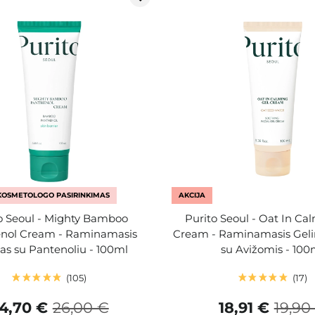
KOSMETOLOGO PASIRINKIMAS
AKCIJA
o Seoul - Mighty Bamboo
Purito Seoul - Oat In Ca
nol Cream - Raminamasis
Cream - Raminamasis Geli
s su Pantenoliu - 100ml
su Avižomis - 100
105
17
4,70 €
26,00 €
18,91 €
19,90