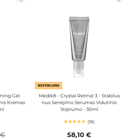
BESTSELERIS
lming Gel
Medik8 - Crystal Retinal 3 - Stabilus
nis Kremas
nuo Senėjimo Serumas Vidutinio
ml
Stiprumo - 30ml
39
 €
58,10 €