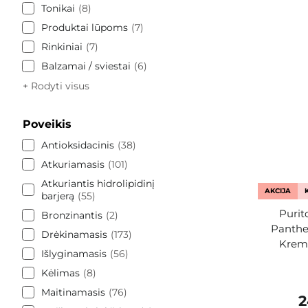
Tonikai
8
Produktai lūpoms
7
Rinkiniai
7
Balzamai / sviestai
6
+ Rodyti visus
Poveikis
Antioksidacinis
38
Atkuriamasis
101
Atkuriantis hidrolipidinį
AKCIJA
barjerą
55
Purit
Bronzinantis
2
Panthe
Drėkinamasis
173
Krema
Išlyginamasis
56
Kėlimas
8
Maitinamasis
76
2