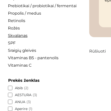
epi
Prebiotikai / probiotikai / fermentai
Propolis / medus
Retinolis
Rožės
Skvalanas
SPF
Sraigių gleivės
Rūšiuoti
Vitaminas B5 - pantenolis
Vitaminas C
Prekės ženklas
Abib
2
AESTURA
3
ANUA
3
Aperire
1