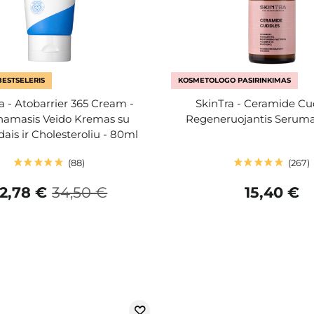
BESTSELERIS
KOSMETOLOGO PASIRINKIMAS
a - Atobarrier 365 Cream -
SkinTra - Ceramide Cu
namasis Veido Kremas su
Regeneruojantis Seruma
ais ir Cholesteroliu - 80ml
88
267
2,78 €
34,50 €
15,40 €