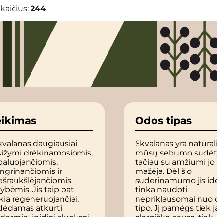
kaičius:
244
ikimas
Odos tipas
valanas daugiausiai
Skvalanas yra natūrali
sižymi drėkinamosiomis,
mūsų sebumo sudėty
baluojančiomis,
tačiau su amžiumi jo 
ngrinančiomis ir
mažėja. Dėl šio
ešraukšlėjančiomis
suderinamumo jis ide
ybėmis. Jis taip pat
tinka naudoti
kia regeneruojančiai,
nepriklausomai nuo 
dėdamas atkurti
tipo. Jį pamėgs tiek ja