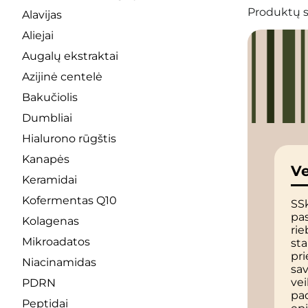
Produktų s
Alavijas
Aliejai
Augalų ekstraktai
Azijinė centelė
Bakučiolis
Dumbliai
Hialurono rūgštis
Kanapės
Ve
Keramidai
Kofermentas Q10
SSk
pa
Kolagenas
rie
Mikroadatos
sta
pri
Niacinamidas
sav
vei
PDRN
pa
Peptidai