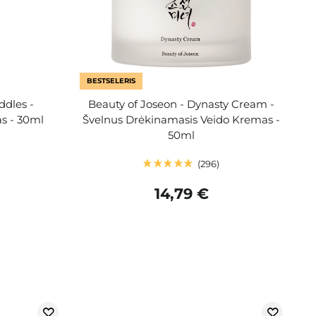
BESTSELERIS
ddles -
Beauty of Joseon - Dynasty Cream -
s - 30ml
Švelnus Drėkinamasis Veido Kremas -
50ml
296
14,79 €