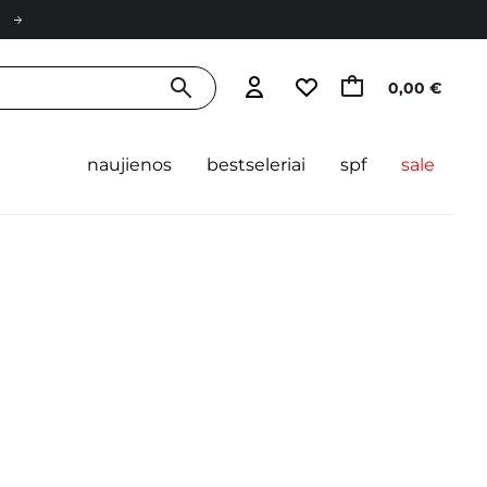
0,00 €
naujienos
bestseleriai
spf
sale