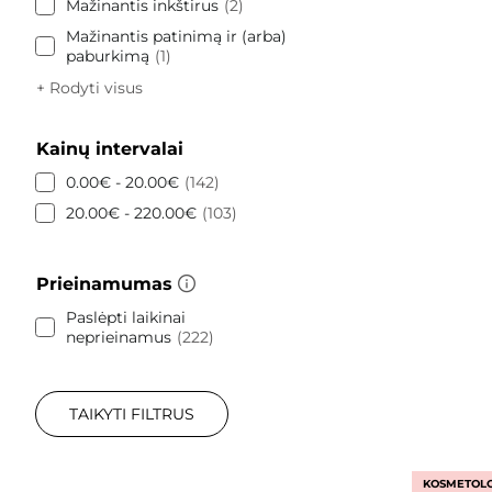
Mažinantis inkštirus
2
Mažinantis patinimą ir (arba)
paburkimą
1
+ Rodyti visus
Kainų intervalai
0.00€ - 20.00€
142
20.00€ - 220.00€
103
Prieinamumas
Paslėpti laikinai
neprieinamus
222
TAIKYTI FILTRUS
KOSMETOLO