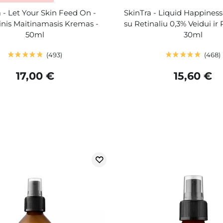
 - Let Your Skin Feed On -
SkinTra - Liquid Happines
inis Maitinamasis Kremas -
su Retinaliu 0,3% Veidui ir
50ml
30ml
493
468
17,00 €
15,60 €