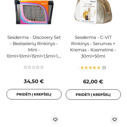
Sesderma - Discovery Set
Sesderma - C-VIT
- Bestselerių Rinkinys -
Rinkinys - Serumas +
Mini -
Kremas - Kosmetinė -
10ml+10ml+15ml+1,5ml+1,5ml
30ml+50ml
1
34,50 €
62,00 €
PRIDĖTI Į KREPŠELĮ
PRIDĖTI Į KREPŠELĮ