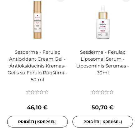
Sesderma - Ferulac
Sesderma - Ferulac
Antioxidant Cream Gel -
Liposomal Serum -
Antioksidacinis Kremas-
Liposominis Serumas -
Gelis su Ferulo Rūgštimi -
30ml
50 ml
46,10 €
50,70 €
PRIDĖTI Į KREPŠELĮ
PRIDĖTI Į KREPŠELĮ