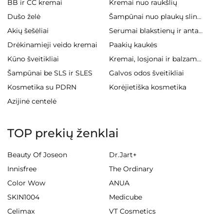
BB ir CC kremai
Kremai nuo raukšlių
Dušo želė
Šampūnai nuo plaukų slinkimo
Akių šešėliai
Serumai blakstienų ir antakiams
Drėkinamieji veido kremai
Paakių kaukės
Kūno šveitikliai
Kremai, losjonai ir balzamai kūnui
Šampūnai be SLS ir SLES
Galvos odos šveitikliai
Kosmetika su PDRN
Korėjietiška kosmetika
Azijinė centelė
TOP prekių ženklai
Beauty Of Joseon
Dr.Jart+
Innisfree
The Ordinary
Color Wow
ANUA
SKIN1004
Medicube
Celimax
VT Cosmetics