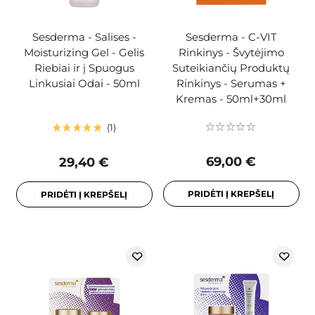
Sesderma - Salises -
Sesderma - C-VIT
Moisturizing Gel - Gelis
Rinkinys - Švytėjimo
Riebiai ir į Spuogus
Suteikiančių Produktų
Linkusiai Odai - 50ml
Rinkinys - Serumas +
Kremas - 50ml+30ml
1
69,00 €
29,40 €
PRIDĖTI Į KREPŠELĮ
PRIDĖTI Į KREPŠELĮ