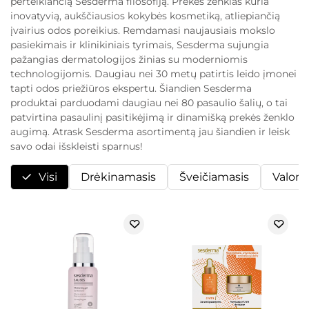
perteikiančią Sesderma filosofiją. Prekės ženklas kuria
inovatyvią, aukščiausios kokybės kosmetiką, atliepiančią
įvairius odos poreikius. Remdamasi naujausiais mokslo
pasiekimais ir klinikiniais tyrimais, Sesderma sujungia
pažangias dermatologijos žinias su moderniomis
technologijomis. Daugiau nei 30 metų patirtis leido įmonei
tapti odos priežiūros ekspertu. Šiandien Sesderma
produktai parduodami daugiau nei 80 pasaulio šalių, o tai
patvirtina pasaulinį pasitikėjimą ir dinamišką prekės ženklo
augimą. Atrask Sesderma asortimentą jau šiandien ir leisk
savo odai išskleisti sparnus!
Visi
Drėkinamasis
Šveičiamasis
Valoma