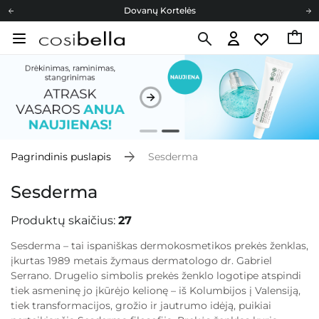
Cosibella lojalumo programa
Nemokamas pristatymas nuo 40,00 €
Dovanų Kortelės
Pagrindinis puslapis
Sesderma
Sesderma
Produktų skaičius:
27
Sesderma – tai ispaniškas dermokosmetikos prekės ženklas,
įkurtas 1989 metais žymaus dermatologo dr. Gabriel
Serrano. Drugelio simbolis prekės ženklo logotipe atspindi
tiek asmeninę jo įkūrėjo kelionę – iš Kolumbijos į Valensiją,
tiek transformacijos, grožio ir jautrumo idėją, puikiai