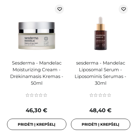
Sesderma - Mandelac
sesderma - Mandelac
Moisturizing Cream -
Liposomal Serum -
Drėkinamasis Kremas -
Liposominis Serumas -
50ml
30ml
46,30 €
48,40 €
PRIDĖTI Į KREPŠELĮ
PRIDĖTI Į KREPŠELĮ