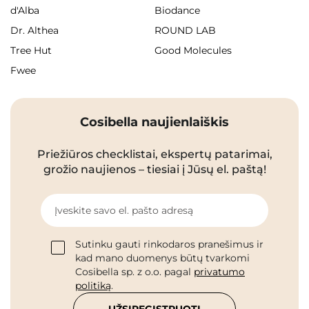
d'Alba
Biodance
Dr. Althea
ROUND LAB
Tree Hut
Good Molecules
Fwee
Cosibella naujienlaiškis
Priežiūros checklistai, ekspertų patarimai,
grožio naujienos – tiesiai į Jūsų el. paštą!
Įveskite savo el. pašto adresą
Sutinku gauti rinkodaros pranešimus ir
kad mano duomenys būtų tvarkomi
Cosibella sp. z o.o. pagal
privatumo
politiką
.