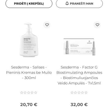
PRIDĖTI Į KREPŠELĮ
PRANEŠTI MAN
Sesderma - Salises -
Sesderma - Factor G
Pieninis Kremas be Muilo
Biostimulating Ampoules
- 300ml
- Biostimuliuojančios
Veido Ampulės - 7x1,5ml
20,70 €
32,00 €