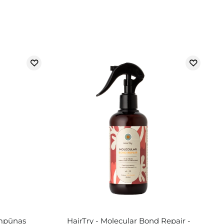
ampūnas
HairTry - Molecular Bond Repair -