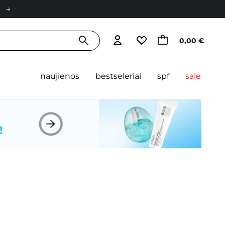
0,00 €
naujienos
bestseleriai
spf
sale