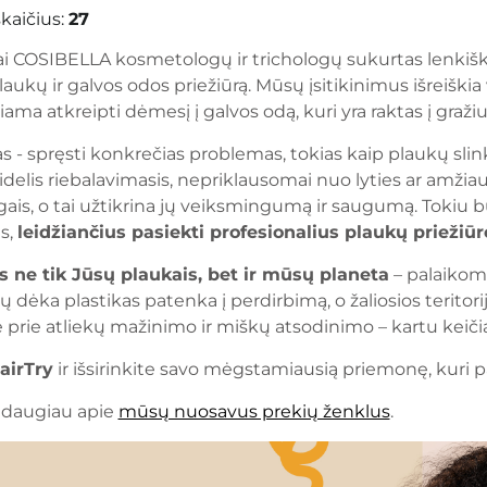
kaičius:
27
ai COSIBELLA kosmetologų ir trichologų sukurtas lenkiška
plaukų ir galvos odos priežiūrą. Mūsų įsitikinimus išreiškia
iama atkreipti dėmesį į galvos odą, kuri yra raktas į gražiu
s - spręsti konkrečias problemas, tokias kaip plaukų sli
idelis riebalavimasis, nepriklausomai nuo lyties ar amž
ogais, o tai užtikrina jų veiksmingumą ir saugumą. Tokiu
s,
leidžiančius pasiekti profesionalius plaukų prieži
ne tik Jūsų plaukais, bet ir mūsų planeta
– palaikom
rių dėka plastikas patenka į perdirbimą, o žaliosios teri
 prie atliekų mažinimo ir miškų atsodinimo – kartu keiči
airTry
ir išsirinkite savo mėgstamiausią priemonę, kuri pa
 daugiau apie
mūsų nuosavus prekių ženklus
.