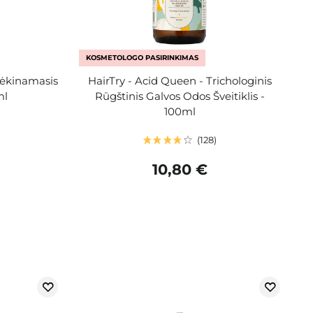
KOSMETOLOGO PASIRINKIMAS
rėkinamasis
HairTry - Acid Queen - Trichologinis
ml
Rūgštinis Galvos Odos Šveitiklis -
100ml
128
10,80 €