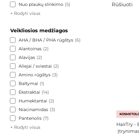
Nuo plaukų slinkimo
5
Rūšiuoti
+ Rodyti visus
Veikliosios medžiagos
AHA / BHA / PHA rūgštys
6
Alantoinas
2
Alavijas
2
Aliejai / sviestai
2
Amino rūgštys
3
Baltymai
1
Ekstraktai
14
Humektantai
2
Niacinamidas
3
KOSMETOLO
Pantenolis
7
HairTry -
+ Rodyti visus
Įtrynima