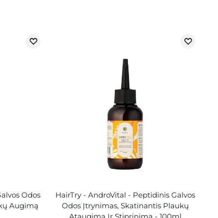
Galvos Odos
HairTry - AndroVital - Peptidinis Galvos
ukų Augimą
Odos Įtrynimas, Skatinantis Plaukų
Ataugimą Ir Stiprinimą - 100ml