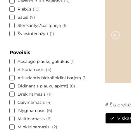
Pažeisti ir lūžinėjantys
6
Riebūs
10
Sausi
7
Slenkantys/susilpnėję
6
Šviesinti/dažyti
1
Poveikis
Apsaugo plaukų galiukus
1
Atkuriamasis
4
Atkuriantis hidrolipidinį barjerą
1
Didinantis plaukų apimtį
8
Drėkinamasis
11
Gaivinamasis
4
Šis prek
Išlyginamasis
6
Viska
Maitinamasis
6
Minkštinamasis
2