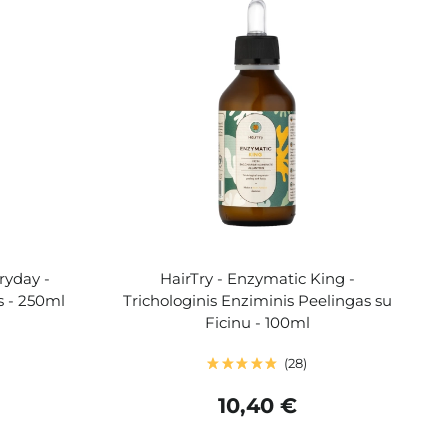
ryday -
HairTry - Enzymatic King -
s - 250ml
Trichologinis Enziminis Peelingas su
Ficinu - 100ml
28
10,40 €