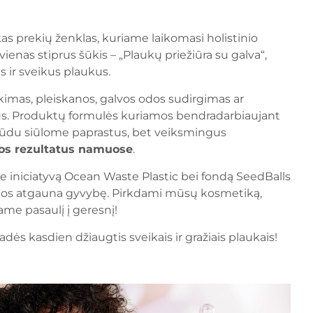
s prekių ženklas, kuriame laikomasi holistinio
 vienas stiprus šūkis – „Plaukų priežiūra su galva“,
s ir sveikus plaukus.
nkimas, pleiskanos, galvos odos sudirgimas ar
iaus. Produktų formulės kuriamos bendradarbiaujant
 būdu siūlome paprastus, bet veiksmingus
ūros rezultatus namuose
.
e iniciatyvą
Ocean Waste Plastic
bei fondą
SeedBalls
torijos atgauna gyvybę. Pirkdami mūsų kosmetiką,
ame pasaulį į geresnį!
dės kasdien džiaugtis sveikais ir gražiais plaukais!