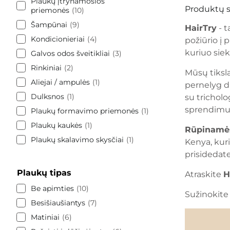
Plaukų įtrynamosios
Produktų s
priemonės
10
Šampūnai
9
HairTry
- t
Kondicionieriai
4
požiūrio į 
kuriuo siek
Galvos odos šveitikliai
3
Rinkiniai
2
Mūsų tiksla
Aliejai / ampulės
1
pernelyg d
Dulksnos
1
su trichol
sprendimu
Plaukų formavimo priemonės
1
Plaukų kaukės
1
Rūpinamės 
Plaukų skalavimo skysčiai
1
Kenya
, ku
prisidedate
Plaukų tipas
Atraskite
H
Be apimties
10
Sužinokite
Besišiaušiantys
7
Matiniai
6