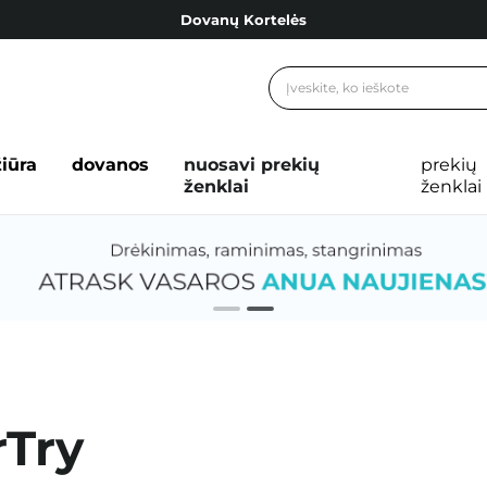
Cosibella lojalumo programa
Nemokamas pristatymas nuo 40,00 €
Dovanų Kortelės
Cosibella lojalumo programa
žiūra
dovanos
nuosavi prekių
prekių
Nemokamas pristatymas nuo 40,00 €
ženklai
ženklai
Dovanų Kortelės
rTry