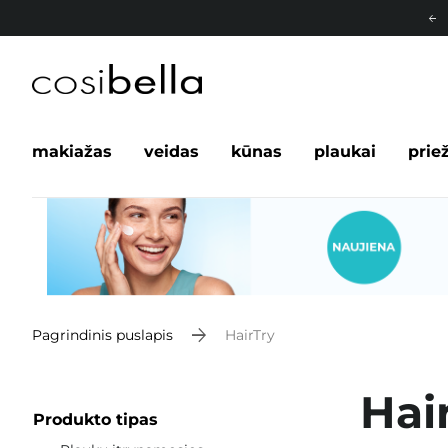
makiažas
veidas
kūnas
plaukai
prie
Pagrindinis puslapis
HairTry
Hai
Produkto tipas