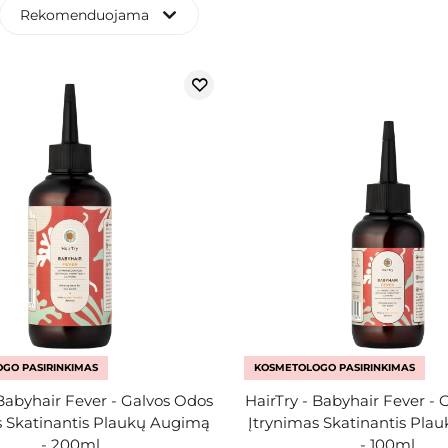
Rekomenduojama
GO PASIRINKIMAS
KOSMETOLOGO PASIRINKIMAS
 Babyhair Fever - Galvos Odos
HairTry - Babyhair Fever - 
s Skatinantis Plaukų Augimą
Įtrynimas Skatinantis Pla
- 200ml
- 100ml