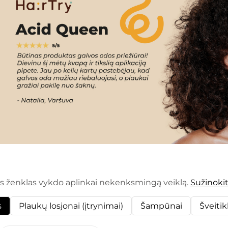
ės ženklas vykdo aplinkai nekenksmingą veiklą.
Sužinoki
s
Plaukų losjonai (įtrynimai)
Šampūnai
Šveitikl