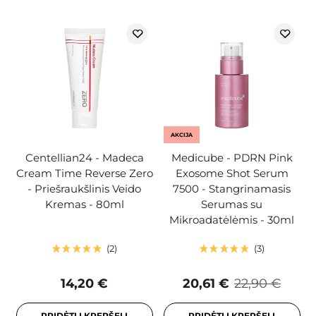
AKCIJA
Centellian24 - Madeca
Medicube - PDRN Pink
Cream Time Reverse Zero
Exosome Shot Serum
- Priešraukšlinis Veido
7500 - Stangrinamasis
Kremas - 80ml
Serumas su
Mikroadatėlėmis - 30ml
2
3
14,20 €
20,61 €
22,90 €
PRIDĖTI Į KREPŠELĮ
PRIDĖTI Į KREPŠELĮ