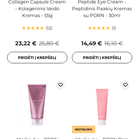
Collagen Capsule Cream
Peptide Eye Cream -
- Kolageninis Veido
Peptidinis Paakių Kremas
Kremas - 55g
su PDRN - 30ml
12
1
23,22 €
25,80 €
14,49 €
16,10 €
PRIDĖTI Į KREPŠELĮ
PRIDĖTI Į KREPŠELĮ
BESTSELERIS