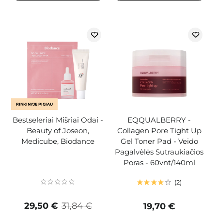
RINKINYJE PIGIAU
Bestseleriai Mišriai Odai -
EQQUALBERRY -
Beauty of Joseon,
Collagen Pore Tight Up
Medicube, Biodance
Gel Toner Pad - Veido
Pagalvėlės Sutraukiačios
Poras - 60vnt/140ml
2
29,50 €
31,84 €
19,70 €