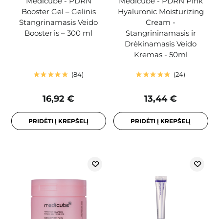
Medicube - PDRN
Medicube - PDRN Pink
Booster Gel – Gelinis
Hyaluronic Moisturizing
Stangrinamasis Veido
Cream -
Booster'is – 300 ml
Stangrininamasis ir
Drėkinamasis Veido
Kremas - 50ml
84
24
16,92 €
13,44 €
PRIDĖTI Į KREPŠELĮ
PRIDĖTI Į KREPŠELĮ