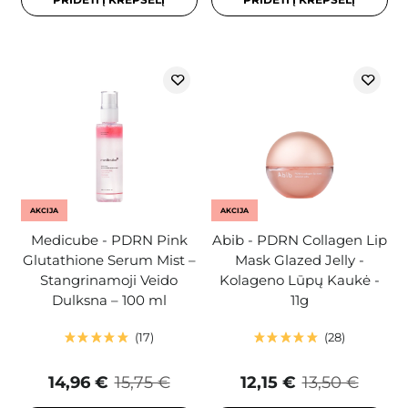
AKCIJA
AKCIJA
Medicube - PDRN Pink
Abib - PDRN Collagen Lip
Glutathione Serum Mist –
Mask Glazed Jelly -
Stangrinamoji Veido
Kolageno Lūpų Kaukė -
Dulksna – 100 ml
11g
17
28
14,96 €
15,75 €
12,15 €
13,50 €