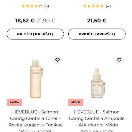
6
4
18,62 €
21,90 €
21,50 €
PRIDĖTI Į KREPŠELĮ
PRIDĖTI Į KREPŠELĮ
AKCIJA
AKCIJA
HEVEBLUE - Salmon
HEVEBLUE - Salmon
Caring Centella Toner -
Caring Centella Ampoule
Revitalizuojantis Tonikas
- Atkuriamoji Veido
Veidui - 200ml
Ampulė - 30ml