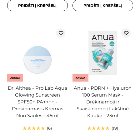
PRIDĖTI Į KREPŠELĮ
PRIDĖTI Į KREPŠELĮ
AKCIJA
AKCIJA
Dr. Althea - Pro Lab Aqua
Anua - PDRN + Hyaluron
Glowing Sunscreen
100 Serum Mask -
SPF50+ PA++++ -
Drėkinamoji ir
Drėkinamasis Kremas
Skaistinamoji Lakštinė
Nuo Saulės - 45ml
Kaukė - 23ml
6
19