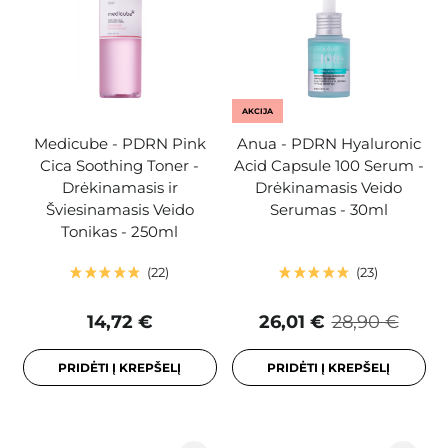
AKCIJA
Medicube - PDRN Pink
Anua - PDRN Hyaluronic
Cica Soothing Toner -
Acid Capsule 100 Serum -
Drėkinamasis ir
Drėkinamasis Veido
Šviesinamasis Veido
Serumas - 30ml
Tonikas - 250ml
22
23
14,72 €
26,01 €
28,90 €
PRIDĖTI Į KREPŠELĮ
PRIDĖTI Į KREPŠELĮ