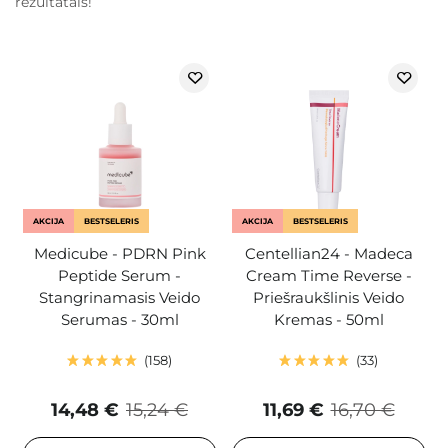
rezultatais!
AKCIJA
BESTSELERIS
AKCIJA
BESTSELERIS
Medicube - PDRN Pink
Centellian24 - Madeca
Peptide Serum -
Cream Time Reverse -
Stangrinamasis Veido
Priešraukšlinis Veido
Serumas - 30ml
Kremas - 50ml
158
33
14,48 €
15,24 €
11,69 €
16,70 €