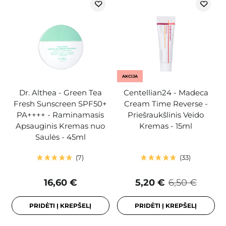
AKCIJA
Dr. Althea - Green Tea
Centellian24 - Madeca
Fresh Sunscreen SPF50+
Cream Time Reverse -
PA++++ - Raminamasis
Priešraukšlinis Veido
Apsauginis Kremas nuo
Kremas - 15ml
Saulės - 45ml
7
33
16,60 €
5,20 €
6,50 €
PRIDĖTI Į KREPŠELĮ
PRIDĖTI Į KREPŠELĮ