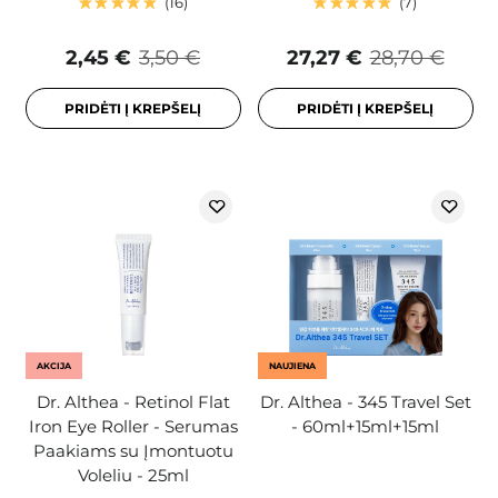
16
7
2,45 €
3,50 €
27,27 €
28,70 €
PRIDĖTI Į KREPŠELĮ
PRIDĖTI Į KREPŠELĮ
AKCIJA
NAUJIENA
Dr. Althea - Retinol Flat
Dr. Althea - 345 Travel Set
Iron Eye Roller - Serumas
- 60ml+15ml+15ml
Paakiams su Įmontuotu
Voleliu - 25ml