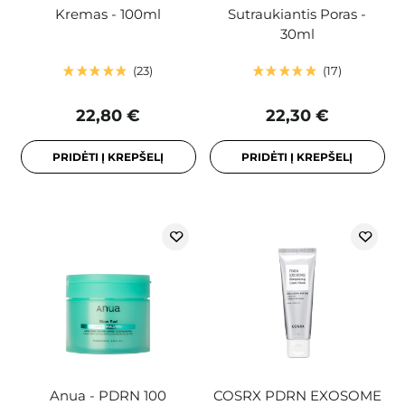
Kremas - 100ml
Sutraukiantis Poras -
30ml
23
17
22,80 €
22,30 €
PRIDĖTI Į KREPŠELĮ
PRIDĖTI Į KREPŠELĮ
Anua - PDRN 100
COSRX PDRN EXOSOME