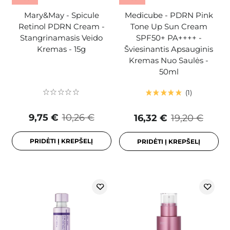
Mary&May - Spicule
Medicube - PDRN Pink
Retinol PDRN Cream -
Tone Up Sun Cream
Stangrinamasis Veido
SPF50+ PA++++ -
Kremas - 15g
Šviesinantis Apsauginis
Kremas Nuo Saulės -
50ml
1
9,75 €
10,26 €
16,32 €
19,20 €
PRIDĖTI Į KREPŠELĮ
PRIDĖTI Į KREPŠELĮ