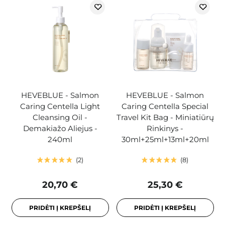
HEVEBLUE - Salmon
HEVEBLUE - Salmon
Caring Centella Light
Caring Centella Special
Cleansing Oil -
Travel Kit Bag - Miniatiūrų
Demakiažo Aliejus -
Rinkinys -
240ml
30ml+25ml+13ml+20ml
2
8
20,70 €
25,30 €
PRIDĖTI Į KREPŠELĮ
PRIDĖTI Į KREPŠELĮ