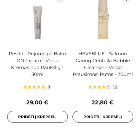
Pestlo - Rejurecipe Baku
HEVEBLUE - Salmon
DN Cream - Veido
Caring Centella Bubble
Kremas nuo Raukšlių -
Cleanser - Veido
30ml
Prausimosi Putos - 200ml
1
3
29,00 €
22,80 €
PRIDĖTI Į KREPŠELĮ
PRIDĖTI Į KREPŠELĮ