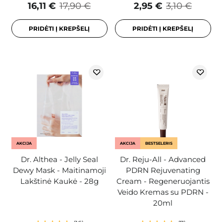
16,11 €
17,90 €
2,95 €
3,10 €
PRIDĖTI Į KREPŠELĮ
PRIDĖTI Į KREPŠELĮ
AKCIJA
AKCIJA
BESTSELERIS
Dr. Althea - Jelly Seal
Dr. Reju-All - Advanced
Dewy Mask - Maitinamoji
PDRN Rejuvenating
Lakštinė Kaukė - 28g
Cream - Regeneruojantis
Veido Kremas su PDRN -
20ml