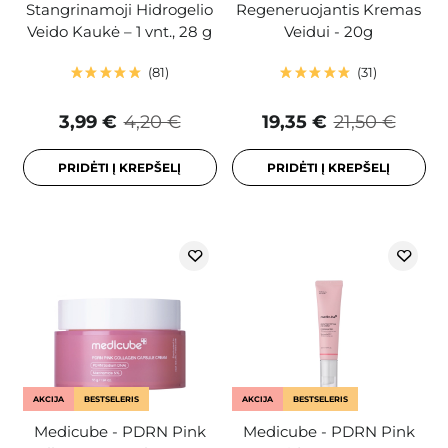
Stangrinamoji Hidrogelio
Regeneruojantis Kremas
Veido Kaukė – 1 vnt., 28 g
Veidui - 20g
81
31
3,99 €
4,20 €
19,35 €
21,50 €
PRIDĖTI Į KREPŠELĮ
PRIDĖTI Į KREPŠELĮ
AKCIJA
BESTSELERIS
AKCIJA
BESTSELERIS
Medicube - PDRN Pink
Medicube - PDRN Pink