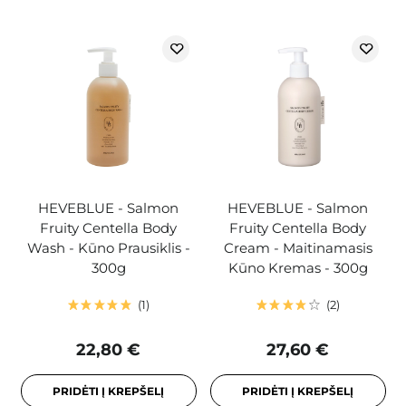
HEVEBLUE - Salmon
HEVEBLUE - Salmon
Fruity Centella Body
Fruity Centella Body
Wash - Kūno Prausiklis -
Cream - Maitinamasis
300g
Kūno Kremas - 300g
1
2
22,80 €
27,60 €
PRIDĖTI Į KREPŠELĮ
PRIDĖTI Į KREPŠELĮ