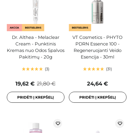
AKCIJA
BESTSELERIS
BESTSELERIS
Dr. Althea - Melaclear
VT Cosmetics - PHYTO
Cream - Punktinis
PDRN Essence 100 -
Kremas nuo Odos Spalvos
Regeneruojanti Veido
Pakitimų - 20g
Esencija - 30ml
3
31
19,62 €
21,80 €
24,64 €
PRIDĖTI Į KREPŠELĮ
PRIDĖTI Į KREPŠELĮ