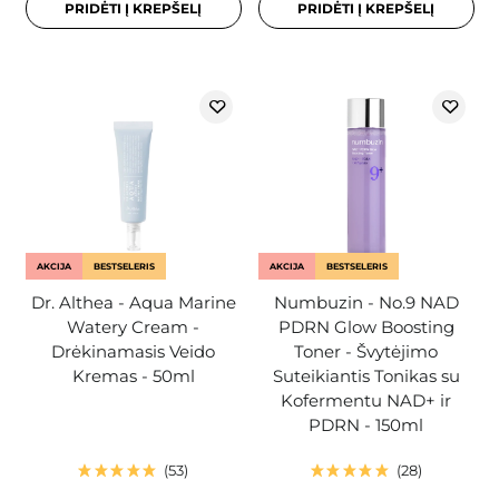
PRIDĖTI Į KREPŠELĮ
PRIDĖTI Į KREPŠELĮ
AKCIJA
BESTSELERIS
AKCIJA
BESTSELERIS
Dr. Althea - Aqua Marine
Numbuzin - No.9 NAD
Watery Cream -
PDRN Glow Boosting
Drėkinamasis Veido
Toner - Švytėjimo
Kremas - 50ml
Suteikiantis Tonikas su
Kofermentu NAD+ ir
PDRN - 150ml
53
28