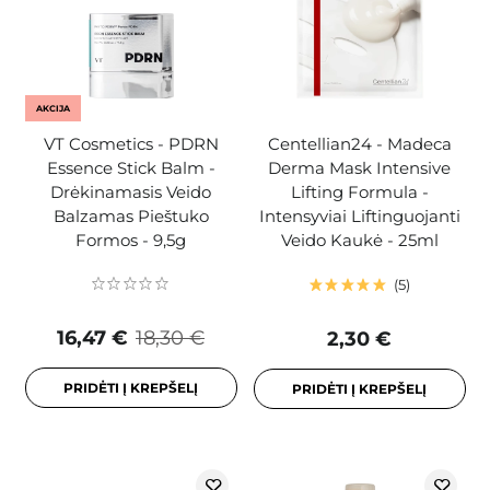
AKCIJA
VT Cosmetics - PDRN
Centellian24 - Madeca
Essence Stick Balm -
Derma Mask Intensive
Drėkinamasis Veido
Lifting Formula -
Balzamas Pieštuko
Intensyviai Liftinguojanti
Formos - 9,5g
Veido Kaukė - 25ml
5
16,47 €
18,30 €
2,30 €
PRIDĖTI Į KREPŠELĮ
PRIDĖTI Į KREPŠELĮ