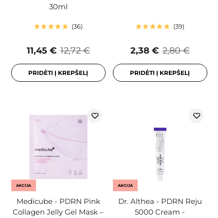
30ml
36
39
11,45 €
12,72 €
2,38 €
2,80 €
PRIDĖTI Į KREPŠELĮ
PRIDĖTI Į KREPŠELĮ
AKCIJA
AKCIJA
Medicube - PDRN Pink
Dr. Althea - PDRN Reju
Collagen Jelly Gel Mask –
5000 Cream -