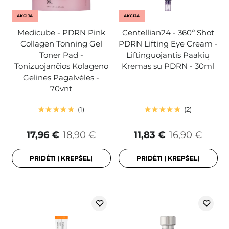
AKCIJA
AKCIJA
Medicube - PDRN Pink
Centellian24 - 360º Shot
Collagen Tonning Gel
PDRN Lifting Eye Cream -
Toner Pad -
Liftinguojantis Paakių
Tonizuojančios Kolageno
Kremas su PDRN - 30ml
Gelinės Pagalvėlės -
70vnt
1
2
17,96 €
18,90 €
11,83 €
16,90 €
PRIDĖTI Į KREPŠELĮ
PRIDĖTI Į KREPŠELĮ