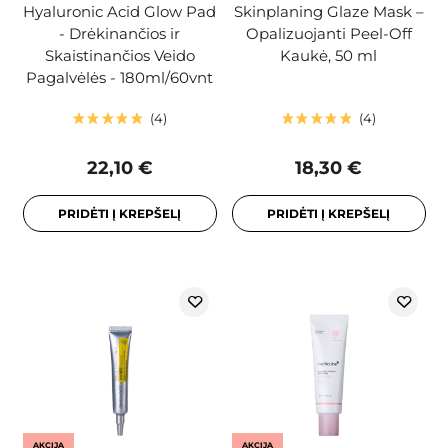
Hyaluronic Acid Glow Pad
Skinplaning Glaze Mask –
- Drėkinančios ir
Opalizuojanti Peel-Off
Skaistinančios Veido
Kaukė, 50 ml
Pagalvėlės - 180ml/60vnt
4
4
22,10 €
18,30 €
PRIDĖTI Į KREPŠELĮ
PRIDĖTI Į KREPŠELĮ
AKCIJA
AKCIJA