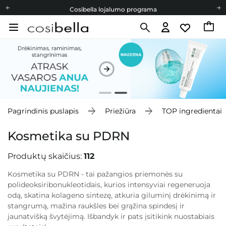
Cosibella lojalumo programa
Nemokamas pristatymas nuo 40,00 €
Dovanų Kortelės
Cosibella lojalumo programa
Nemokamas pristatymas nuo 40,00 €
Dovanų Kortelės
Pagrindinis puslapis
Priežiūra
TOP ingredientai
Kosmetika su PDRN
Produktų skaičius:
112
Kosmetika su PDRN - tai pažangios priemonės su
polideoksiribonukleotidais, kurios intensyviai regeneruoja
odą, skatina kolageno sintezę, atkuria giluminį drėkinimą ir
stangrumą, mažina raukšles bei grąžina spindesį ir
jaunatvišką švytėjimą. Išbandyk ir pats įsitikink nuostabiais