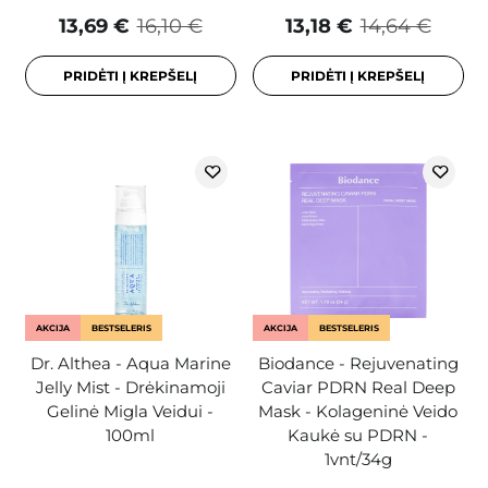
13,69 €
16,10 €
13,18 €
14,64 €
PRIDĖTI Į KREPŠELĮ
PRIDĖTI Į KREPŠELĮ
AKCIJA
BESTSELERIS
AKCIJA
BESTSELERIS
Dr. Althea - Aqua Marine
Biodance - Rejuvenating
Jelly Mist - Drėkinamoji
Caviar PDRN Real Deep
Gelinė Migla Veidui -
Mask - Kolageninė Veido
100ml
Kaukė su PDRN -
1vnt/34g