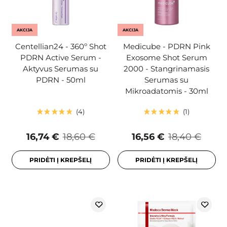
AKCIJA
AKCIJA
Centellian24 - 360º Shot
Medicube - PDRN Pink
PDRN Active Serum -
Exosome Shot Serum
Aktyvus Serumas su
2000 - Stangrinamasis
PDRN - 50ml
Serumas su
Mikroadatomis - 30ml
4
1
16,74 €
18,60 €
16,56 €
18,40 €
PRIDĖTI Į KREPŠELĮ
PRIDĖTI Į KREPŠELĮ