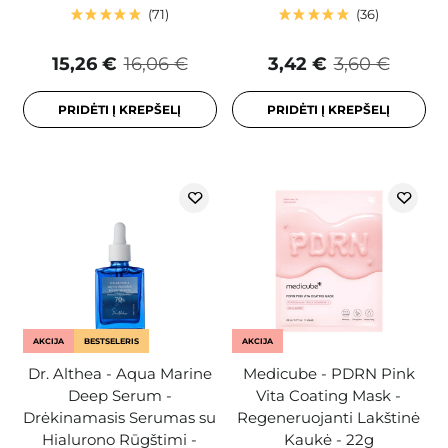
71
36
15,26 €
16,06 €
3,42 €
3,60 €
PRIDĖTI Į KREPŠELĮ
PRIDĖTI Į KREPŠELĮ
AKCIJA
BESTSELERIS
AKCIJA
Dr. Althea - Aqua Marine
Medicube - PDRN Pink
Deep Serum -
Vita Coating Mask -
Drėkinamasis Serumas su
Regeneruojanti Lakštinė
Hialurono Rūgštimi -
Kaukė - 22g