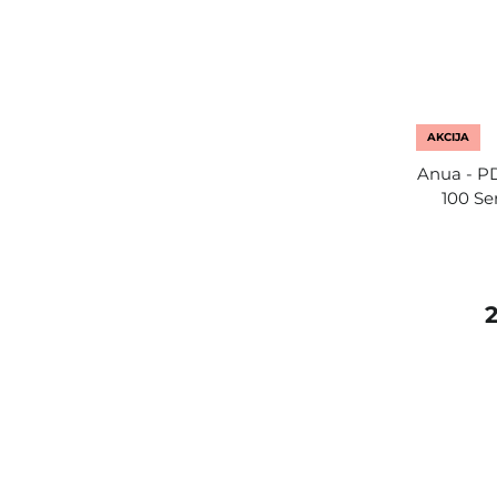
AKCIJA
Anua - P
100 Se