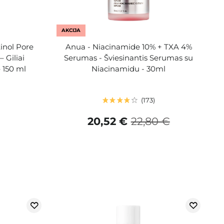
AKCIJA
inol Pore
Anua - Niacinamide 10% + TXA 4%
 Giliai
Serumas - Šviesinantis Serumas su
 150 ml
Niacinamidu - 30ml
173
20,52 €
22,80 €