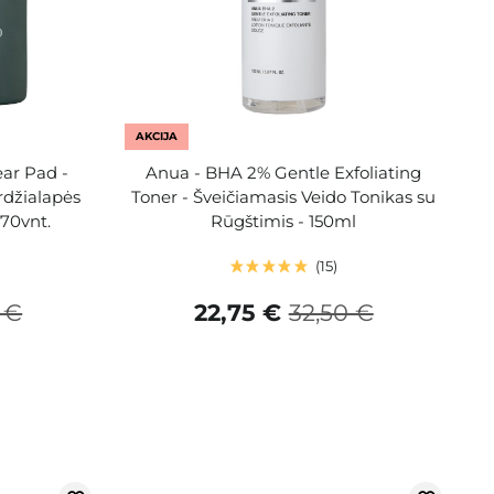
AKCIJA
ear Pad -
Anua - BHA 2% Gentle Exfoliating
rdžialapės
Toner - Šveičiamasis Veido Tonikas su
 70vnt.
Rūgštimis - 150ml
15
 €
22,75 €
32,50 €