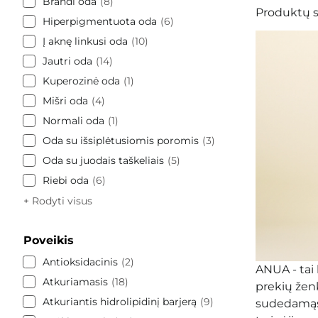
Brandi oda
8
Produktų s
Hiperpigmentuota oda
6
Į aknę linkusi oda
10
Jautri oda
14
Kuperozinė oda
1
Mišri oda
4
Normali oda
1
Oda su išsiplėtusiomis poromis
3
Oda su juodais taškeliais
5
Riebi oda
6
+ Rodyti visus
Poveikis
Antioksidacinis
2
ANUA
- tai
Atkuriamasis
18
prekių ženk
Atkuriantis hidrolipidinį barjerą
9
sudedamąsia