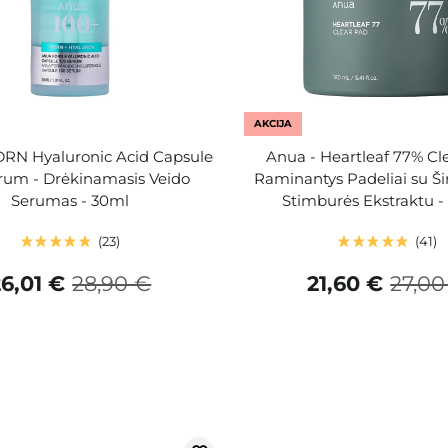
AKCIJA
DRN Hyaluronic Acid Capsule
Anua - Heartleaf 77% Cl
rum - Drėkinamasis Veido
Raminantys Padeliai su Ši
Serumas - 30ml
Stimburės Ekstraktu -
23
41
26,01 €
28,90 €
21,60 €
27,00