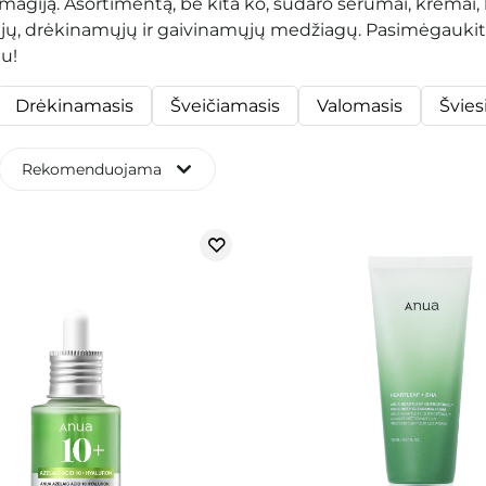
magiją. Asortimentą, be kita ko, sudaro serumai, kremai, k
ų, drėkinamųjų ir gaivinamųjų medžiagų. Pasimėgaukite 
u!
Drėkinamasis
Šveičiamasis
Valomasis
Švies
Rekomenduojama