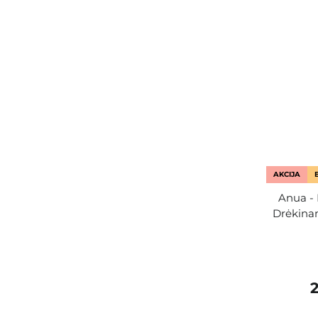
AKCIJA
Anua - 
Drėkinam