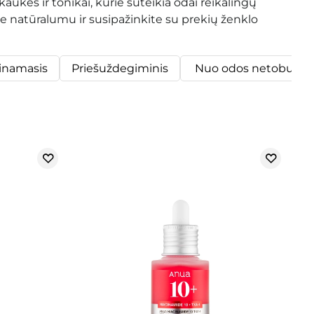
aukės ir tonikai, kurie suteikia odai reikalingų
natūralumu ir susipažinkite su prekių ženklo
inamasis
Priešuždegiminis
Nuo odos netobulu