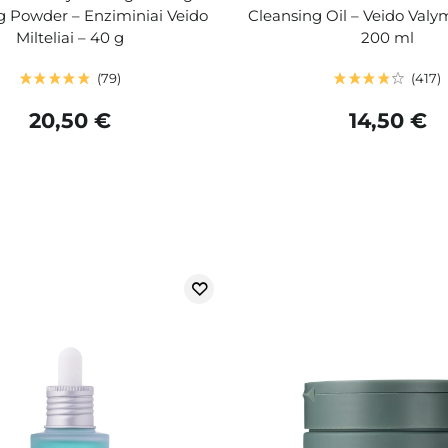
g Powder – Enziminiai Veido
Cleansing Oil – Veido Valym
Milteliai – 40 g
200 ml
79
417
20,50 €
14,50 €