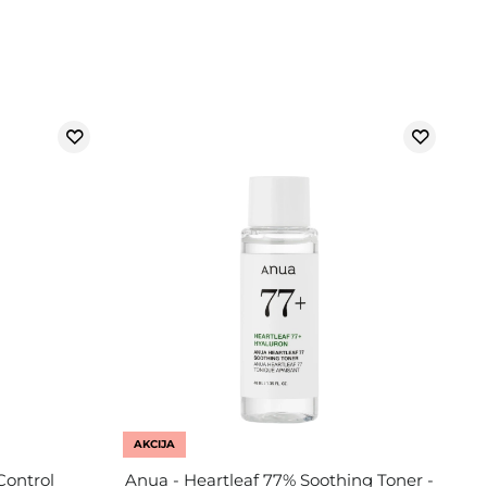
AKCIJA
Control
Anua - Heartleaf 77% Soothing Toner -