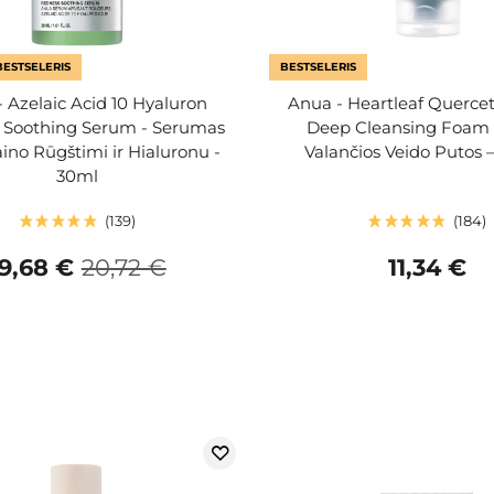
BESTSELERIS
BESTSELERIS
 Azelaic Acid 10 Hyaluron
Anua - Heartleaf Quercet
 Soothing Serum - Serumas
Deep Cleansing Foam –
ino Rūgštimi ir Hialuronu -
Valančios Veido Putos –
30ml
139
184
19,68 €
20,72 €
11,34 €