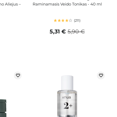
o Aliejus –
Raminamasis Veido Tonikas - 40 ml
211
5,31 €
5,90 €