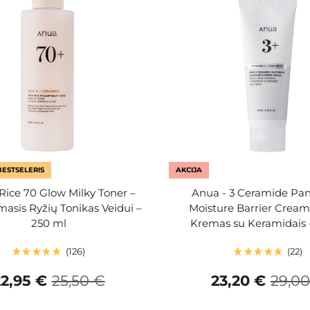
BESTSELERIS
AKCIJA
Rice 70 Glow Milky Toner –
Anua - 3 Ceramide Pa
asis Ryžių Tonikas Veidui –
Moisture Barrier Cream
250 ml
Kremas su Keramidais 
126
22
22,95 €
25,50 €
23,20 €
29,00