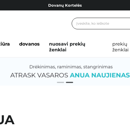
Cosibella lojalumo programa
Nemokamas pristatymas nuo 40,00 €
Dovanų Kortelės
žiūra
dovanos
nuosavi prekių
prekių
ženklai
ženklai
UA