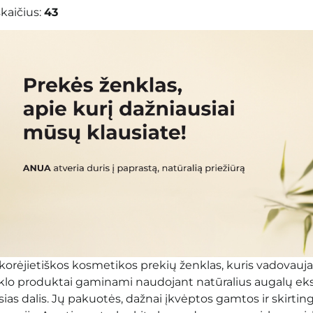
kaičius:
43
 korėjietiškos kosmetikos prekių ženklas, kuris vadovaujasi
lo produktai gaminami naudojant natūralius augalų ekstra
s dalis. Jų pakuotės, dažnai įkvėptos gamtos ir skirtingų