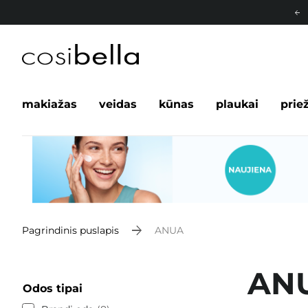
makiažas
veidas
kūnas
plaukai
prie
Pagrindinis puslapis
ANUA
AN
Odos tipai