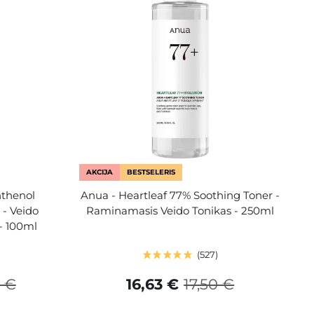
AKCIJA
BESTSELERIS
nthenol
Anua - Heartleaf 77% Soothing Toner -
 - Veido
Raminamasis Veido Tonikas - 250ml
- 100ml
527
 €
16,63 €
17,50 €