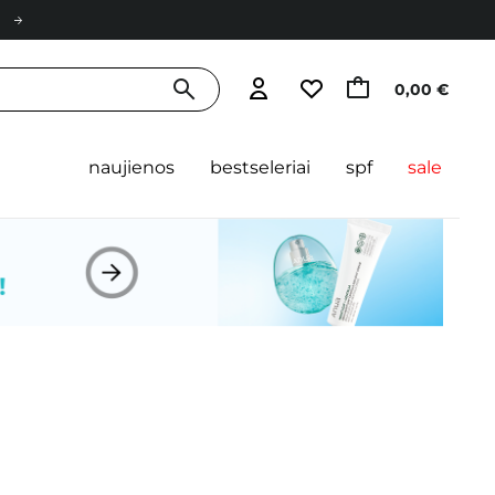
0,00 €
naujienos
bestseleriai
spf
sale