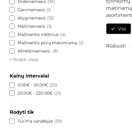
tyrinėjimų 
Drėkinamasis
36
maitinamųj
Gaivinamasis
1
asortiment
Išlyginamasis
12
Maitinamasis
3
Visi
Mažinantis inkštirus
4
Mažinantis porų matomumą
2
Rūšiuoti
Minkštinamasis
8
+ Rodyti visus
Kainų intervalai
0.00€ - 20.00€
22
20.00€ - 220.00€
21
Rodyti tik
Turima sandėlyje
39