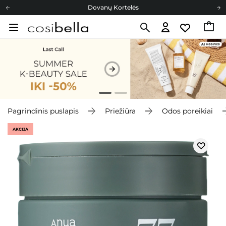
Dovanų Kortelės
Cosibella lojalumo programa
Nemokamas pristatymas nuo 40,00 €
Dovanų Kortelės
Pagrindinis puslapis
Priežiūra
Odos poreikiai
AKCIJA