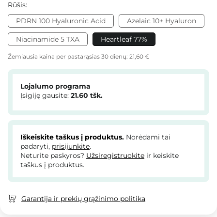
Rūšis:
PDRN 100 Hyaluronic Acid
Azelaic 10+ Hyaluron
Niacinamide 5 TXA
Heartleaf 77%
Žemiausia kaina per pastarąsias 30 dienų:
21,60 €
Lojalumo programa
Įsigiję gausite:
21.60
tšk.
Iškeiskite taškus į produktus.
Norėdami tai
padaryti,
prisijunkite
.
Neturite paskyros?
Užsiregistruokite
ir keiskite
taškus į produktus.
Garantija ir prekių grąžinimo politika