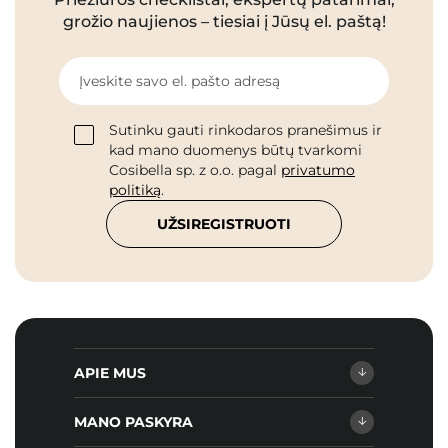
grožio naujienos – tiesiai į Jūsų el. paštą!
Įveskite savo el. pašto adresą
Sutinku gauti rinkodaros pranešimus ir
kad mano duomenys būtų tvarkomi
Cosibella sp. z o.o. pagal
privatumo
politiką
.
UŽSIREGISTRUOTI
APIE MUS
MANO PASKYRA