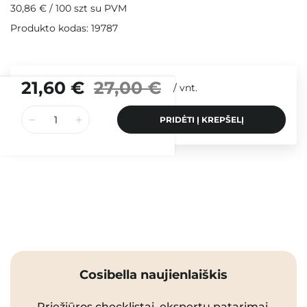
30,86 €
/
100 szt
su PVM
Produkto kodas: 19787
21,60 €
27,00 €
/
vnt.
PRIDĖTI Į KREPŠELĮ
Cosibella naujienlaiškis
Priežiūros checklistai, ekspertų patarimai,