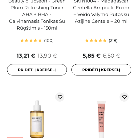
Beauty of Joseon - Green
SKIN1004 - Madagascar
Plum Refreshing Toner
Centella Ampoule Foam
AHA + BHA -
– Veido Valymo Putos su
Gaivinamasis Tonikas Su
Azijine Centele – 20 ml
Rūgštimis - 150ml
100
218
13,21 €
13,90 €
5,85 €
6,50 €
PRIDĖTI Į KREPŠELĮ
PRIDĖTI Į KREPŠELĮ