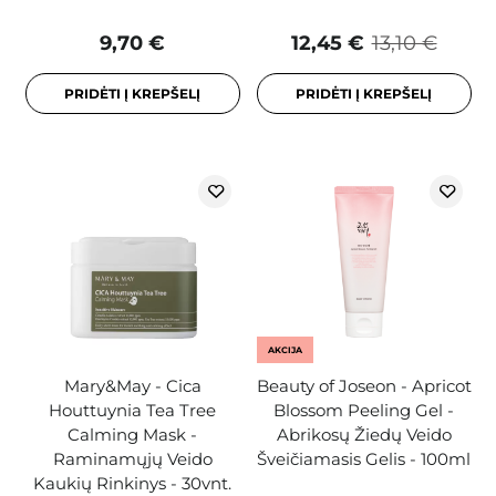
9,70 €
12,45 €
13,10 €
PRIDĖTI Į KREPŠELĮ
PRIDĖTI Į KREPŠELĮ
AKCIJA
Mary&May - Cica
Beauty of Joseon - Apricot
Houttuynia Tea Tree
Blossom Peeling Gel -
Calming Mask -
Abrikosų Žiedų Veido
Raminamųjų Veido
Šveičiamasis Gelis - 100ml
Kaukių Rinkinys - 30vnt.