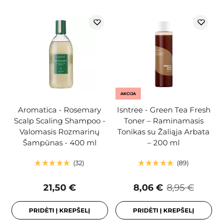
AKCIJA
Aromatica - Rosemary
Isntree - Green Tea Fresh
Scalp Scaling Shampoo -
Toner – Raminamasis
Valomasis Rozmarinų
Tonikas su Žaliąja Arbata
Šampūnas - 400 ml
– 200 ml
32
89
21,50 €
8,06 €
8,95 €
PRIDĖTI Į KREPŠELĮ
PRIDĖTI Į KREPŠELĮ