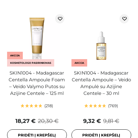
AKCIJA
KOSMETOLOGO PASIRINKIMAS
AKCIJA
SKIN1004 - Madagascar
SKIN1004 - Madagascar
Centella Ampoule Foam
Centella Ampoule – Veido
– Veido Valymo Putos su
Ampulė su Azijine
Azijine Centele – 125 ml
Centele – 30 ml
218
769
18,27 €
20,30 €
9,32 €
9,81 €
PRIDĖTI Į KREPŠELĮ
PRIDĖTI Į KREPŠELĮ