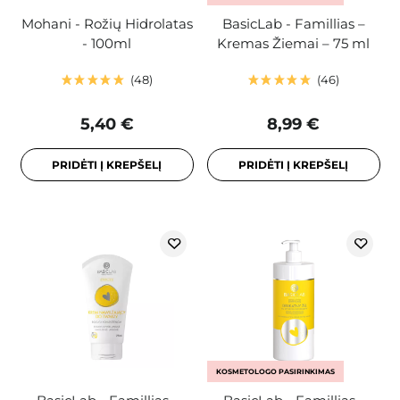
Mohani - Rožių Hidrolatas
BasicLab - Famillias –
- 100ml
Kremas Žiemai – 75 ml
48
46
5,40 €
8,99 €
PRIDĖTI Į KREPŠELĮ
PRIDĖTI Į KREPŠELĮ
KOSMETOLOGO PASIRINKIMAS