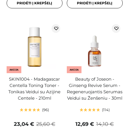
PRIDĖTI Į KREPŠELĮ
PRIDĖTI Į KREPŠELĮ
AKCIJA
AKCIJA
SKIN1004 - Madagascar
Beauty of Joseon -
Centella Toning Toner -
Ginseng Revive Serum -
Tonikas Veidui su Azijine
Regeneruojantis Serumas
Centele - 210ml
Veidui su Ženšeniu - 30ml
96
114
23,04 €
25,60 €
12,69 €
14,10 €