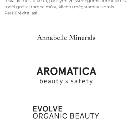
reikalavimus, o be to, pasižymi veiksmingomis formulėmis,
todėl greitai tampa mūsų klientų mėgstamiausiomis.
Peržiūrėkite jas!