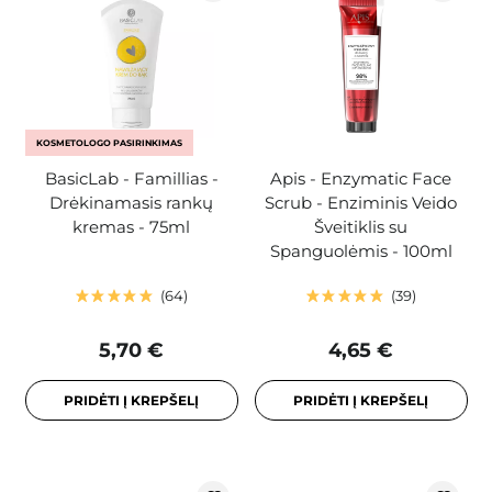
KOSMETOLOGO PASIRINKIMAS
BasicLab - Famillias -
Apis - Enzymatic Face
Drėkinamasis rankų
Scrub - Enziminis Veido
kremas - 75ml
Šveitiklis su
Spanguolėmis - 100ml
64
39
5,70 €
4,65 €
PRIDĖTI Į KREPŠELĮ
PRIDĖTI Į KREPŠELĮ