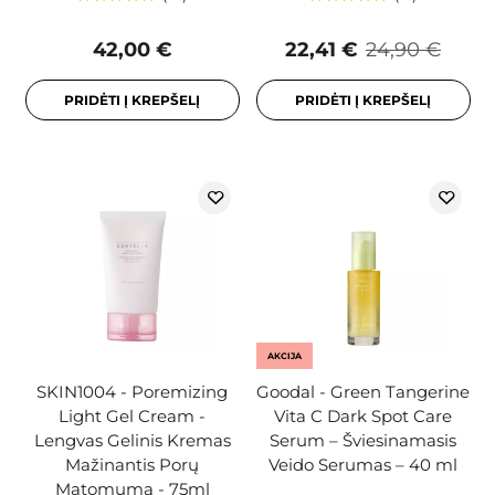
42,00 €
22,41 €
24,90 €
PRIDĖTI Į KREPŠELĮ
PRIDĖTI Į KREPŠELĮ
AKCIJA
SKIN1004 - Poremizing
Goodal - Green Tangerine
Light Gel Cream -
Vita C Dark Spot Care
Lengvas Gelinis Kremas
Serum – Šviesinamasis
Mažinantis Porų
Veido Serumas – 40 ml
Matomumą - 75ml