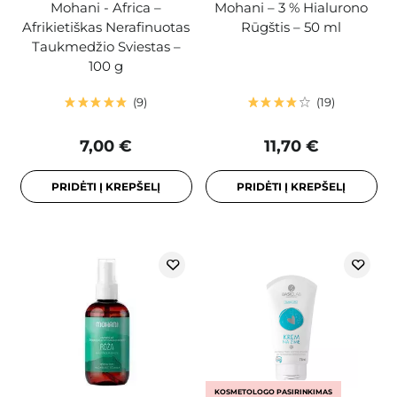
Mohani - Africa –
Mohani – 3 % Hialurono
Afrikietiškas Nerafinuotas
Rūgštis – 50 ml
Taukmedžio Sviestas –
100 g
9
19
7,00 €
11,70 €
PRIDĖTI Į KREPŠELĮ
PRIDĖTI Į KREPŠELĮ
KOSMETOLOGO PASIRINKIMAS