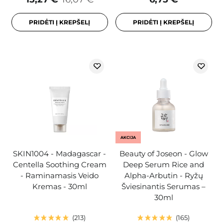
PRIDĖTI Į KREPŠELĮ
PRIDĖTI Į KREPŠELĮ
AKCIJA
SKIN1004 - Madagascar -
Beauty of Joseon - Glow
Centella Soothing Cream
Deep Serum Rice and
- Raminamasis Veido
Alpha-Arbutin - Ryžų
Kremas - 30ml
Šviesinantis Serumas –
30ml
213
165