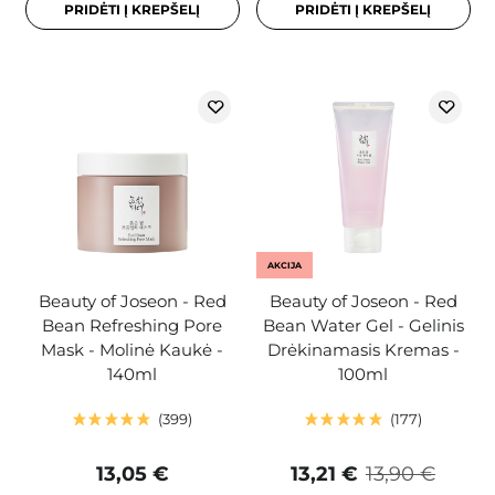
PRIDĖTI Į KREPŠELĮ
PRIDĖTI Į KREPŠELĮ
AKCIJA
Beauty of Joseon - Red
Beauty of Joseon - Red
Bean Refreshing Pore
Bean Water Gel - Gelinis
Mask - Molinė Kaukė -
Drėkinamasis Kremas -
140ml
100ml
399
177
13,05 €
13,21 €
13,90 €