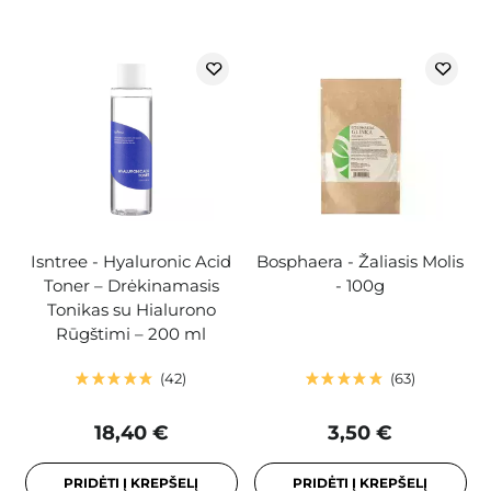
Isntree - Hyaluronic Acid
Bosphaera - Žaliasis Molis
Toner – Drėkinamasis
- 100g
Tonikas su Hialurono
Rūgštimi – 200 ml
42
63
18,40 €
3,50 €
PRIDĖTI Į KREPŠELĮ
PRIDĖTI Į KREPŠELĮ