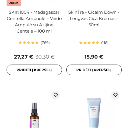
AKCIJA
SKIN1004 - Madagascar
SkinTra - Cicalm Down -
Centella Ampoule – Veido
Lengvas Cica Kremas -
Ampulė su Azijine
50ml
Centele – 100 ml
769
118
27,27 €
30,30 €
15,90 €
PRIDĖTI Į KREPŠELĮ
PRIDĖTI Į KREPŠELĮ