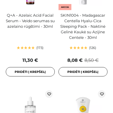
AKCIJA
Q+A - Azelaic Acid Facial
SKIN1004 - Madagascar
Serum - Veido serumas su
Centella Hyalu-Cica
azelaino rūgštimi - 30ml
Sleeping Pack - Naktinė
Gelinė Kaukė su Azijine
Centele - 30ml
173
126
11,30 €
8,08 €
8,50 €
PRIDĖTI Į KREPŠELĮ
PRIDĖTI Į KREPŠELĮ