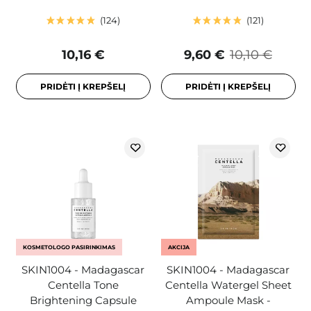
124
121
10,16 €
9,60 €
10,10 €
PRIDĖTI Į KREPŠELĮ
PRIDĖTI Į KREPŠELĮ
KOSMETOLOGO PASIRINKIMAS
AKCIJA
SKIN1004 - Madagascar
SKIN1004 - Madagascar
Centella Tone
Centella Watergel Sheet
Brightening Capsule
Ampoule Mask -