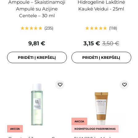
Ampoule – Skaistinamoji
Hidrogelinė Lakštinė
Ampulė su Azijine
Kaukė Veidui - 25ml
Centele – 30 ml
235
118
9,81 €
3,15 €
3,50 €
PRIDĖTI Į KREPŠELĮ
PRIDĖTI Į KREPŠELĮ
AKCIJA
AKCIJA
KOSMETOLOGO PASIRINKIMAS