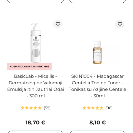
KOSMETOLOGO PASIRINKIMAS
BasicLab - Micellis -
SKIN1004 - Madagascar
Dermatologinė Valomoji
Centella Toning Toner -
Emulsija itin Jautriai Odai
Tonikas su Azijine Centele
- 300 ml
- 30ml
59
96
18,70 €
8,10 €