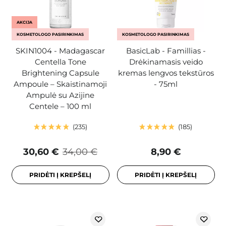
AKCIJA
KOSMETOLOGO PASIRINKIMAS
KOSMETOLOGO PASIRINKIMAS
SKIN1004 - Madagascar
BasicLab - Famillias -
Centella Tone
Drėkinamasis veido
Brightening Capsule
kremas lengvos tekstūros
Ampoule – Skaistinamoji
- 75ml
Ampulė su Azijine
Centele – 100 ml
235
185
30,60 €
34,00 €
8,90 €
PRIDĖTI Į KREPŠELĮ
PRIDĖTI Į KREPŠELĮ