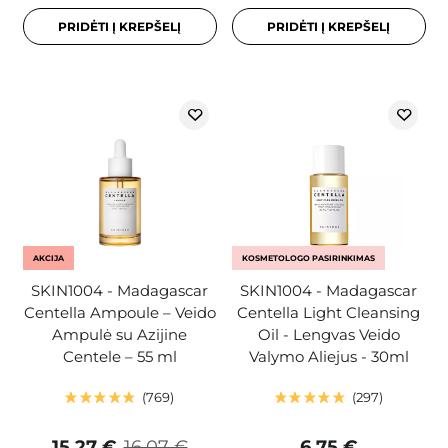
PRIDĖTI Į KREPŠELĮ
PRIDĖTI Į KREPŠELĮ
AKCIJA
KOSMETOLOGO PASIRINKIMAS
SKIN1004 - Madagascar
SKIN1004 - Madagascar
Centella Ampoule – Veido
Centella Light Cleansing
Ampulė su Azijine
Oil - Lengvas Veido
Centele – 55 ml
Valymo Aliejus - 30ml
769
297
15,27 €
16,07 €
6,75 €