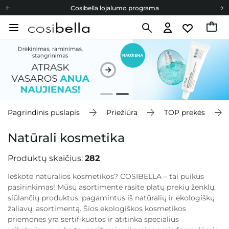
Cosibella lojalumo programa
Nemokamas pristatymas nuo 40,00 €
Dovanų Kortelės
Cosibella lojalumo programa
Nemokamas pristatymas nuo 40,00 €
Dovanų Kortelės
Pagrindinis puslapis
Priežiūra
TOP prekės
Natūrali kosmetika
Produktų skaičius:
282
Ieškote natūralios kosmetikos? COSIBELLA – tai puikus
pasirinkimas! Mūsų asortimente rasite platų prekių ženklų,
siūlančių produktus, pagamintus iš natūralių ir ekologiškų
žaliavų, asortimentą. Šios ekologiškos kosmetikos
priemonės yra sertifikuotos ir atitinka specialius