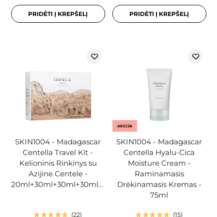
PRIDĖTI Į KREPŠELĮ
PRIDĖTI Į KREPŠELĮ
AKCIJA
SKIN1004 - Madagascar
SKIN1004 - Madagascar
Centella Travel Kit -
Centella Hyalu-Cica
Kelioninis Rinkinys su
Moisture Cream -
Azijine Centele -
Raminamasis
20ml+30ml+30ml+30ml+30ml
Drėkinamasis Kremas -
75ml
22
15