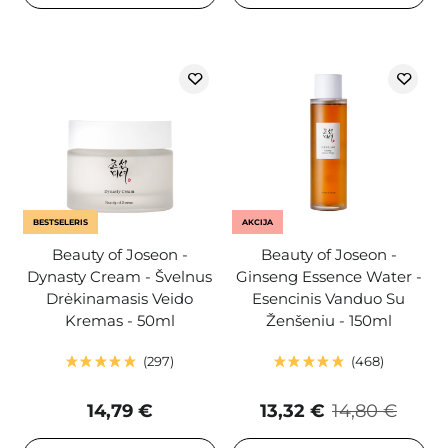
BESTSELERIS
AKCIJA
Beauty of Joseon -
Beauty of Joseon -
Dynasty Cream - Švelnus
Ginseng Essence Water -
Drėkinamasis Veido
Esencinis Vanduo Su
Kremas - 50ml
Ženšeniu - 150ml
297
468
14,79 €
13,32 €
14,80 €