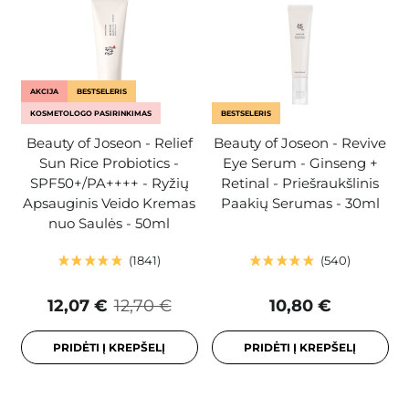
AKCIJA
BESTSELERIS
KOSMETOLOGO PASIRINKIMAS
BESTSELERIS
Beauty of Joseon - Relief
Beauty of Joseon - Revive
Sun Rice Probiotics -
Eye Serum - Ginseng +
SPF50+/PA++++ - Ryžių
Retinal - Priešraukšlinis
Apsauginis Veido Kremas
Paakių Serumas - 30ml
nuo Saulės - 50ml
1841
540
12,07 €
12,70 €
10,80 €
PRIDĖTI Į KREPŠELĮ
PRIDĖTI Į KREPŠELĮ