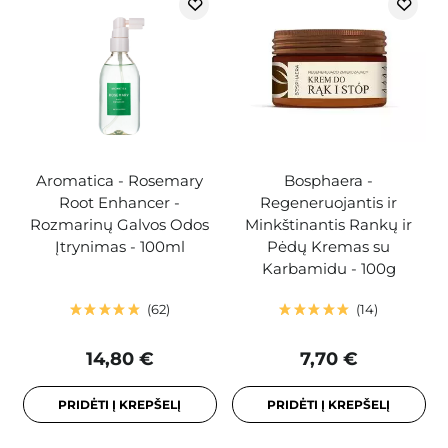
Aromatica - Rosemary
Bosphaera -
Root Enhancer -
Regeneruojantis ir
Rozmarinų Galvos Odos
Minkštinantis Rankų ir
Įtrynimas - 100ml
Pėdų Kremas su
Karbamidu - 100g
62
14
14,80 €
7,70 €
PRIDĖTI Į KREPŠELĮ
PRIDĖTI Į KREPŠELĮ