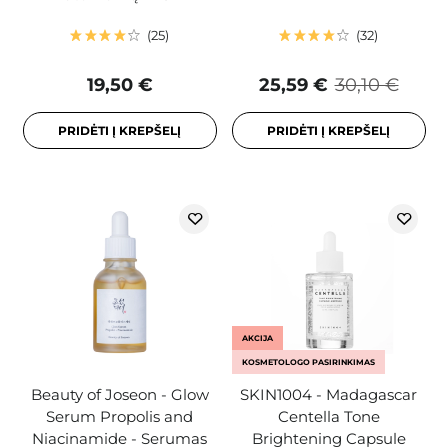
25
32
19,50 €
25,59 €
30,10 €
PRIDĖTI Į KREPŠELĮ
PRIDĖTI Į KREPŠELĮ
AKCIJA
KOSMETOLOGO PASIRINKIMAS
Beauty of Joseon - Glow
SKIN1004 - Madagascar
Serum Propolis and
Centella Tone
Niacinamide - Serumas
Brightening Capsule