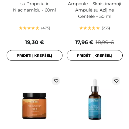
su Propoliu ir
Ampoule – Skaistinamoji
Niacinamidu - 60ml
Ampulė su Azijine
Centele – 50 ml
475
235
19,30 €
17,96 €
18,90 €
PRIDĖTI Į KREPŠELĮ
PRIDĖTI Į KREPŠELĮ