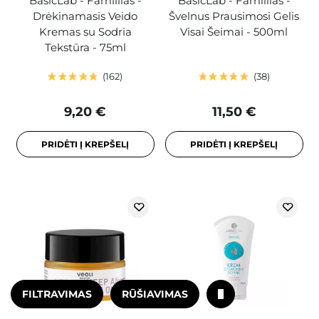
BasicLab - Famillias -
BasicLab - Famillias -
Drėkinamasis Veido
Švelnus Prausimosi Gelis
Kremas su Sodria
Visai Šeimai - 500ml
Tekstūra - 75ml
162
38
9,20 €
11,50 €
PRIDĖTI Į KREPŠELĮ
PRIDĖTI Į KREPŠELĮ
FILTRAVIMAS
RŪŠIAVIMAS