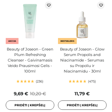
AKCIJA
BESTSELERIS
Beauty of Joseon - Green
Beauty of Joseon - Glow
Plum Refreshing
Serum Propolis and
Cleanser - Gaivinamasis
Niacinamide - Serumas
Veido Prausimosi Gelis -
su Propoliu ir
100ml
Niacinamidu - 30ml
236
475
9,69 €
10,20 €
11,79 €
PRIDĖTI Į KREPŠELĮ
PRIDĖTI Į KREPŠELĮ