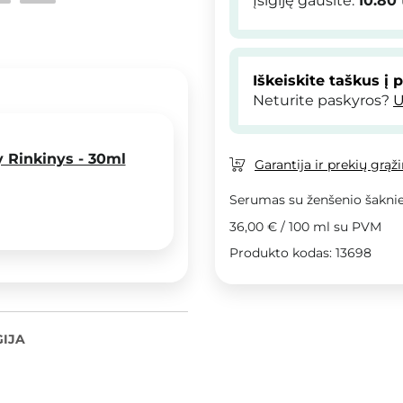
Įsigiję gausite:
10.80
Iškeiskite taškus į 
Neturite paskyros?
U
y Rinkinys - 30ml
Garantija ir prekių grąž
Serumas su ženšenio šaknies
36,00 €
/
100 ml
su PVM
Produkto kodas: 13698
IJA