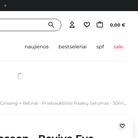
0,00 €
naujienos
bestseleriai
spf
sale
Ginseng + Retinal - Priešraukšlinis Paakių Serumas - 30ml