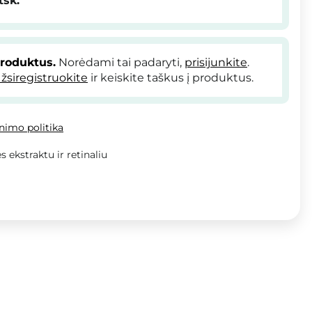
tšk.
produktus.
Norėdami tai padaryti,
prisijunkite
.
žsiregistruokite
ir keiskite taškus į produktus.
inimo politika
 ekstraktu ir retinaliu