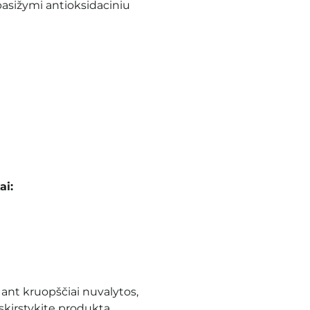
asižymi antioksidaciniu
ai:
ant kruopščiai nuvalytos,
skirstykite produktą,