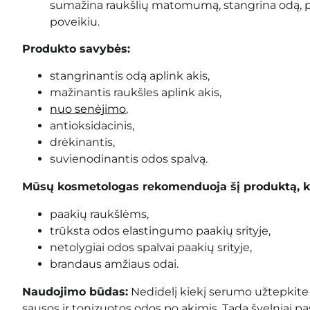
sumažina raukšlių matomumą, stangrina odą, p
poveikiu.
Produkto savybės:
stangrinantis odą aplink akis
,
mažinantis raukšles aplink akis
,
nuo senėjimo
,
antioksidacinis,
drėkinantis,
suvienodinantis odos spalvą.
Mūsų kosmetologas rekomenduoja šį produktą, k
paakių raukšlėms
,
trūksta odos elastingumo paakių srityje
,
netolygiai odos spalvai paakių srityje,
brandaus amžiaus odai.
Naudojimo būdas:
Nedidelį kiekį serumo užtepkite 
sausos ir tonizuotos odos po akimis. Tada švelniai pa