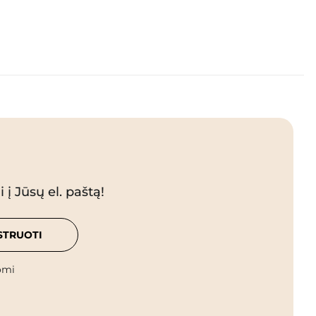
 į Jūsų el. paštą!
STRUOTI
omi