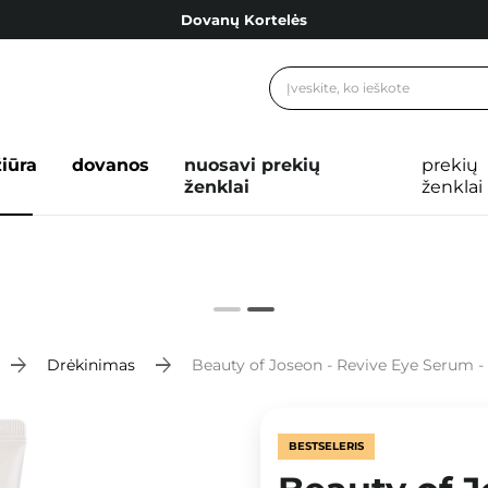
Dovanų Kortelės
Cosibella lojalumo programa
Nemokamas pristatymas nuo 40,00 €
Dovanų Kortelės
žiūra
dovanos
nuosavi prekių
prekių
ženklai
ženklai
Drėkinimas
Beauty of Joseon - Revive Eye Serum - 
BESTSELERIS