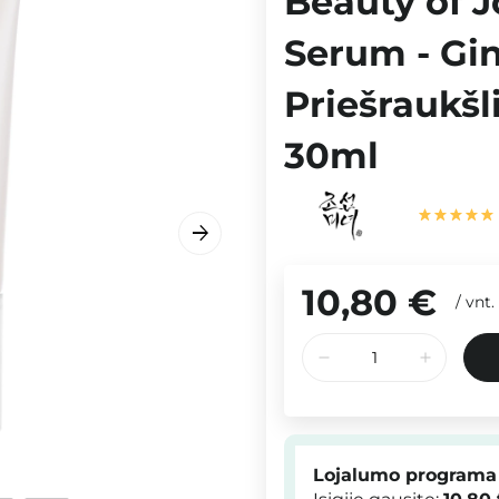
Beauty of J
Serum - Gin
Priešraukšl
30ml
10,80 €
/
vnt.
Lojalumo programa