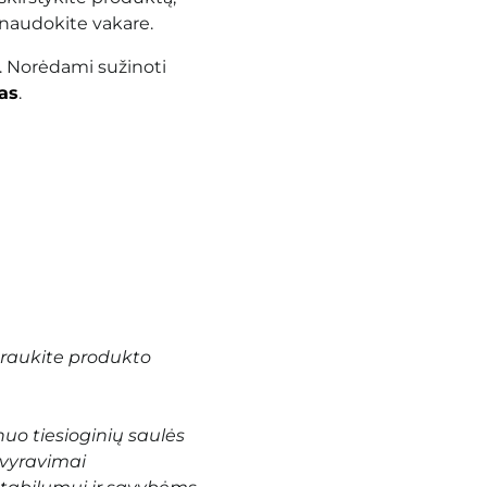
 naudokite vakare.
. Norėdami sužinoti
as
.
traukite produkto
uo tiesioginių saulės
svyravimai