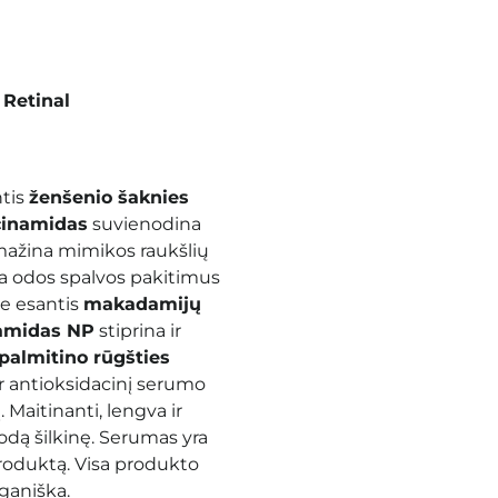
 Retinal
ntis
ženšenio šaknies
cinamidas
suvienodina
ažina mimikos raukšlių
a odos spalvos pakitimus
e esantis
makadamijų
amidas NP
stiprina ir
palmitino rūgšties
 ir antioksidacinį serumo
Maitinanti, lengva ir
 odą šilkinę. Serumas yra
roduktą. Visa produkto
eganiška.