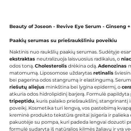
Beauty of Joseon - Revive Eye Serum - Ginseng +
Paakių serumas su priešraukšliniu poveikiu
Naktinis nuo raukšlių paakių serumas. Sudėtyje esa
ekstraktas
neutralizuoja laisvuosius radikalus, o
nia
odos toną.
Cholesterolis
drėkina odą.
Adenozinas
m
matomumą. Liposomose uždarytas
retinalis
šviesin
bei pagerina odos stangrumą ir elastingumą. Serum
riešutų aliejus
minkština bei lygina epidermį, o
cer
atkuria odos hidrolipidinį barjerą. Formulė papildyta
tripeptidu
, kuris palaiko priešraukšlinį, stangrinantį
poveikį. Kosmetika turi lengvą, vos pastebimą kvapą. 
kreminė produkto tekstūra greitai įsigeria ir palieka
pakuotėje su pompa, kuri padeda lengvai dozuoti p
formulė sudaryta iš natūralios kilmės žaliavų ir yra v