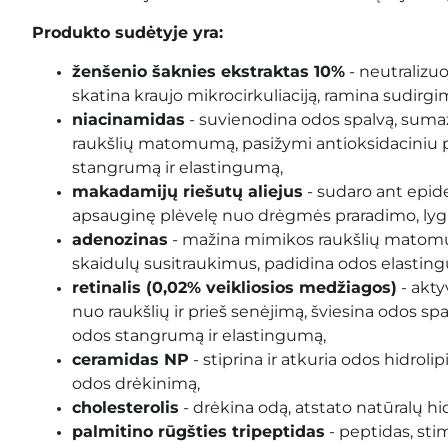
Produkto sudėtyje yra:
ženšenio šaknies ekstraktas 10%
- neutralizuo
skatina kraujo mikrocirkuliaciją, ramina sudirgi
niacinamidas
- suvienodina odos spalvą, sum
raukšlių matomumą, pasižymi antioksidaciniu p
stangrumą ir elastingumą,
makadamijų riešutų aliejus
- sudaro ant epid
apsauginę plėvelę nuo drėgmės praradimo, lygi
adenozinas
- mažina mimikos raukšlių mato
skaidulų susitraukimus, padidina odos elastin
retinalis (
0,02% veikliosios medžiagos)
- akty
nuo raukšlių ir prieš senėjimą, šviesina odos sp
odos stangrumą ir elastingumą,
ceramidas NP
- stiprina ir atkuria odos hidrolip
odos drėkinimą,
cholesterolis
- drėkina odą, atstato natūralų hid
palmitino rūgšties tripeptidas
- peptidas, sti