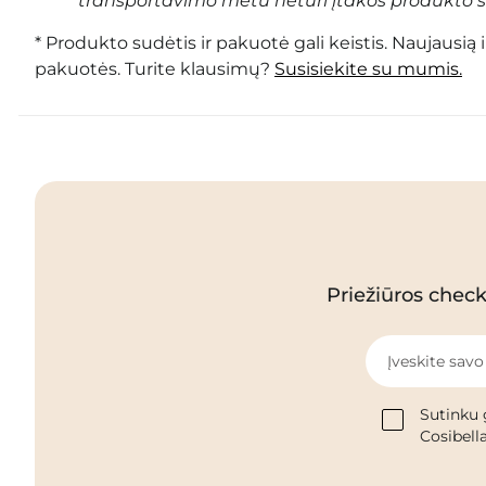
transportavimo metu neturi įtakos produkto s
* Produkto sudėtis ir pakuotė gali keistis. Naujausią 
pakuotės. Turite klausimų?
Susisiekite su mumis.
Priežiūros checkl
Įveskite savo
Sutinku 
Cosibella