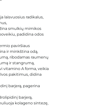
ja laisvuosius radikalus,
mus,
ažina smulkių mimikos
oveikiu, padidina odos
ermio paviršiaus
na ir minkština odą,
mumą, ribodamas raumenų
gumą ir stangrumą,
vi vitamino A forma, veikia
alvos pakitimus, didina
idinį barjerą, pagerina
rolipidinį barjerą,
muliuoja kolageno sintezę,