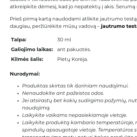
atkreipkite dėmesį, kad jo nepatektų į akis. Serumą
Prieš pirmą kartą naudodami atlikite jautrumo testą
daugiau, peržiūrėkite mūsų vadovą –
jautrumo test
Talpa:
30 ml
Galiojimo laikas:
ant pakuotės.
Kilmės šalis:
Pietų Korėja
.
Nurodymai:
Produktas skirtas tik išoriniam naudojimui.
Nenaudokite ant pažeistos odos.
Jei atsirastų bet kokių sudirgimo požymių, nu
naudojimą.
Laikykite vaikams nepasiekiamoje vietoje.
Laikykite produktą kambario temperatūroje, n
spindulių apsaugotoje vietoje. Temperatūros 