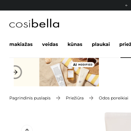
makiažas
veidas
kūnas
plaukai
prie
Pagrindinis puslapis
Priežiūra
Odos poreikiai