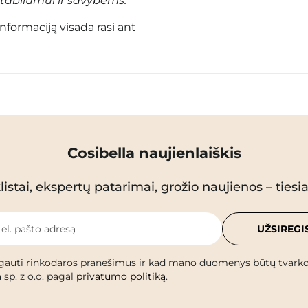
tabilumui ir savybėms.
informaciją visada rasi ant
Cosibella naujienlaiškis
istai, ekspertų patarimai, grožio naujienos – tiesiai
 el. pašto adresą
UŽSIREGI
gauti rinkodaros pranešimus ir kad mano duomenys būtų tvark
 sp. z o.o. pagal
privatumo politiką
.