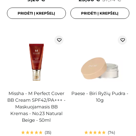
PRIDĖTI Į KREPŠELĮ
PRIDĖTI Į KREPŠELĮ
Missha - M Perfect Cover
Paese - Biri Ryžių Pudra -
BB Cream SPF42/PA+++ -
10g
Maskuojamasis BB
Kremas - No.23 Natural
Beige - 50ml
35
74