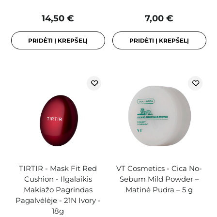
14,50 €
7,00 €
PRIDĖTI Į KREPŠELĮ
PRIDĖTI Į KREPŠELĮ
TIRTIR - Mask Fit Red
VT Cosmetics - Cica No-
Cushion - Ilgalaikis
Sebum Mild Powder –
Makiažo Pagrindas
Matinė Pudra – 5 g
Pagalvėlėje - 21N Ivory -
18g