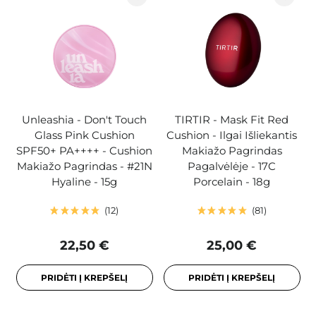
Unleashia - Don't Touch
TIRTIR - Mask Fit Red
Glass Pink Cushion
Cushion - Ilgai Išliekantis
SPF50+ PA++++ - Cushion
Makiažo Pagrindas
Makiažo Pagrindas - #21N
Pagalvėlėje - 17C
Hyaline - 15g
Porcelain - 18g
12
81
22,50 €
25,00 €
PRIDĖTI Į KREPŠELĮ
PRIDĖTI Į KREPŠELĮ