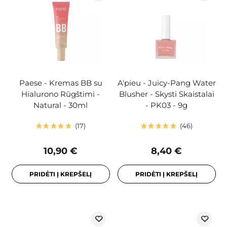
Paese - Kremas BB su
A'pieu - Juicy-Pang Water
Hialurono Rūgštimi -
Blusher - Skysti Skaistalai
Natural - 30ml
- PK03 - 9g
17
46
10,90 €
8,40 €
PRIDĖTI Į KREPŠELĮ
PRIDĖTI Į KREPŠELĮ