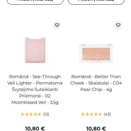
Rom&nd - See-Through
Rom&nd - Better Than
Veil Lighter - Permatoma
Cheek - Skaistalai - C04
Švytėjimo Suteikianti
Pear Chip - 4g
Priemonė - 02
Moonkissed Veil - 3,5g
12
43
10,80 €
10,80 €