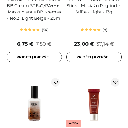
BB Cream SPF42/PA+++ -
Stick - Makiažo Pagrindas
Maskuojantis BB Kremas
Stifte - Light - 13g
- No.21 Light Beige - 20ml
54
8
6,75 €
7,50 €
23,00 €
37,14 €
PRIDĖTI Į KREPŠELĮ
PRIDĖTI Į KREPŠELĮ
AKCIJA