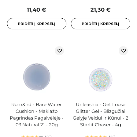
11,40 €
21,30 €
PRIDĖTI Į KREPŠELĮ
PRIDĖTI Į KREPŠELĮ
Rom&nd - Bare Water
Unleashia - Get Loose
Cushion - Makiažo
Glitter Gel - Blizgučiai
Pagrindas Pagalvėlėje -
Gelyje Veidui ir Kūnui - 2
03 Natural 21 - 20g
Starlit Chaser - 4g