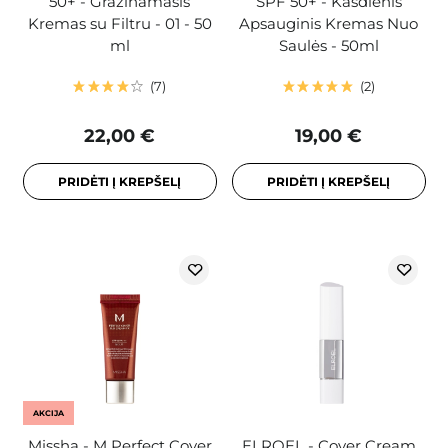
50+ - Gražinamasis
SPF 50+ - Kasdienis
Kremas su Filtru - 01 - 50
Apsauginis Kremas Nuo
ml
Saulės - 50ml
7
2
22,00 €
19,00 €
PRIDĖTI Į KREPŠELĮ
PRIDĖTI Į KREPŠELĮ
AKCIJA
Missha - M Perfect Cover
ELROEL - Cover Cream