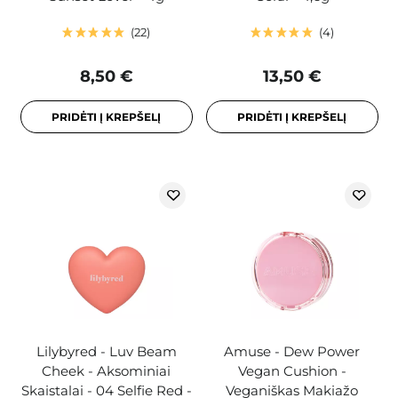
22
4
8,50 €
13,50 €
PRIDĖTI Į KREPŠELĮ
PRIDĖTI Į KREPŠELĮ
Lilybyred - Luv Beam
Amuse - Dew Power
Cheek - Aksominiai
Vegan Cushion -
Skaistalai - 04 Selfie Red -
Veganiškas Makiažo