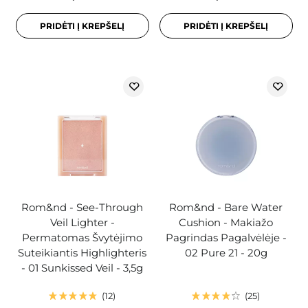
PRIDĖTI Į KREPŠELĮ
PRIDĖTI Į KREPŠELĮ
Rom&nd - See-Through
Rom&nd - Bare Water
Veil Lighter -
Cushion - Makiažo
Permatomas Švytėjimo
Pagrindas Pagalvėlėje -
Suteikiantis Highlighteris
02 Pure 21 - 20g
- 01 Sunkissed Veil - 3,5g
12
25