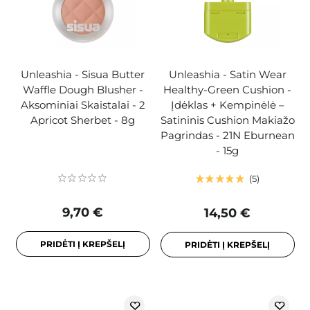
Unleashia - Sisua Butter
Unleashia - Satin Wear
Waffle Dough Blusher -
Healthy-Green Cushion -
Aksominiai Skaistalai - 2
Įdėklas + Kempinėlė –
Apricot Sherbet - 8g
Satininis Cushion Makiažo
Pagrindas - 21N Eburnean
- 15g
5
9,70 €
14,50 €
PRIDĖTI Į KREPŠELĮ
PRIDĖTI Į KREPŠELĮ