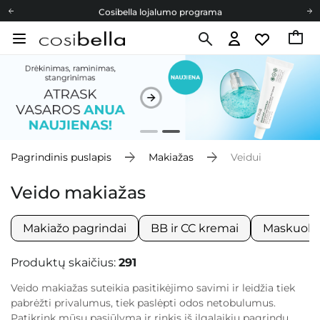
Cosibella lojalumo programa
Nemokamas pristatymas nuo 40,00 €
Dovanų Kortelės
Cosibella lojalumo programa
Nemokamas pristatymas nuo 40,00 €
Dovanų Kortelės
Pagrindinis puslapis
Makiažas
Veidui
Veido makiažas
Makiažo pagrindai
BB ir CC kremai
Maskuokli
Produktų skaičius:
291
Veido makiažas suteikia pasitikėjimo savimi ir leidžia tiek
pabrėžti privalumus, tiek paslėpti odos netobulumus.
Patikrink mūsų pasiūlymą ir rinkis iš ilgalaikių pagrindų,