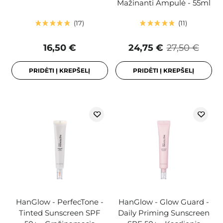
Mažinanti Ampulė - 55ml
17
11
16,50 €
24,75 €
27,50 €
PRIDĖTI Į KREPŠELĮ
PRIDĖTI Į KREPŠELĮ
HanGlow - PerfecTone -
HanGlow - Glow Guard -
Tinted Sunscreen SPF
Daily Priming Sunscreen