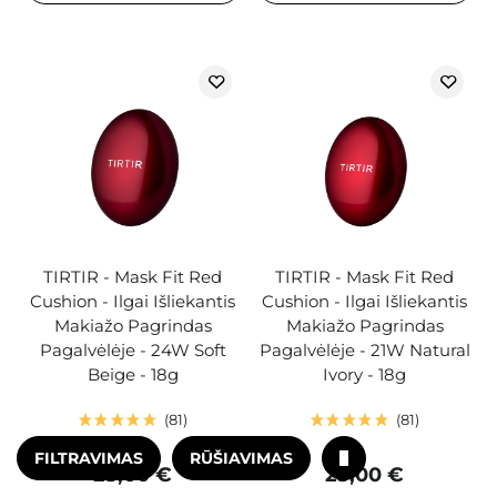
TIRTIR - Mask Fit Red
TIRTIR - Mask Fit Red
Cushion - Ilgai Išliekantis
Cushion - Ilgai Išliekantis
Makiažo Pagrindas
Makiažo Pagrindas
Pagalvėlėje - 24W Soft
Pagalvėlėje - 21W Natural
Beige - 18g
Ivory - 18g
81
81
FILTRAVIMAS
RŪŠIAVIMAS
25,00 €
25,00 €