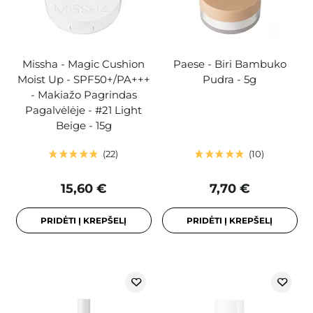
Missha - Magic Cushion
Paese - Biri Bambuko
Moist Up - SPF50+/PA+++
Pudra - 5g
- Makiažo Pagrindas
Pagalvėlėje - #21 Light
Beige - 15g
22
10
15,60 €
7,70 €
PRIDĖTI Į KREPŠELĮ
PRIDĖTI Į KREPŠELĮ