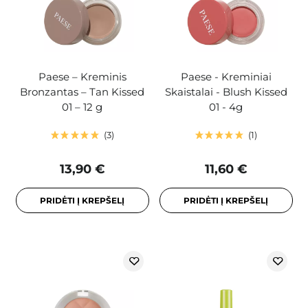
Paese – Kreminis
Paese - Kreminiai
Bronzantas – Tan Kissed
Skaistalai - Blush Kissed
01 – 12 g
01 - 4g
3
1
13,90 €
11,60 €
PRIDĖTI Į KREPŠELĮ
PRIDĖTI Į KREPŠELĮ