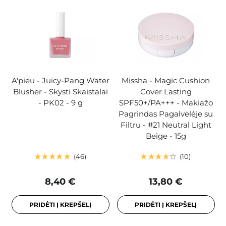
A'pieu - Juicy-Pang Water
Missha - Magic Cushion
Blusher - Skysti Skaistalai
Cover Lasting
- PK02 - 9 g
SPF50+/PA+++ - Makiažo
Pagrindas Pagalvėlėje su
Filtru - #21 Neutral Light
Beige - 15g
46
10
8,40 €
13,80 €
PRIDĖTI Į KREPŠELĮ
PRIDĖTI Į KREPŠELĮ