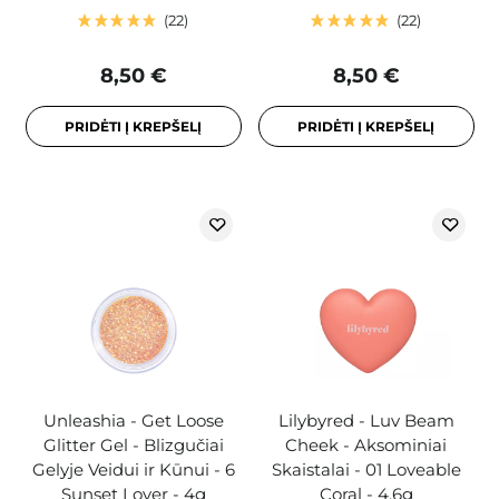
22
22
8,50 €
8,50 €
PRIDĖTI Į KREPŠELĮ
PRIDĖTI Į KREPŠELĮ
Unleashia - Get Loose
Lilybyred - Luv Beam
Glitter Gel - Blizgučiai
Cheek - Aksominiai
Gelyje Veidui ir Kūnui - 6
Skaistalai - 01 Loveable
Sunset Lover - 4g
Coral - 4,6g