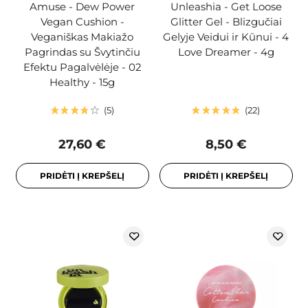
Amuse - Dew Power
Unleashia - Get Loose
Vegan Cushion -
Glitter Gel - Blizgučiai
Veganiškas Makiažo
Gelyje Veidui ir Kūnui - 4
Pagrindas su Švytinčiu
Love Dreamer - 4g
Efektu Pagalvėlėje - 02
Healthy - 15g
5
22
27,60 €
8,50 €
PRIDĖTI Į KREPŠELĮ
PRIDĖTI Į KREPŠELĮ