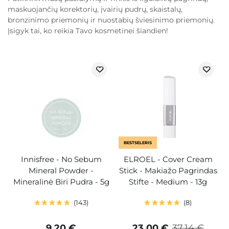
maskuojančių korektorių, įvairių pudrų, skaistalų,
bronzinimo priemonių ir nuostabių šviesinimo priemonių.
Įsigyk tai, ko reikia Tavo kosmetinei šiandien!
BESTSELERIS
Innisfree - No Sebum
ELROEL - Cover Cream
Mineral Powder -
Stick - Makiažo Pagrindas
Mineralinė Biri Pudra - 5g
Stifte - Medium - 13g
143
8
9,20 €
23,00 €
37,14 €