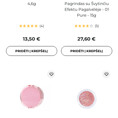
4,6g
Pagrindas su Švytinčiu
Efektu Pagalvėlėje - 01
Pure - 15g
4
5
13,50 €
27,60 €
PRIDĖTI Į KREPŠELĮ
PRIDĖTI Į KREPŠELĮ