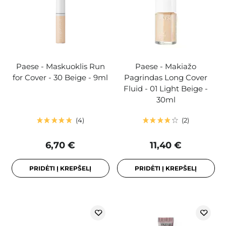
Paese - Maskuoklis Run
Paese - Makiažo
for Cover - 30 Beige - 9ml
Pagrindas Long Cover
Fluid - 01 Light Beige -
30ml
4
2
6,70 €
11,40 €
PRIDĖTI Į KREPŠELĮ
PRIDĖTI Į KREPŠELĮ