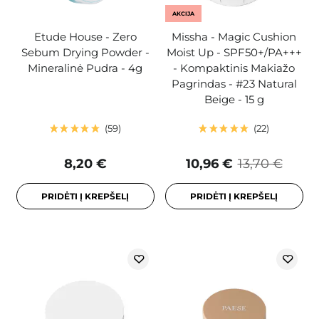
AKCIJA
Etude House - Zero
Missha - Magic Cushion
Sebum Drying Powder -
Moist Up - SPF50+/PA+++
Mineralinė Pudra - 4g
- Kompaktinis Makiažo
Pagrindas - #23 Natural
Beige - 15 g
59
22
8,20 €
10,96 €
13,70 €
PRIDĖTI Į KREPŠELĮ
PRIDĖTI Į KREPŠELĮ