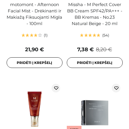
motomont - Afternoon
Missha - M Perfect Cover
Facial Mist - Drėkinanti ir
BB Cream SPF42/PA+++ -
Makiažą Fiksuojanti Migla
BB Kremas - No.23
- 100ml
Natural Beige - 20 ml
1
54
21,90 €
7,38 €
8,20 €
PRIDĖTI Į KREPŠELĮ
PRIDĖTI Į KREPŠELĮ