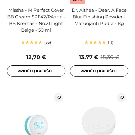
AKCIJA
Missha - M Perfect Cover
Dr. Althea - Dear. A Face
BB Cream SPF42/PA+++ -
Blur Finishing Powder -
BB Kremas - No.21 Light
Matuojanti Pudra - 8g
Beige - 50 ml
35
11
12,70 €
13,77 €
15,30 €
PRIDĖTI Į KREPŠELĮ
PRIDĖTI Į KREPŠELĮ