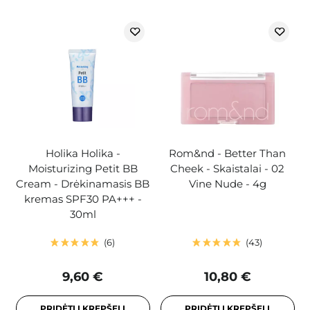
Holika Holika -
Rom&nd - Better Than
Moisturizing Petit BB
Cheek - Skaistalai - 02
Cream - Drėkinamasis BB
Vine Nude - 4g
kremas SPF30 PA+++ -
30ml
6
43
9,60 €
10,80 €
PRIDĖTI Į KREPŠELĮ
PRIDĖTI Į KREPŠELĮ