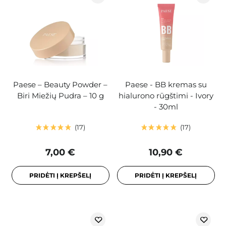
Paese – Beauty Powder –
Paese - BB kremas su
Biri Miežių Pudra – 10 g
hialurono rūgštimi - Ivory
- 30ml
17
17
7,00 €
10,90 €
PRIDĖTI Į KREPŠELĮ
PRIDĖTI Į KREPŠELĮ