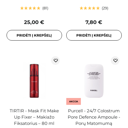
81
29
25,00 €
7,80 €
PRIDĖTI Į KREPŠELĮ
PRIDĖTI Į KREPŠELĮ
AKCIJA
TIRTIR - Mask Fit Make
Purcell - 24/7 Colostrum
Up Fixer – Makiažo
Pore Defence Ampoule -
Fiksatorius – 80 ml
Porų Matomumą