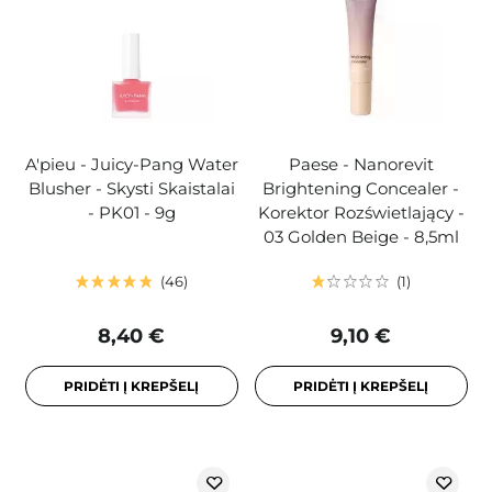
A'pieu - Juicy-Pang Water
Paese - Nanorevit
Blusher - Skysti Skaistalai
Brightening Concealer -
- PK01 - 9g
Korektor Rozświetlający -
03 Golden Beige - 8,5ml
46
1
8,40 €
9,10 €
PRIDĖTI Į KREPŠELĮ
PRIDĖTI Į KREPŠELĮ