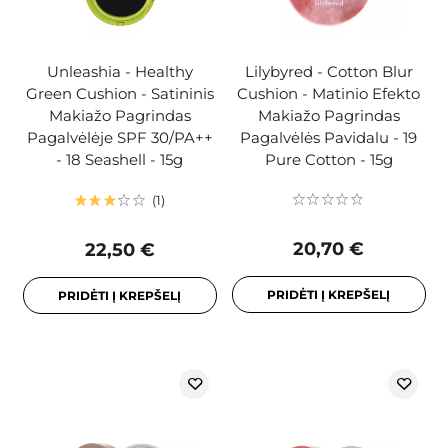
Unleashia - Healthy
Lilybyred - Cotton Blur
Green Cushion - Satininis
Cushion - Matinio Efekto
Makiažo Pagrindas
Makiažo Pagrindas
Pagalvėlėje SPF 30/PA++
Pagalvėlės Pavidalu - 19
- 18 Seashell - 15g
Pure Cotton - 15g
1
20,70 €
22,50 €
PRIDĖTI Į KREPŠELĮ
PRIDĖTI Į KREPŠELĮ