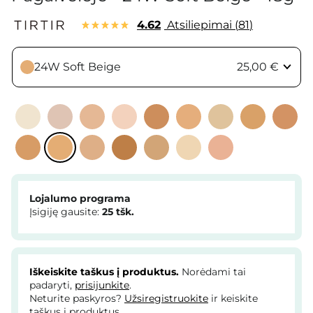
4.62
Atsiliepimai
81
24W Soft Beige
25,00 €
Lojalumo programa
Įsigiję gausite:
25
tšk.
Iškeiskite taškus į produktus.
Norėdami tai
padaryti,
prisijunkite
.
Neturite paskyros?
Užsiregistruokite
ir keiskite
taškus į produktus.