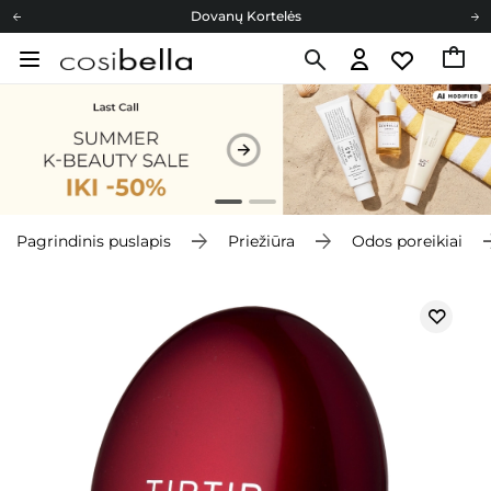
Dovanų Kortelės
Cosibella lojalumo programa
Nemokamas pristatymas nuo 40,00 €
Dovanų Kortelės
Pagrindinis puslapis
Priežiūra
Odos poreikiai