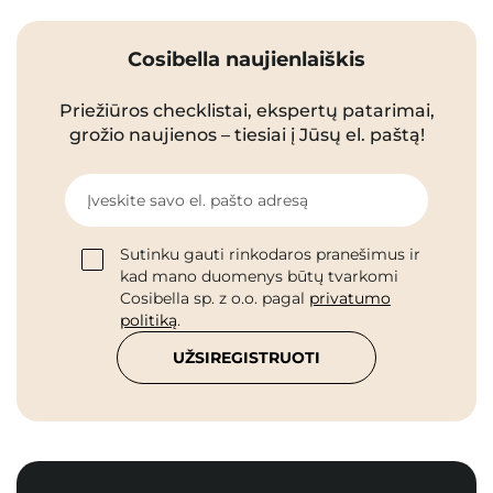
Cosibella naujienlaiškis
Priežiūros checklistai, ekspertų patarimai,
grožio naujienos – tiesiai į Jūsų el. paštą!
Įveskite savo el. pašto adresą
Sutinku gauti rinkodaros pranešimus ir
kad mano duomenys būtų tvarkomi
Cosibella sp. z o.o. pagal
privatumo
politiką
.
UŽSIREGISTRUOTI