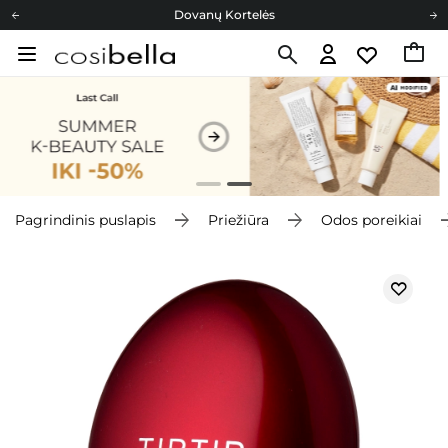
Dovanų Kortelės
Cosibella lojalumo programa
Nemokamas pristatymas nuo 40,00 €
Dovanų Kortelės
Pagrindinis puslapis
Priežiūra
Odos poreikiai