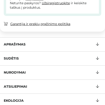
Neturite paskyros?
Užsiregistruokite
ir keiskite
taškus į produktus.
Garantija ir prekių grąžinimo politika
APRAŠYMAS
SUDĖTIS
NURODYMAI
ATSILIEPIMAI
EKOLOGIJA