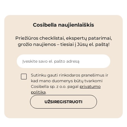
Cosibella naujienlaiškis
Priežiūros checklistai, ekspertų patarimai,
grožio naujienos – tiesiai į Jūsų el. paštą!
Įveskite savo el. pašto adresą
Sutinku gauti rinkodaros pranešimus ir
kad mano duomenys būtų tvarkomi
Cosibella sp. z o.o. pagal
privatumo
politiką
.
UŽSIREGISTRUOTI