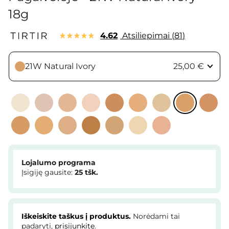
18g
4.62
Atsiliepimai
81
21W Natural Ivory
25,00 €
Lojalumo programa
Įsigiję gausite:
25
tšk.
Iškeiskite taškus į produktus.
Norėdami tai
padaryti,
prisijunkite
.