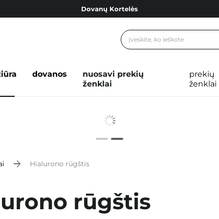
Dovanų Kortelės
Cosibella lojalumo programa
Nemokamas pristatymas nuo 40,00 €
Dovanų Kortelės
žiūra
dovanos
nuosavi prekių
prekių
ženklai
ženklai
ai
Hialurono rūgštis
lurono rūgštis