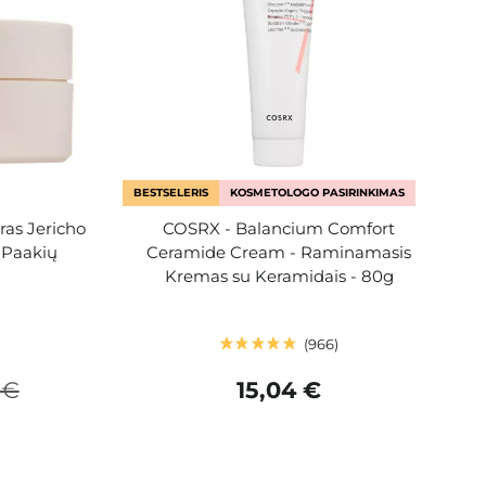
BESTSELERIS
KOSMETOLOGO PASIRINKIMAS
ras Jericho
COSRX - Balancium Comfort
s Paakių
Ceramide Cream - Raminamasis
Kremas su Keramidais - 80g
966
 €
15,04 €