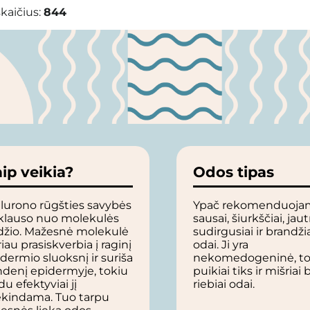
kaičius:
844
ip veikia?
Odos tipas
lurono rūgšties savybės
Ypač rekomenduoja
iklauso nuo molekulės
sausai, šiurkščiai, jautr
džio. Mažesnė molekulė
sudirgusiai ir brandži
iau prasiskverbia į raginį
odai. Ji yra
dermio sluoksnį ir suriša
nekomedogeninė, to
ndenį epidermyje, tokiu
puikiai tiks ir mišriai 
u efektyviai jį
riebiai odai.
ėkindama. Tuo tarpu