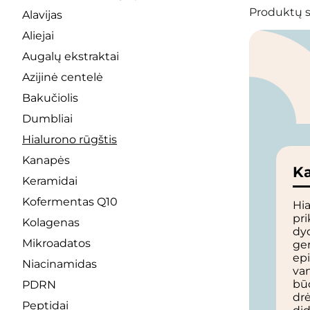
Produktų s
Alavijas
Aliejai
Augalų ekstraktai
Azijinė centelė
Bakučiolis
Dumbliai
Hialurono rūgštis
Kanapės
Ka
Keramidai
Kofermentas Q10
Hia
pr
Kolagenas
dy
Mikroadatos
ger
epi
Niacinamidas
va
būd
PDRN
dr
Peptidai