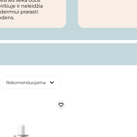
esnės lieka odos
iršiuje ir neleidžia
dermiui prarasti
ndens.
Rekomenduojama