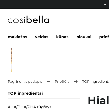
makiažas
veidas
kūnas
plaukai
prie
Pagrindinis puslapis
Priežiūra
TOP ingredient
TOP ingredientai
Hia
AHA/BHA/PHA rūgštys