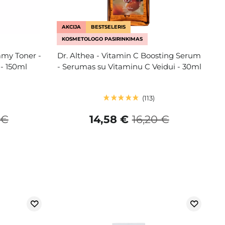
AKCIJA
BESTSELERIS
KOSMETOLOGO PASIRINKIMAS
amy Toner -
Dr. Althea - Vitamin C Boosting Serum
 - 150ml
- Serumas su Vitaminu C Veidui - 30ml
113
 €
14,58 €
16,20 €