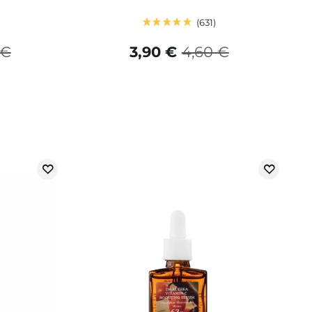
631
 €
3,90 €
4,60 €