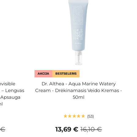
AKCIJA
BESTSELERIS
nvisible
Dr. Althea - Aqua Marine Watery
 – Lengvas
Cream - Drėkinamasis Veido Kremas -
 Apsauga
50ml
ml
53
 €
13,69 €
16,10 €