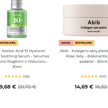
BESTSELERIS
AKCIJA
BESTSELERIS
 Azelaic Acid 10 Hyaluron
Abib - Kolageno akių pleist
 Soothing Serum - Serumas
Rose Jelly - drėkinanti
ino Rūgštimi ir Hialuronu -
padeliai - 60vnt
30ml
139
197
19,68 €
20,72 €
14,69 €
16,32