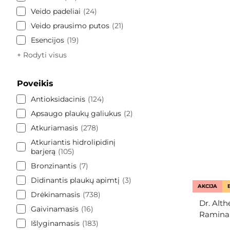
Veido padeliai
24
Veido prausimo putos
21
Esencijos
19
+ Rodyti visus
Poveikis
Antioksidacinis
124
Apsaugo plaukų galiukus
2
Atkuriamasis
278
Atkuriantis hidrolipidinį
barjerą
105
Bronzinantis
7
Didinantis plaukų apimtį
3
AKCIJA
Drėkinamasis
738
Dr. Alth
Gaivinamasis
16
Raminam
Išlyginamasis
183