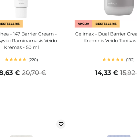
BESTSELERIS
AKCIJA
BESTSELERIS
thea - 147 Barrier Cream -
Celimax - Dual Barrier Cre
syviai Raminamasis Veido
Kreminis Veido Tonikas
Kremas - 50 ml
220
192
18,63 €
20,70 €
14,33 €
15,92