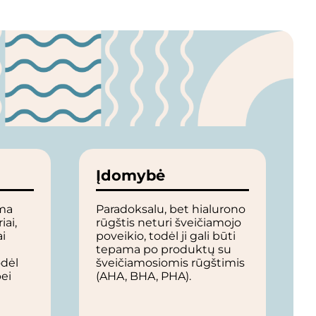
Įdomybė
ma
Paradoksalu, bet hialurono
iai,
rūgštis neturi šveičiamojo
ai
poveikio, todėl ji gali būti
tepama po produktų su
dėl
šveičiamosiomis rūgštimis
bei
(AHA, BHA, PHA).