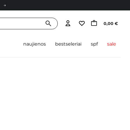
0,00 €
naujienos
bestseleriai
spf
sale