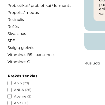
did
pav
Prebiotikai / probiotikai / fermentai
epi
Propolis / medus
va
Retinolis
Rožės
Skvalanas
SPF
Sraigių gleivės
Vitaminas B5 - pantenolis
Vitaminas C
Rūšiuoti
Prekės ženklas
Abib
20
ANUA
26
Aperire
2
Apis
20