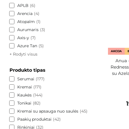
APLB
6
Arencia
4
Atopalm
1
Aurumaris
3
Axis-y
7
Azure Tan
5
AKCIJA
+ Rodyti visus
Anua -
Redness
Produkto tipas
su Azela
Serumai
177
Kremai
171
Kaukės
144
Tonikai
82
Kremai su apsauga nuo saulės
45
Paakių produktai
42
Rinkiniai
32