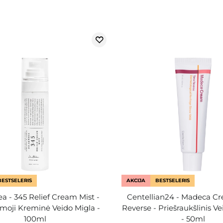
BESTSELERIS
AKCIJA
BESTSELERIS
ea - 345 Relief Cream Mist -
Centellian24 - Madeca C
oji Kreminė Veido Migla -
Reverse - Priešraukšlinis V
100ml
- 50ml