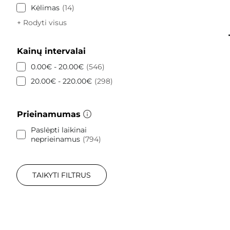
Kėlimas
14
+ Rodyti visus
Kainų intervalai
0.00€ - 20.00€
546
20.00€ - 220.00€
298
Prieinamumas
Paslėpti laikinai
neprieinamus
794
TAIKYTI FILTRUS