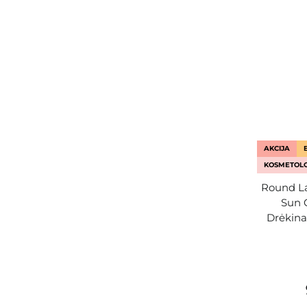
AKCIJA
KOSMETOLO
Round La
Sun 
Drėkina