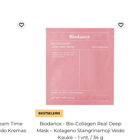
BESTSELERIS
ream Time
Biodance - Bio-Collagen Real Deep
eido Kremas
Mask – Kolageno Stangrinamoji Veido
Kaukė – 1 vnt. / 34 g