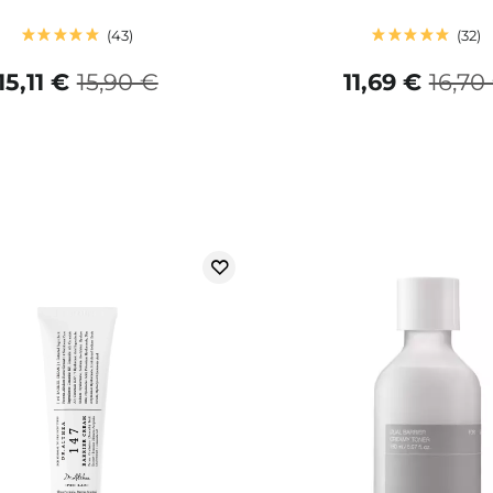
43
32
15,11 €
15,90 €
11,69 €
16,70