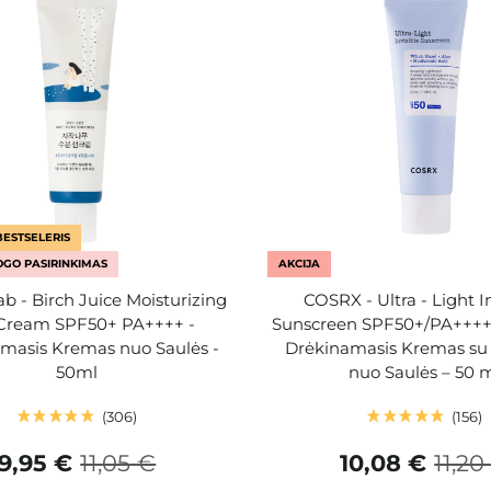
BESTSELERIS
GO PASIRINKIMAS
AKCIJA
b - Birch Juice Moisturizing
COSRX - Ultra - Light I
Cream SPF50+ PA++++ -
Sunscreen SPF50+/PA++++
masis Kremas nuo Saulės -
Drėkinamasis Kremas su
50ml
nuo Saulės – 50 
306
156
9,95 €
11,05 €
10,08 €
11,20