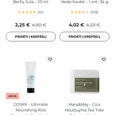
Beržų Sula – 25 ml
Veido Kaukė – 1 vnt., 34 g
41
109
2,25 €
4,50 €
4,02 €
4,23 €
PRIDĖTI Į KREPŠELĮ
PRIDĖTI Į KREPŠELĮ
AKCIJA
COSRX - Ultimate
Mary&May - Cica
Nourishing Rice
Houttuynia Tea Tree