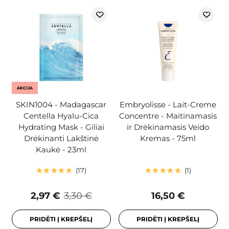
AKCIJA
SKIN1004 - Madagascar
Embryolisse - Lait-Creme
Centella Hyalu-Cica
Concentre - Maitinamasis
Hydrating Mask - Giliai
ir Drėkinamasis Veido
Drėkinanti Lakštinė
Kremas - 75ml
Kaukė - 23ml
17
1
2,97 €
3,30 €
16,50 €
PRIDĖTI Į KREPŠELĮ
PRIDĖTI Į KREPŠELĮ