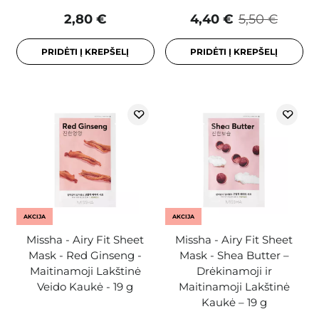
2,80 €
4,40 €
5,50 €
PRIDĖTI Į KREPŠELĮ
PRIDĖTI Į KREPŠELĮ
AKCIJA
AKCIJA
Missha - Airy Fit Sheet
Missha - Airy Fit Sheet
Mask - Red Ginseng -
Mask - Shea Butter –
Maitinamoji Lakštinė
Drėkinamoji ir
Veido Kaukė - 19 g
Maitinamoji Lakštinė
Kaukė – 19 g