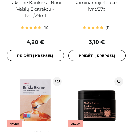
Lakštinė Kaukė su Noni
Raminamoji Kaukė -
Vaisių Ekstraktu -
1vnt/27g
1vnt/29ml
10
11
4,20 €
3,10 €
PRIDĖTI Į KREPŠELĮ
PRIDĖTI Į KREPŠELĮ
AKCIJA
AKCIJA