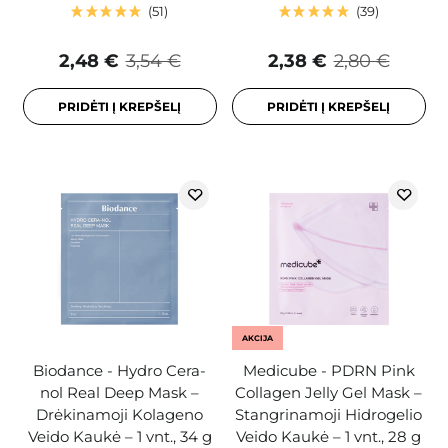
51
39
2,48 €
3,54 €
2,38 €
2,80 €
PRIDĖTI Į KREPŠELĮ
PRIDĖTI Į KREPŠELĮ
AKCIJA
Biodance - Hydro Cera-
Medicube - PDRN Pink
nol Real Deep Mask –
Collagen Jelly Gel Mask –
Drėkinamoji Kolageno
Stangrinamoji Hidrogelio
Veido Kaukė – 1 vnt., 34 g
Veido Kaukė – 1 vnt., 28 g