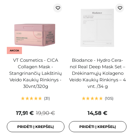
AKCIJA
VT Cosmetics - CICA
Biodance - Hydro Cera-
Collagen Mask -
nol Real Deep Mask Set –
Stangrinančių Lakštinių
Drėkinamųjų Kolageno
Veido Kaukių Rinkinys -
Veido Kaukių Rinkinys – 4
30vnt/320g
vnt. /34 g
31
105
17,91 €
19,90 €
14,58 €
PRIDĖTI Į KREPŠELĮ
PRIDĖTI Į KREPŠELĮ