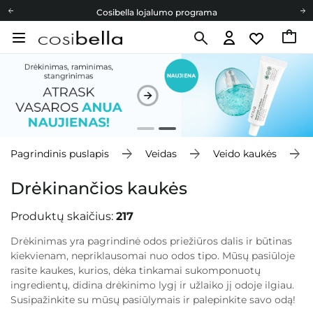
Cosibella lojalumo programa
Nemokamas pristatymas nuo 40,00 €
Dovanų Kortelės
Cosibella lojalumo programa
Nemokamas pristatymas nuo 40,00 €
Dovanų Kortelės
Pagrindinis puslapis
Veidas
Veido kaukės
Drėkinančios kaukės
Produktų skaičius:
217
Drėkinimas yra pagrindinė odos priežiūros dalis ir būtinas
kiekvienam, nepriklausomai nuo odos tipo. Mūsų pasiūloje
rasite kaukes, kurios, dėka tinkamai sukomponuotų
ingredientų, didina drėkinimo lygį ir užlaiko jį odoje ilgiau.
Susipažinkite su mūsų pasiūlymais ir palepinkite savo odą!