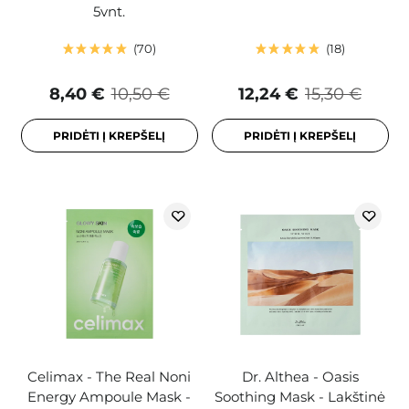
5vnt.
70
18
8,40 €
10,50 €
12,24 €
15,30 €
PRIDĖTI Į KREPŠELĮ
PRIDĖTI Į KREPŠELĮ
Celimax - The Real Noni
Dr. Althea - Oasis
Energy Ampoule Mask -
Soothing Mask - Lakštinė