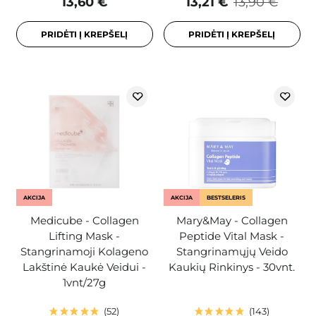
13,60 €
13,21 €
13,90 €
PRIDĖTI Į KREPŠELĮ
PRIDĖTI Į KREPŠELĮ
AKCIJA
AKCIJA
BESTSELERIS
Medicube - Collagen
Mary&May - Collagen
Lifting Mask -
Peptide Vital Mask -
Stangrinamoji Kolageno
Stangrinamųjų Veido
Lakštinė Kaukė Veidui -
Kaukių Rinkinys - 30vnt.
1vnt/27g
52
143