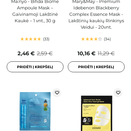
Ma:nyo - Bifida Biome
Mary&May - Premium
Ampoule Mask –
Idebenon Blackberry
Gaivinamoji Lakštinė
Complex Essence Mask -
Kaukė – 1 vnt., 30 g
Lakštinių kaukių Rinkinys
Veidui - 20vnt.
33
34
2,46 €
2,59 €
10,16 €
11,29 €
PRIDĖTI Į KREPŠELĮ
PRIDĖTI Į KREPŠELĮ