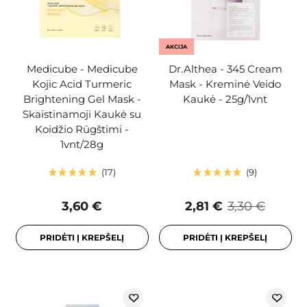
AKCIJA
Medicube - Medicube
Dr.Althea - 345 Cream
Kojic Acid Turmeric
Mask - Kreminė Veido
Brightening Gel Mask -
Kaukė - 25g/1vnt
Skaistinamoji Kaukė su
Koidžio Rūgštimi -
1vnt/28g
17
9
3,60 €
2,81 €
3,30 €
PRIDĖTI Į KREPŠELĮ
PRIDĖTI Į KREPŠELĮ