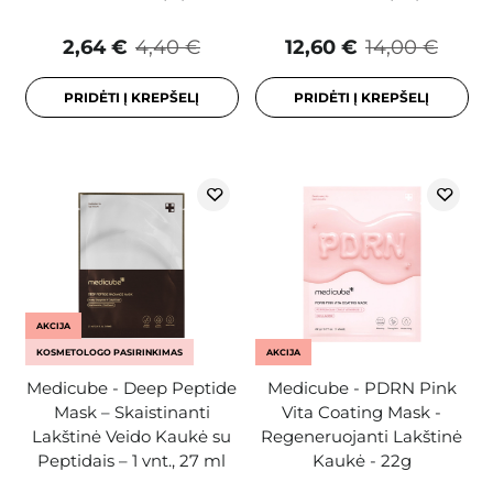
2,64 €
4,40 €
12,60 €
14,00 €
PRIDĖTI Į KREPŠELĮ
PRIDĖTI Į KREPŠELĮ
AKCIJA
KOSMETOLOGO PASIRINKIMAS
AKCIJA
Medicube - Deep Peptide
Medicube - PDRN Pink
Mask – Skaistinanti
Vita Coating Mask -
Lakštinė Veido Kaukė su
Regeneruojanti Lakštinė
Peptidais – 1 vnt., 27 ml
Kaukė - 22g