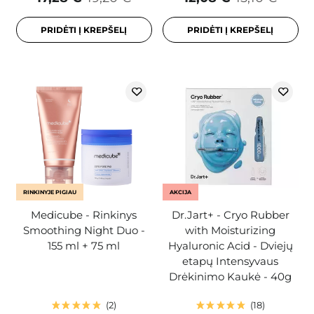
PRIDĖTI Į KREPŠELĮ
PRIDĖTI Į KREPŠELĮ
RINKINYJE PIGIAU
AKCIJA
Medicube - Rinkinys
Dr.Jart+ - Cryo Rubber
Smoothing Night Duo -
with Moisturizing
155 ml + 75 ml
Hyaluronic Acid - Dviejų
etapų Intensyvaus
Drėkinimo Kaukė - 40g
2
18