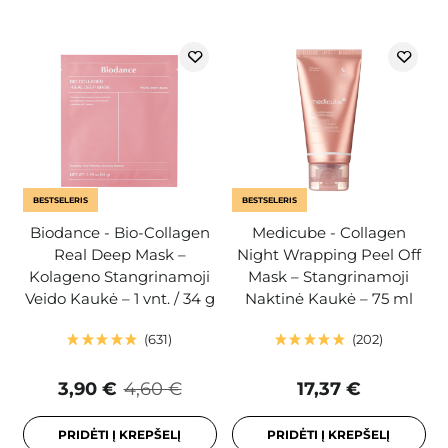
BESTSELERIS
BESTSELERIS
Biodance - Bio-Collagen
Medicube - Collagen
Real Deep Mask –
Night Wrapping Peel Off
Kolageno Stangrinamoji
Mask – Stangrinamoji
Veido Kaukė – 1 vnt. / 34 g
Naktinė Kaukė – 75 ml
631
202
3,90 €
4,60 €
17,37 €
PRIDĖTI Į KREPŠELĮ
PRIDĖTI Į KREPŠELĮ