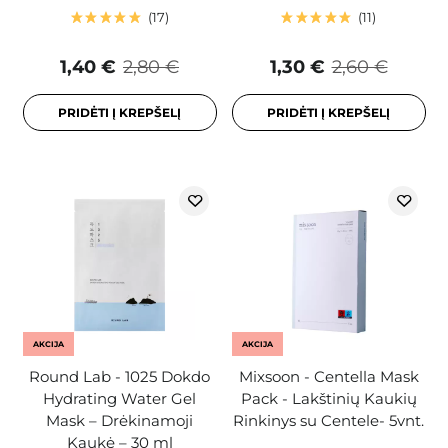
17
11
1,40 €
2,80 €
1,30 €
2,60 €
PRIDĖTI Į KREPŠELĮ
PRIDĖTI Į KREPŠELĮ
AKCIJA
AKCIJA
Round Lab - 1025 Dokdo
Mixsoon - Centella Mask
Hydrating Water Gel
Pack - Lakštinių Kaukių
Mask – Drėkinamoji
Rinkinys su Centele- 5vnt.
Kaukė – 30 ml