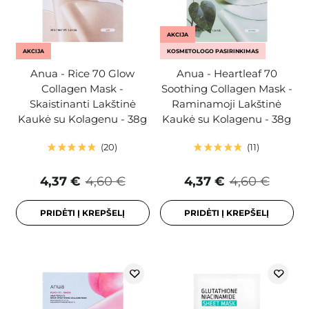
AKCIJA
AKCIJA
KOSMETOLOGO PASIRINKIMAS
Anua - Rice 70 Glow
Anua - Heartleaf 70
Collagen Mask -
Soothing Collagen Mask -
Skaistinanti Lakštinė
Raminamoji Lakštinė
Kaukė su Kolagenu - 38g
Kaukė su Kolagenu - 38g
20
11
4,37 €
4,60 €
4,37 €
4,60 €
PRIDĖTI Į KREPŠELĮ
PRIDĖTI Į KREPŠELĮ