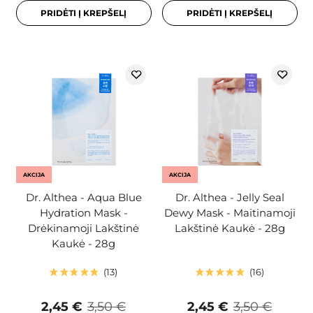
PRIDĖTI Į KREPŠELĮ
PRIDĖTI Į KREPŠELĮ
AKCIJA
AKCIJA
Dr. Althea - Aqua Blue
Dr. Althea - Jelly Seal
Hydration Mask -
Dewy Mask - Maitinamoji
Drėkinamoji Lakštinė
Lakštinė Kaukė - 28g
Kaukė - 28g
13
16
2,45 €
3,50 €
2,45 €
3,50 €