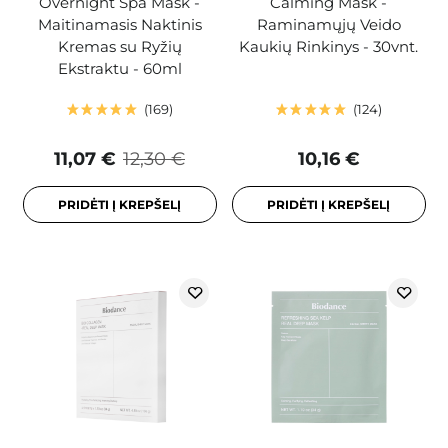
Overnight Spa Mask -
Calming Mask -
Maitinamasis Naktinis
Raminamųjų Veido
Kremas su Ryžių
Kaukių Rinkinys - 30vnt.
Ekstraktu - 60ml
169
124
11,07 €
12,30 €
10,16 €
PRIDĖTI Į KREPŠELĮ
PRIDĖTI Į KREPŠELĮ