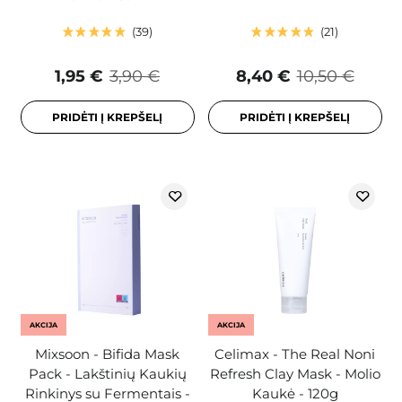
39
21
1,95 €
3,90 €
8,40 €
10,50 €
PRIDĖTI Į KREPŠELĮ
PRIDĖTI Į KREPŠELĮ
AKCIJA
AKCIJA
Mixsoon - Bifida Mask
Celimax - The Real Noni
Pack - Lakštinių Kaukių
Refresh Clay Mask - Molio
Rinkinys su Fermentais -
Kaukė - 120g