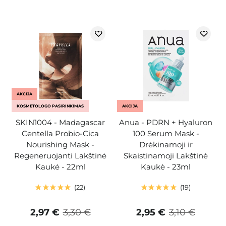
AKCIJA
KOSMETOLOGO PASIRINKIMAS
AKCIJA
SKIN1004 - Madagascar
Anua - PDRN + Hyaluron
Centella Probio-Cica
100 Serum Mask -
Nourishing Mask -
Drėkinamoji ir
Regeneruojanti Lakštinė
Skaistinamoji Lakštinė
Kaukė - 22ml
Kaukė - 23ml
22
19
2,97 €
3,30 €
2,95 €
3,10 €