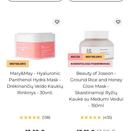
AKCIJA
BESTSELERIS
BESTSELERIS
KOSMETOLOGO PASIRINKIMAS
Mary&May - Hyaluronic
Beauty of Joseon -
Panthenol Hydra Mask -
Ground Rice and Honey
Drėkinančių Veido Kaukių
Glow Mask -
Rinkinys - 30vnt.
Skaistinamoji Ryžių
Kaukė su Medumi Veidui
- 150ml
138
435