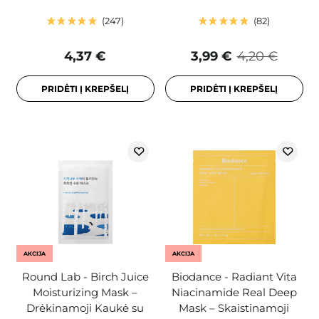
247
82
4,37 €
3,99 €
4,20 €
PRIDĖTI Į KREPŠELĮ
PRIDĖTI Į KREPŠELĮ
AKCIJA
AKCIJA
Round Lab - Birch Juice
Biodance - Radiant Vita
Moisturizing Mask –
Niacinamide Real Deep
Drėkinamoji Kaukė su
Mask – Skaistinamoji