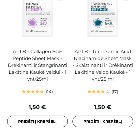
APLB - Collagen EGF
APLB - Tranexamic Acid
Peptide Sheet Mask -
Niacinamide Sheet Mask
Drėkinanti ir Stangrinanti
- Skaistinanti ir Drėkinanti
Lakštinė Kaukė Veidui - 1
Lakštinė Veido Kaukė - 1
vnt/25ml
vnt/25 ml
14
17
1,50 €
1,50 €
PRIDĖTI Į KREPŠELĮ
PRIDĖTI Į KREPŠELĮ