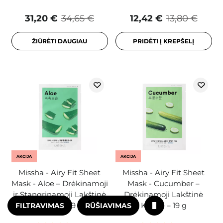
31,20 €
34,65 €
12,42 €
13,80 €
ŽIŪRĖTI DAUGIAU
PRIDĖTI Į KREPŠELĮ
AKCIJA
AKCIJA
Missha - Airy Fit Sheet
Missha - Airy Fit Sheet
Mask - Aloe – Drėkinamoji
Mask - Cucumber –
ir Stangrinamoji Lakštinė
Drėkinamoji Lakštinė
Kaukė – 19 g
Kaukė – 19 g
FILTRAVIMAS
RŪŠIAVIMAS