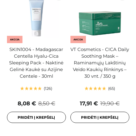
AKCIJA
AKCIJA
SKIN1004 - Madagascar
VT Cosmetics - CICA Daily
Centella Hyalu-Cica
Soothing Mask –
Sleeping Pack - Naktinė
Raminamųjų Lakštinių
Gelinė Kaukė su Azijine
Veido Kaukių Rinkinys –
Centele - 30ml
30 vnt. / 350 g
126
65
8,08 €
8,50 €
17,91 €
19,90 €
PRIDĖTI Į KREPŠELĮ
PRIDĖTI Į KREPŠELĮ