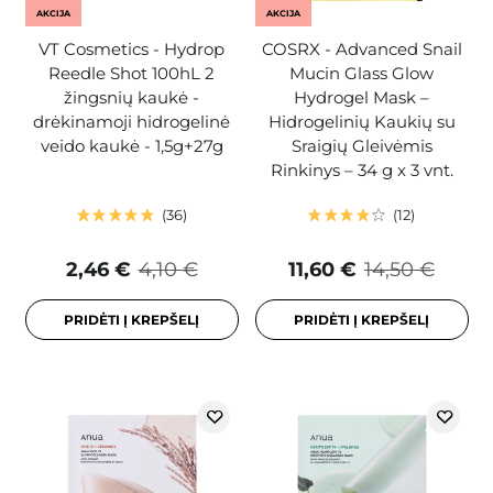
AKCIJA
AKCIJA
VT Cosmetics - Hydrop
COSRX - Advanced Snail
Reedle Shot 100hL 2
Mucin Glass Glow
žingsnių kaukė -
Hydrogel Mask –
drėkinamoji hidrogelinė
Hidrogelinių Kaukių su
veido kaukė - 1,5g+27g
Sraigių Gleivėmis
Rinkinys – 34 g x 3 vnt.
36
12
2,46 €
4,10 €
11,60 €
14,50 €
PRIDĖTI Į KREPŠELĮ
PRIDĖTI Į KREPŠELĮ