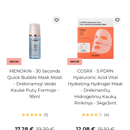
AKCIJA
AKCIJA
MENOKIN - 30 Seconds
COSRX - 5 PDRN
Quick Bubble Mask Moist
Hyaluronic Acid Vital
- Drėkinamoji Veido
Hydrating Hydrogel Mask
Kaukė Putų Formoje -
- Drėkinančių
95ml
Hidrogelinių Kaukų
Rinkinys - 34gx3vnt
1
4
17,28 €
19,20 €
12,08 €
15,10 €