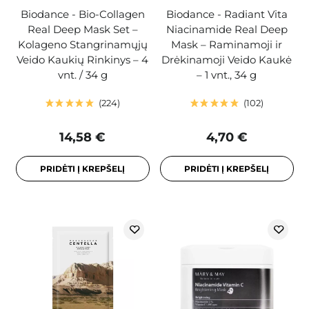
Biodance - Bio-Collagen
Biodance - Radiant Vita
Real Deep Mask Set –
Niacinamide Real Deep
Kolageno Stangrinamųjų
Mask – Raminamoji ir
Veido Kaukių Rinkinys – 4
Drėkinamoji Veido Kaukė
vnt. / 34 g
– 1 vnt., 34 g
224
102
14,58 €
4,70 €
PRIDĖTI Į KREPŠELĮ
PRIDĖTI Į KREPŠELĮ