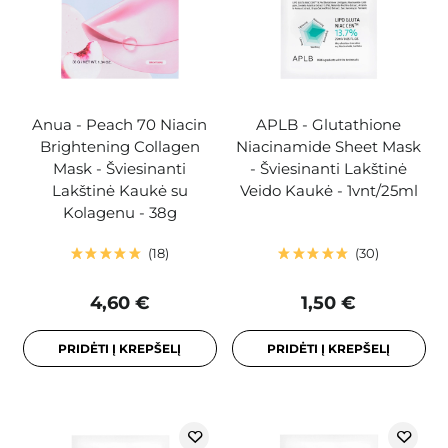
Anua - Peach 70 Niacin
APLB - Glutathione
Brightening Collagen
Niacinamide Sheet Mask
Mask - Šviesinanti
- Šviesinanti Lakštinė
Lakštinė Kaukė su
Veido Kaukė - 1vnt/25ml
Kolagenu - 38g
18
30
4,60 €
1,50 €
PRIDĖTI Į KREPŠELĮ
PRIDĖTI Į KREPŠELĮ