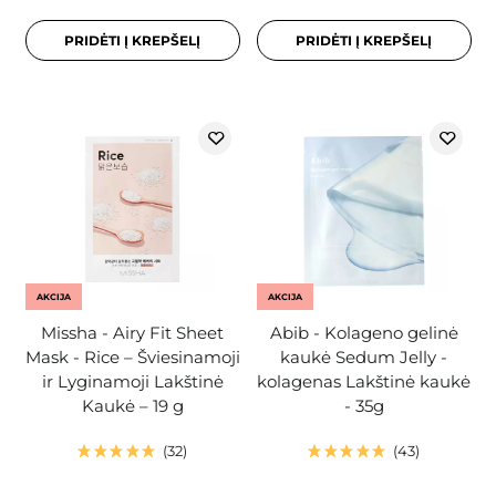
PRIDĖTI Į KREPŠELĮ
PRIDĖTI Į KREPŠELĮ
AKCIJA
AKCIJA
Missha - Airy Fit Sheet
Abib - Kolageno gelinė
Mask - Rice – Šviesinamoji
kaukė Sedum Jelly -
ir Lyginamoji Lakštinė
kolagenas Lakštinė kaukė
Kaukė – 19 g
- 35g
32
43