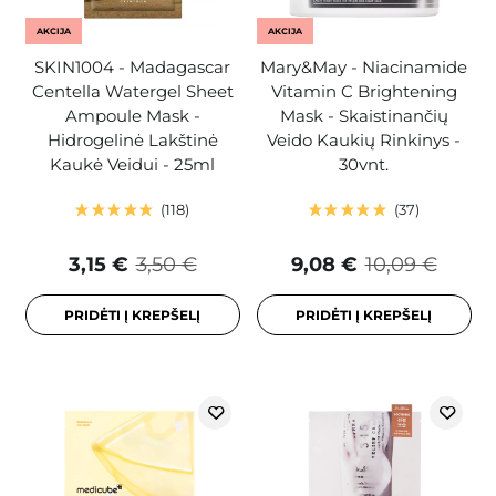
AKCIJA
AKCIJA
SKIN1004 - Madagascar
Mary&May - Niacinamide
Centella Watergel Sheet
Vitamin C Brightening
Ampoule Mask -
Mask - Skaistinančių
Hidrogelinė Lakštinė
Veido Kaukių Rinkinys -
Kaukė Veidui - 25ml
30vnt.
118
37
3,15 €
3,50 €
9,08 €
10,09 €
PRIDĖTI Į KREPŠELĮ
PRIDĖTI Į KREPŠELĮ