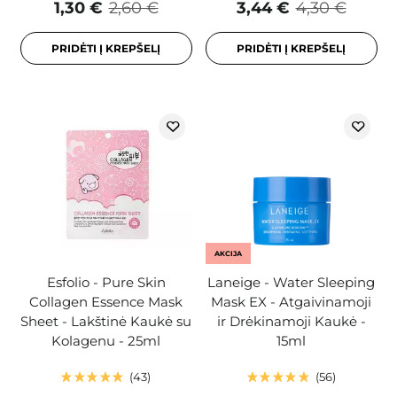
1,30 €
2,60 €
3,44 €
4,30 €
PRIDĖTI Į KREPŠELĮ
PRIDĖTI Į KREPŠELĮ
AKCIJA
Esfolio - Pure Skin
Laneige - Water Sleeping
Collagen Essence Mask
Mask EX - Atgaivinamoji
Sheet - Lakštinė Kaukė su
ir Drėkinamoji Kaukė -
Kolagenu - 25ml
15ml
43
56