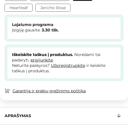
Heartleaf
Jericho Rose
Lojalumo programa
Įsigiję gausite:
3.30
tšk.
Iškeiskite taškus į produktus.
Norėdami tai
padaryti,
prisijunkite
.
Neturite paskyros?
Užsiregistruokite
ir keiskite
taškus į produktus.
Garantija ir prekių grąžinimo politika
APRAŠYMAS