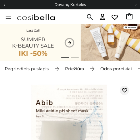
Dovanų Kortelės
Cosibella lojalumo programa
Nemokamas pristatymas nuo 40,00 €
Dovanų Kortelės
Pagrindinis puslapis
Priežiūra
Odos poreikiai