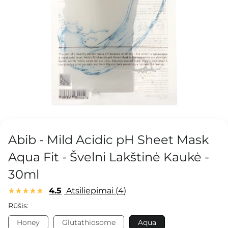
Abib - Mild Acidic pH Sheet Mask
Aqua Fit - Švelni Lakštinė Kaukė -
30ml
4.5
Atsiliepimai
4
Rūšis:
Honey
Glutathiosome
Aqua