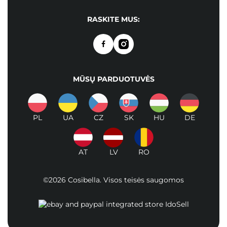
RASKITE MUS:
MŪSŲ PARDUOTUVĖS
PL
UA
CZ
SK
HU
DE
AT
LV
RO
©2026 Cosibella. Visos teisės saugomos