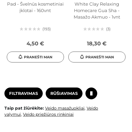
Pad - Švelnūs kosmetiniai
White Clay Relaxing
įklotai - 160vnt
Homecare Gua Sha -
Masažo Akmuo - 1vnt
193
3
4,50 €
18,30 €
PRANEŠTI MAN
PRANEŠTI MAN
FILTRAVIMAS
RŪŠIAVIMAS
Taip pat žiūrėkite:
Veido masažuokliai
,
Veido
valymui
,
Veido priežiūros rinkiniai