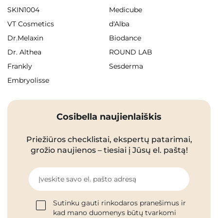
SKIN1004
Medicube
VT Cosmetics
d'Alba
Dr.Melaxin
Biodance
Dr. Althea
ROUND LAB
Frankly
Sesderma
Embryolisse
Cosibella naujienlaiškis
Priežiūros checklistai, ekspertų patarimai,
grožio naujienos – tiesiai į Jūsų el. paštą!
Įveskite savo el. pašto adresą
Sutinku gauti rinkodaros pranešimus ir
kad mano duomenys būtų tvarkomi