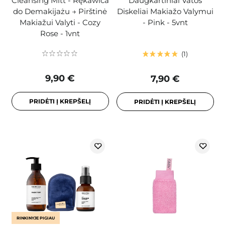
Cleansing Mitt - Rękawica
Daugkartiniai Vatos
do Demakijażu → Pirštinė
Diskeliai Makiažo Valymui
Makiažui Valyti - Cozy
- Pink - 5vnt
Rose - 1vnt
1
9,90 €
7,90 €
PRIDĖTI Į KREPŠELĮ
PRIDĖTI Į KREPŠELĮ
RINKINYJE PIGIAU