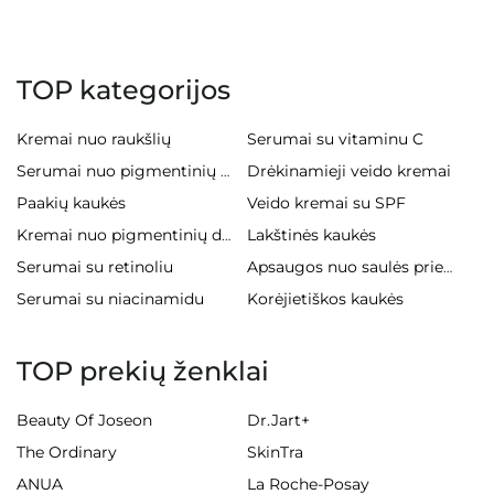
TOP kategorijos
Kremai nuo raukšlių
Serumai su vitaminu C
Drėkinamieji veido kremai
Serumai nuo pigmentinių dėmių
Paakių kaukės
Veido kremai su SPF
Lakštinės kaukės
Kremai nuo pigmentinių dėmių
Serumai su retinoliu
Apsaugos nuo saulės priemonės veidui
Serumai su niacinamidu
Korėjietiškos kaukės
TOP prekių ženklai
Beauty Of Joseon
Dr.Jart+
The Ordinary
SkinTra
ANUA
La Roche-Posay