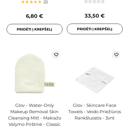
2
33,50 €
6,80 €
PRIDĖTI Į KREPŠELĮ
PRIDĖTI Į KREPŠELĮ
Glov - Water-Only
Glov - Skincare Face
Makeup Removal Skin
Towels - Veido Priežiūros
Cleansing Mitt - Makiažo
Rankšluostis - 3vnt
Valymo Pirštinė - Classic