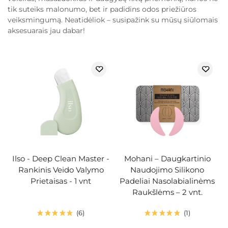
tik suteiks malonumo, bet ir padidins odos priežiūros
veiksmingumą. Neatidėliok – susipažink su mūsų siūlomais
aksesuarais jau dabar!
Ilso - Deep Clean Master -
Mohani – Daugkartinio
Rankinis Veido Valymo
Naudojimo Silikono
Prietaisas - 1 vnt
Padeliai Nasolabialinėms
Raukšlėms – 2 vnt.
6
1