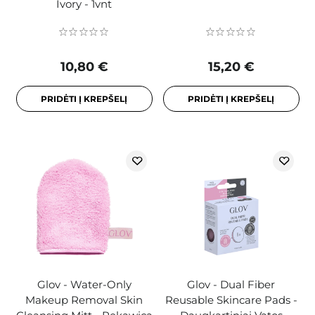
Ivory - 1vnt
10,80 €
15,20 €
PRIDĖTI Į KREPŠELĮ
PRIDĖTI Į KREPŠELĮ
Glov - Water-Only
Glov - Dual Fiber
Makeup Removal Skin
Reusable Skincare Pads -