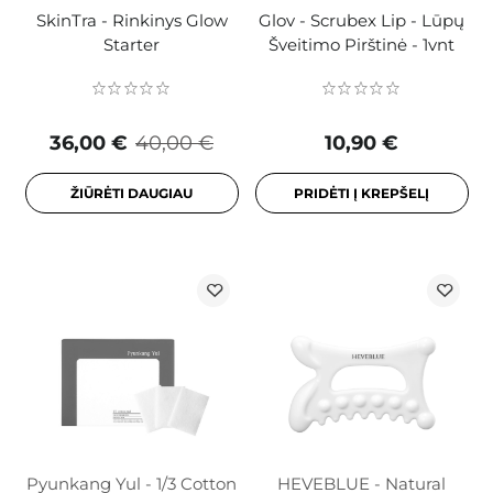
SkinTra - Rinkinys Glow
Glov - Scrubex Lip - Lūpų
Starter
Šveitimo Pirštinė - 1vnt
36,00 €
40,00 €
10,90 €
ŽIŪRĖTI DAUGIAU
PRIDĖTI Į KREPŠELĮ
Pyunkang Yul - 1/3 Cotton
HEVEBLUE - Natural