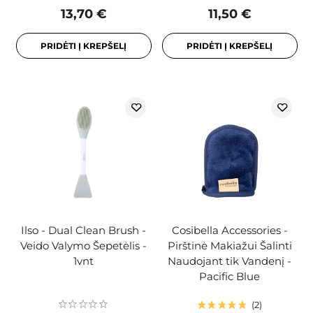
13,70 €
11,50 €
PRIDĖTI Į KREPŠELĮ
PRIDĖTI Į KREPŠELĮ
Ilso - Dual Clean Brush -
Cosibella Accessories -
Veido Valymo Šepetėlis -
Pirštinė Makiažui Šalinti
1vnt
Naudojant tik Vandenį -
Pacific Blue
2