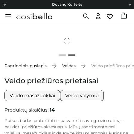
Dovanų Kortelės
Cosibella lojalumo programa
Nemokamas pristatymas nuo 40,00 €
Dovanų Kortelės
Pagrindinis puslapis
Veidas
Veido priežiūros prie
Veido priežiūros prietaisai
Veido masažuokliai
Veido valymui
Produktų skaičius:
14
Puikus būdas praturtinti ir paįvairinti savo grožio rutiną –
naudoti priežiūros aksesuarus. Mūsų asortimente rasi
volelius, masažuoklius ir daugybę kitų priemonių, kurios ne