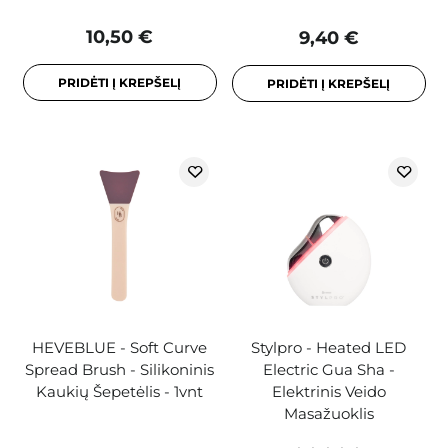
10,50 €
9,40 €
PRIDĖTI Į KREPŠELĮ
PRIDĖTI Į KREPŠELĮ
HEVEBLUE - Soft Curve
Stylpro - Heated LED
Spread Brush - Silikoninis
Electric Gua Sha -
Kaukių Šepetėlis - 1vnt
Elektrinis Veido
Masažuoklis