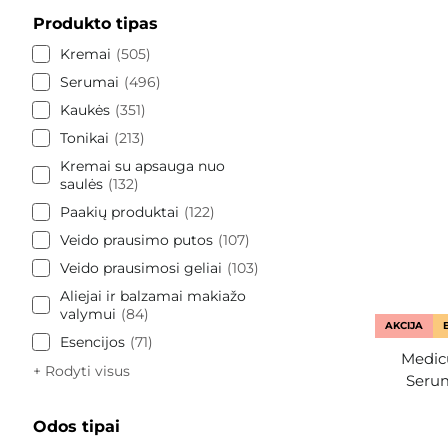
Produkto tipas
Kremai
505
Serumai
496
Kaukės
351
Tonikai
213
Kremai su apsauga nuo
saulės
132
Paakių produktai
122
Veido prausimo putos
107
Veido prausimosi geliai
103
Aliejai ir balzamai makiažo
valymui
84
AKCIJA
Esencijos
71
Medic
+ Rodyti visus
Serum
Odos tipai