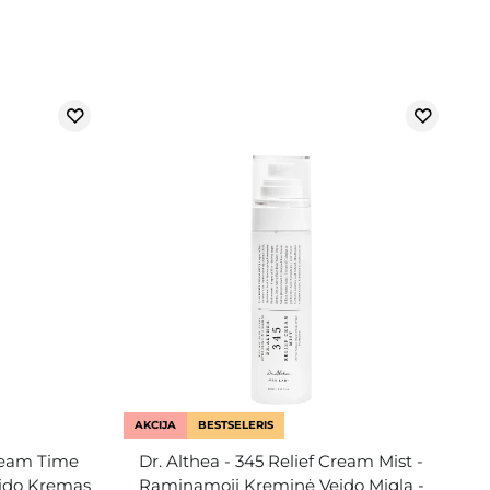
AKCIJA
BESTSELERIS
ream Time
Dr. Althea - 345 Relief Cream Mist -
eido Kremas
Raminamoji Kreminė Veido Migla -