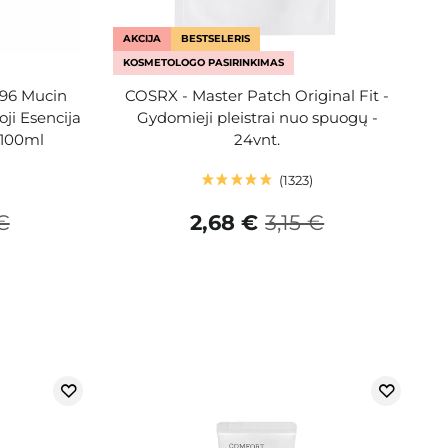
AKCIJA
BESTSELERIS
KOSMETOLOGO PASIRINKIMAS
 96 Mucin
COSRX - Master Patch Original Fit -
ji Esencija
Gydomieji pleistrai nuo spuogų -
 100ml
24vnt.
1323
 €
2,68 €
3,15 €