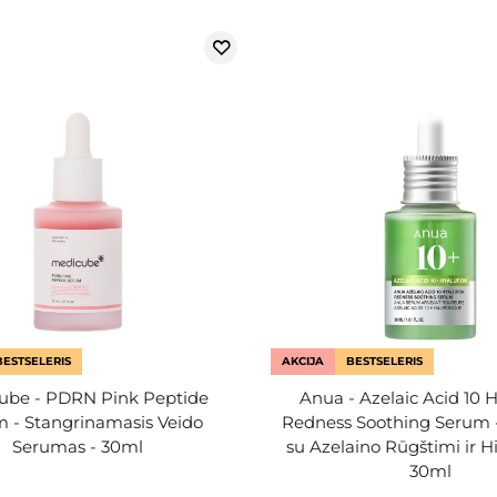
BESTSELERIS
AKCIJA
BESTSELERIS
ube - PDRN Pink Peptide
Anua - Azelaic Acid 10 
 - Stangrinamasis Veido
Redness Soothing Serum 
Serumas - 30ml
su Azelaino Rūgštimi ir H
30ml