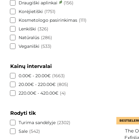
Draugiški aplinkai
156
Korėjietiški
1751
Kosmetologo pasirinkimas
111
Lenkiški
326
Natūralūs
286
Veganiški
533
Kainų intervalai
0.00€ - 20.00€
1663
20.00€ - 220.00€
805
220.00€ - 420.00€
4
Rodyti tik
BESTSELERI
Turima sandėlyje
2302
The Or
Sale
542
Exfoli