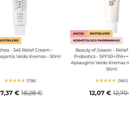
AKCIJA
BESTSELERIS
BESTSELERIS
KOSMETOLOGO PASIRINKIMAS
lthea - 345 Relief Cream -
Beauty of Joseon - Relief
ojantis Veido Kremas - 50ml
Probiotics - SPF50+/PA++
Apsauginis Veido Kremas n
50ml
738
1841
17,37 €
18,28 €
12,07 €
12,70