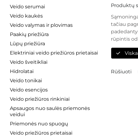
Produktų s
Veido serumai
Veido kaukės
Sąmoninga v
tačiau pagr
Veido valymas ir plovimas
padedantys 
Paakių priežiūra
rūpintis od
Lūpų priežiūra
Elektriniai veido priežiūros prietaisai
Viska
Veido šveitikliai
Hidrolatai
Rūšiuoti
Veido tonikai
Veido esencijos
Veido priežiūros rinkiniai
Apsaugos nuo saulės priemonės
veidui
Priemonės nuo spuogų
Veido priežiūros prietaisai