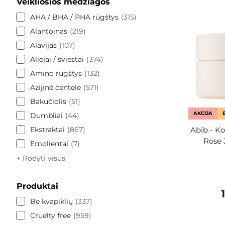
Veikliosios medžiagos
AHA / BHA / PHA rūgštys
315
Alantoinas
219
Alavijas
107
Aliejai / sviestai
374
Amino rūgštys
132
Azijinė centelė
571
Bakučiolis
51
AKCIJA
Dumbliai
44
Ekstraktai
867
Abib - Ko
Rose 
Emolientai
7
+ Rodyti visus
Produktai
Be kvapiklių
337
Cruelty free
959