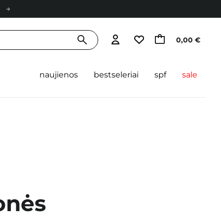
0,00 €
naujienos
bestseleriai
spf
sale
onės