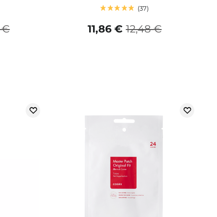
37
 €
11,86 €
12,48 €