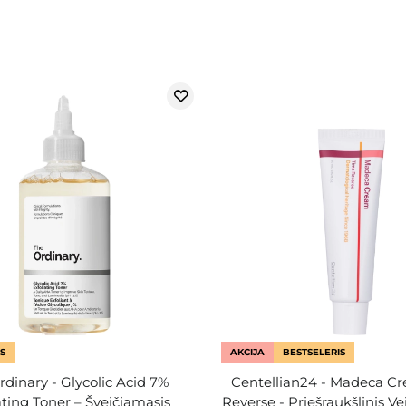
S
AKCIJA
BESTSELERIS
dinary - Glycolic Acid 7%
Centellian24 - Madeca C
ating Toner – Šveičiamasis
Reverse - Priešraukšlinis V