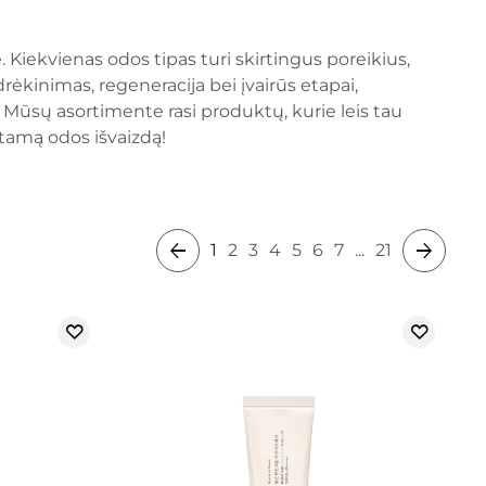
. Kiekvienas odos tipas turi skirtingus poreikius,
drėkinimas, regeneracija bei įvairūs etapai,
 Mūsų asortimente rasi produktų, kurie leis tau
kštamą odos išvaizdą!
1
2
3
4
5
6
7
...
21