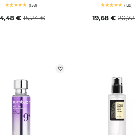
158
139
14,48 €
15,24 €
19,68 €
20,72