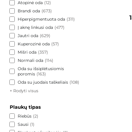
Atopinė oda
12
Brandi oda
673
Hiperpigmentuota oda
311
Į aknę linkusi oda
477
Jautri oda
629
Kuperozinė oda
57
Mišri oda
357
Normali oda
114
Oda su išsiplėtusiomis
poromis
163
Oda su juodais taškeliais
108
+ Rodyti visus
Plaukų tipas
Riebūs
2
Sausi
1