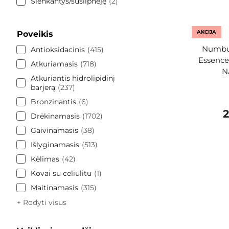
Slenkantys/susilpnėję
2
AKCIJA
Poveikis
Numbuz
Antioksidacinis
415
Essence 
Atkuriamasis
718
N
Atkuriantis hidrolipidinį
barjerą
237
Bronzinantis
6
2
Drėkinamasis
1702
Gaivinamasis
38
Išlyginamasis
513
Kėlimas
42
Kovai su celiulitu
1
Maitinamasis
315
+ Rodyti visus