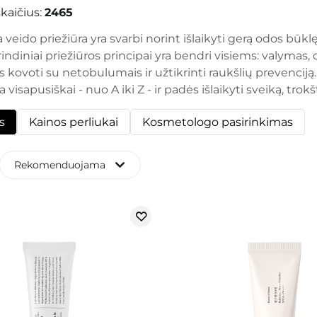
kaičius:
2465
eido priežiūra yra svarbi norint išlaikyti gerą odos būklę
indiniai priežiūros principai yra bendri visiems: valymas, 
kovoti su netobulumais ir užtikrinti raukšlių prevenciją.
a visapusiškai - nuo A iki Z - ir padės išlaikyti sveiką, tro
s
Kainos perliukai
Kosmetologo pasirinkimas
Rekomenduojama