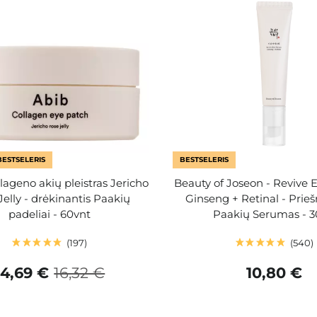
BESTSELERIS
BESTSELERIS
lageno akių pleistras Jericho
Beauty of Joseon - Revive 
Jelly - drėkinantis Paakių
Ginseng + Retinal - Prieš
padeliai - 60vnt
Paakių Serumas - 
197
540
14,69 €
16,32 €
10,80 €