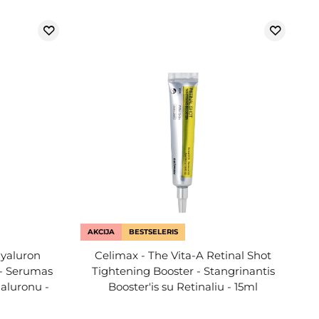
AKCIJA
BESTSELERIS
Hyaluron
Celimax - The Vita-A Retinal Shot
- Serumas
Tightening Booster - Stangrinantis
ialuronu -
Booster'is su Retinaliu - 15ml