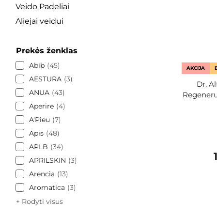
Veido Padeliai
Aliejai veidui
Prekės ženklas
Abib
45
AKCIJA
AESTURA
3
Dr. A
ANUA
43
Regeneru
Aperire
4
A'Pieu
7
Apis
48
APLB
34
APRILSKIN
3
Arencia
13
Aromatica
3
+ Rodyti visus