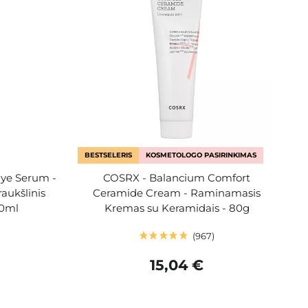
BESTSELERIS
KOSMETOLOGO PASIRINKIMAS
Eye Serum -
COSRX - Balancium Comfort
raukšlinis
Ceramide Cream - Raminamasis
30ml
Kremas su Keramidais - 80g
967
15,04 €