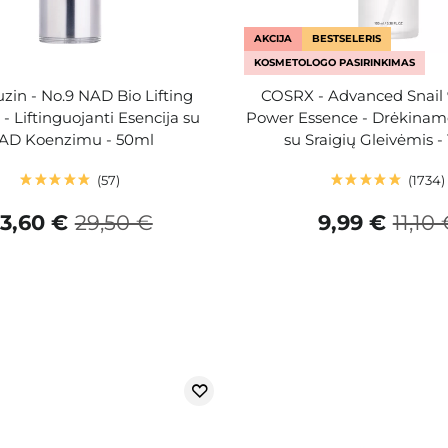
AKCIJA
BESTSELERIS
KOSMETOLOGO PASIRINKIMAS
in - No.9 NAD Bio Lifting
COSRX - Advanced Snail
- Liftinguojanti Esencija su
Power Essence - Drėkinamo
AD Koenzimu - 50ml
su Sraigių Gleivėmis -
57
1734
3,60 €
29,50 €
9,99 €
11,10