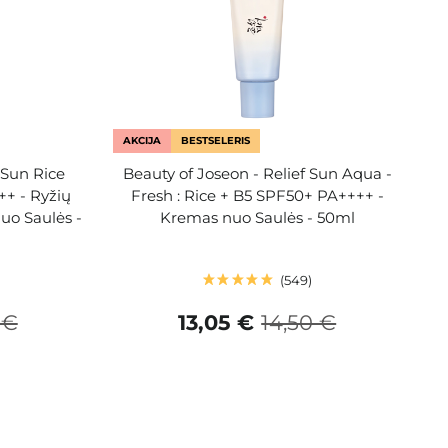
AKCIJA
BESTSELERIS
 Sun Rice
Beauty of Joseon - Relief Sun Aqua -
++ - Ryžių
Fresh : Rice + B5 SPF50+ PA++++ -
uo Saulės -
Kremas nuo Saulės - 50ml
549
 €
13,05 €
14,50 €