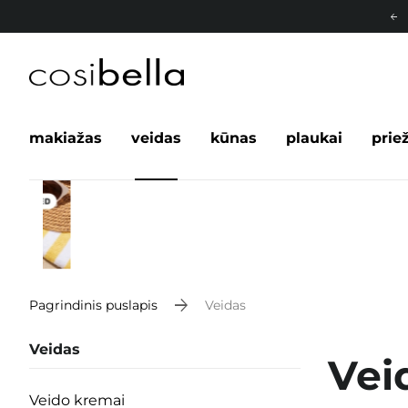
makiažas
veidas
kūnas
plaukai
prie
Pagrindinis puslapis
Veidas
Veidas
Vei
Veido kremai