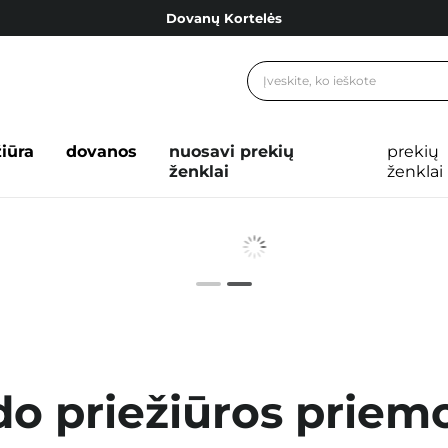
Dovanų Kortelės
Cosibella lojalumo programa
Nemokamas pristatymas nuo 40,00 €
Dovanų Kortelės
žiūra
dovanos
nuosavi prekių
prekių
ženklai
ženklai
do priežiūros priem