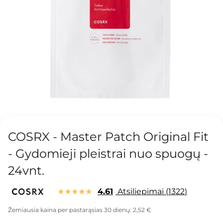
COSRX - Master Patch Original Fit
- Gydomieji pleistrai nuo spuogų -
24vnt.
4.61
Atsiliepimai
1322
Žemiausia kaina per pastarąsias 30 dienų:
2,52 €