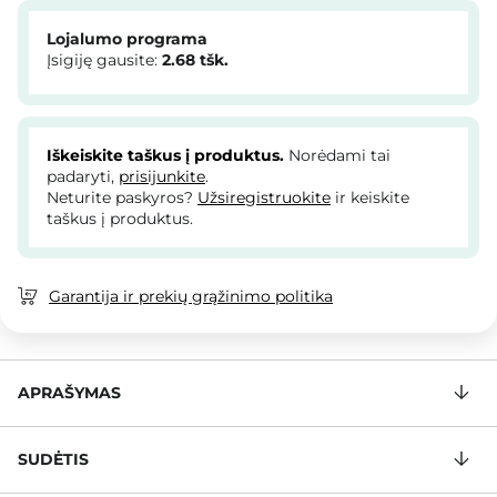
Lojalumo programa
Įsigiję gausite:
2.68
tšk.
Iškeiskite taškus į produktus.
Norėdami tai
padaryti,
prisijunkite
.
Neturite paskyros?
Užsiregistruokite
ir keiskite
taškus į produktus.
Garantija ir prekių grąžinimo politika
APRAŠYMAS
SUDĖTIS