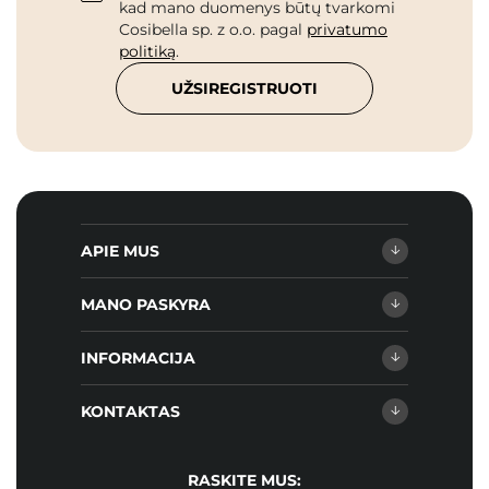
kad mano duomenys būtų tvarkomi
Cosibella sp. z o.o. pagal
privatumo
politiką
.
UŽSIREGISTRUOTI
APIE MUS
MANO PASKYRA
INFORMACIJA
KONTAKTAS
RASKITE MUS: