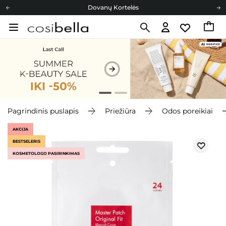
Dovanų Kortelės
Cosibella lojalumo programa
Nemokamas pristatymas nuo 40,00 €
Dovanų Kortelės
Pagrindinis puslapis
Priežiūra
Odos poreikiai
AKCIJA
BESTSELERIS
KOSMETOLOGO PASIRINKIMAS