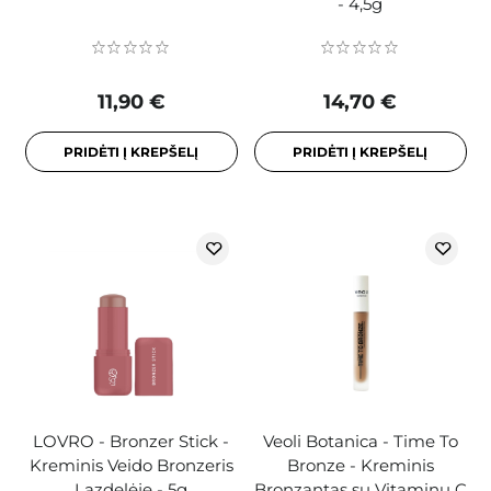
- 4,5g
11,90 €
14,70 €
PRIDĖTI Į KREPŠELĮ
PRIDĖTI Į KREPŠELĮ
LOVRO - Bronzer Stick -
Veoli Botanica - Time To
Kreminis Veido Bronzeris
Bronze - Kreminis
Lazdelėje - 5g
Bronzantas su Vitaminu C