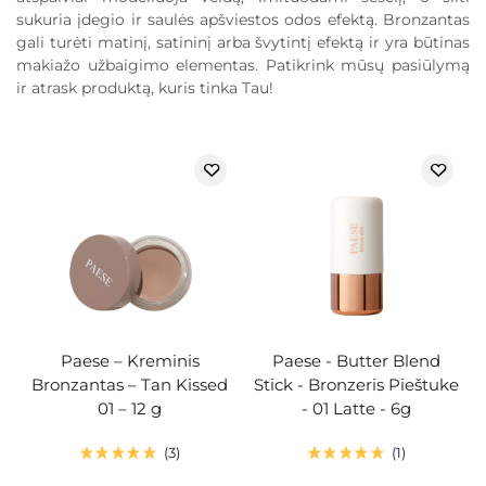
sukuria įdegio ir saulės apšviestos odos efektą. Bronzantas
gali turėti matinį, satininį arba švytintį efektą ir yra būtinas
makiažo užbaigimo elementas. Patikrink mūsų pasiūlymą
ir atrask produktą, kuris tinka Tau!
Paese – Kreminis
Paese - Butter Blend
Bronzantas – Tan Kissed
Stick - Bronzeris Pieštuke
01 – 12 g
- 01 Latte - 6g
3
1