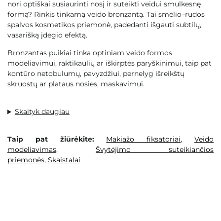
nori optiškai susiaurinti nosį ir suteikti veidui smulkesnę
formą? Rinkis tinkamą veido bronzantą. Tai smėlio–rudos
spalvos kosmetikos priemonė, padedanti išgauti subtilų,
vasarišką įdegio efektą.
Bronzantas
puikiai tinka optiniam veido formos
modeliavimui, raktikaulių ar iškirptės paryškinimui, taip pat
kontūro netobulumų, pavyzdžiui, pernelyg išreikštų
skruostų ar plataus nosies, maskavimui.
Skaityk daugiau
Taip pat žiūrėkite:
Makiažo fiksatoriai
,
Veido
modeliavimas
,
Švytėjimo suteikiančios
priemonės
,
Skaistalai