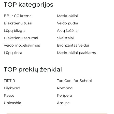
TOP kategorijos
BB ir CC kremai
Maskuokliai
Blakstienų tušai
Veido pudra
Lūpų blizgiai
Akių šešėliai
Blakstienų serumai
Skaistalai
Veido modeliavimas
Bronzantas veidui
Lūpų tinta
Maskuokliai paakiams
TOP prekių ženklai
TIRTIR
Too Cool for School
Lilybyred
Rom&nd
Paese
Peripera
Unleashia
Amuse