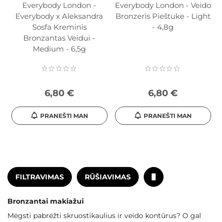
Everybody London -
Everybody London - Veido
Everybody x Aleksandra
Bronzeris Pieštuke - Light
Sosfa Kreminis
- 4,8g
Bronzantas Veidui -
Medium - 6,5g
6,80 €
6,80 €
PRANEŠTI MAN
PRANEŠTI MAN
FILTRAVIMAS
RŪŠIAVIMAS
Bronzantai makiažui
Mėgsti pabrėžti skruostikaulius ir veido kontūrus? O gal