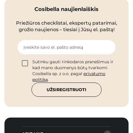
Cosibella naujienlaiškis
Priežiūros checklistai, ekspertų patarimai,
grožio naujienos – tiesiai į Jūsų el. paštą!
Įveskite savo el. pašto adresą
Sutinku gauti rinkodaros pranešimus ir
kad mano duomenys būtų tvarkomi
Cosibella sp. z o.o. pagal
privatumo
politiką
.
UŽSIREGISTRUOTI