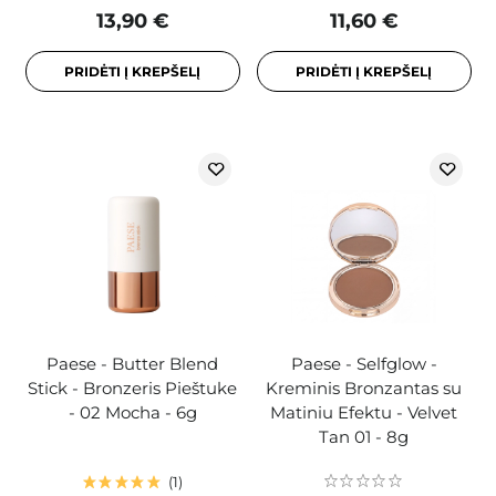
13,90 €
11,60 €
PRIDĖTI Į KREPŠELĮ
PRIDĖTI Į KREPŠELĮ
Paese - Butter Blend
Paese - Selfglow -
Stick - Bronzeris Pieštuke
Kreminis Bronzantas su
- 02 Mocha - 6g
Matiniu Efektu - Velvet
Tan 01 - 8g
1