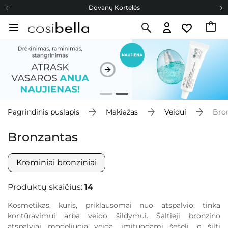
Dovanų Kortelės
Cosibella lojalumo programa
Nemokamas pristatymas nuo 40,00 €
Dovanų Kortelės
Pagrindinis puslapis
Makiažas
Veidui
Bro
Bronzantas
Kreminiai bronziniai
Produktų skaičius:
14
Kosmetikas, kuris, priklausomai nuo atspalvio, tinka
kontūravimui arba veido šildymui. Šaltieji bronzino
atspalviai modeliuoja veidą, imituodami šešėlį, o šilti