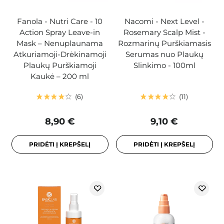
Fanola - Nutri Care - 10
Nacomi - Next Level -
Action Spray Leave-in
Rosemary Scalp Mist -
Mask – Nenuplaunama
Rozmarinų Purškiamasis
Atkuriamoji-Drėkinamoji
Serumas nuo Plaukų
Plaukų Purškiamoji
Slinkimo - 100ml
Kaukė – 200 ml
6
11
8,90 €
9,10 €
PRIDĖTI Į KREPŠELĮ
PRIDĖTI Į KREPŠELĮ