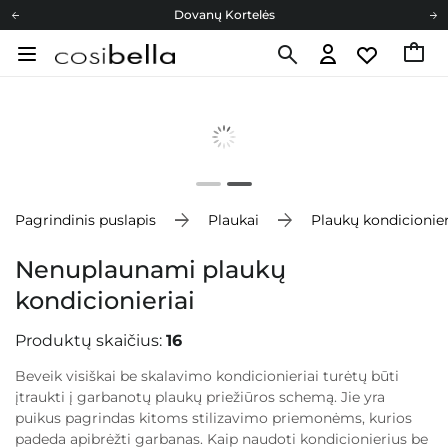
Dovanų Kortelės
Cosibella lojalumo programa
Nemokamas pristatymas nuo 40,00 €
Dovanų Kortelės
Pagrindinis puslapis
Plaukai
Plaukų kondicionier
Nenuplaunami plaukų
kondicionieriai
Produktų skaičius:
16
Beveik visiškai be skalavimo kondicionieriai turėtų būti
įtraukti į garbanotų plaukų priežiūros schemą. Jie yra
puikus pagrindas kitoms stilizavimo priemonėms, kurios
padeda apibrėžti garbanas. Kaip naudoti kondicionierius be