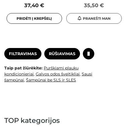
37,40 €
35,50 €
PRIDĖTI Į KREPŠELĮ
PRANEŠTI MAN
FILTRAVIMAS
RŪŠIAVIMAS
Taip pat žiūrėkite:
Purškiami plaukų
kondicionieriai
,
Galvos odos šveitikliai
,
Sausi
šampūnai
,
Šampūnai be SLS ir SLES
TOP kategorijos