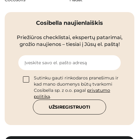
Cosibella naujienlaiškis
Priežiūros checklistai, ekspertų patarimai,
grožio naujienos – tiesiai į Jūsų el. paštą!
Įveskite savo el. pašto adresą
Sutinku gauti rinkodaros pranešimus ir
kad mano duomenys būtų tvarkomi
Cosibella sp. z o.o. pagal
privatumo
politiką
.
UŽSIREGISTRUOTI