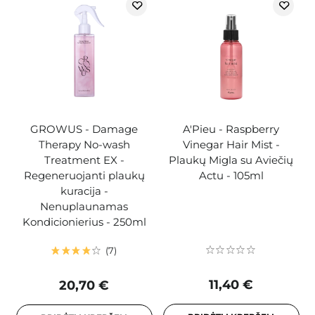
GROWUS - Damage
A'Pieu - Raspberry
Therapy No-wash
Vinegar Hair Mist -
Treatment EX -
Plaukų Migla su Aviečių
Regeneruojanti plaukų
Actu - 105ml
kuracija -
Nenuplaunamas
Kondicionierius - 250ml
7
11,40 €
20,70 €