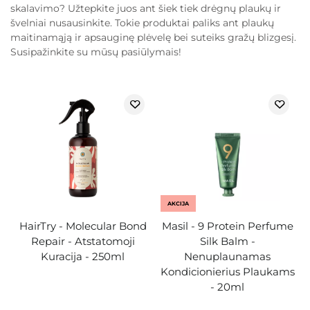
skalavimo? Užtepkite juos ant šiek tiek drėgnų plaukų ir
švelniai nusausinkite. Tokie produktai paliks ant plaukų
maitinamąją ir apsauginę plėvelę bei suteiks gražų blizgesį.
Susipažinkite su mūsų pasiūlymais!
AKCIJA
HairTry - Molecular Bond
Masil - 9 Protein Perfume
Repair - Atstatomoji
Silk Balm -
Kuracija - 250ml
Nenuplaunamas
Kondicionierius Plaukams
- 20ml