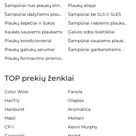
Plaukų aliejai
Šampūnai nuo plaukų slinkimo
Šampūnai be SLS ir SLES
Šampūnai dažytiems plaukams
Plaukų šepečiai ir šukos
Šampūnai riebiems plaukams
Kaukės sausiems plaukams
Galvos odos šveitikliai
Plaukų kondicionieriai
Šampūnai sausiems plaukams
Plaukų galiukų serumai
Šampūnai garbanotiems plaukams
Plaukų formavimo priemonės
TOP prekių ženklai
Color Wow
Fanola
HairTry
Olaplex
Hairburst
Aromatica
Masil
Mohani
CP-1
Kevin Murphy
Cocosolis
Hadat