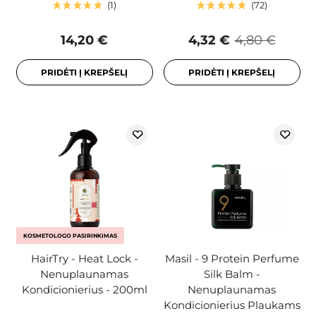
1
72
14,20 €
4,32 €
4,80 €
PRIDĖTI Į KREPŠELĮ
PRIDĖTI Į KREPŠELĮ
KOSMETOLOGO PASIRINKIMAS
HairTry - Heat Lock -
Masil - 9 Protein Perfume
Nenuplaunamas
Silk Balm -
Kondicionierius - 200ml
Nenuplaunamas
Kondicionierius Plaukams