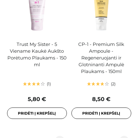
Trust My Sister - 5
CP-1 - Premium Silk
Viename Kaukė Aukšto
Ampoule -
Porėtumo Plaukams - 150
Regeneruojanti ir
ml
Glotninanti Ampulė
Plaukams - 150ml
1
2
5,80 €
8,50 €
PRIDĖTI Į KREPŠELĮ
PRIDĖTI Į KREPŠELĮ