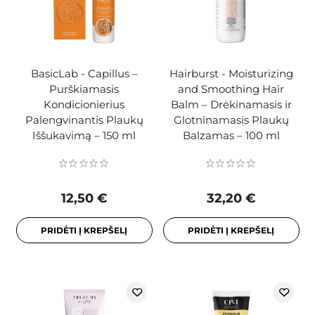
BasicLab - Capillus –
Hairburst - Moisturizing
Purškiamasis
and Smoothing Hair
Kondicionierius
Balm – Drėkinamasis ir
Palengvinantis Plaukų
Glotninamasis Plaukų
Iššukavimą – 150 ml
Balzamas – 100 ml
12,50 €
32,20 €
PRIDĖTI Į KREPŠELĮ
PRIDĖTI Į KREPŠELĮ