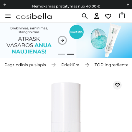
Nemokamas pristatymas nuo 40,00 €
Dovanų Kortelės
Cosibella lojalumo programa
Nemokamas pristatymas nuo 40,00 €
Dovanų Kortelės
Pagrindinis puslapis
Priežiūra
TOP ingredientai