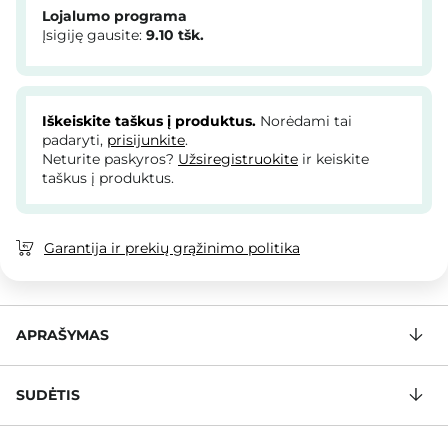
Lojalumo programa
Įsigiję gausite:
9.10
tšk.
Iškeiskite taškus į produktus.
Norėdami tai
padaryti,
prisijunkite
.
Neturite paskyros?
Užsiregistruokite
ir keiskite
taškus į produktus.
Garantija ir prekių grąžinimo politika
APRAŠYMAS
SUDĖTIS