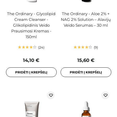
The Ordinary - Glycolipid
The Ordinary - Aloe 2% +
Cream Cleanser -
NAG 2% Solution – Alavijų
Glikolipidinis Veido
Veido Serumas – 30 ml
Prausimosi Kremas -
150ml
24
9
14,10 €
15,60 €
PRIDĖTI Į KREPŠELĮ
PRIDĖTI Į KREPŠELĮ