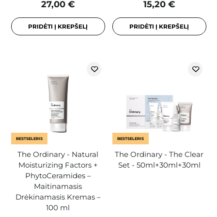
27,00 €
15,20 €
PRIDĖTI Į KREPŠELĮ
PRIDĖTI Į KREPŠELĮ
BESTSELERIS
BESTSELERIS
The Ordinary - Natural
The Ordinary - The Clear
Moisturizing Factors +
Set - 50ml+30ml+30ml
PhytoCeramides –
Maitinamasis
Drėkinamasis Kremas –
100 ml