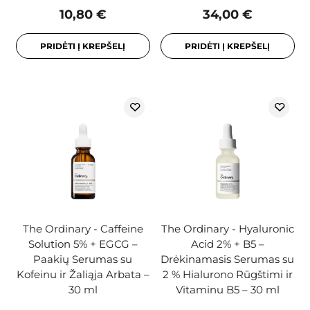
10,80 €
34,00 €
PRIDĖTI Į KREPŠELĮ
PRIDĖTI Į KREPŠELĮ
The Ordinary - Caffeine
The Ordinary - Hyaluronic
Solution 5% + EGCG –
Acid 2% + B5 –
Paakių Serumas su
Drėkinamasis Serumas su
Kofeinu ir Žaliąja Arbata –
2 % Hialurono Rūgštimi ir
30 ml
Vitaminu B5 – 30 ml