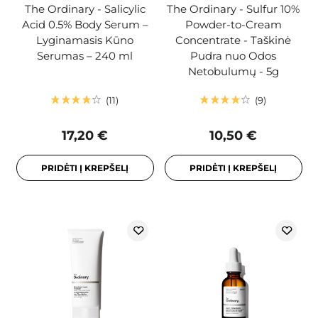
The Ordinary - Salicylic
The Ordinary - Sulfur 10%
Acid 0.5% Body Serum –
Powder-to-Cream
Lyginamasis Kūno
Concentrate - Taškinė
Serumas – 240 ml
Pudra nuo Odos
Netobulumų - 5g
11
9
17,20 €
10,50 €
PRIDĖTI Į KREPŠELĮ
PRIDĖTI Į KREPŠELĮ