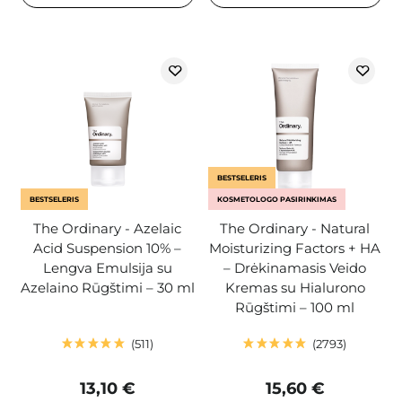
BESTSELERIS
BESTSELERIS
KOSMETOLOGO PASIRINKIMAS
The Ordinary - Azelaic
The Ordinary - Natural
Acid Suspension 10% –
Moisturizing Factors + HA
Lengva Emulsija su
– Drėkinamasis Veido
Azelaino Rūgštimi – 30 ml
Kremas su Hialurono
Rūgštimi – 100 ml
511
2793
13,10 €
15,60 €