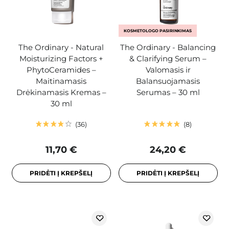
KOSMETOLOGO PASIRINKIMAS
The Ordinary - Natural
The Ordinary - Balancing
Moisturizing Factors +
& Clarifying Serum –
PhytoCeramides –
Valomasis ir
Maitinamasis
Balansuojamasis
Drėkinamasis Kremas –
Serumas – 30 ml
30 ml
36
8
11,70 €
24,20 €
PRIDĖTI Į KREPŠELĮ
PRIDĖTI Į KREPŠELĮ