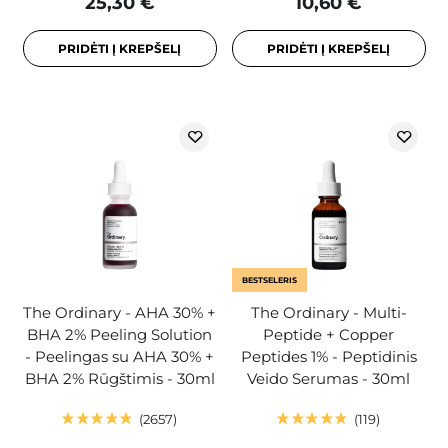
25,30 €
10,60 €
PRIDĖTI Į KREPŠELĮ
PRIDĖTI Į KREPŠELĮ
BESTSELERIS
The Ordinary - AHA 30% +
The Ordinary - Multi-
BHA 2% Peeling Solution
Peptide + Copper
- Peelingas su AHA 30% +
Peptides 1% - Peptidinis
BHA 2% Rūgštimis - 30ml
Veido Serumas - 30ml
2657
119