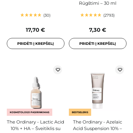
Rūgštimi – 30 ml
30
2793
17,70 €
7,30 €
PRIDĖTI Į KREPŠELĮ
PRIDĖTI Į KREPŠELĮ
KOSMETOLOGO PASIRINKIMAS
BESTSELERIS
The Ordinary - Lactic Acid
The Ordinary - Azelaic
10% + HA – Šveitiklis su
Acid Suspension 10% –