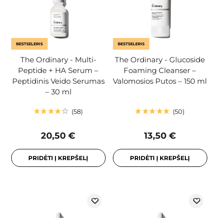
BESTSELERIS
BESTSELERIS
The Ordinary - Multi-
The Ordinary - Glucoside
Peptide + HA Serum –
Foaming Cleanser –
Peptidinis Veido Serumas
Valomosios Putos – 150 ml
– 30 ml
58
50
20,50 €
13,50 €
PRIDĖTI Į KREPŠELĮ
PRIDĖTI Į KREPŠELĮ