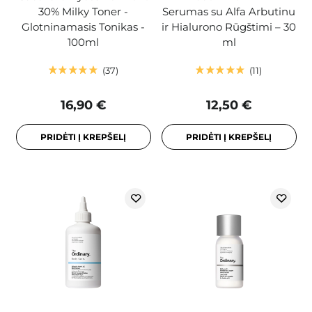
30% Milky Toner -
Serumas su Alfa Arbutinu
Glotninamasis Tonikas -
ir Hialurono Rūgštimi – 30
100ml
ml
37
11
16,90 €
12,50 €
PRIDĖTI Į KREPŠELĮ
PRIDĖTI Į KREPŠELĮ