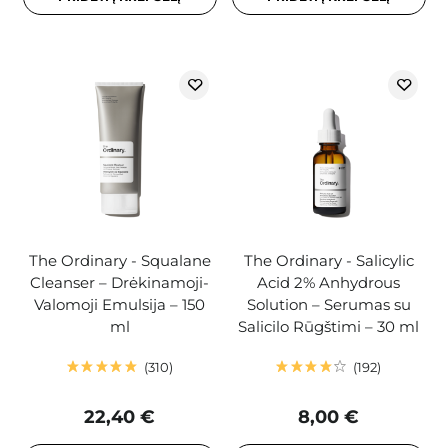
The Ordinary - Squalane
The Ordinary - Salicylic
Cleanser – Drėkinamoji-
Acid 2% Anhydrous
Valomoji Emulsija – 150
Solution – Serumas su
ml
Salicilo Rūgštimi – 30 ml
310
192
22,40 €
8,00 €