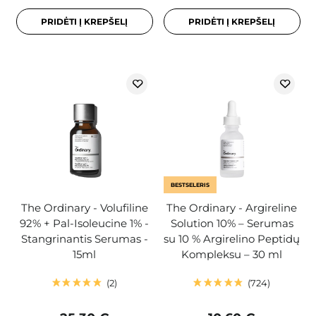
PRIDĖTI Į KREPŠELĮ
PRIDĖTI Į KREPŠELĮ
BESTSELERIS
The Ordinary - Volufiline
The Ordinary - Argireline
92% + Pal-Isoleucine 1% -
Solution 10% – Serumas
Stangrinantis Serumas -
su 10 % Argirelino Peptidų
15ml
Kompleksu – 30 ml
2
724