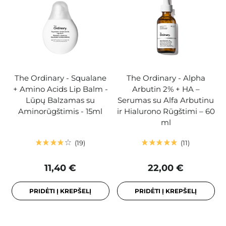
The Ordinary - Squalane
The Ordinary - Alpha
+ Amino Acids Lip Balm -
Arbutin 2% + HA –
Lūpų Balzamas su
Serumas su Alfa Arbutinu
Aminorūgštimis - 15ml
ir Hialurono Rūgštimi – 60
ml
19
11
11,40 €
22,00 €
PRIDĖTI Į KREPŠELĮ
PRIDĖTI Į KREPŠELĮ