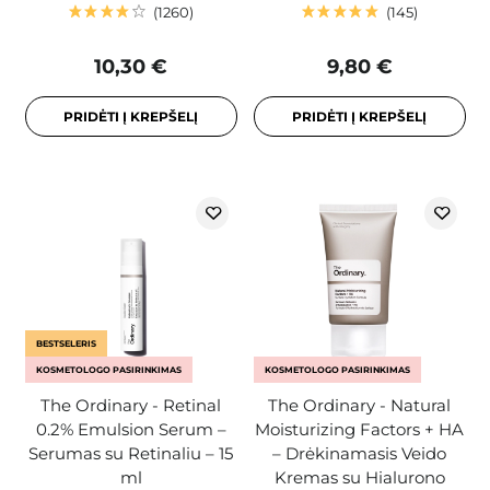
1260
145
10,30 €
9,80 €
PRIDĖTI Į KREPŠELĮ
PRIDĖTI Į KREPŠELĮ
BESTSELERIS
KOSMETOLOGO PASIRINKIMAS
KOSMETOLOGO PASIRINKIMAS
The Ordinary - Retinal
The Ordinary - Natural
0.2% Emulsion Serum –
Moisturizing Factors + HA
Serumas su Retinaliu – 15
– Drėkinamasis Veido
ml
Kremas su Hialurono