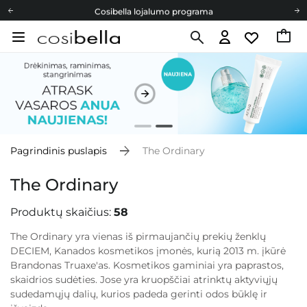
Cosibella lojalumo programa
Nemokamas pristatymas nuo 40,00 €
Dovanų Kortelės
Cosibella lojalumo programa
Nemokamas pristatymas nuo 40,00 €
Dovanų Kortelės
Pagrindinis puslapis
The Ordinary
The Ordinary
Produktų skaičius:
58
The Ordinary
yra vienas iš pirmaujančių prekių ženklų
DECIEM, Kanados kosmetikos įmonės, kurią 2013 m. įkūrė
Brandonas Truaxe'as. Kosmetikos gaminiai yra paprastos,
skaidrios sudėties. Jose yra kruopščiai atrinktų aktyviųjų
sudedamųjų dalių, kurios padeda gerinti odos būklę ir