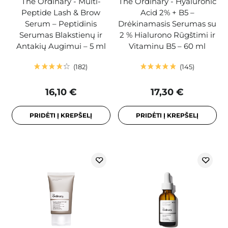
The Ordinary - Multi-
The Ordinary - Hyaluronic
Peptide Lash & Brow
Acid 2% + B5 –
Serum – Peptidinis
Drėkinamasis Serumas su
Serumas Blakstienų ir
2 % Hialurono Rūgštimi ir
Antakių Augimui – 5 ml
Vitaminu B5 – 60 ml
182
145
16,10 €
17,30 €
PRIDĖTI Į KREPŠELĮ
PRIDĖTI Į KREPŠELĮ