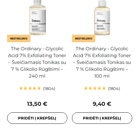
BESTSELERIS
BESTSELERIS
The Ordinary - Glycolic
The Ordinary - Glycolic
Acid 7% Exfoliating Toner
Acid 7% Exfoliating Toner
– Šveičiamasis Tonikas su
– Šveičiamasis Tonikas su
7 % Glikolio Rūgštimi –
7 % Glikolio Rūgštimi –
240 ml
100 ml
1804
1804
13,50 €
9,40 €
PRIDĖTI Į KREPŠELĮ
PRIDĖTI Į KREPŠELĮ