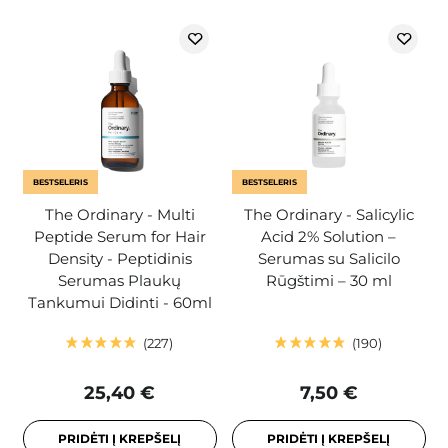
BESTSELERIS
BESTSELERIS
The Ordinary - Multi
The Ordinary - Salicylic
Peptide Serum for Hair
Acid 2% Solution –
Density - Peptidinis
Serumas su Salicilo
Serumas Plaukų
Rūgštimi – 30 ml
Tankumui Didinti - 60ml
227
190
25,40 €
7,50 €
PRIDĖTI Į KREPŠELĮ
PRIDĖTI Į KREPŠELĮ