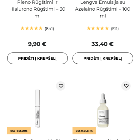
Pieno Rūgštimi ir
Lengva Emulsija su
Hialurono Rūgštimi – 30
Azelaino Rūgštimi – 100
ml
ml
841
511
9,90 €
33,40 €
PRIDĖTI Į KREPŠELĮ
PRIDĖTI Į KREPŠELĮ
BESTSELERIS
BESTSELERIS