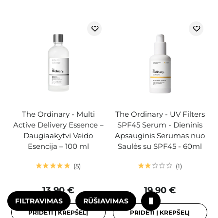
The Ordinary - Multi
The Ordinary - UV Filters
Active Delivery Essence –
SPF45 Serum - Dieninis
Daugiaakytvi Veido
Apsauginis Serumas nuo
Esencija – 100 ml
Saulės su SPF45 - 60ml
5
1
13,90 €
19,90 €
FILTRAVIMAS
RŪŠIAVIMAS
PRIDĖTI Į KREPŠELĮ
PRIDĖTI Į KREPŠELĮ