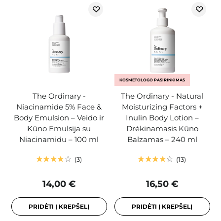
KOSMETOLOGO PASIRINKIMAS
The Ordinary -
The Ordinary - Natural
Niacinamide 5% Face &
Moisturizing Factors +
Body Emulsion – Veido ir
Inulin Body Lotion –
Kūno Emulsija su
Drėkinamasis Kūno
Niacinamidu – 100 ml
Balzamas – 240 ml
3
13
14,00 €
16,50 €
PRIDĖTI Į KREPŠELĮ
PRIDĖTI Į KREPŠELĮ