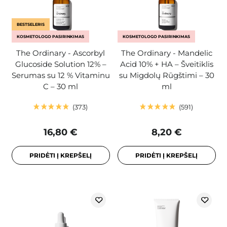
BESTSELERIS
KOSMETOLOGO PASIRINKIMAS
KOSMETOLOGO PASIRINKIMAS
The Ordinary - Ascorbyl
The Ordinary - Mandelic
Glucoside Solution 12% –
Acid 10% + HA – Šveitiklis
Serumas su 12 % Vitaminu
su Migdolų Rūgštimi – 30
C – 30 ml
ml
373
591
16,80 €
8,20 €
PRIDĖTI Į KREPŠELĮ
PRIDĖTI Į KREPŠELĮ