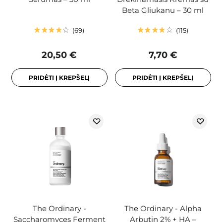
Beta Gliukanu – 30 ml
69
115
20,50 €
7,70 €
PRIDĖTI Į KREPŠELĮ
PRIDĖTI Į KREPŠELĮ
The Ordinary -
The Ordinary - Alpha
Saccharomyces Ferment
Arbutin 2% + HA –