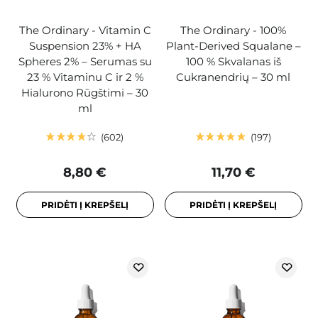
The Ordinary - Vitamin C
The Ordinary - 100%
Suspension 23% + HA
Plant-Derived Squalane –
Spheres 2% – Serumas su
100 % Skvalanas iš
23 % Vitaminu C ir 2 %
Cukranendrių – 30 ml
Hialurono Rūgštimi – 30
ml
602
197
8,80 €
11,70 €
PRIDĖTI Į KREPŠELĮ
PRIDĖTI Į KREPŠELĮ