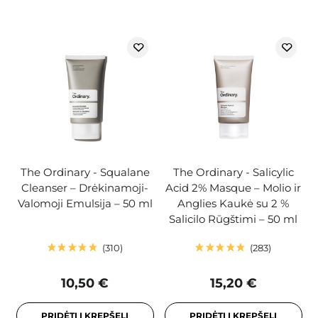
The Ordinary - Squalane
The Ordinary - Salicylic
Cleanser – Drėkinamoji-
Acid 2% Masque – Molio ir
Valomoji Emulsija – 50 ml
Anglies Kaukė su 2 %
Salicilo Rūgštimi – 50 ml
310
283
10,50 €
15,20 €
PRIDĖTI Į KREPŠELĮ
PRIDĖTI Į KREPŠELĮ