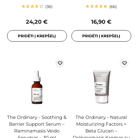
36
66
24,20 €
16,90 €
PRIDĖTI Į KREPŠELĮ
PRIDĖTI Į KREPŠELĮ
The Ordinary - Soothing &
The Ordinary - Natural
Barrier Support Serum –
Moisturizing Factors +
Raminamasis Veido
Beta Glucan –
Serumas – 30 ml
Drėkinamasis Kremas su