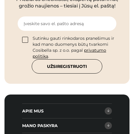
grožio naujienos – tiesiai į Jūsų el. paštą!
Įveskite savo el. pašto adresą
Sutinku gauti rinkodaros pranešimus ir
kad mano duomenys būtų tvarkomi
Cosibella sp. z o.o. pagal
privatumo
politiką
.
UŽSIREGISTRUOTI
APIE MUS
MANO PASKYRA