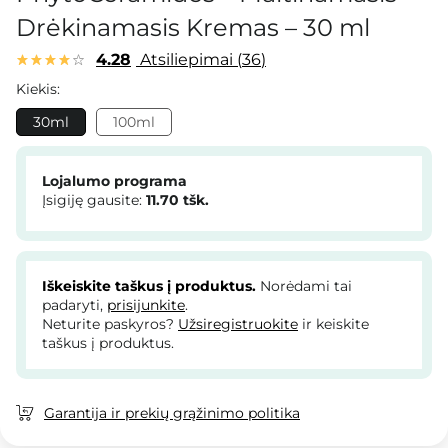
Drėkinamasis Kremas – 30 ml
4.28
Atsiliepimai
36
Kiekis:
30ml
100ml
Lojalumo programa
Įsigiję gausite:
11.70
tšk.
Iškeiskite taškus į produktus.
Norėdami tai
padaryti,
prisijunkite
.
Neturite paskyros?
Užsiregistruokite
ir keiskite
taškus į produktus.
Garantija ir prekių grąžinimo politika