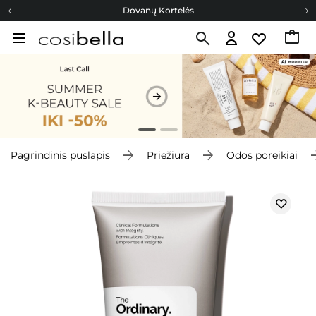
Dovanų Kortelės
Cosibella lojalumo programa
Nemokamas pristatymas nuo 40,00 €
Dovanų Kortelės
Pagrindinis puslapis
Priežiūra
Odos poreikiai