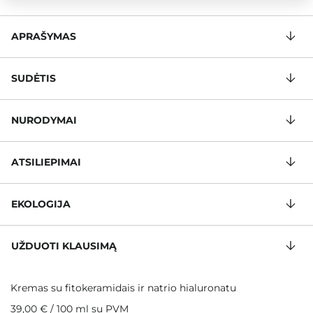
APRAŠYMAS
SUDĖTIS
NURODYMAI
ATSILIEPIMAI
EKOLOGIJA
UŽDUOTI KLAUSIMĄ
Kremas su fitokeramidais ir natrio hialuronatu
39,00 €
/
100 ml
su PVM