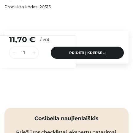
Produkto kodas: 20515
11,70 €
/
vnt.
PRIDĖTI Į KREPŠELĮ
Cosibella naujienlaiškis
Priežiūros checklistai, ekspertų patarimai,