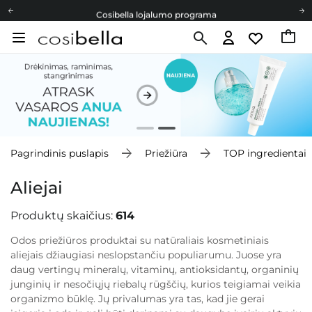
Cosibella lojalumo programa
Nemokamas pristatymas nuo 40,00 €
Dovanų Kortelės
Cosibella lojalumo programa
Nemokamas pristatymas nuo 40,00 €
Dovanų Kortelės
Pagrindinis puslapis
Priežiūra
TOP ingredientai
Aliejai
Produktų skaičius:
614
Odos priežiūros produktai su natūraliais kosmetiniais
aliejais džiaugiasi neslopstančiu populiarumu. Juose yra
daug vertingų mineralų, vitaminų, antioksidantų, organinių
junginių ir nesočiųjų riebalų rūgščių, kurios teigiamai veikia
organizmo būklę. Jų privalumas yra tas, kad jie gerai