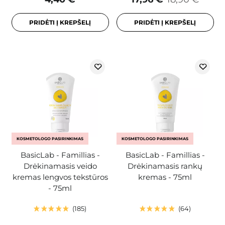
PRIDĖTI Į KREPŠELĮ
PRIDĖTI Į KREPŠELĮ
KOSMETOLOGO PASIRINKIMAS
KOSMETOLOGO PASIRINKIMAS
BasicLab - Famillias -
BasicLab - Famillias -
Drėkinamasis veido
Drėkinamasis rankų
kremas lengvos tekstūros
kremas - 75ml
- 75ml
185
64