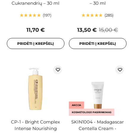
Cukranendrių – 30 ml
– 30 ml
197
285
11,70 €
13,50 €
15,00 €
PRIDĖTI Į KREPŠELĮ
PRIDĖTI Į KREPŠELĮ
AKCIJA
KOSMETOLOGO PASIRINKIMAS
CP-1 - Bright Complex
SKIN1004 - Madagascar
Intense Nourishing
Centella Cream -