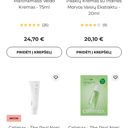
Maitinamasis Veido
Paakių Kremas su Indinės
Kremas - 75ml
Morvos Vaisių Ekstraktu -
20ml
26
9
24,70 €
20,10 €
PRIDĖTI Į KREPŠELĮ
PRIDĖTI Į KREPŠELĮ
AKCIJA
Celimax - The Real Noni
Celimax - The Real Noni