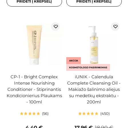
PRIDĖTI Į KREPŠELĮ
PRIDĖTI Į KREPŠELĮ
AKCIJA
KOSMETOLOGO PASIRINKIMAS
CP-1 - Bright Complex
iUNIK - Calendula
Intense Nourishing
Complete Cleansing Oil -
Conditioner - Stiprinantis
Makiažo šalinimo aliejus
Kondicionierius Plaukams
su medetkų ekstraktu -
- 100ml
200ml
56
450
4,40 €
17,96 €
18,90 €