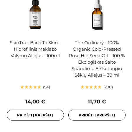
SkinTra - Back To Skin -
The Ordinary - 100%
Hidrofilinis Makiažo
Organic Cold-Pressed
Valymo Aliejus - 100ml
Rose Hip Seed Oil – 100 %
Ekologiškas Šalto
Spaudimo Erškėtuogių
Sėklų Aliejus – 30 ml
54
280
14,00 €
11,70 €
PRIDĖTI Į KREPŠELĮ
PRIDĖTI Į KREPŠELĮ