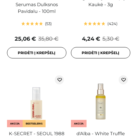
Serumas Dulksnos
Kaukė - 3g
Pavidalu - 100ml
53
424
25,06 €
35,80 €
4,24 €
5,30 €
PRIDĖTI Į KREPŠELĮ
PRIDĖTI Į KREPŠELĮ
AKCIJA
BESTSELERIS
AKCIJA
K-SECRET - SEOUL 1988
d'Alba - White Truffle