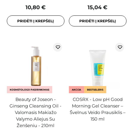
10,80 €
15,04 €
PRIDĖTI Į KREPŠELĮ
PRIDĖTI Į KREPŠELĮ
KOSMETOLOGO PASIRINKIMAS
AKCIJA
BESTSELERIS
Beauty of Joseon -
COSRX - Low pH Good
Ginseng Cleansing Oil -
Morning Gel Cleanser –
Valomasis Makiažo
Švelnus Veido Prausiklis –
Valymo Aliejus Su
150 ml
Ženšeniu - 210ml