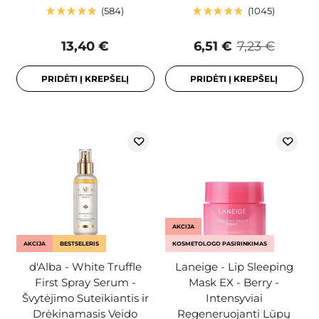
584
1045
13,40 €
6,51 €
7,23 €
PRIDĖTI Į KREPŠELĮ
PRIDĖTI Į KREPŠELĮ
AKCIJA
AKCIJA
BESTSELERIS
KOSMETOLOGO PASIRINKIMAS
d'Alba - White Truffle
Laneige - Lip Sleeping
First Spray Serum -
Mask EX - Berry -
Švytėjimo Suteikiantis ir
Intensyviai
Drėkinamasis Veido
Regeneruojanti Lūpų