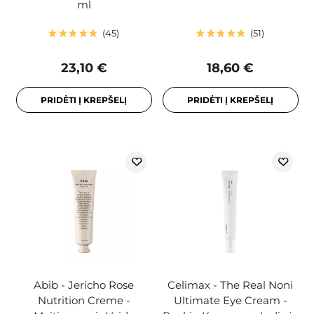
ml
45
51
23,10 €
18,60 €
PRIDĖTI Į KREPŠELĮ
PRIDĖTI Į KREPŠELĮ
Abib - Jericho Rose
Celimax - The Real Noni
Nutrition Creme -
Ultimate Eye Cream -