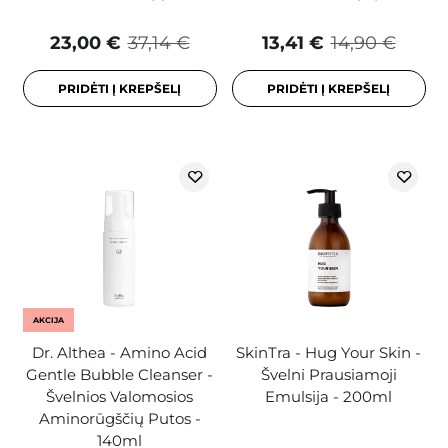
23,00 €
37,14 €
13,41 €
14,90 €
PRIDĖTI Į KREPŠELĮ
PRIDĖTI Į KREPŠELĮ
AKCIJA
Dr. Althea - Amino Acid
SkinTra - Hug Your Skin -
Gentle Bubble Cleanser -
Švelni Prausiamoji
Švelnios Valomosios
Emulsija - 200ml
Aminorūgščių Putos -
140ml