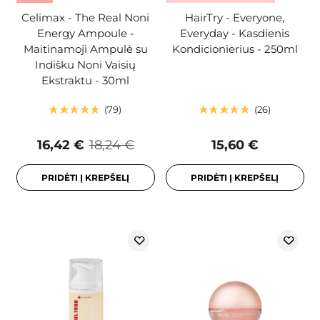
Celimax - The Real Noni
HairTry - Everyone,
Energy Ampoule -
Everyday - Kasdienis
Maitinamoji Ampulė su
Kondicionierius - 250ml
Indišku Noni Vaisių
Ekstraktu - 30ml
79
26
16,42 €
18,24 €
15,60 €
PRIDĖTI Į KREPŠELĮ
PRIDĖTI Į KREPŠELĮ