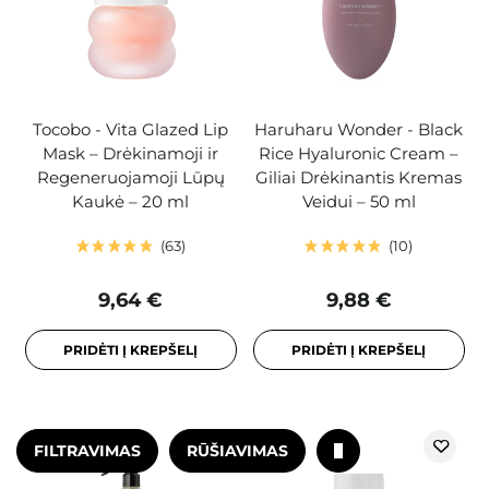
Tocobo - Vita Glazed Lip
Haruharu Wonder - Black
Mask – Drėkinamoji ir
Rice Hyaluronic Cream –
Regeneruojamoji Lūpų
Giliai Drėkinantis Kremas
Kaukė – 20 ml
Veidui – 50 ml
63
10
9,64 €
9,88 €
PRIDĖTI Į KREPŠELĮ
PRIDĖTI Į KREPŠELĮ
FILTRAVIMAS
RŪŠIAVIMAS