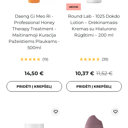
AKCIJA
Daeng Gi Meo Ri -
Round Lab - 1025 Dokdo
Professional Honey
Lotion – Drėkinamasis
Therapy Treatment -
Kremas su Hialurono
Maitinamoji Kuracija
Rūgštimi – 200 ml
Pažeistiems Plaukams -
500ml
19
39
14,50 €
10,37 €
11,52 €
PRIDĖTI Į KREPŠELĮ
PRIDĖTI Į KREPŠELĮ