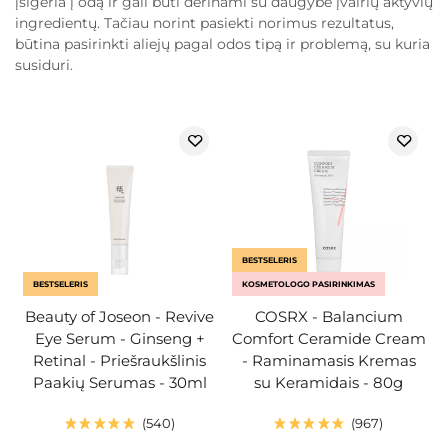
įsigeria į odą ir gali būti derinami su daugybe įvairių aktyvių
ingredientų. Tačiau norint pasiekti norimus rezultatus,
būtina pasirinkti aliejų pagal odos tipą ir problemą, su kuria
susiduri.
BESTSELERIS
BESTSELERIS
KOSMETOLOGO PASIRINKIMAS
Beauty of Joseon - Revive
COSRX - Balancium
Eye Serum - Ginseng +
Comfort Ceramide Cream
Retinal - Priešraukšlinis
- Raminamasis Kremas
Paakių Serumas - 30ml
su Keramidais - 80g
540
967