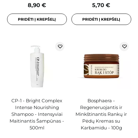
8,90 €
5,70 €
PRIDĖTI Į KREPŠELĮ
PRIDĖTI Į KREPŠELĮ
CP-1 - Bright Complex
Bosphaera -
Intense Nourishing
Regeneruojantis ir
Shampoo - Intensyviai
Minkštinantis Rankų ir
Maitinantis Šampūnas -
Pėdų Kremas su
500ml
Karbamidu - 100g