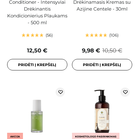
Conditioner - Intensyviai
Drėkinamasis Kremas su
Drėkinantis
Azijine Centele - 30ml
Kondicionierius Plaukams
- 500 ml
56
106
12,50 €
9,98 €
10,50 €
PRIDĖTI Į KREPŠELĮ
PRIDĖTI Į KREPŠELĮ
AKCIJA
KOSMETOLOGO PASIRINKIMAS