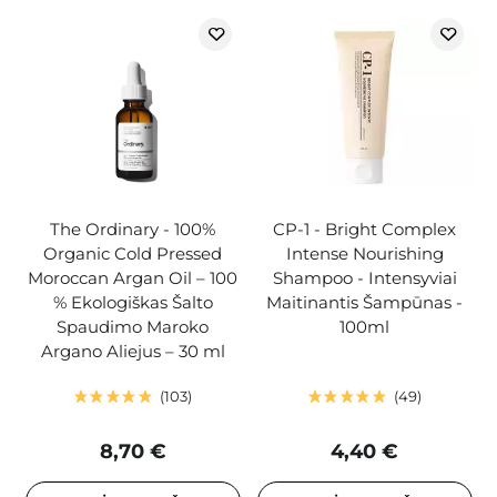
The Ordinary - 100%
CP-1 - Bright Complex
Organic Cold Pressed
Intense Nourishing
Moroccan Argan Oil – 100
Shampoo - Intensyviai
% Ekologiškas Šalto
Maitinantis Šampūnas -
Spaudimo Maroko
100ml
Argano Aliejus – 30 ml
103
49
8,70 €
4,40 €