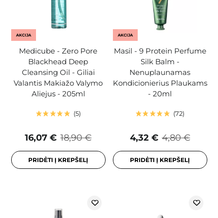
AKCIJA
AKCIJA
Medicube - Zero Pore
Masil - 9 Protein Perfume
Blackhead Deep
Silk Balm -
Cleansing Oil - Giliai
Nenuplaunamas
Valantis Makiažo Valymo
Kondicionierius Plaukams
Aliejus - 205ml
- 20ml
5
72
16,07 €
18,90 €
4,32 €
4,80 €
PRIDĖTI Į KREPŠELĮ
PRIDĖTI Į KREPŠELĮ