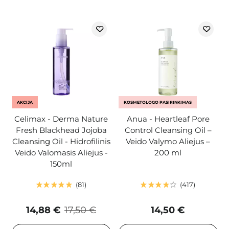
AKCIJA
KOSMETOLOGO PASIRINKIMAS
Celimax - Derma Nature
Anua - Heartleaf Pore
Fresh Blackhead Jojoba
Control Cleansing Oil –
Cleansing Oil - Hidrofilinis
Veido Valymo Aliejus –
Veido Valomasis Aliejus -
200 ml
150ml
81
417
14,88 €
17,50 €
14,50 €