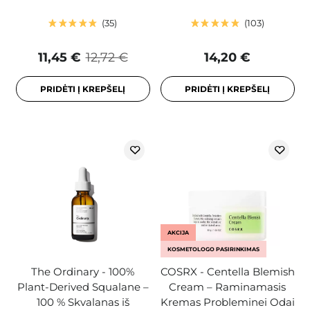
35
103
11,45 €
12,72 €
14,20 €
PRIDĖTI Į KREPŠELĮ
PRIDĖTI Į KREPŠELĮ
AKCIJA
KOSMETOLOGO PASIRINKIMAS
The Ordinary - 100%
COSRX - Centella Blemish
Plant-Derived Squalane –
Cream – Raminamasis
100 % Skvalanas iš
Kremas Probleminei Odai