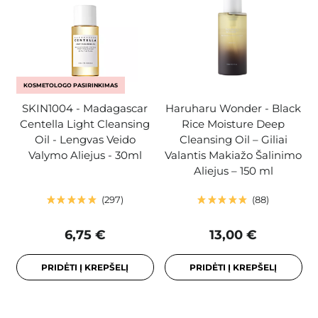
KOSMETOLOGO PASIRINKIMAS
SKIN1004 - Madagascar
Haruharu Wonder - Black
Centella Light Cleansing
Rice Moisture Deep
Oil - Lengvas Veido
Cleansing Oil – Giliai
Valymo Aliejus - 30ml
Valantis Makiažo Šalinimo
Aliejus – 150 ml
297
88
6,75 €
13,00 €
PRIDĖTI Į KREPŠELĮ
PRIDĖTI Į KREPŠELĮ