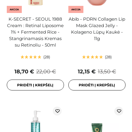
AKCIJA
AKCIJA
K-SECRET - SEOUL 1988
Abib - PDRN Collagen Lip
Cream : Retinal Liposome
Mask Glazed Jelly -
1% + Fermented Rice -
Kolageno Lūpų Kaukė -
Stangrinamasis Kremas
11g
su Retinoliu - 50ml
28
28
18,70 €
22,00 €
12,15 €
13,50 €
PRIDĖTI Į KREPŠELĮ
PRIDĖTI Į KREPŠELĮ