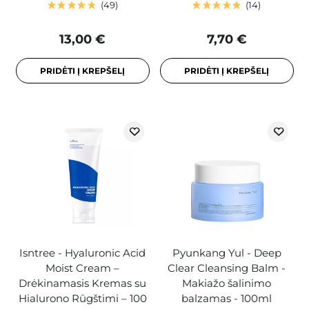
49
14
13,00 €
7,70 €
PRIDĖTI Į KREPŠELĮ
PRIDĖTI Į KREPŠELĮ
Isntree - Hyaluronic Acid
Pyunkang Yul - Deep
Moist Cream –
Clear Cleansing Balm -
Drėkinamasis Kremas su
Makiažo šalinimo
Hialurono Rūgštimi – 100
balzamas - 100ml