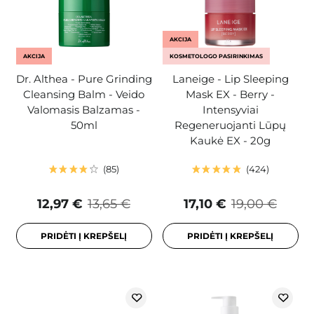
AKCIJA
AKCIJA
KOSMETOLOGO PASIRINKIMAS
Dr. Althea - Pure Grinding
Laneige - Lip Sleeping
Cleansing Balm - Veido
Mask EX - Berry -
Valomasis Balzamas -
Intensyviai
50ml
Regeneruojanti Lūpų
Kaukė EX - 20g
85
424
12,97 €
13,65 €
17,10 €
19,00 €
PRIDĖTI Į KREPŠELĮ
PRIDĖTI Į KREPŠELĮ