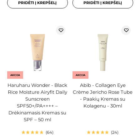
PRIDĖTI Į KREPŠELĮ
PRIDĖTI Į KREPŠELĮ
AKCIJA
AKCIJA
Haruharu Wonder - Black
Abib - Collagen Eye
Rice Moisture Airyfit Daily
Crème Jericho Rose Tube
Sunscreen
- Paakių Kremas su
SPF50+/PA++++ –
Kolagenu - 30ml
Drėkinamasis Kremas su
SPF – 50 ml
64
24