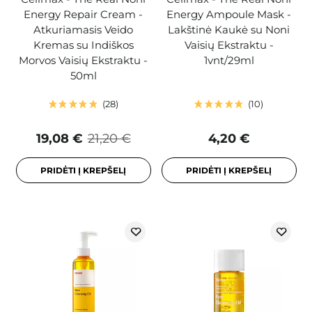
Energy Repair Cream -
Energy Ampoule Mask -
Atkuriamasis Veido
Lakštinė Kaukė su Noni
Kremas su Indiškos
Vaisių Ekstraktu -
Morvos Vaisių Ekstraktu -
1vnt/29ml
50ml
28
10
19,08 €
21,20 €
4,20 €
PRIDĖTI Į KREPŠELĮ
PRIDĖTI Į KREPŠELĮ