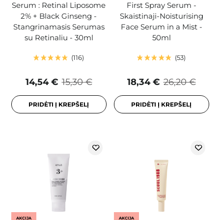
Serum : Retinal Liposome
First Spray Serum -
2% + Black Ginseng -
Skaistinaji-Noisturising
Stangrinamasis Serumas
Face Serum in a Mist -
su Retinaliu - 30ml
50ml
116
53
14,54 €
15,30 €
18,34 €
26,20 €
PRIDĖTI Į KREPŠELĮ
PRIDĖTI Į KREPŠELĮ
AKCIJA
AKCIJA