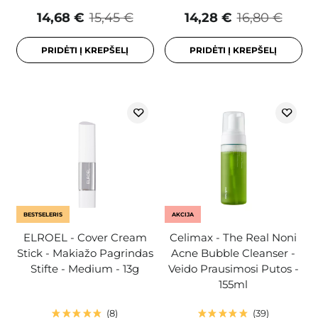
14,68 €
15,45 €
14,28 €
16,80 €
PRIDĖTI Į KREPŠELĮ
PRIDĖTI Į KREPŠELĮ
BESTSELERIS
AKCIJA
ELROEL - Cover Cream
Celimax - The Real Noni
Stick - Makiažo Pagrindas
Acne Bubble Cleanser -
Stifte - Medium - 13g
Veido Prausimosi Putos -
155ml
8
39