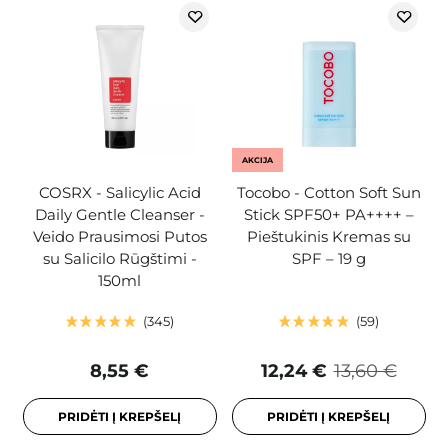
AKCIJA
COSRX - Salicylic Acid
Tocobo - Cotton Soft Sun
Daily Gentle Cleanser -
Stick SPF50+ PA++++ –
Veido Prausimosi Putos
Pieštukinis Kremas su
su Salicilo Rūgštimi -
SPF – 19 g
150ml
345
59
8,55 €
12,24 €
13,60 €
PRIDĖTI Į KREPŠELĮ
PRIDĖTI Į KREPŠELĮ