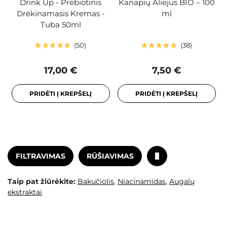
Drink Up - Prebiotinis
Kanapių Aliejus BIO – 100
Drėkinamasis Kremas -
ml
Tuba 50ml
50
38
17,00 €
7,50 €
PRIDĖTI Į KREPŠELĮ
PRIDĖTI Į KREPŠELĮ
FILTRAVIMAS
RŪŠIAVIMAS
Taip pat žiūrėkite:
Bakučiolis
,
Niacinamidas
,
Augalų
ekstraktai