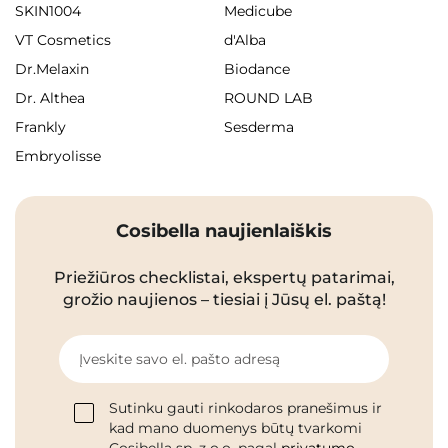
SKIN1004
Medicube
VT Cosmetics
d'Alba
Dr.Melaxin
Biodance
Dr. Althea
ROUND LAB
Frankly
Sesderma
Embryolisse
Cosibella naujienlaiškis
Priežiūros checklistai, ekspertų patarimai,
grožio naujienos – tiesiai į Jūsų el. paštą!
Įveskite savo el. pašto adresą
Sutinku gauti rinkodaros pranešimus ir
kad mano duomenys būtų tvarkomi