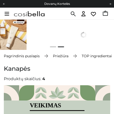
Dovanų Kortelės
Cosibella lojalumo programa
Nemokamas pristatymas nuo 40,00 €
Dovanų Kortelės
Pagrindinis puslapis
Priežiūra
TOP ingredientai
Kanapės
Produktų skaičius:
4
VEIKIMAS