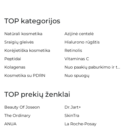
TOP kategorijos
Natūrali kosmetika
Azijinė centelė
Sraigių gleivės
Hialurono rūgštis
Korėjietiška kosmetika
Retinolis
Peptidai
Vitaminas C
Kolagenas
Nuo paakių paburkimo ir tamsių ratilų
Kosmetika su PDRN
Nuo spuogų
TOP prekių ženklai
Beauty Of Joseon
Dr.Jart+
The Ordinary
SkinTra
ANUA
La Roche-Posay