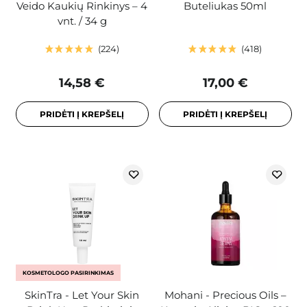
Veido Kaukių Rinkinys – 4
Buteliukas 50ml
vnt. / 34 g
224
418
14,58 €
17,00 €
PRIDĖTI Į KREPŠELĮ
PRIDĖTI Į KREPŠELĮ
KOSMETOLOGO PASIRINKIMAS
SkinTra - Let Your Skin
Mohani - Precious Oils –