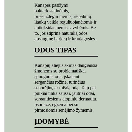
Kanapės pasižymi
bakteriostatinėmis,
priešuždegiminėmis, riebalinių
liaukų veiklą reguliuojančiomis ir
antioksidacinėmis savybėmis. Be
to, jos stiprina natūralią odos
apsauginę barjerą ir kraujagysles.
ODOS TIPAS
Kanapių aliejus skirtas daugiausia
žmonėms su problematiška,
spuoguota oda, įskaitant
sergančius rožine, turinčius
seborėjinę ar mišrią odą. Taip pat
puikiai tinka sausai, jautriai odai,
sergantiesiems atopiniu dermatitu,
psoriaze, egzema bei su
pirmosiomis senėjimo žymėmis.
ĮDOMYBĖ