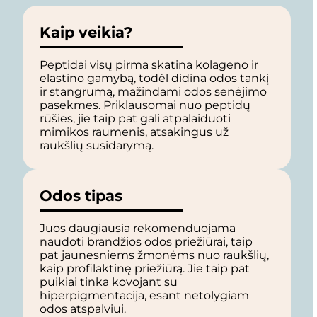
Kaip veikia?
Peptidai visų pirma skatina kolageno ir
elastino gamybą, todėl didina odos tankį
ir stangrumą, mažindami odos senėjimo
pasekmes. Priklausomai nuo peptidų
rūšies, jie taip pat gali atpalaiduoti
mimikos raumenis, atsakingus už
raukšlių susidarymą.
Odos tipas
Juos daugiausia rekomenduojama
naudoti brandžios odos priežiūrai, taip
pat jaunesniems žmonėms nuo raukšlių,
kaip profilaktinę priežiūrą. Jie taip pat
puikiai tinka kovojant su
hiperpigmentacija, esant netolygiam
odos atspalviui.