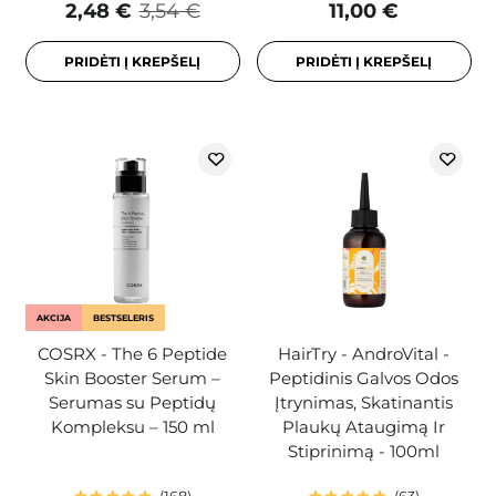
2,48 €
3,54 €
11,00 €
PRIDĖTI Į KREPŠELĮ
PRIDĖTI Į KREPŠELĮ
AKCIJA
BESTSELERIS
COSRX - The 6 Peptide
HairTry - AndroVital -
Skin Booster Serum –
Peptidinis Galvos Odos
Serumas su Peptidų
Įtrynimas, Skatinantis
Kompleksu – 150 ml
Plaukų Ataugimą Ir
Stiprinimą - 100ml