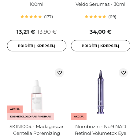
100ml
Veido Serumas - 30ml
177
119
13,21 €
13,90 €
34,00 €
PRIDĖTI Į KREPŠELĮ
PRIDĖTI Į KREPŠELĮ
AKCIJA
KOSMETOLOGO PASIRINKIMAS
AKCIJA
SKIN1004 - Madagascar
Numbuzin - No.9 NAD
Centella Poremizing
Retinol Volumetox Eye