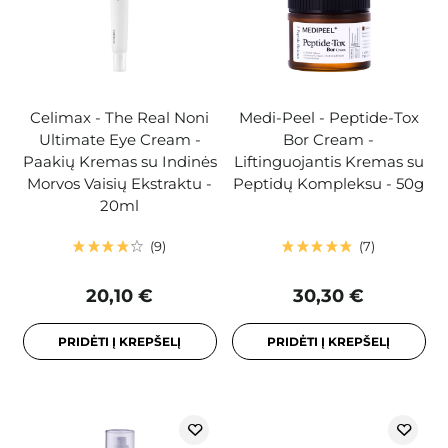
Celimax - The Real Noni
Medi-Peel - Peptide-Tox
Ultimate Eye Cream -
Bor Cream -
Paakių Kremas su Indinės
Liftinguojantis Kremas su
Morvos Vaisių Ekstraktu -
Peptidų Kompleksu - 50g
20ml
9
7
20,10 €
30,30 €
PRIDĖTI Į KREPŠELĮ
PRIDĖTI Į KREPŠELĮ