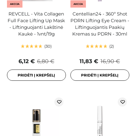
AKCIJA
AKCIJA
REVCELL - Vita Collagen
Centellian24 - 360º Shot
Full Face Lifting Up Mask
PDRN Lifting Eye Cream -
- Liftinguojanti Lakštinė
Liftinguojantis Paakių
Kaukė - 1vnt/19g
Kremas su PDRN - 30ml
30
2
6,12 €
6,80 €
11,83 €
16,90 €
PRIDĖTI Į KREPŠELĮ
PRIDĖTI Į KREPŠELĮ