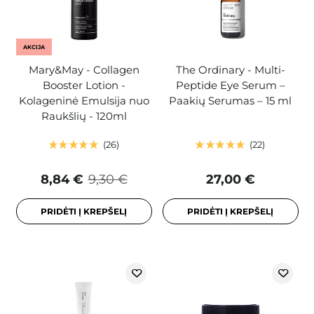
AKCIJA
Mary&May - Collagen
The Ordinary - Multi-
Booster Lotion -
Peptide Eye Serum –
Kolageninė Emulsija nuo
Paakių Serumas – 15 ml
Raukšlių - 120ml
26
22
8,84 €
9,30 €
27,00 €
PRIDĖTI Į KREPŠELĮ
PRIDĖTI Į KREPŠELĮ