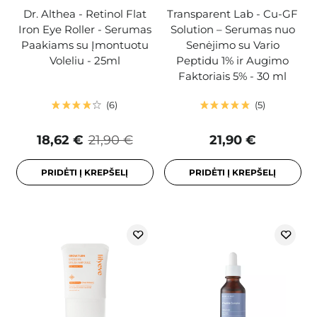
Dr. Althea - Retinol Flat
Transparent Lab - Cu-GF
Iron Eye Roller - Serumas
Solution – Serumas nuo
Paakiams su Įmontuotu
Senėjimo su Vario
Voleliu - 25ml
Peptidu 1% ir Augimo
Faktoriais 5% - 30 ml
6
5
18,62 €
21,90 €
21,90 €
PRIDĖTI Į KREPŠELĮ
PRIDĖTI Į KREPŠELĮ