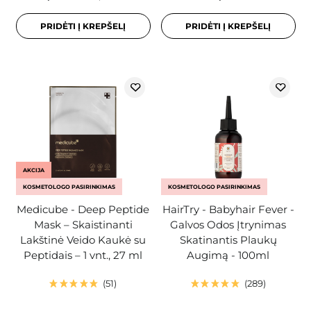
PRIDĖTI Į KREPŠELĮ
PRIDĖTI Į KREPŠELĮ
AKCIJA
KOSMETOLOGO PASIRINKIMAS
KOSMETOLOGO PASIRINKIMAS
Medicube - Deep Peptide
HairTry - Babyhair Fever -
Mask – Skaistinanti
Galvos Odos Įtrynimas
Lakštinė Veido Kaukė su
Skatinantis Plaukų
Peptidais – 1 vnt., 27 ml
Augimą - 100ml
51
289