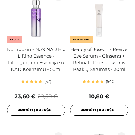
AKCIJA
BESTSELERIS
Numbuzin - No.9 NAD Bio
Beauty of Joseon - Revive
Lifting Essence -
Eye Serum - Ginseng +
Liftinguojanti Esencija su
Retinal - Priešraukšlinis
NAD Koenzimu - 50ml
Paakių Serumas - 30ml
57
540
23,60 €
29,50 €
10,80 €
PRIDĖTI Į KREPŠELĮ
PRIDĖTI Į KREPŠELĮ