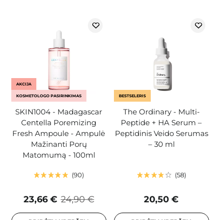
AKCIJA
KOSMETOLOGO PASIRINKIMAS
BESTSELERIS
SKIN1004 - Madagascar
The Ordinary - Multi-
Centella Poremizing
Peptide + HA Serum –
Fresh Ampoule - Ampulė
Peptidinis Veido Serumas
Mažinanti Porų
– 30 ml
Matomumą - 100ml
90
58
23,66 €
24,90 €
20,50 €