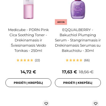
AKCIJA
Medicube - PDRN Pink
EQQUALBERRY -
Cica Soothing Toner -
Bakuchiol Plumping
Drėkinamasis ir
Serum - Stangrinamasis ir
Šviesinamasis Veido
Drėkinamasis Serumas su
Tonikas - 250ml
Bakuchiolu - 30ml
22
66
14,72 €
17,63 €
18,56 €
PRIDĖTI Į KREPŠELĮ
PRIDĖTI Į KREPŠELĮ