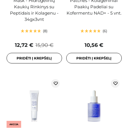
Mask - Hidrogelinių
Patches - Kolageniniai
Kaukių Rinkinys su
Paakių Padeliai su
Peptidais ir Kolagenu -
Kofermentu NAD+ - 5 vnt.
34gx3vnt
8
6
12,72 €
15,90 €
10,56 €
PRIDĖTI Į KREPŠELĮ
PRIDĖTI Į KREPŠELĮ
AKCIJA