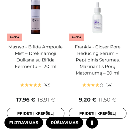
AKCIJA
AKCIJA
Ma:nyo - Bifida Ampoule
Frankly - Closer Pore
Mist – Drėkinamoji
Reducing Serum –
Dulksna su Bifida
Peptidinis Serumas,
Fermentu – 120 ml
Mažinantis Porų
Matomumą – 30 ml
43
54
17,96 €
18,91 €
9,20 €
11,50 €
PRIDĖTI Į KREPŠELĮ
PRIDĖTI Į KREPŠELĮ
FILTRAVIMAS
RŪŠIAVIMAS