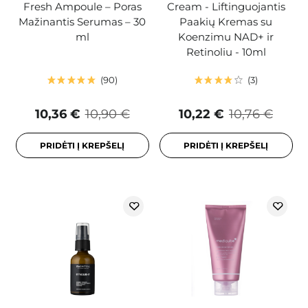
Fresh Ampoule – Poras
Cream - Liftinguojantis
Mažinantis Serumas – 30
Paakių Kremas su
ml
Koenzimu NAD+ ir
Retinoliu - 10ml
90
3
10,36 €
10,90 €
10,22 €
10,76 €
PRIDĖTI Į KREPŠELĮ
PRIDĖTI Į KREPŠELĮ