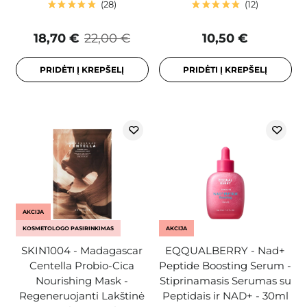
28
12
18,70 €
22,00 €
10,50 €
PRIDĖTI Į KREPŠELĮ
PRIDĖTI Į KREPŠELĮ
AKCIJA
KOSMETOLOGO PASIRINKIMAS
AKCIJA
SKIN1004 - Madagascar
EQQUALBERRY - Nad+
Centella Probio-Cica
Peptide Boosting Serum -
Nourishing Mask -
Stiprinamasis Serumas su
Regeneruojanti Lakštinė
Peptidais ir NAD+ - 30ml