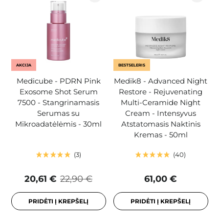
AKCIJA
BESTSELERIS
Medicube - PDRN Pink
Medik8 - Advanced Night
Exosome Shot Serum
Restore - Rejuvenating
7500 - Stangrinamasis
Multi-Ceramide Night
Serumas su
Cream - Intensyvus
Mikroadatėlėmis - 30ml
Atstatomasis Naktinis
Kremas - 50ml
3
40
20,61 €
22,90 €
61,00 €
PRIDĖTI Į KREPŠELĮ
PRIDĖTI Į KREPŠELĮ