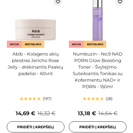
AKCIJA
BESTSELERIS
AKCIJA
BESTSELERIS
Abib - Kolageno akių
Numbuzin - No.9 NAD
pleistras Jericho Rose
PDRN Glow Boosting
Jelly - drėkinantis Paakių
Toner - Švytėjimo
padeliai - 60vnt
Suteikiantis Tonikas su
Kofermentu NAD+ ir
PDRN - 150ml
197
28
14,69 €
16,32 €
13,18 €
14,64 €
PRIDĖTI Į KREPŠELĮ
PRIDĖTI Į KREPŠELĮ