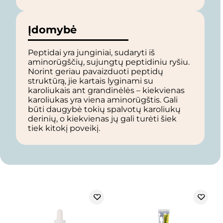
Įdomybė
Peptidai yra junginiai, sudaryti iš
aminorūgščių, sujungtų peptidiniu ryšiu.
Norint geriau pavaizduoti peptidų
struktūrą, jie kartais lyginami su
karoliukais ant grandinėlės – kiekvienas
karoliukas yra viena aminorūgštis. Gali
būti daugybė tokių spalvotų karoliukų
derinių, o kiekvienas jų gali turėti šiek
tiek kitokį poveikį.