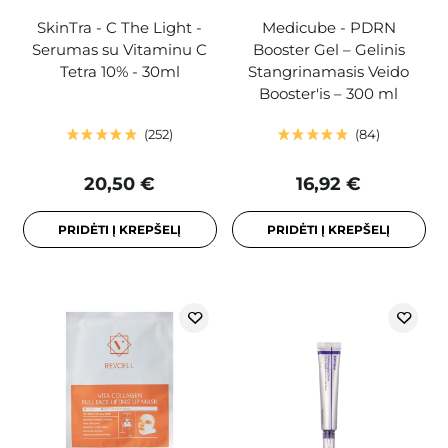
SkinTra - C The Light -
Medicube - PDRN
Serumas su Vitaminu C
Booster Gel – Gelinis
Tetra 10% - 30ml
Stangrinamasis Veido
Booster'is – 300 ml
252
84
20,50 €
16,92 €
PRIDĖTI Į KREPŠELĮ
PRIDĖTI Į KREPŠELĮ