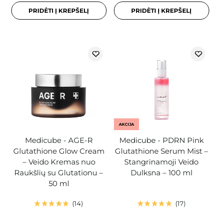
PRIDĖTI Į KREPŠELĮ
PRIDĖTI Į KREPŠELĮ
AKCIJA
Medicube - AGE-R
Medicube - PDRN Pink
Glutathione Glow Cream
Glutathione Serum Mist –
– Veido Kremas nuo
Stangrinamoji Veido
Raukšlių su Glutationu –
Dulksna – 100 ml
50 ml
14
17