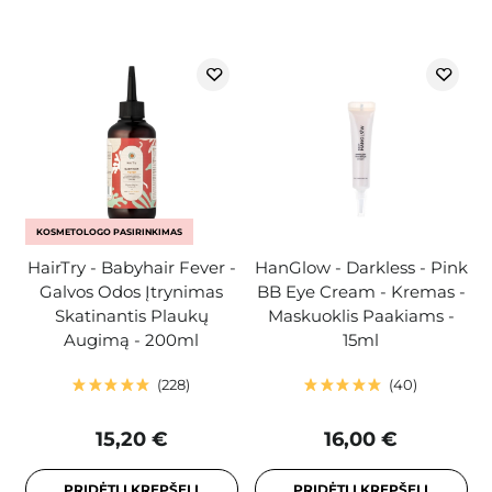
KOSMETOLOGO PASIRINKIMAS
HairTry - Babyhair Fever -
HanGlow - Darkless - Pink
Galvos Odos Įtrynimas
BB Eye Cream - Kremas -
Skatinantis Plaukų
Maskuoklis Paakiams -
Augimą - 200ml
15ml
228
40
15,20 €
16,00 €
PRIDĖTI Į KREPŠELĮ
PRIDĖTI Į KREPŠELĮ