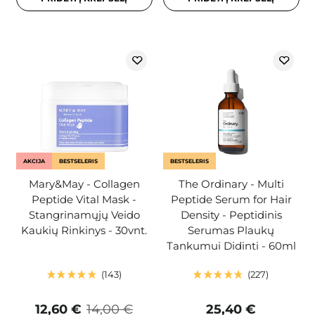
AKCIJA
BESTSELERIS
BESTSELERIS
Mary&May - Collagen
The Ordinary - Multi
Peptide Vital Mask -
Peptide Serum for Hair
Stangrinamųjų Veido
Density - Peptidinis
Kaukių Rinkinys - 30vnt.
Serumas Plaukų
Tankumui Didinti - 60ml
143
227
12,60 €
14,00 €
25,40 €