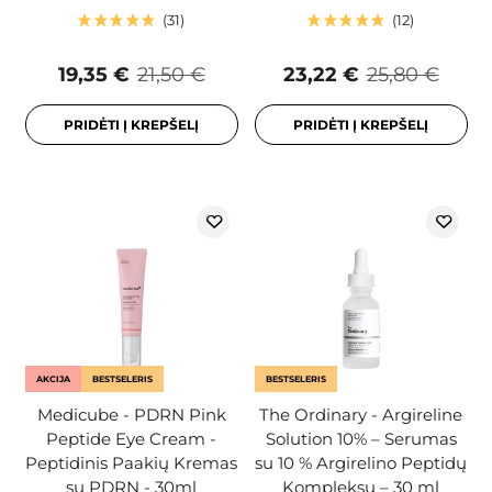
31
12
19,35 €
21,50 €
23,22 €
25,80 €
PRIDĖTI Į KREPŠELĮ
PRIDĖTI Į KREPŠELĮ
AKCIJA
BESTSELERIS
BESTSELERIS
Medicube - PDRN Pink
The Ordinary - Argireline
Peptide Eye Cream -
Solution 10% – Serumas
Peptidinis Paakių Kremas
su 10 % Argirelino Peptidų
su PDRN - 30ml
Kompleksu – 30 ml