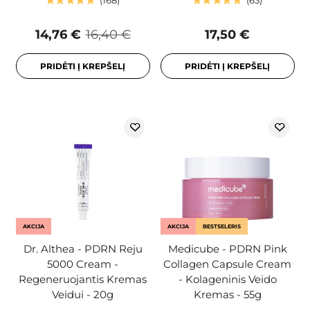
168
63
14,76 €
16,40 €
17,50 €
PRIDĖTI Į KREPŠELĮ
PRIDĖTI Į KREPŠELĮ
AKCIJA
AKCIJA
BESTSELERIS
Dr. Althea - PDRN Reju
Medicube - PDRN Pink
5000 Cream -
Collagen Capsule Cream
Regeneruojantis Kremas
- Kolageninis Veido
Veidui - 20g
Kremas - 55g