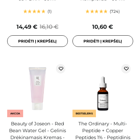
1
724
14,49 €
16,10 €
10,60 €
PRIDĖTI Į KREPŠELĮ
PRIDĖTI Į KREPŠELĮ
AKCIJA
BESTSELERIS
Beauty of Joseon - Red
The Ordinary - Multi-
Bean Water Gel - Gelinis
Peptide + Copper
Drėkinamasis Kremas -
Peptides 1% - Peptidinis