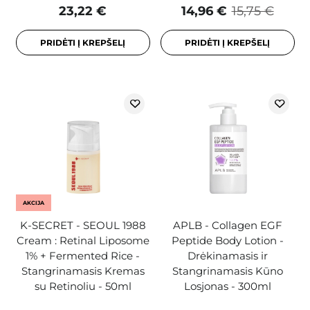
23,22 €
14,96 €
15,75 €
PRIDĖTI Į KREPŠELĮ
PRIDĖTI Į KREPŠELĮ
AKCIJA
K-SECRET - SEOUL 1988
APLB - Collagen EGF
Cream : Retinal Liposome
Peptide Body Lotion -
1% + Fermented Rice -
Drėkinamasis ir
Stangrinamasis Kremas
Stangrinamasis Kūno
su Retinoliu - 50ml
Losjonas - 300ml