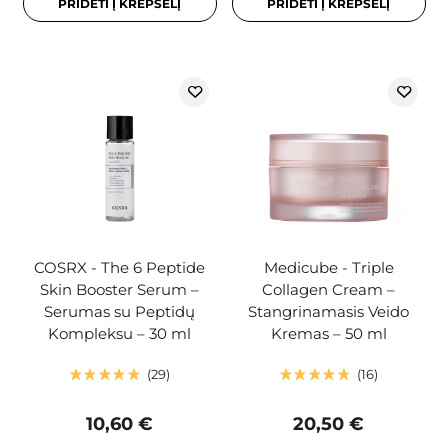
PRIDĖTI Į KREPŠELĮ
PRIDĖTI Į KREPŠELĮ
COSRX - The 6 Peptide
Medicube - Triple
Skin Booster Serum –
Collagen Cream –
Serumas su Peptidų
Stangrinamasis Veido
Kompleksu – 30 ml
Kremas – 50 ml
29
16
10,60 €
20,50 €