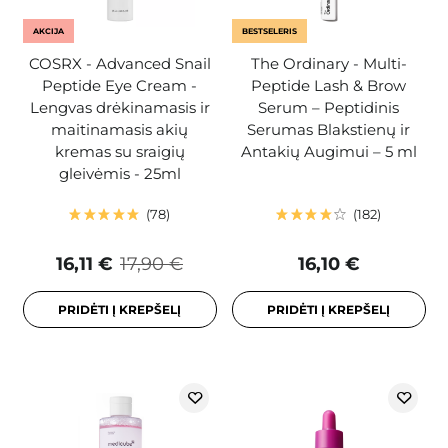
AKCIJA
BESTSELERIS
COSRX - Advanced Snail
The Ordinary - Multi-
Peptide Eye Cream -
Peptide Lash & Brow
Lengvas drėkinamasis ir
Serum – Peptidinis
maitinamasis akių
Serumas Blakstienų ir
kremas su sraigių
Antakių Augimui – 5 ml
gleivėmis - 25ml
78
182
16,11 €
17,90 €
16,10 €
PRIDĖTI Į KREPŠELĮ
PRIDĖTI Į KREPŠELĮ