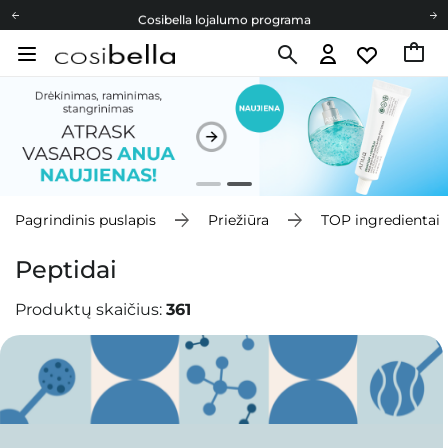
Cosibella lojalumo programa
Nemokamas pristatymas nuo 40,00 €
Dovanų Kortelės
Cosibella lojalumo programa
Nemokamas pristatymas nuo 40,00 €
Dovanų Kortelės
Pagrindinis puslapis
Priežiūra
TOP ingredientai
Peptidai
Produktų skaičius:
361