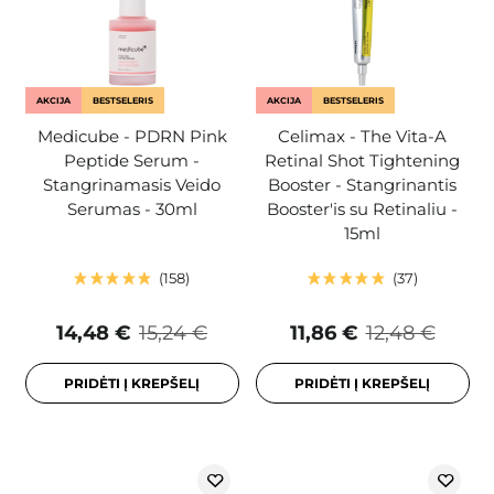
AKCIJA
BESTSELERIS
AKCIJA
BESTSELERIS
Medicube - PDRN Pink
Celimax - The Vita-A
Peptide Serum -
Retinal Shot Tightening
Stangrinamasis Veido
Booster - Stangrinantis
Serumas - 30ml
Booster'is su Retinaliu -
15ml
158
37
14,48 €
15,24 €
11,86 €
12,48 €
PRIDĖTI Į KREPŠELĮ
PRIDĖTI Į KREPŠELĮ