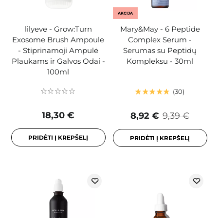
AKCIJA
lilyeve - Grow:Turn
Mary&May - 6 Peptide
Exosome Brush Ampoule
Complex Serum -
- Stiprinamoji Ampulė
Serumas su Peptidų
Plaukams ir Galvos Odai -
Kompleksu - 30ml
100ml
30
18,30 €
8,92 €
9,39 €
PRIDĖTI Į KREPŠELĮ
PRIDĖTI Į KREPŠELĮ