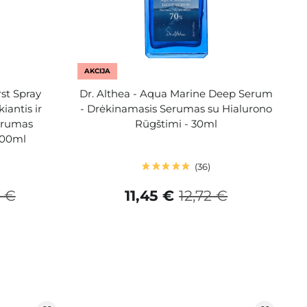
AKCIJA
rst Spray
Dr. Althea - Aqua Marine Deep Serum
iantis ir
- Drėkinamasis Serumas su Hialurono
erumas
Rūgštimi - 30ml
100ml
36
0 €
11,45 €
12,72 €