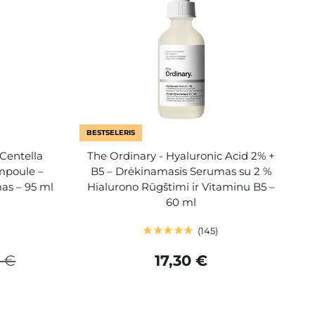
BESTSELERIS
Centella
The Ordinary - Hyaluronic Acid 2% +
mpoule –
B5 – Drėkinamasis Serumas su 2 %
as – 95 ml
Hialurono Rūgštimi ir Vitaminu B5 –
60 ml
145
 €
17,30 €