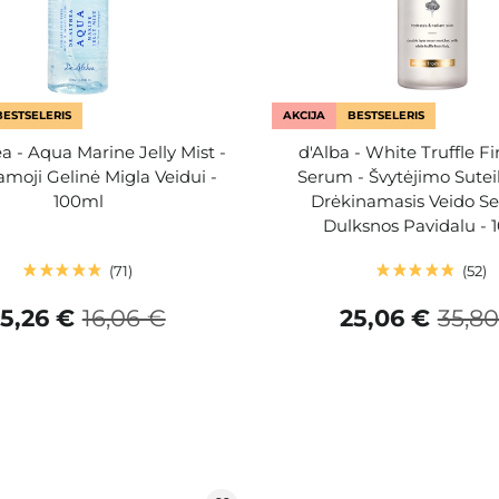
BESTSELERIS
AKCIJA
BESTSELERIS
ea - Aqua Marine Jelly Mist -
d'Alba - White Truffle Fi
moji Gelinė Migla Veidui -
Serum - Švytėjimo Suteik
100ml
Drėkinamasis Veido S
Dulksnos Pavidalu - 
71
52
15,26 €
16,06 €
25,06 €
35,8