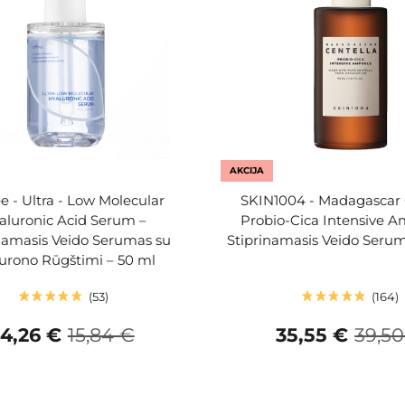
AKCIJA
ee - Ultra - Low Molecular
SKIN1004 - Madagascar 
aluronic Acid Serum –
Probio-Cica Intensive A
namasis Veido Serumas su
Stiprinamasis Veido Serum
urono Rūgštimi – 50 ml
53
164
14,26 €
15,84 €
35,55 €
39,50