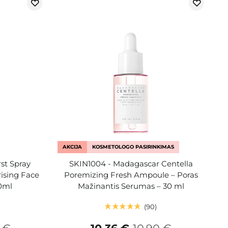
AKCIJA
KOSMETOLOGO PASIRINKIMAS
rst Spray
SKIN1004 - Madagascar Centella
rising Face
Poremizing Fresh Ampoule – Poras
50ml
Mažinantis Serumas – 30 ml
90