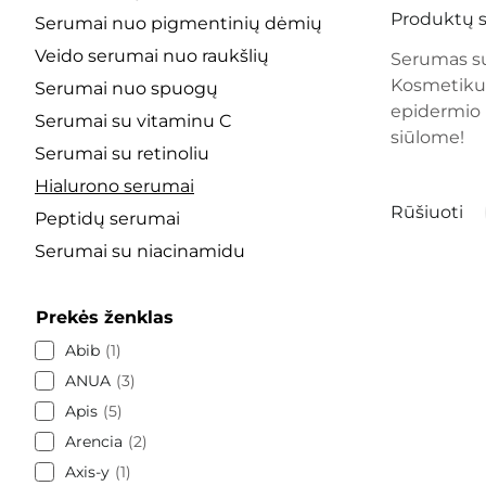
Produktų s
Serumai nuo pigmentinių dėmių
Veido serumai nuo raukšlių
Serumas su 
Kosmetikuos
Serumai nuo spuogų
epidermio r
Serumai su vitaminu C
siūlome!
Serumai su retinoliu
Hialurono serumai
Rūšiuoti
Peptidų serumai
Serumai su niacinamidu
Prekės ženklas
Abib
1
ANUA
3
Apis
5
Arencia
2
Axis-y
1