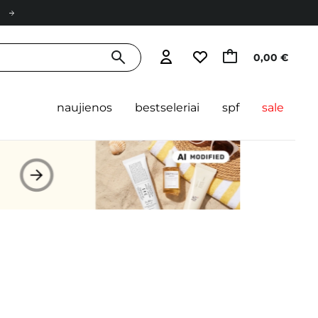
0,00 €
naujienos
bestseleriai
spf
sale