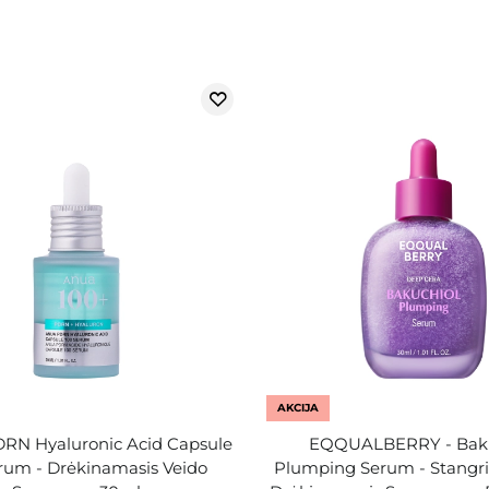
AKCIJA
DRN Hyaluronic Acid Capsule
EQQUALBERRY - Baku
rum - Drėkinamasis Veido
Plumping Serum - Stangri