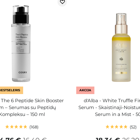
BESTSELERIS
AKCIJA
The 6 Peptide Skin Booster
d'Alba - White Truffle Fi
m – Serumas su Peptidų
Serum - Skaistinaji-Noistu
Kompleksu – 150 ml
Serum in a Mist - 
168
52