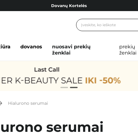
Dovanų Kortelės
Cosibella lojalumo programa
Nemokamas pristatymas nuo 40,00 €
Dovanų Kortelės
žiūra
dovanos
nuosavi prekių
prekių
ženklai
ženklai
Hialurono serumai
lurono serumai