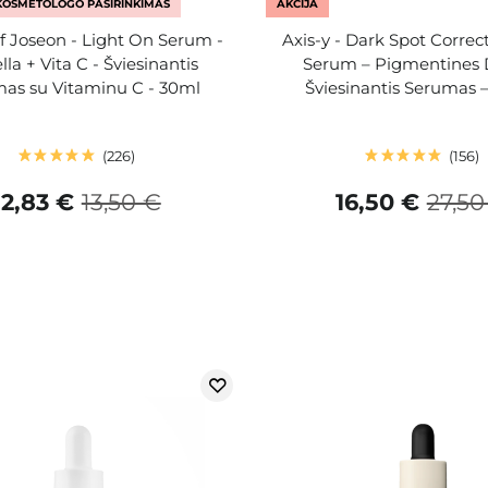
KOSMETOLOGO PASIRINKIMAS
AKCIJA
f Joseon - Light On Serum -
Axis-y - Dark Spot Corre
lla + Vita C - Šviesinantis
Serum – Pigmentines
as su Vitaminu C - 30ml
Šviesinantis Serumas 
226
156
12,83 €
13,50 €
16,50 €
27,50