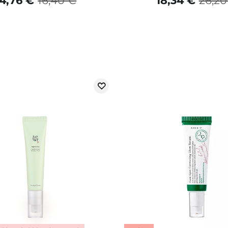
14,76 €
16,40 €
18,34 €
26,20