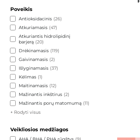
Poveikis
Antioksidacinis
26
Atkuriamasis
47
Atkuriantis hidrolipidinį
barjerą
20
Drėkinamasis
119
Gaivinamasis
2
Išlyginamasis
37
Kėlimas
1
Maitinamasis
12
Mažinantis inkštirus
2
Mažinantis porų matomumą
11
+ Rodyti visus
Veikliosios medžiagos
AHA / BHA / PHA rūgštys
9