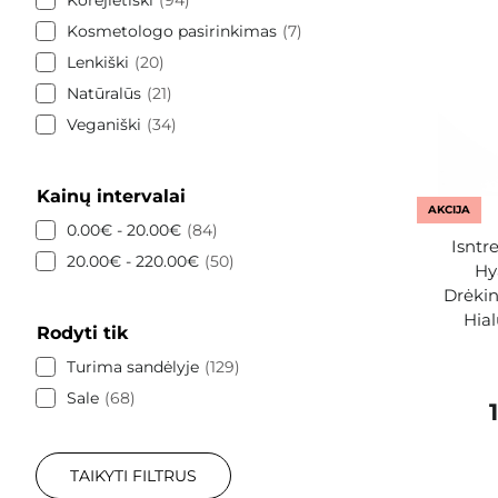
Kosmetologo pasirinkimas
7
Lenkiški
20
Natūralūs
21
Veganiški
34
Kainų intervalai
AKCIJA
0.00€ - 20.00€
84
Isntr
20.00€ - 220.00€
50
Hy
Drėki
Hial
Rodyti tik
Turima sandėlyje
129
Sale
68
TAIKYTI FILTRUS