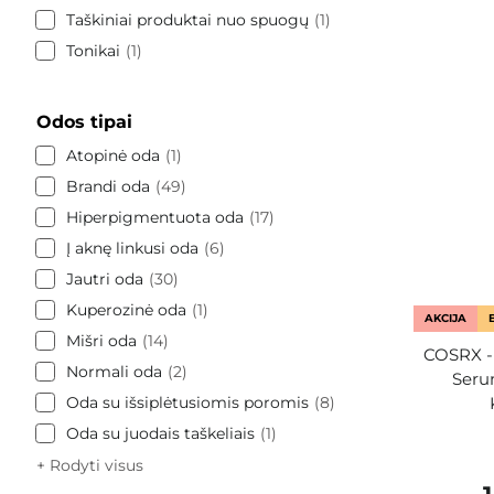
Taškiniai produktai nuo spuogų
1
Tonikai
1
Odos tipai
Atopinė oda
1
Brandi oda
49
Hiperpigmentuota oda
17
Į aknę linkusi oda
6
Jautri oda
30
Kuperozinė oda
1
AKCIJA
Mišri oda
14
COSRX - 
Normali oda
2
Seru
Oda su išsiplėtusiomis poromis
8
Oda su juodais taškeliais
1
+ Rodyti visus