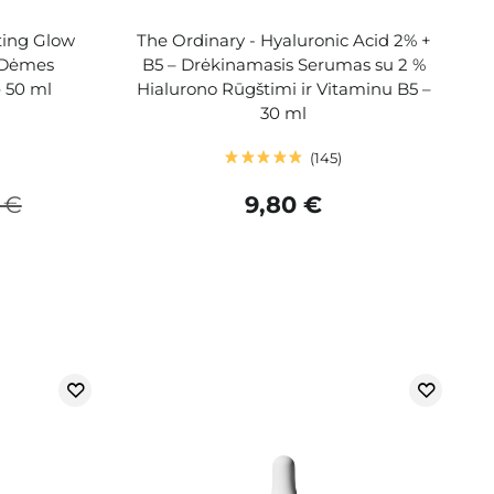
cting Glow
The Ordinary - Hyaluronic Acid 2% +
 Dėmes
B5 – Drėkinamasis Serumas su 2 %
– 50 ml
Hialurono Rūgštimi ir Vitaminu B5 –
30 ml
145
 €
9,80 €