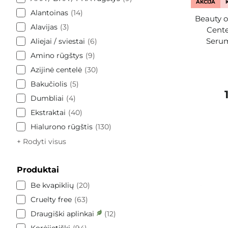
AKCIJA
Alantoinas
14
Beauty o
Alavijas
3
Cente
Serum
Aliejai / sviestai
6
Amino rūgštys
9
Azijinė centelė
30
Bakučiolis
5
Dumbliai
4
Ekstraktai
40
Hialurono rūgštis
130
+ Rodyti visus
Produktai
Be kvapiklių
20
Cruelty free
63
Draugiški aplinkai
12
Korėjietiški
94