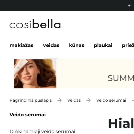
makiažas
veidas
kūnas
plaukai
prie
Pagrindinis puslapis
Veidas
Veido serumai
Veido serumai
Hia
Drėkinamieji veido serumai