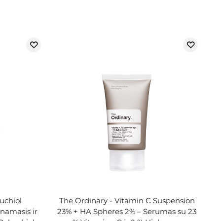
chiol
The Ordinary - Vitamin C Suspension
namasis ir
23% + HA Spheres 2% – Serumas su 23