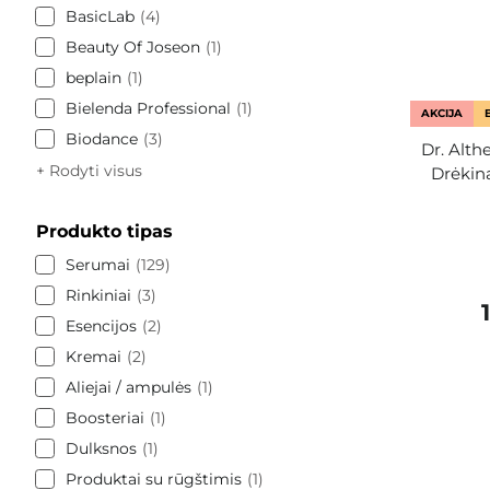
BasicLab
4
Beauty Of Joseon
1
beplain
1
Bielenda Professional
1
AKCIJA
Biodance
3
Dr. Alth
+ Rodyti visus
Drėkina
Produkto tipas
Serumai
129
Rinkiniai
3
Esencijos
2
Kremai
2
Aliejai / ampulės
1
Boosteriai
1
Dulksnos
1
Produktai su rūgštimis
1