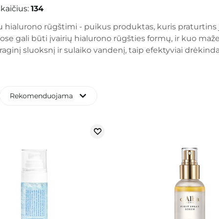
kaičius:
134
hialurono rūgštimi - puikus produktas, kuris praturtins jū
e gali būti įvairių hialurono rūgšties formų, ir kuo maže
aginį sluoksnį ir sulaiko vandenį, taip efektyviai drėkin
Rekomenduojama