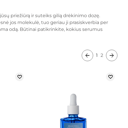
sų priežiūrą ir suteiks gilią drėkinimo dozę.
snė jos molekulė, tuo geriau ji prasiskverbia per
dama odą. Būtinai patikrinkite, kokius serumus
1
2