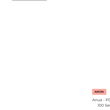
AKCIJA
Anua - P
100 Se