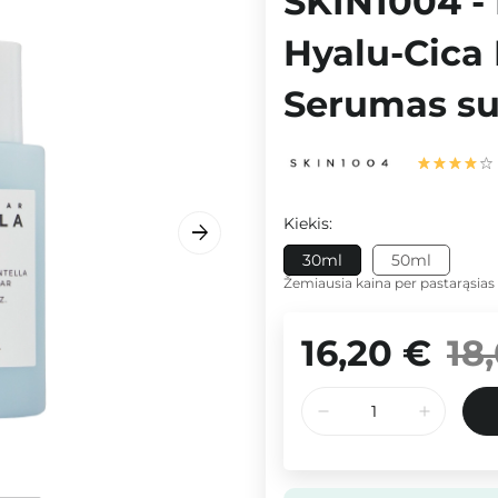
SKIN1004 -
Hyalu-Cica
Serumas su 
Kiekis:
30ml
50ml
Žemiausia kaina per pastarąsias
16,20 €
18