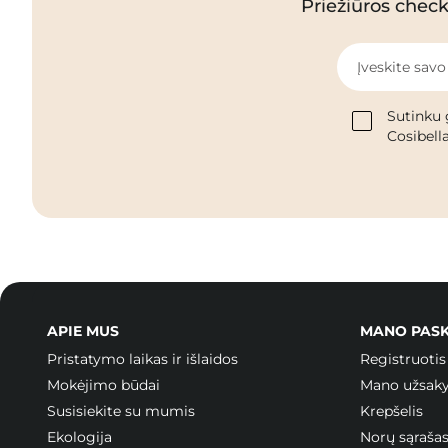
Priežiūros checkl
Įveskite savo
Sutinku 
Cosibella
APIE MUS
MANO PAS
Pristatymo laikas ir išlaidos
Registruotis
Mokėjimo būdai
Mano užsak
Susisiekite su mumis
Krepšelis
Ekologija
Norų sąraša