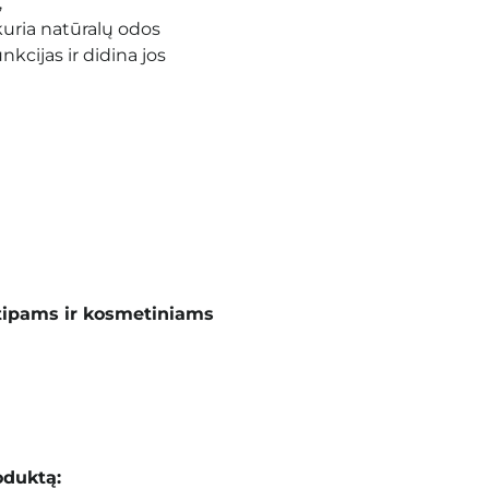
,
tkuria natūralų odos
nkcijas ir didina jos
tipams ir kosmetiniams
oduktą: