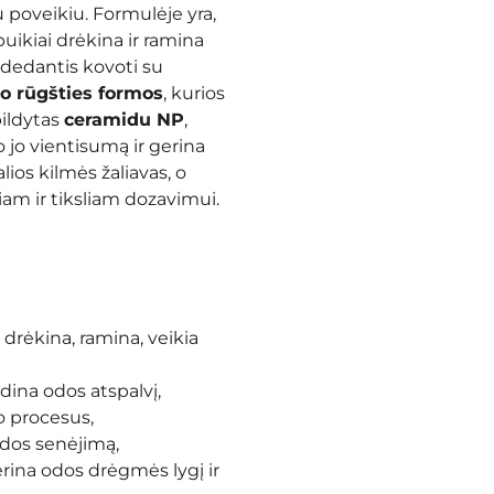
u poveikiu. Formulėje yra,
 puikiai drėkina ir ramina
adedantis kovoti su
no rūgšties formos
, kurios
pildytas
ceramidu NP
,
o jo vientisumą ir gerina
ios kilmės žaliavas, o
am ir tiksliam dozavimui.
 drėkina, ramina, veikia
dina odos atspalvį,
mo procesus,
odos senėjimą,
rina odos drėgmės lygį ir