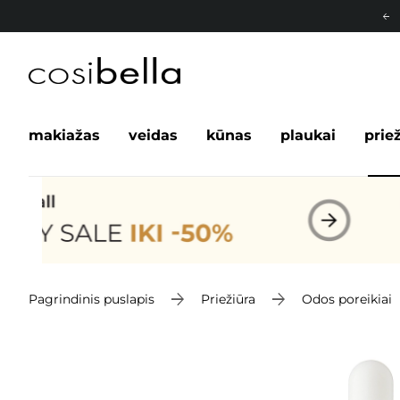
makiažas
veidas
kūnas
plaukai
prie
Pagrindinis puslapis
Priežiūra
Odos poreikiai