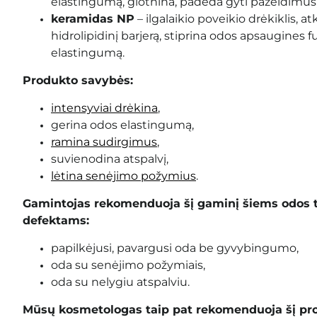
elastingumą, glotnina, padeda gyti pažeidimus
keramidas NP
– ilgalaikio poveikio drėkiklis, a
hidrolipidinį barjerą, stiprina odos apsaugines fu
elastingumą.
Produkto savybės:
intensyviai drėkina
,
gerina odos elastingumą,
ramina sudirgimus
,
suvienodina atspalvį,
lėtina senėjimo požymius
.
Gamintojas rekomenduoja šį gaminį šiems odos 
defektams:
papilkėjusi, pavargusi oda be gyvybingumo,
oda su senėjimo požymiais,
oda su nelygiu atspalviu.
Mūsų kosmetologas taip pat rekomenduoja šį pr