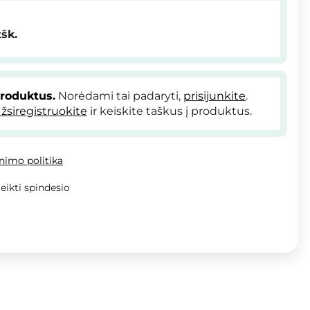
tšk.
produktus.
Norėdami tai padaryti,
prisijunkite
.
žsiregistruokite
ir keiskite taškus į produktus.
inimo politika
eikti spindesio