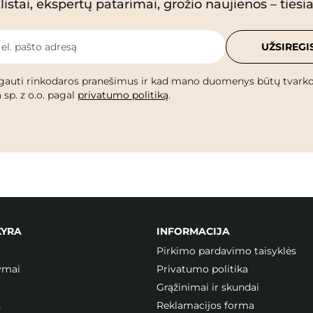
istai, ekspertų patarimai, grožio naujienos – tiesiai
 el. pašto adresą
UŽSIREGI
gauti rinkodaros pranešimus ir kad mano duomenys būtų tvark
 sp. z o.o. pagal
privatumo politiką
.
KYRA
INFORMACIJA
Pirkimo pardavimo taisyklės
ymai
Privatumo politika
Grąžinimai ir skundai
s
Reklamacijos forma