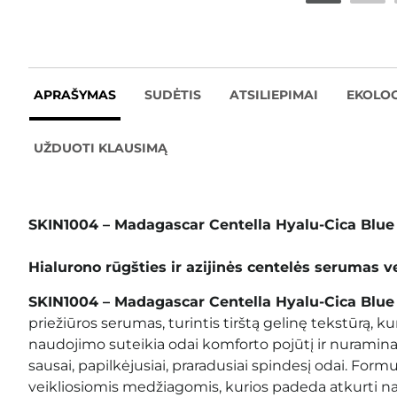
APRAŠYMAS
SUDĖTIS
ATSILIEPIMAI
EKOLOG
UŽDUOTI KLAUSIMĄ
SKIN1004 – Madagascar Centella Hyalu-Cica Blu
Hialurono rūgšties ir azijinės centelės serumas v
SKIN1004 – Madagascar Centella Hyalu-Cica Blu
priežiūros serumas, turintis tirštą gelinę tekstūrą, k
naudojimo suteikia odai komforto pojūtį ir nuramina
sausai, papilkėjusiai, praradusiai spindesį odai. Form
veikliosiomis medžiagomis, kurios padeda atkurti na