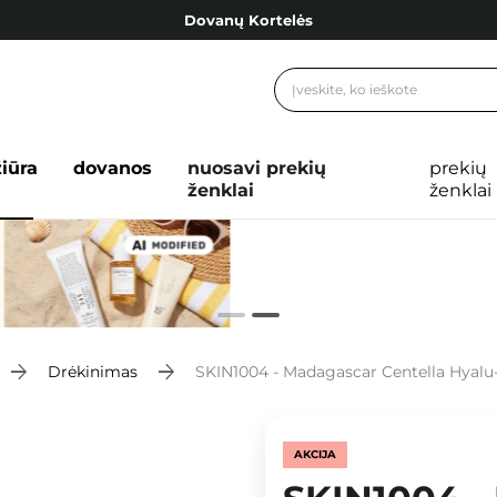
Dovanų Kortelės
Cosibella lojalumo programa
Nemokamas pristatymas nuo 40,00 €
Dovanų Kortelės
žiūra
dovanos
nuosavi prekių
prekių
ženklai
ženklai
Drėkinimas
SKIN1004 - Madagascar Centella Hyalu-Ci
AKCIJA