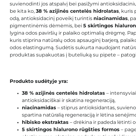
suvienodinti jos atspalvį bei pasižymi antioksidacini
be kita ko,
38 % azijinės centelės hidrolatas
, kuris
odą, antioksidacinį poveikį turintis
niacinamidas
, p
pigmentinėmis dėmėmis, bei
5 skirtingos hialuro
lygina odos paviršių ir palaiko optimalią drėgmę. Pa
kuris stiprina natūralų odos apsauginį barjerą, palaik
odos elastingumą. Sudėtis sukurta naudojant natūral
produktas supakuotas į buteliuką su pipete – patogi
Produkto sudėtyje yra:
38 % azijinės centelės hidrolatas
– intensyviai
antioksidaciškai ir skatina regeneraciją,
niacinamidas
– stiprus antioksidantas, suvieno
spartina natūralią regeneraciją ir lėtina senėji
hibisko ekstraktas
– drėkina ir padeda lėtinti 
5 skirtingos hialurono rūgšties formos
– page