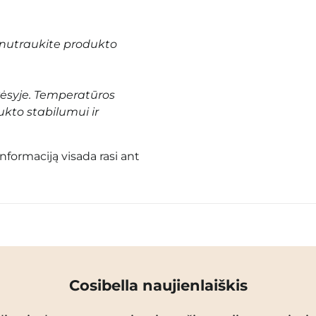
nutraukite produkto
vėsyje. Temperatūros
ukto stabilumui ir
informaciją visada rasi ant
Cosibella naujienlaiškis