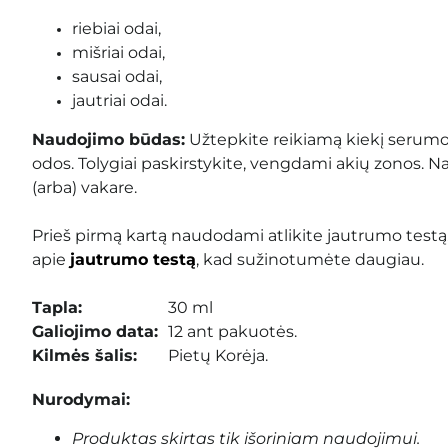
riebiai odai,
mišriai odai,
sausai odai,
jautriai odai.
Naudojimo būdas:
Užtepkite reikiamą kiekį serumo 
odos. Tolygiai paskirstykite, vengdami akių zonos. Na
(arba) vakare.
Prieš pirmą kartą naudodami atlikite jautrumo testą
apie
jautrumo testą
, kad sužinotumėte daugiau.
Tapla:
30 ml
Galiojimo data
:
12
ant pakuotės
.
Kilmės šalis
:
Pietų Korėja.
Nurodymai:
Produktas skirtas tik išoriniam naudojimui.