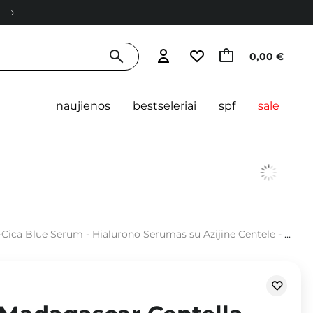
0,00 €
naujienos
bestseleriai
spf
sale
ca Blue Serum - Hialurono Serumas su Azijine Centele - 30ml