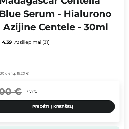
 Madagascar Centella
 Blue Serum - Hialurono
Azijine Centele - 30ml
4.39
Atsiliepimai
31
 30 dienų:
16,20 €
,00 €
/
vnt.
PRIDĖTI Į KREPŠELĮ