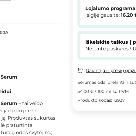
Lojalumo programa
Įsigiję gausite:
16.20
IJA
Iškeiskite taškus į 
Neturite paskyros?
U
Garantija ir prekių grąž
e Serum
Serumas odai drėkinti ir sut
eidui
54,00 €
/
100 ml
su PVM
Produkto kodas: 13937
e Serum
– tai veido
uri jau nuo pirmo
 ją. Produktas sukurtas
ulė praturtinta
tūralų odos švytėjimą,