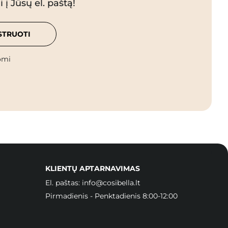
 į Jūsų el. paštą!
STRUOTI
omi
KLIENTŲ APTARNAVIMAS
El. paštas:
info@cosibella.lt
Pirmadienis - Penktadienis 8:00-12:00