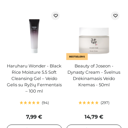
BESTSELERIS
Haruharu Wonder - Black
Beauty of Joseon -
Rice Moisture 5.5 Soft
Dynasty Cream - Švelnus
Cleansing Gel – Veido
Drėkinamasis Veido
Gelis su Ryžių Fermentais
Kremas - 50ml
– 100 ml
94
297
7,99 €
14,79 €