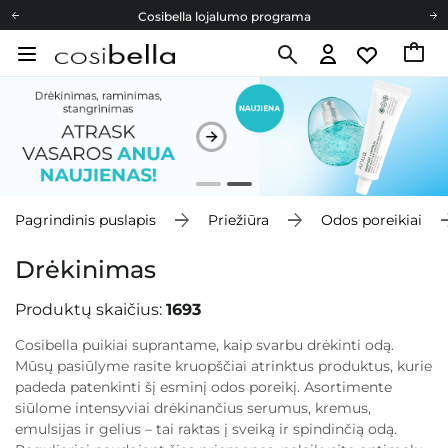
Cosibella lojalumo programa
Nemokamas pristatymas nuo 40,00 €
Dovanų Kortelės
Cosibella lojalumo programa
Nemokamas pristatymas nuo 40,00 €
Dovanų Kortelės
Pagrindinis puslapis
Priežiūra
Odos poreikiai
Drėkinimas
Produktų skaičius:
1693
Cosibella puikiai suprantame, kaip svarbu drėkinti odą.
Mūsų pasiūlyme rasite kruopščiai atrinktus produktus, kurie
padeda patenkinti šį esminį odos poreikį. Asortimente
siūlome intensyviai drėkinančius serumus, kremus,
emulsijas ir gelius – tai raktas į sveiką ir spindinčią odą.