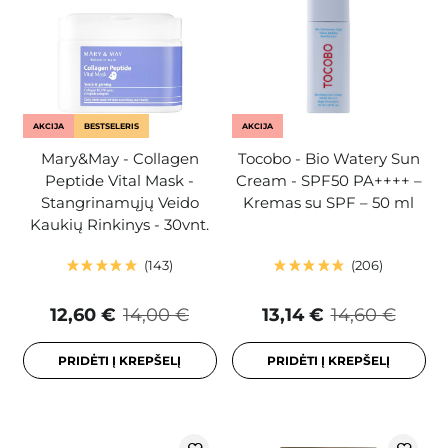
AKCIJA
BESTSELERIS
AKCIJA
Mary&May - Collagen
Tocobo - Bio Watery Sun
Peptide Vital Mask -
Cream - SPF50 PA++++ –
Stangrinamųjų Veido
Kremas su SPF – 50 ml
Kaukių Rinkinys - 30vnt.
143
206
12,60 €
14,00 €
13,14 €
14,60 €
PRIDĖTI Į KREPŠELĮ
PRIDĖTI Į KREPŠELĮ