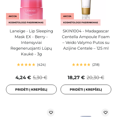
AKCIJA
AKCIJA
KOSMETOLOGO PASIRINKIMAS
KOSMETOLOGO PASIRINKIMAS
Laneige - Lip Sleeping
SKIN1004 - Madagascar
Mask EX - Berry -
Centella Ampoule Foam
Intensyviai
– Veido Valymo Putos su
Regeneruojanti Lūpų
Azijine Centele – 125 ml
Kaukė - 3g
424
218
4,24 €
5,30 €
18,27 €
20,30 €
PRIDĖTI Į KREPŠELĮ
PRIDĖTI Į KREPŠELĮ