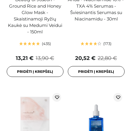
Ground Rice and Honey
TXA 4% Serumas -
Glow Mask -
Šviesinantis Serumas su
Skaistinamoji Ryžių
Niacinamidu - 30ml
Kaukė su Medumi Veidui
- 150ml
435
173
13,21 €
13,90 €
20,52 €
22,80 €
PRIDĖTI Į KREPŠELĮ
PRIDĖTI Į KREPŠELĮ