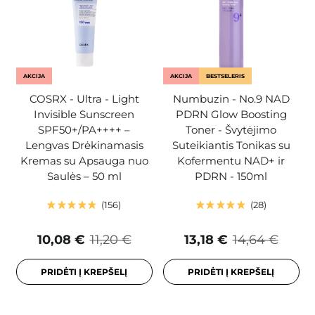
AKCIJA
AKCIJA
BESTSELERIS
COSRX - Ultra - Light
Numbuzin - No.9 NAD
Invisible Sunscreen
PDRN Glow Boosting
SPF50+/PA++++ –
Toner - Švytėjimo
Lengvas Drėkinamasis
Suteikiantis Tonikas su
Kremas su Apsauga nuo
Kofermentu NAD+ ir
Saulės – 50 ml
PDRN - 150ml
156
28
10,08 €
11,20 €
13,18 €
14,64 €
PRIDĖTI Į KREPŠELĮ
PRIDĖTI Į KREPŠELĮ