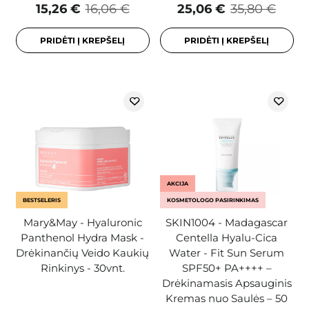
15,26 €
16,06 €
25,06 €
35,80 €
PRIDĖTI Į KREPŠELĮ
PRIDĖTI Į KREPŠELĮ
AKCIJA
BESTSELERIS
KOSMETOLOGO PASIRINKIMAS
Mary&May - Hyaluronic
SKIN1004 - Madagascar
Panthenol Hydra Mask -
Centella Hyalu-Cica
Drėkinančių Veido Kaukių
Water - Fit Sun Serum
Rinkinys - 30vnt.
SPF50+ PA++++ –
Drėkinamasis Apsauginis
Kremas nuo Saulės – 50