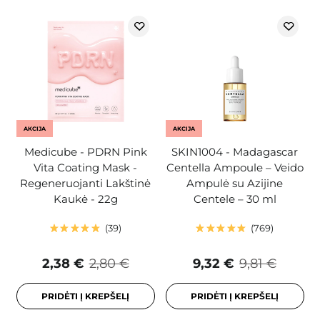
AKCIJA
AKCIJA
Medicube - PDRN Pink
SKIN1004 - Madagascar
Vita Coating Mask -
Centella Ampoule – Veido
Regeneruojanti Lakštinė
Ampulė su Azijine
Kaukė - 22g
Centele – 30 ml
39
769
2,38 €
2,80 €
9,32 €
9,81 €
PRIDĖTI Į KREPŠELĮ
PRIDĖTI Į KREPŠELĮ