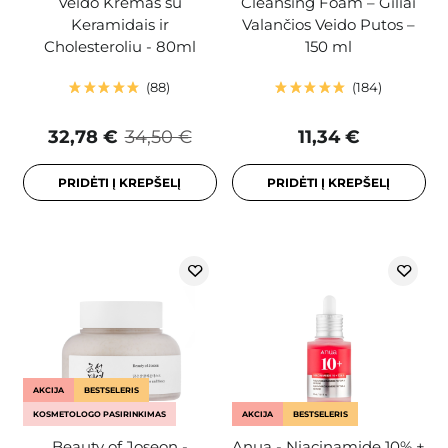
Veido Kremas su
Cleansing Foam – Giliai
Keramidais ir
Valančios Veido Putos –
Cholesteroliu - 80ml
150 ml
88
184
32,78 €
34,50 €
11,34 €
PRIDĖTI Į KREPŠELĮ
PRIDĖTI Į KREPŠELĮ
AKCIJA
BESTSELERIS
KOSMETOLOGO PASIRINKIMAS
AKCIJA
BESTSELERIS
Beauty of Joseon -
Anua - Niacinamide 10% +