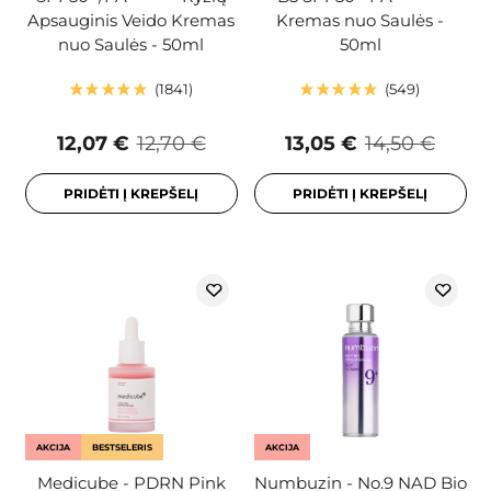
Apsauginis Veido Kremas
Kremas nuo Saulės -
nuo Saulės - 50ml
50ml
1841
549
12,07 €
12,70 €
13,05 €
14,50 €
PRIDĖTI Į KREPŠELĮ
PRIDĖTI Į KREPŠELĮ
AKCIJA
BESTSELERIS
AKCIJA
Medicube - PDRN Pink
Numbuzin - No.9 NAD Bio