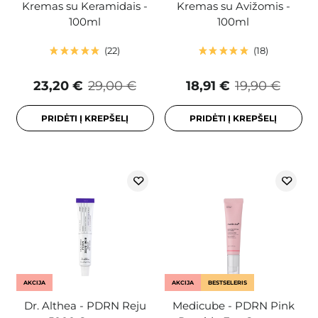
Kremas su Keramidais -
Kremas su Avižomis -
100ml
100ml
22
18
23,20 €
29,00 €
18,91 €
19,90 €
PRIDĖTI Į KREPŠELĮ
PRIDĖTI Į KREPŠELĮ
AKCIJA
AKCIJA
BESTSELERIS
Dr. Althea - PDRN Reju
Medicube - PDRN Pink