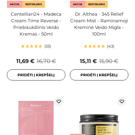
AKCIJA
BESTSELERIS
AKCIJA
BESTSELERIS
Centellian24 - Madeca
Dr. Althea - 345 Relief
Cream Time Reverse -
Cream Mist - Raminamoji
Priešraukšlinis Veido
Kreminė Veido Migla -
Kremas - 50ml
100ml
33
43
11,69 €
16,70 €
15,11 €
15,90 €
PRIDĖTI Į KREPŠELĮ
PRIDĖTI Į KREPŠELĮ