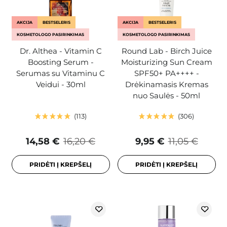
AKCIJA
BESTSELERIS
AKCIJA
BESTSELERIS
KOSMETOLOGO PASIRINKIMAS
KOSMETOLOGO PASIRINKIMAS
Dr. Althea - Vitamin C
Round Lab - Birch Juice
Boosting Serum -
Moisturizing Sun Cream
Serumas su Vitaminu C
SPF50+ PA++++ -
Veidui - 30ml
Drėkinamasis Kremas
nuo Saulės - 50ml
113
306
14,58 €
16,20 €
9,95 €
11,05 €
PRIDĖTI Į KREPŠELĮ
PRIDĖTI Į KREPŠELĮ