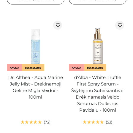
AKCIJA
BESTSELERIS
AKCIJA
BESTSELERIS
Dr. Althea - Aqua Marine
d'Alba - White Truffle
Jelly Mist - Drėkinamoji
First Spray Serum -
Gelinė Migla Veidui -
Švytėjimo Suteikiantis ir
100ml
Drėkinamasis Veido
Serumas Dulksnos
Pavidalu - 100ml
72
53