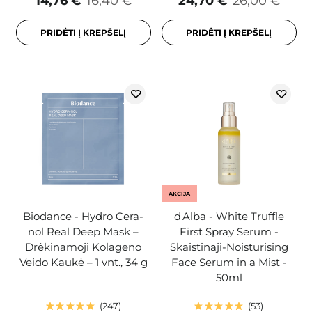
14,76 €
16,40 €
24,70 €
26,00 €
PRIDĖTI Į KREPŠELĮ
PRIDĖTI Į KREPŠELĮ
AKCIJA
Biodance - Hydro Cera-
d'Alba - White Truffle
nol Real Deep Mask –
First Spray Serum -
Drėkinamoji Kolageno
Skaistinaji-Noisturising
Veido Kaukė – 1 vnt., 34 g
Face Serum in a Mist -
50ml
247
53