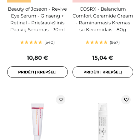
Beauty of Joseon - Revive
COSRX - Balancium
Eye Serum - Ginseng +
Comfort Ceramide Cream
Retinal - Priešraukšlinis
- Raminamasis Kremas
Paakių Serumas - 30ml
su Keramidais - 80g
540
967
10,80 €
15,04 €
PRIDĖTI Į KREPŠELĮ
PRIDĖTI Į KREPŠELĮ