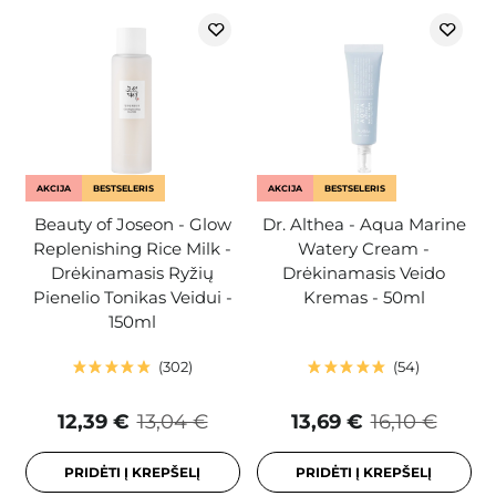
AKCIJA
BESTSELERIS
AKCIJA
BESTSELERIS
Beauty of Joseon - Glow
Dr. Althea - Aqua Marine
Replenishing Rice Milk -
Watery Cream -
Drėkinamasis Ryžių
Drėkinamasis Veido
Pienelio Tonikas Veidui -
Kremas - 50ml
150ml
302
54
12,39 €
13,04 €
13,69 €
16,10 €
PRIDĖTI Į KREPŠELĮ
PRIDĖTI Į KREPŠELĮ