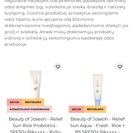
Reguliariai naudojant šias priemones, palaikysite optimalų
odos drėgmės lygį, suteiksite jai sveiką išvaizdą ir natūralų
švytėjimą. Siūlome produktus, pritaikytus skirtingiems
odos tipams, kurie aprūpina odą būtinomis
drėkinamosiomis medžiagomis, padedančiomis išlaikyti jos
grožį ir sveikatą. Atrask mūsų drėkinamųjų produktų
įvairovę ir įsitikink jų veiksmingumu kasdienėje odos
priežiūroje.
AKCIJA
BESTSELERIS
KOSMETOLOGO PASIRINKIMAS
AKCIJA
BESTSELERIS
Beauty of Joseon - Relief
Beauty of Joseon - Relief
Sun Rice Probiotics -
Sun Aqua - Fresh : Rice +
SPF50+/PA++++ - Ryžių
B5 SPF50+ PA++++ -