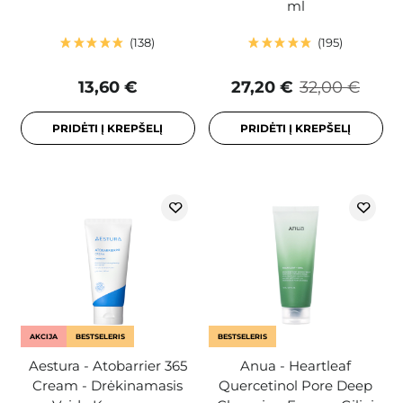
ml
138
195
13,60 €
27,20 €
32,00 €
PRIDĖTI Į KREPŠELĮ
PRIDĖTI Į KREPŠELĮ
AKCIJA
BESTSELERIS
BESTSELERIS
Aestura - Atobarrier 365
Anua - Heartleaf
Cream - Drėkinamasis
Quercetinol Pore Deep