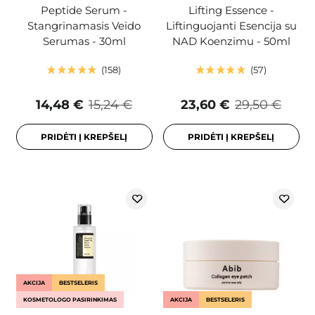
Peptide Serum -
Lifting Essence -
Stangrinamasis Veido
Liftinguojanti Esencija su
Serumas - 30ml
NAD Koenzimu - 50ml
158
57
14,48 €
15,24 €
23,60 €
29,50 €
PRIDĖTI Į KREPŠELĮ
PRIDĖTI Į KREPŠELĮ
AKCIJA
BESTSELERIS
KOSMETOLOGO PASIRINKIMAS
AKCIJA
BESTSELERIS