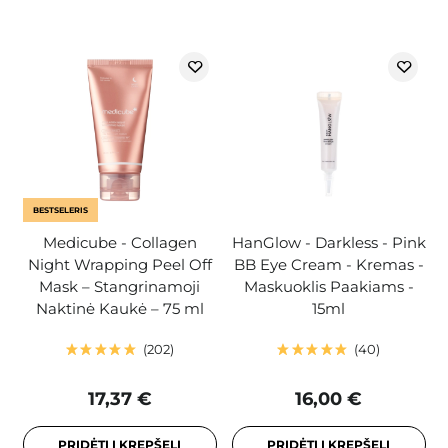
BESTSELERIS
Medicube - Collagen
HanGlow - Darkless - Pink
Night Wrapping Peel Off
BB Eye Cream - Kremas -
Mask – Stangrinamoji
Maskuoklis Paakiams -
Naktinė Kaukė – 75 ml
15ml
202
40
17,37 €
16,00 €
PRIDĖTI Į KREPŠELĮ
PRIDĖTI Į KREPŠELĮ