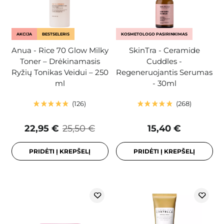
AKCIJA
BESTSELERIS
KOSMETOLOGO PASIRINKIMAS
Anua - Rice 70 Glow Milky
SkinTra - Ceramide
Toner – Drėkinamasis
Cuddles -
Ryžių Tonikas Veidui – 250
Regeneruojantis Serumas
ml
- 30ml
126
268
22,95 €
25,50 €
15,40 €
PRIDĖTI Į KREPŠELĮ
PRIDĖTI Į KREPŠELĮ