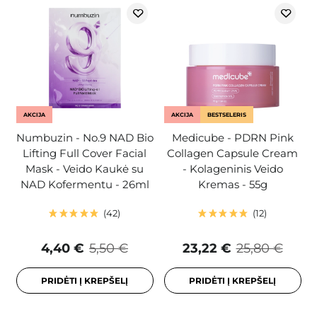
AKCIJA
AKCIJA
BESTSELERIS
Numbuzin - No.9 NAD Bio
Medicube - PDRN Pink
Lifting Full Cover Facial
Collagen Capsule Cream
Mask - Veido Kaukė su
- Kolageninis Veido
NAD Kofermentu - 26ml
Kremas - 55g
42
12
4,40 €
5,50 €
23,22 €
25,80 €
PRIDĖTI Į KREPŠELĮ
PRIDĖTI Į KREPŠELĮ