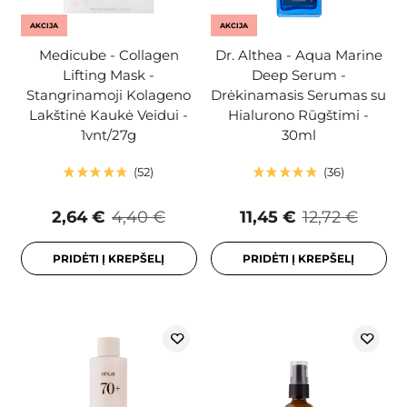
AKCIJA
AKCIJA
Medicube - Collagen
Dr. Althea - Aqua Marine
Lifting Mask -
Deep Serum -
Stangrinamoji Kolageno
Drėkinamasis Serumas su
Lakštinė Kaukė Veidui -
Hialurono Rūgštimi -
1vnt/27g
30ml
52
36
2,64 €
4,40 €
11,45 €
12,72 €
PRIDĖTI Į KREPŠELĮ
PRIDĖTI Į KREPŠELĮ