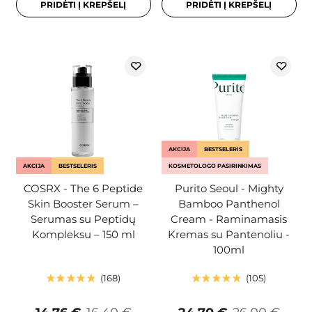
PRIDĖTI Į KREPŠELĮ
PRIDĖTI Į KREPŠELĮ
AKCIJA
BESTSELERIS
AKCIJA
BESTSELERIS
KOSMETOLOGO PASIRINKIMAS
COSRX - The 6 Peptide
Purito Seoul - Mighty
Skin Booster Serum –
Bamboo Panthenol
Serumas su Peptidų
Cream - Raminamasis
Kompleksu – 150 ml
Kremas su Pantenoliu -
100ml
168
105