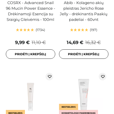
COSRX - Advanced Snail
Abib - Kolageno akių
96 Mucin Power Essence -
pleistras Jericho Rose
Drėkinamoji Esencija su
Jelly - drėkinantis Paakių
Sraigių Gleivėmis - 100ml
padeliai - 60vnt
1734
197
9,99 €
11,10 €
14,69 €
16,32 €
PRIDĖTI Į KREPŠELĮ
PRIDĖTI Į KREPŠELĮ
BESTSELERIS
BESTSELERIS
KOSMETOLOGO PASIRINKIMAS