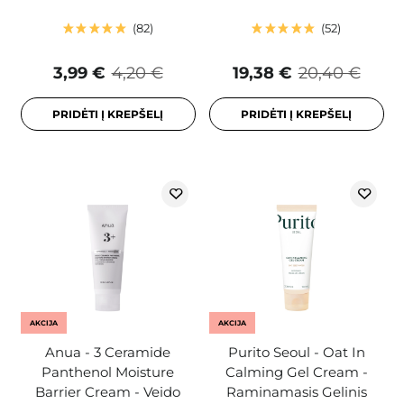
82
52
3,99 €
4,20 €
19,38 €
20,40 €
PRIDĖTI Į KREPŠELĮ
PRIDĖTI Į KREPŠELĮ
AKCIJA
AKCIJA
Anua - 3 Ceramide
Purito Seoul - Oat In
Panthenol Moisture
Calming Gel Cream -
Barrier Cream - Veido
Raminamasis Gelinis