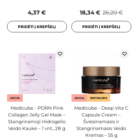
4,37 €
18,34 €
26,20 €
PRIDĖTI Į KREPŠELĮ
PRIDĖTI Į KREPŠELĮ
AKCIJA
AKCIJA
BESTSELERIS
Medicube - PDRN Pink
Medicube - Deep Vita C
Collagen Jelly Gel Mask –
Capsule Cream –
Stangrinamoji Hidrogelio
Šviesinamasis ir
Veido Kaukė – 1 vnt., 28 g
Stangrinamasis Veido
Kremas – 55 g