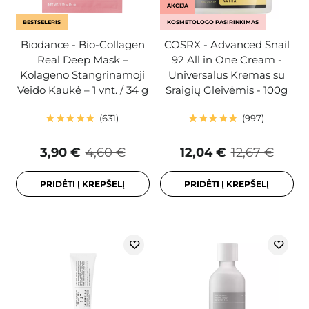
AKCIJA
BESTSELERIS
KOSMETOLOGO PASIRINKIMAS
Biodance - Bio-Collagen
COSRX - Advanced Snail
Real Deep Mask –
92 All in One Cream -
Kolageno Stangrinamoji
Universalus Kremas su
Veido Kaukė – 1 vnt. / 34 g
Sraigių Gleivėmis - 100g
631
997
3,90 €
4,60 €
12,04 €
12,67 €
PRIDĖTI Į KREPŠELĮ
PRIDĖTI Į KREPŠELĮ