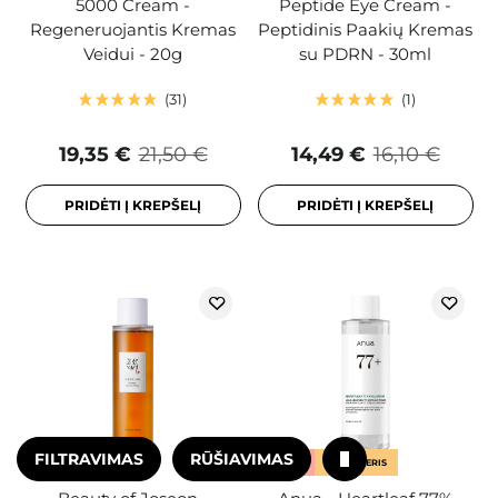
5000 Cream -
Peptide Eye Cream -
Regeneruojantis Kremas
Peptidinis Paakių Kremas
Veidui - 20g
su PDRN - 30ml
31
1
19,35 €
21,50 €
14,49 €
16,10 €
PRIDĖTI Į KREPŠELĮ
PRIDĖTI Į KREPŠELĮ
FILTRAVIMAS
RŪŠIAVIMAS
AKCIJA
AKCIJA
BESTSELERIS