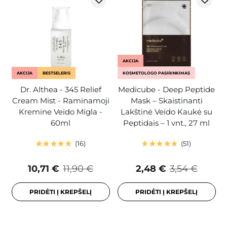
AKCIJA
AKCIJA
BESTSELERIS
KOSMETOLOGO PASIRINKIMAS
Dr. Althea - 345 Relief
Medicube - Deep Peptide
Cream Mist - Raminamoji
Mask – Skaistinanti
Kremine Veido Migla -
Lakštinė Veido Kaukė su
60ml
Peptidais – 1 vnt., 27 ml
16
51
10,71 €
11,90 €
2,48 €
3,54 €
PRIDĖTI Į KREPŠELĮ
PRIDĖTI Į KREPŠELĮ