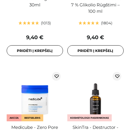
30ml
7 % Glikolio Rūgštimi –
100 ml
1013
1804
9,40 €
9,40 €
PRIDĖTI Į KREPŠELĮ
PRIDĖTI Į KREPŠELĮ
AKCIJA
BESTSELERIS
KOSMETOLOGO PASIRINKIMAS
Medicube - Zero Pore
SkinTra - Destructor -