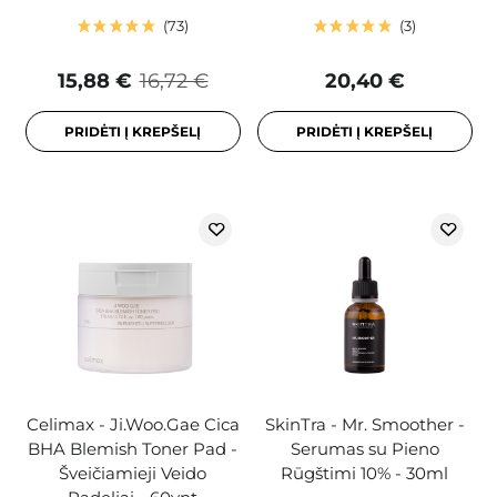
73
3
15,88 €
16,72 €
20,40 €
PRIDĖTI Į KREPŠELĮ
PRIDĖTI Į KREPŠELĮ
Celimax - Ji.Woo.Gae Cica
SkinTra - Mr. Smoother -
BHA Blemish Toner Pad -
Serumas su Pieno
Šveičiamieji Veido
Rūgštimi 10% - 30ml