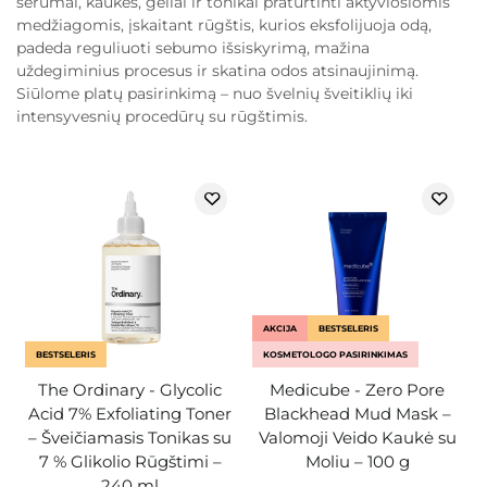
serumai, kaukės, geliai ir tonikai praturtinti aktyviosiomis
medžiagomis, įskaitant rūgštis, kurios eksfolijuoja odą,
padeda reguliuoti sebumo išsiskyrimą, mažina
uždegiminius procesus ir skatina odos atsinaujinimą.
Siūlome platų pasirinkimą – nuo švelnių šveitiklių iki
intensyvesnių procedūrų su rūgštimis.
AKCIJA
BESTSELERIS
BESTSELERIS
KOSMETOLOGO PASIRINKIMAS
The Ordinary - Glycolic
Medicube - Zero Pore
Acid 7% Exfoliating Toner
Blackhead Mud Mask –
– Šveičiamasis Tonikas su
Valomoji Veido Kaukė su
7 % Glikolio Rūgštimi –
Moliu – 100 g
240 ml