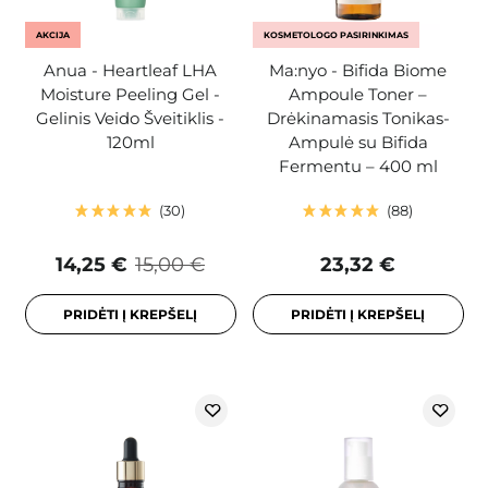
AKCIJA
KOSMETOLOGO PASIRINKIMAS
Anua - Heartleaf LHA
Ma:nyo - Bifida Biome
Moisture Peeling Gel -
Ampoule Toner –
Gelinis Veido Šveitiklis -
Drėkinamasis Tonikas-
120ml
Ampulė su Bifida
Fermentu – 400 ml
30
88
14,25 €
15,00 €
23,32 €
PRIDĖTI Į KREPŠELĮ
PRIDĖTI Į KREPŠELĮ