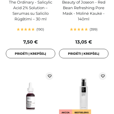
The Ordinary - Salicylic
Beauty of Joseon - Red
Acid 2% Solution –
Bean Refreshing Pore
Serumas su Salicilo
Mask - Molinė Kaukė -
Rūgštimi – 30 ml
140ml
190
399
7,50 €
13,05 €
PRIDĖTI Į KREPŠELĮ
PRIDĖTI Į KREPŠELĮ
AKCIJA
BESTSELERIS