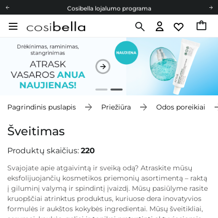
Cosibella lojalumo programa
Nemokamas pristatymas nuo 40,00 €
Dovanų Kortelės
Cosibella lojalumo programa
Nemokamas pristatymas nuo 40,00 €
Dovanų Kortelės
Pagrindinis puslapis
Priežiūra
Odos poreikiai
Šveitimas
Produktų skaičius:
220
Svajojate apie atgaivintą ir sveiką odą? Atraskite mūsų
eksfolijuojančių kosmetikos priemonių asortimentą – raktą
į giluminį valymą ir spindintį įvaizdį. Mūsų pasiūlyme rasite
kruopščiai atrinktus produktus, kuriuose dera inovatyvios
formulės ir aukštos kokybės ingredientai. Mūsų šveitikliai,