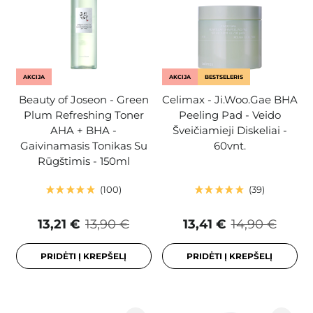
AKCIJA
AKCIJA
BESTSELERIS
Beauty of Joseon - Green
Celimax - Ji.Woo.Gae BHA
Plum Refreshing Toner
Peeling Pad - Veido
AHA + BHA -
Šveičiamieji Diskeliai -
Gaivinamasis Tonikas Su
60vnt.
Rūgštimis - 150ml
100
39
13,21 €
13,90 €
13,41 €
14,90 €
PRIDĖTI Į KREPŠELĮ
PRIDĖTI Į KREPŠELĮ