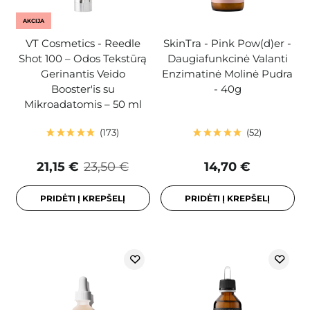
AKCIJA
VT Cosmetics - Reedle
SkinTra - Pink Pow(d)er -
Shot 100 – Odos Tekstūrą
Daugiafunkcinė Valanti
Gerinantis Veido
Enzimatinė Molinė Pudra
Booster'is su
- 40g
Mikroadatomis – 50 ml
173
52
21,15 €
23,50 €
14,70 €
PRIDĖTI Į KREPŠELĮ
PRIDĖTI Į KREPŠELĮ