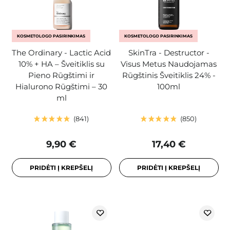
KOSMETOLOGO PASIRINKIMAS
KOSMETOLOGO PASIRINKIMAS
The Ordinary - Lactic Acid
SkinTra - Destructor -
10% + HA – Šveitiklis su
Visus Metus Naudojamas
Pieno Rūgštimi ir
Rūgštinis Šveitiklis 24% -
Hialurono Rūgštimi – 30
100ml
ml
841
850
9,90 €
17,40 €
PRIDĖTI Į KREPŠELĮ
PRIDĖTI Į KREPŠELĮ