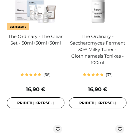
BESTSELERIS
The Ordinary - The Clear
The Ordinary -
Set - 50ml+30ml+30ml
Saccharomyces Ferment
30% Milky Toner -
Glotninamasis Tonikas -
100ml
66
37
16,90 €
16,90 €
PRIDĖTI Į KREPŠELĮ
PRIDĖTI Į KREPŠELĮ