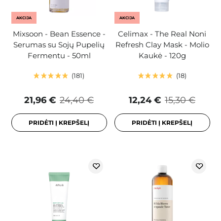
AKCIJA
AKCIJA
Mixsoon - Bean Essence -
Celimax - The Real Noni
Serumas su Sojų Pupelių
Refresh Clay Mask - Molio
Fermentu - 50ml
Kaukė - 120g
181
18
21,96 €
24,40 €
12,24 €
15,30 €
PRIDĖTI Į KREPŠELĮ
PRIDĖTI Į KREPŠELĮ