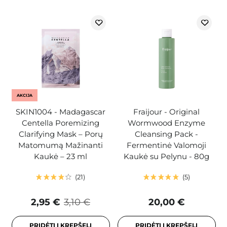
AKCIJA
SKIN1004 - Madagascar
Fraijour - Original
Centella Poremizing
Wormwood Enzyme
Clarifying Mask – Porų
Cleansing Pack -
Matomumą Mažinanti
Fermentinė Valomoji
Kaukė – 23 ml
Kaukė su Pelynu - 80g
21
5
2,95 €
3,10 €
20,00 €
PRIDĖTI Į KREPŠELĮ
PRIDĖTI Į KREPŠELĮ