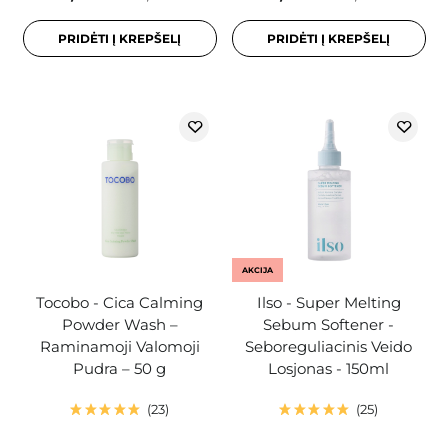
PRIDĖTI Į KREPŠELĮ
PRIDĖTI Į KREPŠELĮ
AKCIJA
Tocobo - Cica Calming
Ilso - Super Melting
Powder Wash –
Sebum Softener -
Raminamoji Valomoji
Seboreguliacinis Veido
Pudra – 50 g
Losjonas - 150ml
23
25