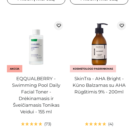
AKCIJA
KOSMETOLOGO PASIRINKIMAS
EQQUALBERRY -
SkinTra - AHA Bright -
Swimming Pool Daily
Kūno Balzamas su AHA
Facial Toner -
Rūgštimis 9% - 200ml
Drėkinamasis ir
Šveičiamasis Tonikas
Veidui - 155 ml
73
4