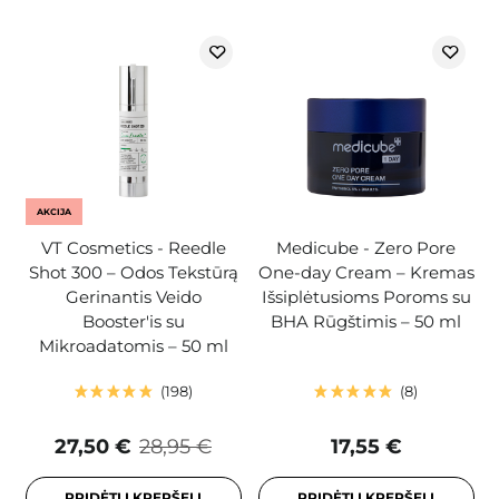
AKCIJA
VT Cosmetics - Reedle
Medicube - Zero Pore
Shot 300 – Odos Tekstūrą
One-day Cream – Kremas
Gerinantis Veido
Išsiplėtusioms Poroms su
Booster'is su
BHA Rūgštimis – 50 ml
Mikroadatomis – 50 ml
198
8
27,50 €
28,95 €
17,55 €
PRIDĖTI Į KREPŠELĮ
PRIDĖTI Į KREPŠELĮ