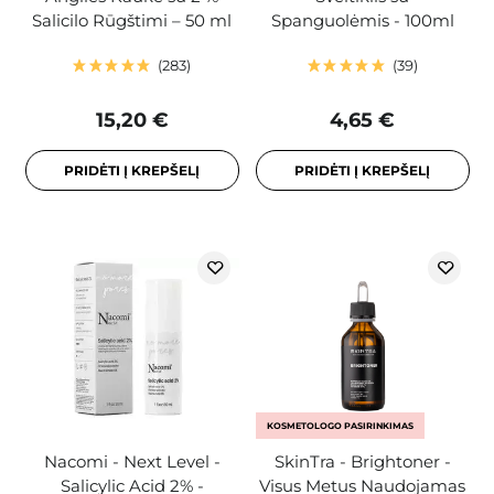
Salicilo Rūgštimi – 50 ml
Spanguolėmis - 100ml
283
39
15,20 €
4,65 €
PRIDĖTI Į KREPŠELĮ
PRIDĖTI Į KREPŠELĮ
KOSMETOLOGO PASIRINKIMAS
Nacomi - Next Level -
SkinTra - Brightoner -
Salicylic Acid 2% -
Visus Metus Naudojamas