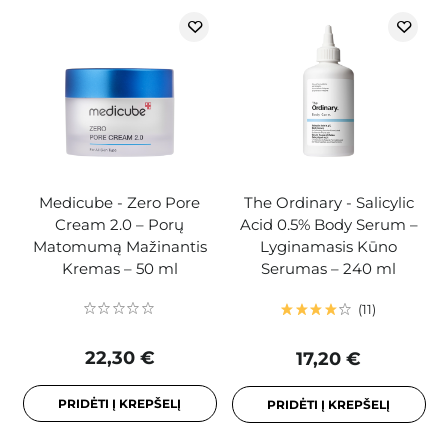
Medicube - Zero Pore
The Ordinary - Salicylic
Cream 2.0 – Porų
Acid 0.5% Body Serum –
Matomumą Mažinantis
Lyginamasis Kūno
Kremas – 50 ml
Serumas – 240 ml
11
22,30 €
17,20 €
PRIDĖTI Į KREPŠELĮ
PRIDĖTI Į KREPŠELĮ