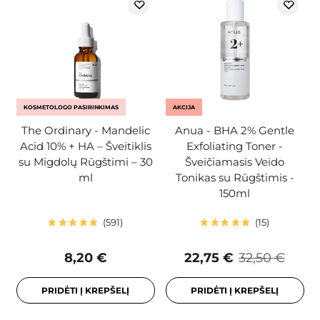
KOSMETOLOGO PASIRINKIMAS
AKCIJA
The Ordinary - Mandelic
Anua - BHA 2% Gentle
Acid 10% + HA – Šveitiklis
Exfoliating Toner -
su Migdolų Rūgštimi – 30
Šveičiamasis Veido
ml
Tonikas su Rūgštimis -
150ml
591
15
8,20 €
22,75 €
32,50 €
PRIDĖTI Į KREPŠELĮ
PRIDĖTI Į KREPŠELĮ