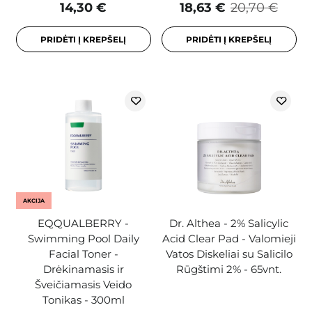
14,30 €
18,63 €
20,70 €
PRIDĖTI Į KREPŠELĮ
PRIDĖTI Į KREPŠELĮ
AKCIJA
EQQUALBERRY -
Dr. Althea - 2% Salicylic
Swimming Pool Daily
Acid Clear Pad - Valomieji
Facial Toner -
Vatos Diskeliai su Salicilo
Drėkinamasis ir
Rūgštimi 2% - 65vnt.
Šveičiamasis Veido
Tonikas - 300ml