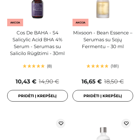
AKCIJA
AKCIJA
Cos De BAHA - S4
Mixsoon - Bean Essence –
Salicylic Acid BHA 4%
Serumas su Sojų
Serum - Serumas su
Fermentu – 30 ml
Salicilo Rūgštimi - 30ml
8
181
10,43 €
14,90 €
16,65 €
18,50 €
PRIDĖTI Į KREPŠELĮ
PRIDĖTI Į KREPŠELĮ