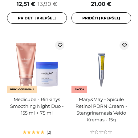
12,51 €
13,90 €
21,00 €
PRIDĖTI Į KREPŠELĮ
PRIDĖTI Į KREPŠELĮ
RINKINYJE PIGIAU
AKCIJA
Medicube - Rinkinys
Mary&May - Spicule
Smoothing Night Duo -
Retinol PDRN Cream -
155 ml + 75 ml
Stangrinamasis Veido
Kremas - 15g
2