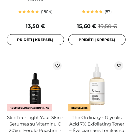
1804
87
13,50 €
15,60 €
19,50 €
PRIDĖTI Į KREPŠELĮ
PRIDĖTI Į KREPŠELĮ
KOSMETOLOGO PASIRINKIMAS
BESTSELERIS
SkinTra - Light Your Skin -
The Ordinary - Glycolic
Serumas su Vitaminu C
Acid 7% Exfoliating Toner
20% ir Ferulo Rūgštimi -
– Šveičiamasis Tonikas su