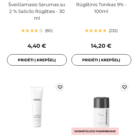
Šveičiamasis Serumas su
Rūgštinis Tonikas 9% -
2 % Salicilo Rūgšties - 30
100ml
ml
80
232
4,40 €
14,20 €
PRIDĖTI Į KREPŠELĮ
PRIDĖTI Į KREPŠELĮ
KOSMETOLOGO PASIRINKIMAS