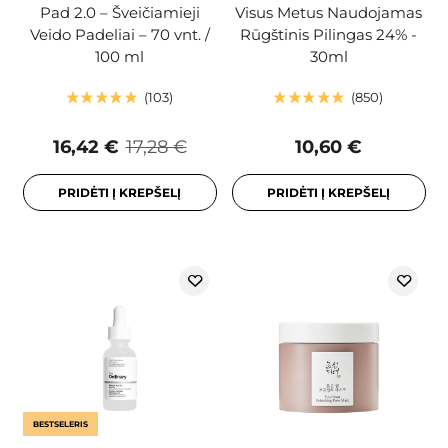
Pad 2.0 – Šveičiamieji
Visus Metus Naudojamas
Veido Padeliai – 70 vnt. /
Rūgštinis Pilingas 24% -
100 ml
30ml
103
850
16,42 €
17,28 €
10,60 €
PRIDĖTI Į KREPŠELĮ
PRIDĖTI Į KREPŠELĮ
BESTSELERIS