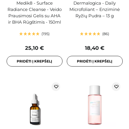
Medik8 - Surface
Dermalogica - Daily
Radiance Cleanse - Veido
Microfoliant – Enziminė
Prausimosi Gelis su AHA
Ryžių Pudra – 13 g
ir BHA Rūgštimis - 150ml
195
86
25,10 €
18,40 €
PRIDĖTI Į KREPŠELĮ
PRIDĖTI Į KREPŠELĮ