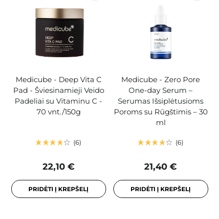
Medicube - Deep Vita C
Medicube - Zero Pore
Pad - Šviesinamieji Veido
One-day Serum –
Padeliai su Vitaminu C -
Serumas Išsiplėtusioms
70 vnt./150g
Poroms su Rūgštimis – 30
ml
6
6
22,10 €
21,40 €
PRIDĖTI Į KREPŠELĮ
PRIDĖTI Į KREPŠELĮ