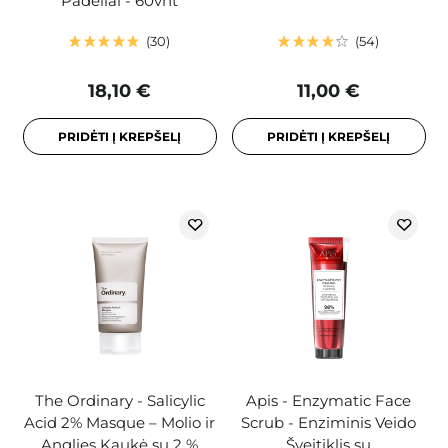
Padeliai - 60vnt
30
54
18,10 €
11,00 €
PRIDĖTI Į KREPŠELĮ
PRIDĖTI Į KREPŠELĮ
The Ordinary - Salicylic
Apis - Enzymatic Face
Acid 2% Masque – Molio ir
Scrub - Enziminis Veido
Anglies Kaukė su 2 %
Šveitiklis su