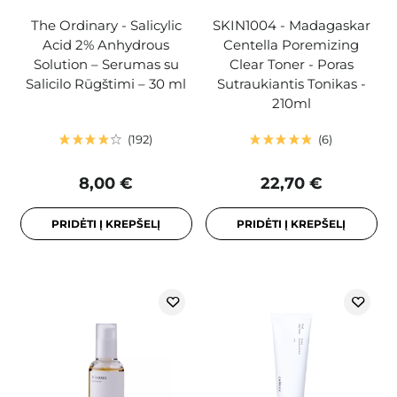
The Ordinary - Salicylic
SKIN1004 - Madagaskar
Acid 2% Anhydrous
Centella Poremizing
Solution – Serumas su
Clear Toner - Poras
Salicilo Rūgštimi – 30 ml
Sutraukiantis Tonikas -
210ml
192
6
8,00 €
22,70 €
PRIDĖTI Į KREPŠELĮ
PRIDĖTI Į KREPŠELĮ