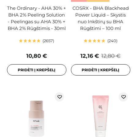
The Ordinary - AHA 30% +
COSRX - BHA Blackhead
BHA 2% Peeling Solution
Power Liquid – Skystis
- Peelingas su AHA 30% +
nuo Inkštirų su BHA
BHA 2% Rūgštimis - 30ml
Rūgštimi – 100 ml
2657
240
10,80 €
12,16 €
12,80 €
PRIDĖTI Į KREPŠELĮ
PRIDĖTI Į KREPŠELĮ