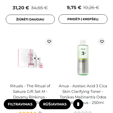
9,75 €
10,26 €
31,20 €
34,65 €
PRIDĖTI Į KREPŠELĮ
ŽIŪRĖTI DAUGIAU
Rituals - The Ritual of
Anua - Azelaic Acid 3 Cica
Sakura Gift Set M -
Skin Clarifying Toner -
Dovanų Rinkinys -
Tonikas Mažinantis Odos
125g+200ml+100ml+15ml
Netobulumus - 250ml
FILTRAVIMAS
RŪŠIAVIMAS
1