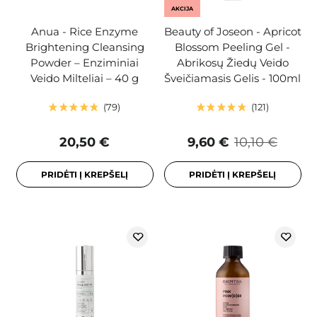
AKCIJA
Anua - Rice Enzyme
Beauty of Joseon - Apricot
Brightening Cleansing
Blossom Peeling Gel -
Powder – Enziminiai
Abrikosų Žiedų Veido
Veido Milteliai – 40 g
Šveičiamasis Gelis - 100ml
79
121
20,50 €
9,60 €
10,10 €
PRIDĖTI Į KREPŠELĮ
PRIDĖTI Į KREPŠELĮ