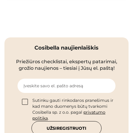
Cosibella naujienlaiškis
Priežiūros checklistai, ekspertų patarimai,
grožio naujienos – tiesiai į Jūsų el. paštą!
Įveskite savo el. pašto adresą
Sutinku gauti rinkodaros pranešimus ir
kad mano duomenys būtų tvarkomi
Cosibella sp. z o.o. pagal
privatumo
politiką
.
UŽSIREGISTRUOTI