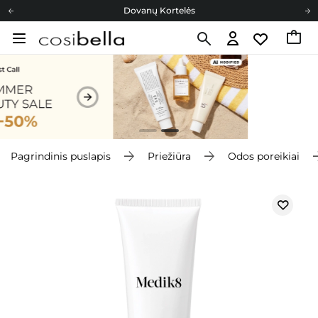
Dovanų Kortelės
Cosibella lojalumo programa
Nemokamas pristatymas nuo 40,00 €
Dovanų Kortelės
Pagrindinis puslapis
Priežiūra
Odos poreikiai