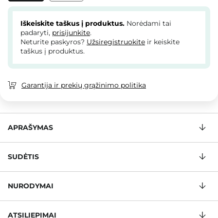
Iškeiskite taškus į produktus.
Norėdami tai
padaryti,
prisijunkite
.
Neturite paskyros?
Užsiregistruokite
ir keiskite
taškus į produktus.
Garantija ir prekių grąžinimo politika
APRAŠYMAS
SUDĖTIS
NURODYMAI
ATSILIEPIMAI