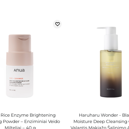
 Rice Enzyme Brightening
Haruharu Wonder - Bla
g Powder – Enziminiai Veido
Moisture Deep Cleansing Oi
Milteliai – 40 g
Valantis Makiažo Šalinimo A