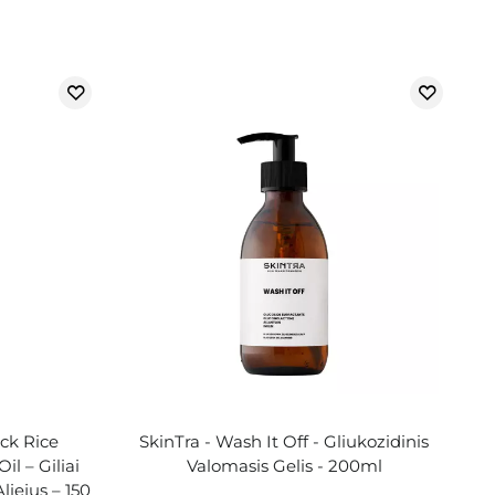
ck Rice
SkinTra - Wash It Off - Gliukozidinis
l – Giliai
Valomasis Gelis - 200ml
liejus – 150