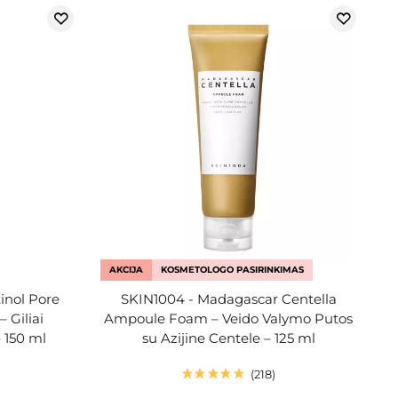
AKCIJA
KOSMETOLOGO PASIRINKIMAS
inol Pore
SKIN1004 - Madagascar Centella
 Giliai
Ampoule Foam – Veido Valymo Putos
 150 ml
su Azijine Centele – 125 ml
218