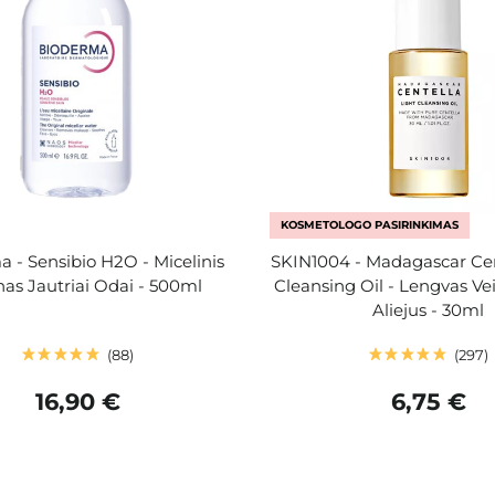
KOSMETOLOGO PASIRINKIMAS
 - Sensibio H2O - Micelinis
SKIN1004 - Madagascar Cen
nas Jautriai Odai - 500ml
Cleansing Oil - Lengvas V
Aliejus - 30ml
88
297
16,90 €
6,75 €