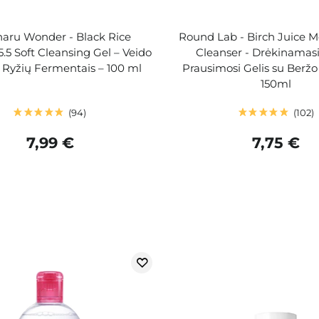
aru Wonder - Black Rice
Round Lab - Birch Juice M
5.5 Soft Cleansing Gel – Veido
Cleanser - Drėkinamasi
u Ryžių Fermentais – 100 ml
Prausimosi Gelis su Beržo 
150ml
94
102
7,99 €
7,75 €