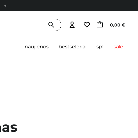
0,00 €
naujienos
bestseleriai
spf
sale
mas