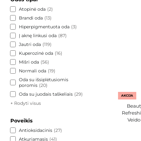
Atopinė oda
2
Brandi oda
13
Hiperpigmentuota oda
3
Į aknę linkusi oda
87
Jautri oda
119
Kuperozinė oda
16
Mišri oda
56
Normali oda
19
Oda su išsiplėtusiomis
poromis
20
Oda su juodais taškeliais
29
AKCIJA
+ Rodyti visus
Beaut
Refresh
Veido
Poveikis
Antioksidacinis
27
Atkuriamasis
41