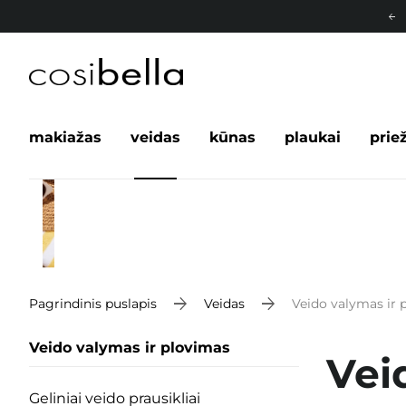
makiažas
veidas
kūnas
plaukai
prie
Pagrindinis puslapis
Veidas
Veido valymas ir 
Veido valymas ir plovimas
Vei
Geliniai veido prausikliai