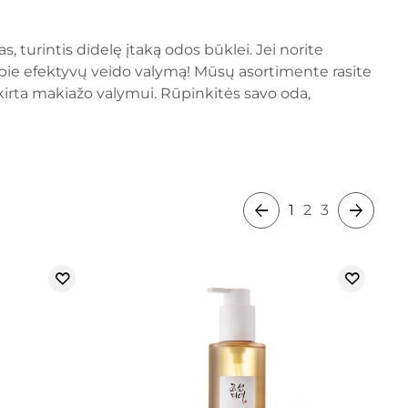
, turintis didelę įtaką odos būklei. Jei norite
ą apie efektyvų veido valymą! Mūsų asortimente rasite
skirta makiažo valymui. Rūpinkitės savo oda,
1
2
3