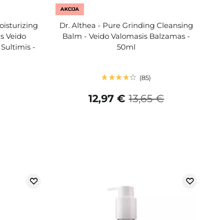
AKCIJA
oisturizing
Dr. Althea - Pure Grinding Cleansing
s Veido
Balm - Veido Valomasis Balzamas -
Sultimis -
50ml
85
12,97 €
13,65 €