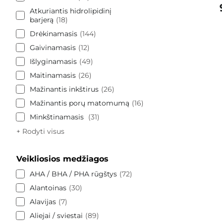
Atkuriantis hidrolipidinį
barjerą
18
Drėkinamasis
144
Gaivinamasis
12
Išlyginamasis
49
Maitinamasis
26
Mažinantis inkštirus
26
Mažinantis porų matomumą
16
Minkštinamasis
31
+ Rodyti visus
Veikliosios medžiagos
AHA / BHA / PHA rūgštys
72
Alantoinas
30
Alavijas
7
Aliejai / sviestai
89