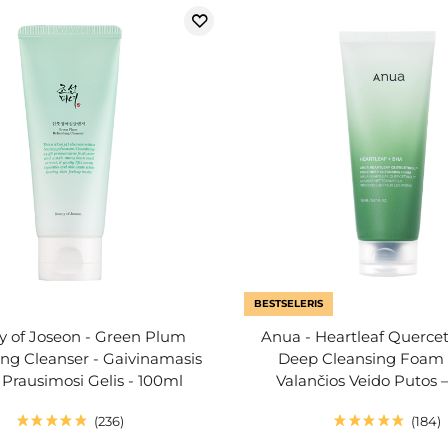
BESTSELERIS
y of Joseon - Green Plum
Anua - Heartleaf Quercet
ing Cleanser - Gaivinamasis
Deep Cleansing Foam –
 Prausimosi Gelis - 100ml
Valančios Veido Putos –
236
184