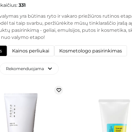
kaičius:
331
valymas yra būtinas ryto ir vakaro priežiūros rutinos etapas
odėl tai taip svarbu, peržiūrėkite mūsų tinklaraščio įraš
ktų pasirinkimą - geliai, emulsijos, putos ir kosmetika, 
 nuo valymo etapo!
s
Kainos perliukai
Kosmetologo pasirinkimas
Rekomenduojama