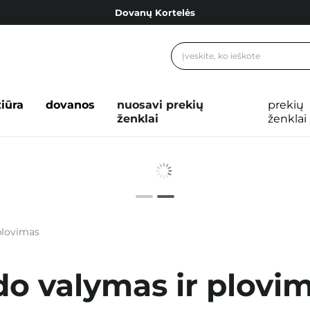
Dovanų Kortelės
Cosibella lojalumo programa
Nemokamas pristatymas nuo 40,00 €
Dovanų Kortelės
žiūra
dovanos
nuosavi prekių
prekių
ženklai
ženklai
plovimas
do valymas ir plovi