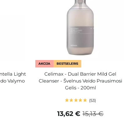
AKCIJA
BESTSELERIS
tella Light
Celimax - Dual Barrier Mild Gel
eido Valymo
Cleanser - Švelnus Veido Prausimosi
Gelis - 200ml
53
13,62 €
15,13 €