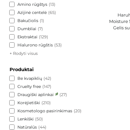
Amino rūgštys
13
Azijinė centelė
65
Haruh
Bakučiolis
1
Moisture 
Gelis s
Dumbliai
7
Ekstraktai
129
Hialurono rūgštis
53
+ Rodyti visus
Produktai
Be kvapiklių
42
Cruelty free
147
Draugiški aplinkai
27
Korėjietiški
210
Kosmetologo pasirinkimas
20
Lenkiški
50
Natūralūs
44