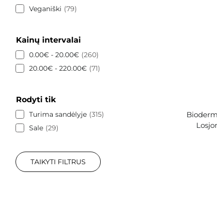
Veganiški
79
Kainų intervalai
0.00€ - 20.00€
260
20.00€ - 220.00€
71
Rodyti tik
Turima sandėlyje
315
Bioderma
Losjo
Sale
29
TAIKYTI FILTRUS