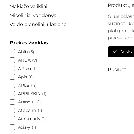
Produktų s
Makiažo valikliai
Miceliniai vandenys
Gilus odos 
sužinoti, k
Veido pieneliai ir losjonai
platų produ
pradėdami
Prekės ženklas
Viska
Abib
3
ANUA
7
A'Pieu
1
Rūšiuoti
Apis
6
APLB
4
APRILSKIN
1
Arencia
6
Atopalm
1
Aurumaris
1
Axis-y
1