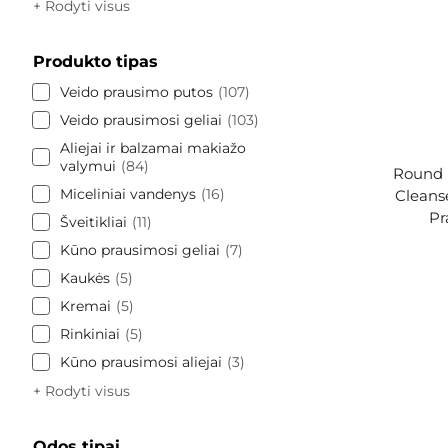
+ Rodyti visus
Produkto tipas
Veido prausimo putos
107
Veido prausimosi geliai
103
Aliejai ir balzamai makiažo
valymui
84
Round 
Miceliniai vandenys
16
Cleans
Pr
Šveitikliai
11
Kūno prausimosi geliai
7
Kaukės
5
Kremai
5
Rinkiniai
5
Kūno prausimosi aliejai
3
+ Rodyti visus
Odos tipai