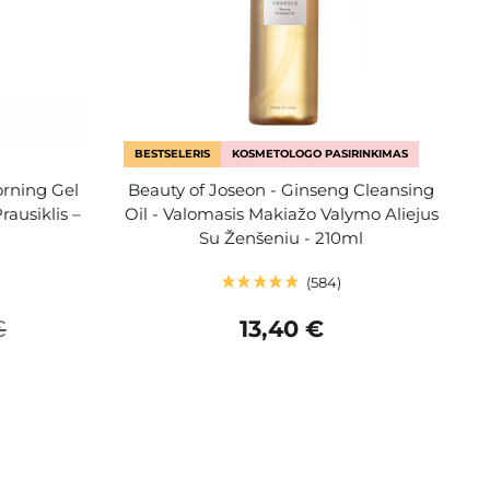
BESTSELERIS
KOSMETOLOGO PASIRINKIMAS
rning Gel
Beauty of Joseon - Ginseng Cleansing
rausiklis –
Oil - Valomasis Makiažo Valymo Aliejus
Su Ženšeniu - 210ml
584
€
13,40 €