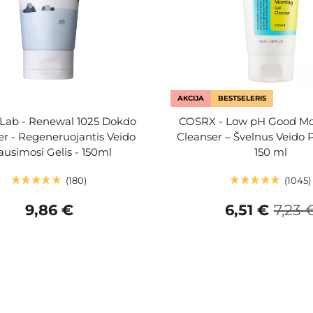
AKCIJA
BESTSELERIS
Lab - Renewal 1025 Dokdo
COSRX - Low pH Good Mo
er - Regeneruojantis Veido
Cleanser – Švelnus Veido P
ausimosi Gelis - 150ml
150 ml
180
1045
9,86 €
6,51 €
7,23 