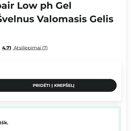
air Low ph Gel
Švelnus Valomasis Gelis
4.71
Atsiliepimai
7
PRIDĖTI Į KREPŠELĮ
tšk.