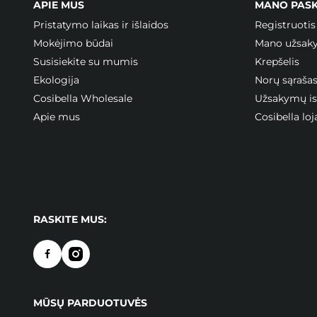
APIE MUS
MANO PAS
Pristatymo laikas ir išlaidos
Registruotis
Mokėjimo būdai
Mano užsak
Susisiekite su mumis
Krepšelis
Ekologija
Norų sąraša
Cosibella Wholesale
Užsakymų ist
Apie mus
Cosibella l
RASKITE MUS:
MŪSŲ PARDUOTUVĖS