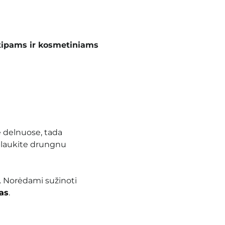
tipams ir kosmetiniams
e delnuose, tada
uplaukite drungnu
. Norėdami sužinoti
as
.