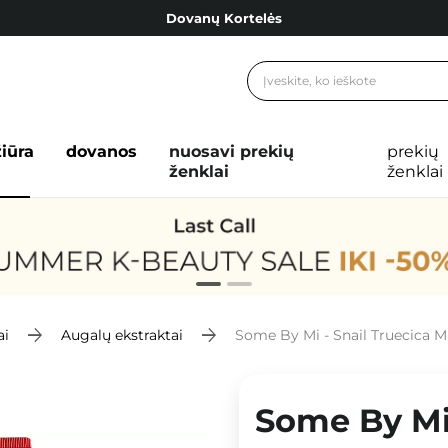
Dovanų Kortelės
Cosibella lojalumo programa
Nemokamas pristatymas nuo 40,00 €
Dovanų Kortelės
žiūra
dovanos
nuosavi prekių
prekių
ženklai
ženklai
ai
Augalų ekstraktai
Some By Mi - Snail Truecica Mirac
Some By Mi 