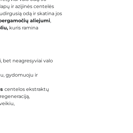
apų ir azijinės centelės
sudirgusią odą ir skatina jos
bergamočių aliejumi
,
liu,
kuris ramina
, bet neagresyviai valo
u, gydomuoju ir
ės
centelos ekstraktų
 regeneraciją,
veikiu,