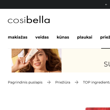
makiažas
veidas
kūnas
plaukai
prie
Pagrindinis puslapis
Priežiūra
TOP ingredient