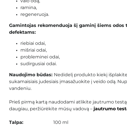
valo odą,
ramina,
regeneruoja.
Gamintojas rekomenduoja šį gaminį šiems odos 
defektams:
riebiai odai,
mišriai odai,
probleminei odai,
sudirgusiai odai.
Naudojimo būdas:
Nedidelį produkto kiekį išplakit
sukamaisiais judesiais įmasažuokite į veido odą. N
vandeniu.
Prieš pir
mą kartą naudodami atlikite jautrumo testą
daugiau, peržiūrėkite mūsų vadovą –
jautrumo test
Talpa:
100 ml