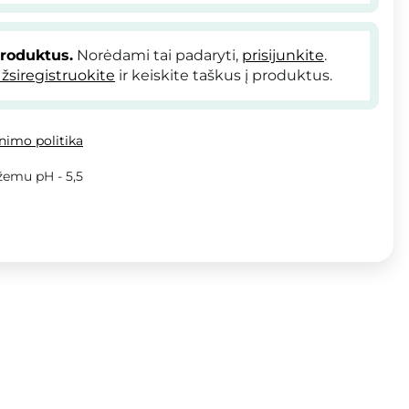
produktus.
Norėdami tai padaryti,
prisijunkite
.
žsiregistruokite
ir keiskite taškus į produktus.
inimo politika
žemu pH - 5,5