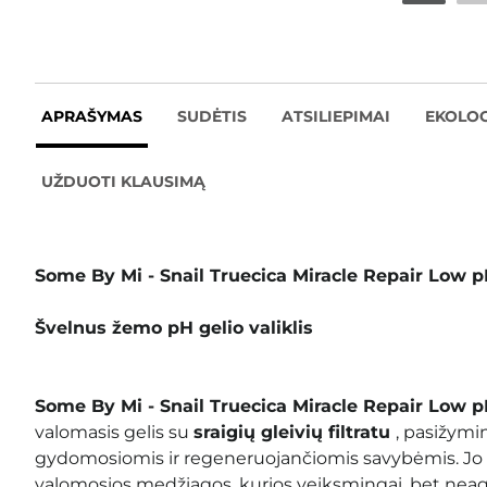
APRAŠYMAS
SUDĖTIS
ATSILIEPIMAI
EKOLOG
UŽDUOTI KLAUSIMĄ
Some By Mi - Snail Truecica Miracle Repair Low p
Švelnus žemo pH gelio valiklis
Some By Mi - Snail Truecica Miracle Repair Low p
valomasis gelis su
sraigių gleivių filtratu
, pasižymi
gydomosiomis ir regeneruojančiomis savybėmis. Jo
valomosios medžiagos, kurios veiksmingai, bet neagr