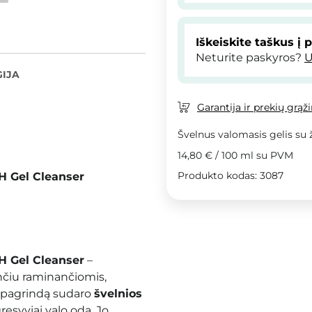
Iškeiskite taškus į 
Neturite paskyros?
U
IJA
Garantija ir prekių grąž
Švelnus valomasis gelis su 
14,80 €
/
100 ml
su PVM
Produkto kodas: 3087
H Gel Cleanser
H Gel Cleanser
–
nčiu raminančiomis,
 pagrindą sudaro
švelnios
esyviai valo odą. Jo