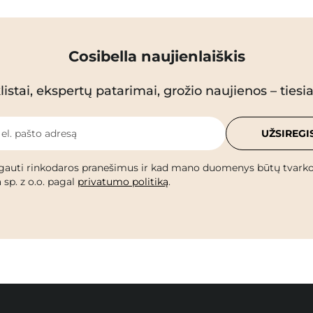
Cosibella naujienlaiškis
istai, ekspertų patarimai, grožio naujienos – tiesiai
 el. pašto adresą
UŽSIREGI
gauti rinkodaros pranešimus ir kad mano duomenys būtų tvark
 sp. z o.o. pagal
privatumo politiką
.