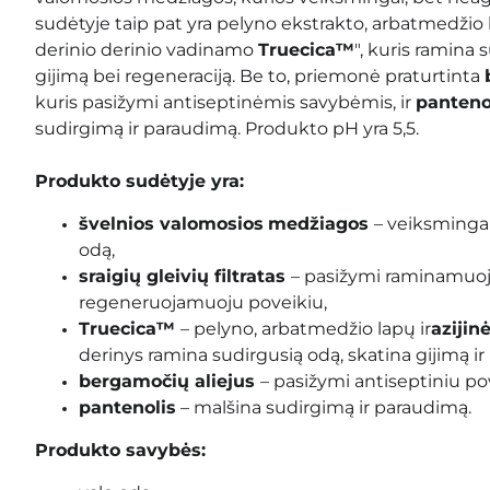
sudėtyje taip pat yra pelyno ekstrakto, arbatmedžio l
derinio derinio vadinamo
Truecica™
", kuris ramina 
gijimą bei regeneraciją. Be to, priemonė praturtinta
kuris pasižymi antiseptinėmis savybėmis, ir
panteno
sudirgimą ir paraudimą. Produkto pH yra 5,5.
Produkto sudėtyje yra:
švelnios
valomosios
medžiagos
– veiksmingai
odą,
sraigių gleivių filtratas
– pasižymi raminamuoj
regeneruojamuoju poveikiu,
Truecica™
– pelyno, arbatmedžio lapų ir
azijin
derinys ramina sudirgusią odą, skatina gijimą ir
bergamočių aliejus
– pasižymi antiseptiniu po
pantenolis
– malšina sudirgimą ir paraudimą.
Produkto savybės: