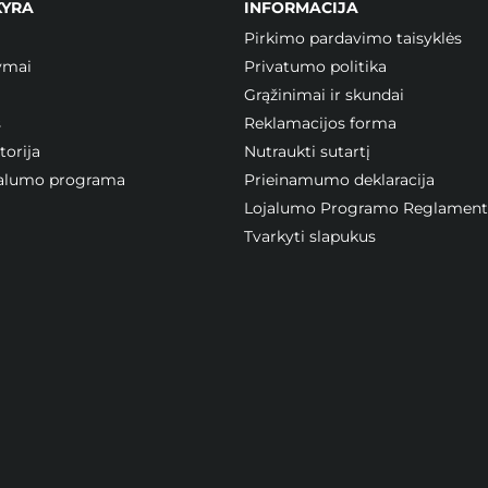
KYRA
INFORMACIJA
Pirkimo pardavimo taisyklės
ymai
Privatumo politika
Grąžinimai ir skundai
s
Reklamacijos forma
orija
Nutraukti sutartį
ojalumo programa
Prieinamumo deklaracija
Lojalumo Programo Reglament
Tvarkyti slapukus