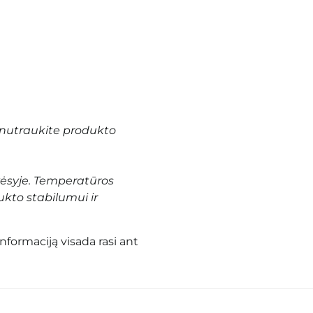
nutraukite produkto
vėsyje. Temperatūros
ukto stabilumui ir
informaciją visada rasi ant