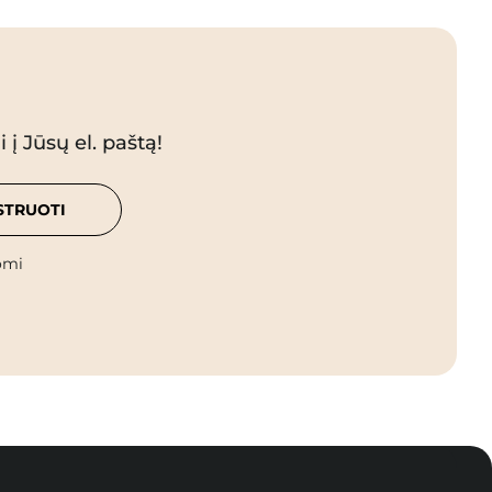
 į Jūsų el. paštą!
STRUOTI
omi