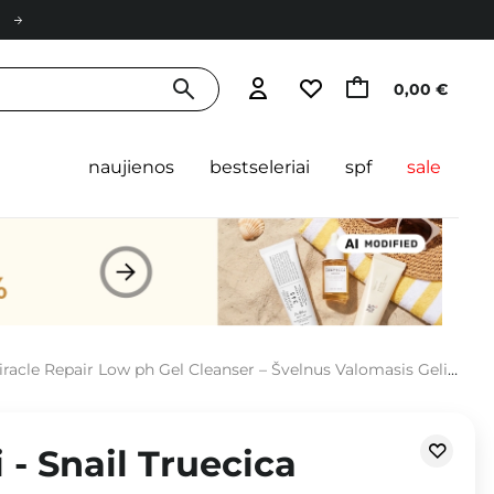
0,00 €
naujienos
bestseleriai
spf
sale
le Repair Low ph Gel Cleanser – Švelnus Valomasis Gelis – 100 ml
- Snail Truecica