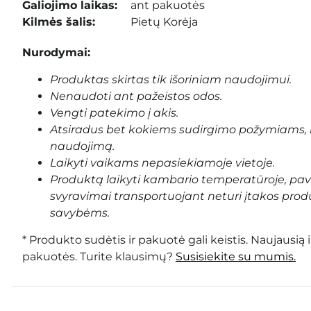
Galiojimo laikas:
ant pakuotės
Kilmės šalis:
Pietų Korėja
Nurodymai:
Produktas skirtas tik išoriniam naudojimui.
Nenaudoti ant pažeistos odos.
Vengti patekimo į akis.
Atsiradus bet kokiems sudirgimo požymiams, 
naudojimą.
Laikyti vaikams nepasiekiamoje vietoje.
Produktą laikyti kambario temperatūroje, pa
svyravimai transportuojant neturi įtakos prod
savybėms.
* Produkto sudėtis ir pakuotė gali keistis. Naujausią 
pakuotės. Turite klausimų?
Susisiekite su mumis.