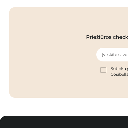
Priežiūros checkl
Įveskite savo
Sutinku 
Cosibella